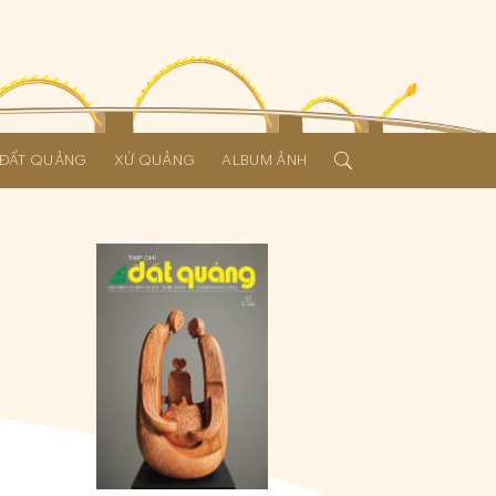
Í ĐẤT QUẢNG
XỨ QUẢNG
ALBUM ẢNH