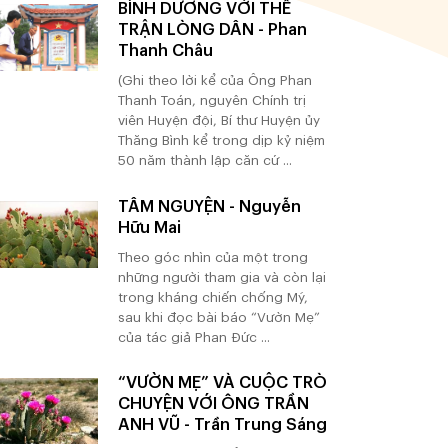
BÌNH DƯƠNG VỚI THẾ
TRẬN LÒNG DÂN - Phan
Thanh Châu
(Ghi theo lời kể của Ông Phan
Thanh Toán, nguyên Chính trị
viên Huyện đội, Bí thư Huyện ủy
Thăng Bình kể trong dịp kỷ niệm
50 năm thành lập căn cứ ...
TÂM NGUYỆN - Nguyễn
Hữu Mai
Theo góc nhìn của một trong
những người tham gia và còn lại
trong kháng chiến chống Mỹ,
sau khi đọc bài báo “Vườn Mẹ”
của tác giả Phan Đức ...
“VƯỜN MẸ” VÀ CUỘC TRÒ
CHUYỆN VỚI ÔNG TRẦN
ANH VŨ - Trần Trung Sáng