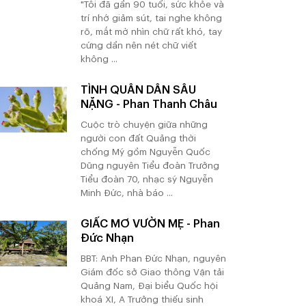
"Tôi đã gần 90 tuổi, sức khỏe và
trí nhớ giảm sút, tai nghe không
rõ, mắt mờ nhìn chữ rất khó, tay
cứng dần nên nét chữ viết
không ...
TÌNH QUÂN DÂN SÂU
NẶNG - Phan Thanh Châu
Cuộc trò chuyện giữa những
người con đất Quảng thời
chống Mỹ gồm Nguyễn Quốc
Dũng nguyên Tiểu đoàn Trưởng
Tiểu đoàn 70, nhạc sỹ Nguyễn
Minh Đức, nhà báo ...
GIẤC MƠ VƯỜN MẸ - Phan
Đức Nhạn
BBT: Anh Phan Đức Nhạn, nguyên
Giám đốc sở Giao thông Vận tải
Quảng Nam, Đại biểu Quốc hội
khoá XI, A Trưởng thiếu sinh