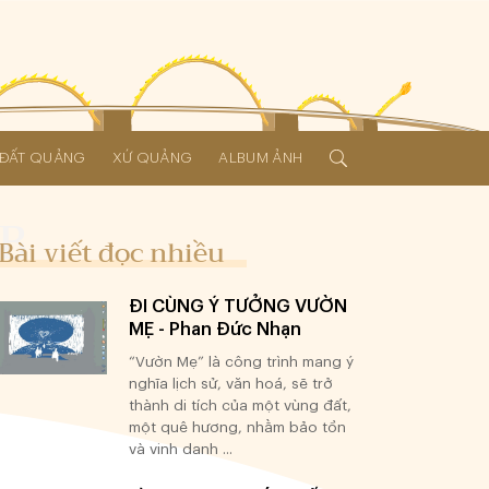
Í ĐẤT QUẢNG
XỨ QUẢNG
ALBUM ẢNH
Bài viết đọc nhiều
ĐI CÙNG Ý TƯỞNG VƯỜN
MẸ - Phan Đức Nhạn
“Vườn Mẹ” là công trình mang ý
nghĩa lịch sử, văn hoá, sẽ trở
thành di tích của một vùng đất,
một quê hương, nhằm bảo tồn
và vinh danh ...