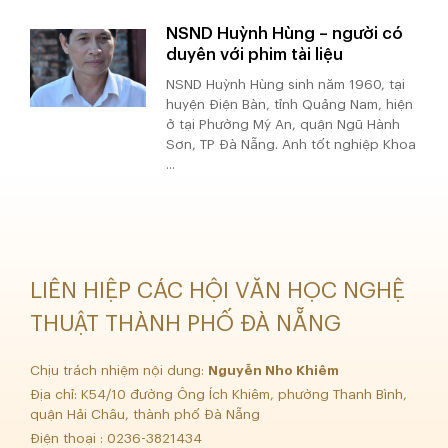
NSND Huỳnh Hùng – người có
duyên với phim tài liệu
NSND Huỳnh Hùng sinh năm 1960, tại
huyện Điện Bàn, tỉnh Quảng Nam, hiện
ở tại Phường Mỹ An, quận Ngũ Hành
Sơn, TP Đà Nẵng. Anh tốt nghiệp Khoa
...
LIÊN HIỆP CÁC HỘI VĂN HỌC NGHỆ
THUẬT THÀNH PHỐ ĐÀ NẴNG
Chịu trách nhiệm nội dung:
Nguyễn Nho Khiêm
Địa chỉ: K54/10 đường Ông Ích Khiêm, phường Thanh Bình,
quận Hải Châu, thành phố Đà Nẵng
Điện thoại : 0236-3821434