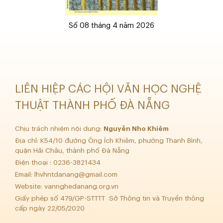
Số 08 tháng 4 năm 2026
LIÊN HIỆP CÁC HỘI VĂN HỌC NGHỆ
THUẬT THÀNH PHỐ ĐÀ NẴNG
Chịu trách nhiệm nội dung:
Nguyễn Nho Khiêm
Địa chỉ: K54/10 đường Ông Ích Khiêm, phường Thanh Bình,
quận Hải Châu, thành phố Đà Nẵng
Điện thoại : 0236-3821434
Email:
lhvhntdanang@gmail.com
Website: vannghedanang.org.vn
Giấy phép số 479/GP-STTTT Sở Thông tin và Truyền thông
cấp ngày 22/05/2020