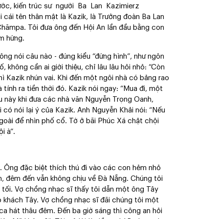
ước, kiến trúc sư người Ba Lan Kazimierz
ái tên thân mật là Kazik, là Trưởng đoàn Ba Lan
 Chămpa. Tôi đưa ông đến Hội An lần đầu bằng con
m hứng.
ng nói câu nào - đúng kiểu “đứng hình”, như ngôn
 không cần ai giới thiệu, chỉ lâu lâu hỏi nhỏ: “Còn
hì Kazik nhún vai. Khi đến một ngôi nhà có bảng rao
 tính ra tiền thời đó. Kazik nói ngay: “Mua đi, một
au này khi đưa các nhà văn Nguyễn Trọng Oanh,
có nói lại ý của Kazik. Anh Nguyễn Khải nói: “Nếu
ngoài để nhìn phố cổ. Tớ ở bãi Phúc Xá chật chội
i à”.
.
. Ông đặc biệt thích thú đi vào các con hẻm nhỏ
m, đêm đến vẫn không chịu về Đà Nẵng. Chúng tôi
tối. Vợ chồng nhạc sĩ thấy tôi dẫn một ông Tây
có khách Tây. Vợ chồng nhạc sĩ đãi chúng tôi một
ca hát thâu đêm. Đến ba giờ sáng thì công an hỏi