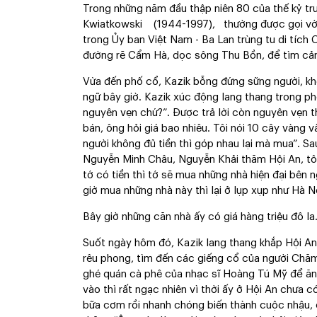
Trong những năm đầu thập niên 80 của thế kỷ tr
Kwiatkowski (1944-1997), thường được gọi với c
trong Ủy ban Việt Nam - Ba Lan trùng tu di tích
đường rẽ Cẩm Hà, dọc sông Thu Bồn, để tìm cả
Vừa đến phố cổ, Kazik bỗng đứng sững người, khô
ngữ bây giờ. Kazik xúc động lang thang trong phố,
nguyên vẹn chứ?”. Được trả lời còn nguyên vẹn t
bán, ông hỏi giá bao nhiêu. Tôi nói 10 cây vàng và
người không đủ tiền thì góp nhau lại mà mua”. S
Nguyễn Minh Châu, Nguyễn Khải thăm Hội An, tôi 
tớ có tiền thì tớ sẽ mua những nhà hiện đại bên 
giờ mua những nhà này thì lại ở lụp xụp như Hà Nộ
Bây giờ những căn nhà ấy có giá hàng triệu đô la
Suốt ngày hôm đó, Kazik lang thang khắp Hội An
rêu phong, tìm đến các giếng cổ của người Chă
ghé quán cà phê của nhạc sĩ Hoàng Tú Mỹ để ăn 
vào thì rất ngạc nhiên vì thời ấy ở Hội An chưa 
bữa cơm rồi nhanh chóng biến thành cuộc nhậu, 