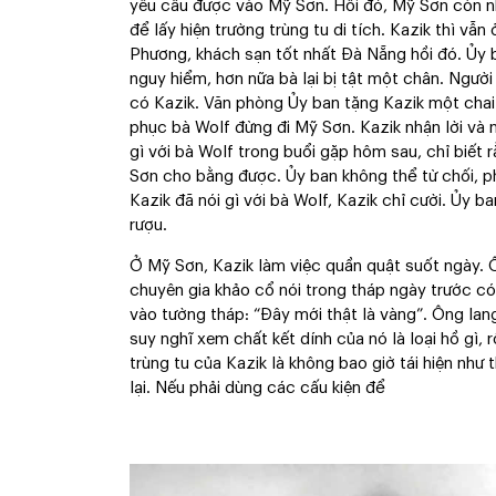
yêu cầu được vào Mỹ Sơn. Hồi đó, Mỹ Sơn còn nh
để lấy hiện trường trùng tu di tích. Kazik thì v
Phương, khách sạn tốt nhất Đà Nẵng hồi đó. Ủy 
nguy hiểm, hơn nữa bà lại bị tật một chân. Người
có Kazik. Văn phòng Ủy ban tặng Kazik một chai 
phục bà Wolf đừng đi Mỹ Sơn. Kazik nhận lời và n
gì với bà Wolf trong buổi gặp hôm sau, chỉ biết 
Sơn cho bằng được. Ủy ban không thể từ chối, ph
Kazik đã nói gì với bà Wolf, Kazik chỉ cười. Ủy 
rượu.
Ở Mỹ Sơn, Kazik làm việc quần quật suốt ngày. 
chuyên gia khảo cổ nói trong tháp ngày trước có
vào tường tháp: “Đây mới thật là vàng”. Ông lan
suy nghĩ xem chất kết dính của nó là loại hồ gì, 
trùng tu của Kazik là không bao giờ tái hiện như
lại. Nếu phải dùng các cấu kiện để