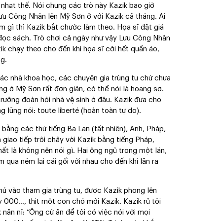
u nhạt thế. Nói chung các trò này Kazik bao giờ
ưu Công Nhân lên Mỹ Sơn ở với Kazik cả tháng. Ai
 gì thì Kazik bắt chước làm theo. Họa sĩ đặt giá
 đọc sách. Trò chơi cả ngày như vậy Lưu Công Nhân
k chạy theo cho đến khi họa sĩ cởi hết quần áo,
ng.
ác nhà khoa học, các chuyên gia trùng tu chứ chưa
ống ở Mỹ Sơn rất đơn giản, có thể nói là hoang sơ.
ưởng đoàn hỏi nhà vệ sinh ở đâu. Kazik đưa cho
lũng nói: toute liberté (hoàn toàn tự do).
 bằng các thứ tiếng Ba Lan (tất nhiên), Anh, Pháp,
 giao tiếp trôi chảy với Kazik bằng tiếng Pháp,
nhất là không nên nói gì. Hai ông ngủ trong một lán,
 qua ném lại cái gối với nhau cho đến khi lăn ra
hú vào tham gia trùng tu, được Kazik phong lên
000…, thịt một con chó mời Kazik. Kazik rủ tôi
 năn nỉ: “Ông cứ ăn để tôi có việc nói với mọi