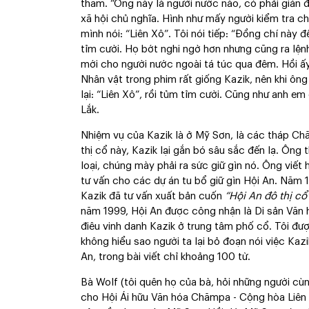
thăm. “Ông này là người nước nào, có phải gián đ
xã hội chủ nghĩa. Hình như mấy người kiểm tra chư
mình nói: “Liên Xô”. Tôi nói tiếp: “Đồng chí này đ
tỉm cười. Họ bớt nghi ngờ hơn nhưng cũng ra lện
mới cho người nước ngoài tá túc qua đêm. Hồi ấ
Nhân vật trong phim rất giống Kazik, nên khi ông
lại: “Liên Xô”, rồi tủm tỉm cười. Cũng như anh em
Lắk.
Nhiệm vụ của Kazik là ở Mỹ Sơn, là các tháp Chă
thị cổ này, Kazik lại gắn bó sâu sắc đến lạ. Ông 
loại, chúng mày phải ra sức giữ gìn nó. Ông viết
tư vấn cho các dự án tu bổ giữ gìn Hội An. Năm 
Kazik đã tư vấn xuất bản cuốn
“Hội An đô thị cổ
năm 1999, Hội An được công nhận là Di sản Văn 
điêu vinh danh Kazik ở trung tâm phố cổ. Tôi đư
không hiểu sao người ta lại bỏ đoạn nói việc Kaz
An, trong bài viết chỉ khoảng 100 từ.
Bà Wolf (tôi quên họ của bà, hỏi những người cùn
cho Hội Ái hữu Văn hóa Chămpa - Cộng hòa Liên