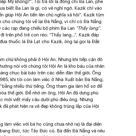
iệp Mỹ không?”. Tôi trả lời là đồng chí Ba Lan, phe
a biết Ba Lan là gì, có vẻ nghi ngờ. Kazik chỉ vào
ến giúp Hội An tiến lên chủ nghĩa xã hội”. Kazik tủm
h cho chúng tôi về lại Đà Nẵng, vì chỉ có Đà Nẵng
y các rạp đang chiếu bộ phim Ba Lan
“Thầy lang”
.
 đi trên phố trẻ con réo: “Thầy lang…”. Kazik đáp
 đưa thuốc lá Đà Lạt cho Kazik, ông lại gọi là Đắk
m chứ không phải ở Hội An. Nhưng khi tiếp cận đô
thường nói với chúng tôi Hội An là kho báu của nhân
 hàng chục bài báo trên các diễn đàn thế giới. Ông
1985, khi tôi còn làm việc ở Nhà Xuất bản Đà Nẵng,
”
bằng nhiều thứ tiếng. Ông tham gia làm hồ sơ để
hóa thế giới. Để nhớ ơn ông, Hội An đã dựng phù
ợc mời viết mấy câu dưới phù điêu ông. Nhưng
ik đã phát hiện ra vẻ đẹp không trùng lắp của Hội
g làm việc với bà họ cũng chưa nhớ ra) là đại diện
 bang Đức, tức Tây Đức cũ. Bà đến Đà Nẵng và nêu