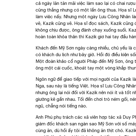
cả ngày lăn tăn mãi việc làm sao lại có chai rượ
cũng thắng nhưng có một lần ông thua. Họa sĩ L
làm việc nấy. Nhưng một ngày Lưu Công Nhân làm
vẽ, Kazik cũng vẽ. Họa sĩ đọc sách, Kazik cũng
không chịu được, ông đành chạy xuống suối. Kazi
hoàn toàn khỏa thân thì Kazik giơ hai tay đầu hà
Khách đến Mỹ Sơn ngày càng nhiều, chủ yếu là c
có khách du lịch như bây giờ. Hồi đó điều kiện s
Một đoàn khảo cổ người Pháp đến Mỹ Sơn, ông tr
ông một cái cuốc, khoát tay một vòng khắp thung 
Ngôn ngữ để giao tiếp với mọi người của Kazik là
Nga, sau này là tiếng Việt. Họa sĩ Lưu Công Nhân
nhưng ông lại nói đối với Kazik nên nói ít và tốt 
giường kê gần nhau. Tối đến chơi trò ném gối, ném
ngủ, chẳng nói tiếng nào.
Anh Phú phụ trách các xã viên hợp tác xã Duy P
giám đốc khách sạn ngàn sao Mỹ Sơn với số máy 
cùng ăn, dù hồi ấy tôi đã không ăn thịt chó. Kazik