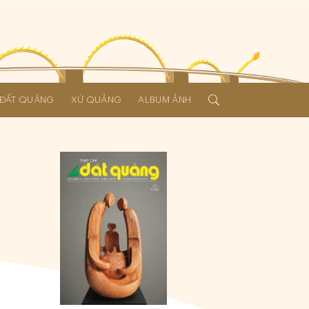
Í ĐẤT QUẢNG
XỨ QUẢNG
ALBUM ẢNH