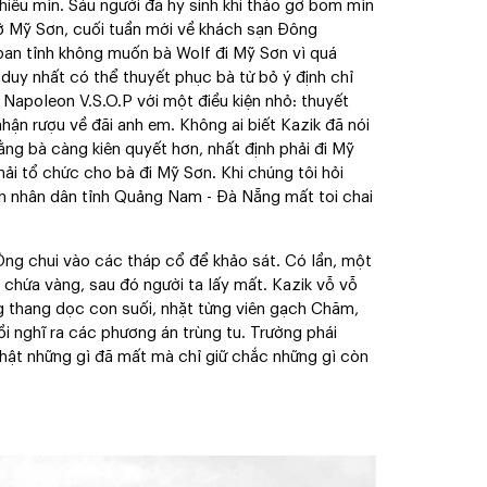
iều mìn. Sáu người đã hy sinh khi tháo gỡ bom mìn
ẫn ở Mỹ Sơn, cuối tuần mới về khách sạn Đông
ban tỉnh không muốn bà Wolf đi Mỹ Sơn vì quá
 duy nhất có thể thuyết phục bà từ bỏ ý định chỉ
Napoleon V.S.O.P với một điều kiện nhỏ: thuyết
hận rượu về đãi anh em. Không ai biết Kazik đã nói
rằng bà càng kiên quyết hơn, nhất định phải đi Mỹ
ải tổ chức cho bà đi Mỹ Sơn. Khi chúng tôi hỏi
ban nhân dân tỉnh Quảng Nam - Đà Nẵng mất toi chai
Ông chui vào các tháp cổ để khảo sát. Có lần, một
 chứa vàng, sau đó người ta lấy mất. Kazik vỗ vỗ
g thang dọc con suối, nhặt từng viên gạch Chăm,
rồi nghĩ ra các phương án trùng tu. Trường phái
 thật những gì đã mất mà chỉ giữ chắc những gì còn