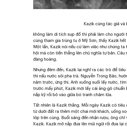
Kazik cùng tác giả và
không làm di tích sụp đổ thì phải làm cho người t
cùng tham gia trùng tu ở Mỹ Sơn, thấy Kazik hết
Một lần, Kazik nói nếu cứ làm việc như chúng ta
hội mà còn tiến thẳng lên chủ nghĩa tư bản. Câu
đàng hoàng.
Nhưng đêm đến, Kazik lại nghĩ ra các trò để tiêu
thi nấu nước sôi pha trà. Nguyễn Trọng Bảo, hướng
năm trước, ứng thi. Anh xuống suối lấy nước, tì
trước mấy phút, Kazik mới lấy cái ăng-gô chuẩn
nắp kỹ rồi bỏ vào giữa bó tranh châm lửa.
Tất nhiên là Kazik thắng. Mỗi ngày Kazik có tiê
từ dưới đất ra thêm một chai mời khách, uống xo
lớp trên cùng. Buổi sáng đến nhận rượu, ông chỉ 
Kazik. Kazik mở nắp đưa lên mũi ngửi rồi đưa lại 