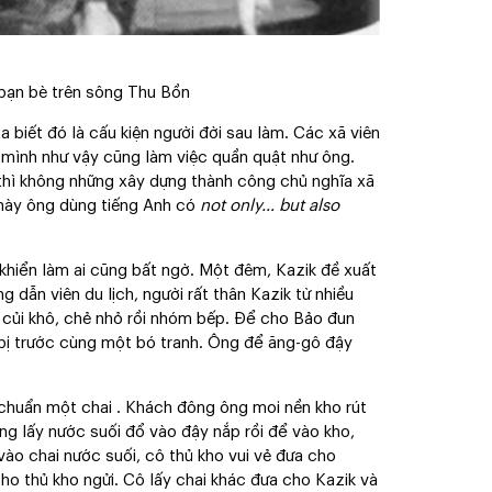
 bạn bè trên sông Thu Bồn
a biết đó là cấu kiện người đời sau làm. Các xã viên
 mình như vậy cũng làm việc quần quật như ông.
 thì không những xây dựng thành công chủ nghĩa xã
 này ông dùng tiếng Anh có
not only… but also
 khiển làm ai cũng bất ngờ. Một đêm, Kazik đề xuất
 dẫn viên du lịch, người rất thân Kazik từ nhiều
m củi khô, chẻ nhỏ rồi nhóm bếp. Để cho Bảo đun
 bị trước cùng một bó tranh. Ông để ăng-gô đậy
u chuẩn một chai . Khách đông ông moi nền kho rút
ng lấy nước suối đổ vào đậy nắp rồi để vào kho,
vào chai nước suối, cô thủ kho vui vẻ đưa cho
cho thủ kho ngửi. Cô lấy chai khác đưa cho Kazik và