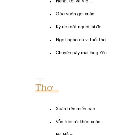
Nàng, tôi và Vic...
Góc vườn gọi xuân
Ký ức một người lái đò
Ngọt ngào dư vị tuổi thơ
Chuyện cây mai làng Yên
Thơ
Xuân trên miền cao
Vẫn tươi rói khúc xuân
Đà Nẵng