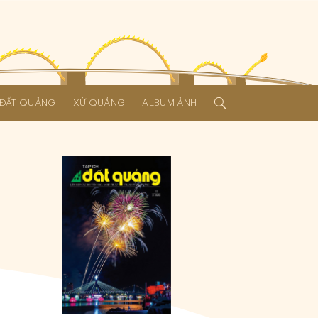
Í ĐẤT QUẢNG
XỨ QUẢNG
ALBUM ẢNH