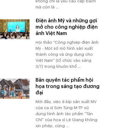
không chỉ là yêu cầu cấp bách
mà còn là ...
Điện ảnh Mỹ và những gợi
mở cho công nghiệp điện
ảnh Việt Nam
Hội thảo “Công nghiệp điện ảnh
Mỹ - Một số mô hình sản xuất
thành công và ứng dụng cho
Việt Nam” (tổ chức vào sáng
3/7) trong khuôn khổ ...
Bản quyền tác phẩm hội
họa trong sáng tạo đương
đại
Mới đây, việc ê-kíp sản xuất MV
của ca sĩ Sơn Tùng M-TP sử
dụng hình ảnh tác phẩm “Tàn
Chỉ” của họa sĩ Lệ Giang không
xin phép, cũng ...