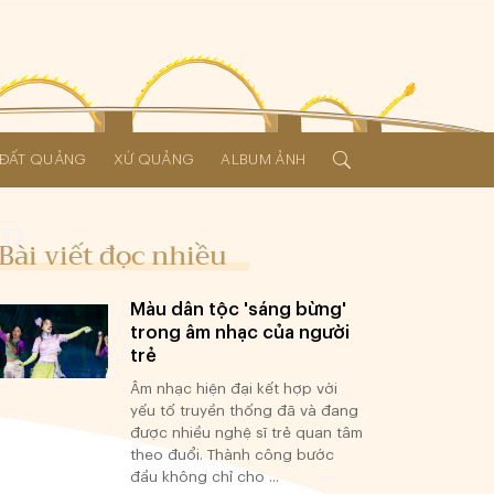
Í ĐẤT QUẢNG
XỨ QUẢNG
ALBUM ẢNH
Bài viết đọc nhiều
Màu dân tộc 'sáng bừng'
trong âm nhạc của người
trẻ
Âm nhạc hiện đại kết hợp với
yếu tố truyền thống đã và đang
được nhiều nghệ sĩ trẻ quan tâm
theo đuổi. Thành công bước
đầu không chỉ cho ...