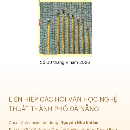
Số 08 tháng 4 năm 2026
LIÊN HIỆP CÁC HỘI VĂN HỌC NGHỆ
THUẬT THÀNH PHỐ ĐÀ NẴNG
Chịu trách nhiệm nội dung:
Nguyễn Nho Khiêm
Địa chỉ: K54/10 đường Ông Ích Khiêm, phường Thanh Bình,