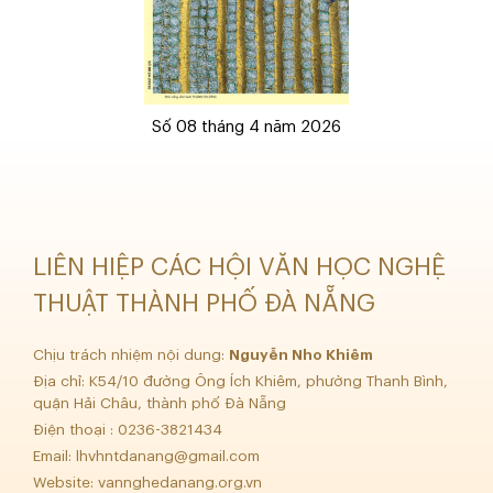
Số 08 tháng 4 năm 2026
LIÊN HIỆP CÁC HỘI VĂN HỌC NGHỆ
THUẬT THÀNH PHỐ ĐÀ NẴNG
Chịu trách nhiệm nội dung:
Nguyễn Nho Khiêm
Địa chỉ: K54/10 đường Ông Ích Khiêm, phường Thanh Bình,
quận Hải Châu, thành phố Đà Nẵng
Điện thoại : 0236-3821434
Email:
lhvhntdanang@gmail.com
Website: vannghedanang.org.vn