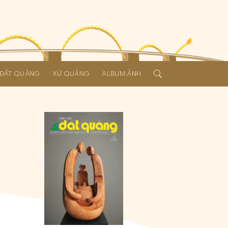
Í ĐẤT QUẢNG
XỨ QUẢNG
ALBUM ẢNH