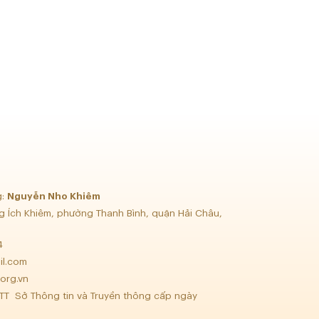
g:
Nguyễn Nho Khiêm
g Ích Khiêm, phường Thanh Bình, quận Hải Châu,
34
il.com
org.vn
TT Sở Thông tin và Truyền thông cấp ngày