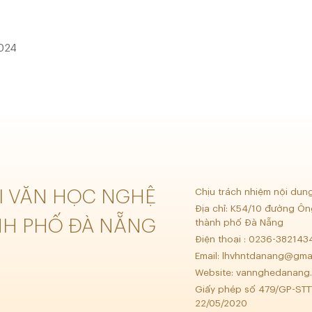
2024
ỘI VĂN HỌC NGHỆ
Chịu trách nhiệm nội dun
Địa chỉ: K54/10 đường Ôn
NH PHỐ ĐÀ NẴNG
thành phố Đà Nẵng
Điện thoại : 0236-38214
Email:
lhvhntdanang@gma
Website: vannghedanang.
Giấy phép số 479/GP-STT
22/05/2020