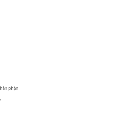
thân phận
ệ