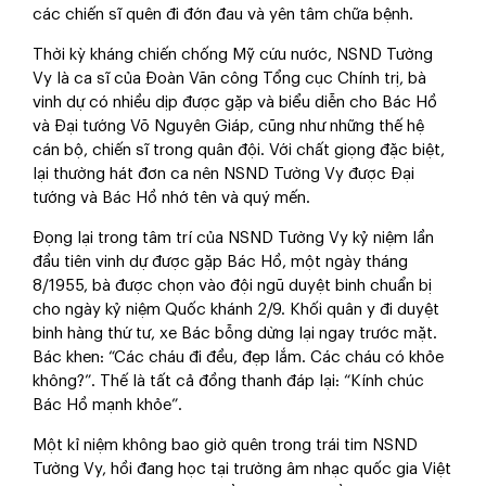
các chiến sĩ quên đi đớn đau và yên tâm chữa bệnh.
Thời kỳ kháng chiến chống Mỹ cứu nước, NSND Tường
Vy là ca sĩ của Đoàn Văn công Tổng cục Chính trị, bà
vinh dự có nhiều dịp được gặp và biểu diễn cho Bác Hồ
và Đại tướng Võ Nguyên Giáp, cũng như những thế hệ
cán bộ, chiến sĩ trong quân đội. Với chất giọng đặc biệt,
lại thường hát đơn ca nên NSND Tường Vy được Đại
tướng và Bác Hồ nhớ tên và quý mến.
Đọng lại trong tâm trí của NSND Tường Vy kỷ niệm lần
đầu tiên vinh dự được gặp Bác Hồ, một ngày tháng
8/1955, bà được chọn vào đội ngũ duyệt binh chuẩn bị
cho ngày kỷ niệm Quốc khánh 2/9. Khối quân y đi duyệt
binh hàng thứ tư, xe Bác bỗng dừng lại ngay trước mặt.
Bác khen: “Các cháu đi đều, đẹp lắm. Các cháu có khỏe
không?”. Thế là tất cả đồng thanh đáp lại: “Kính chúc
Bác Hồ mạnh khỏe”.
Một kỉ niệm không bao giờ quên trong trái tim NSND
Tường Vy, hồi đang học tại trường âm nhạc quốc gia Việt