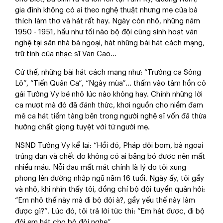
gia đình không có ai theo nghệ thuật nhưng mẹ của bà
thích làm thơ và hát rất hay. Ngày còn nhỏ, những năm
1950 - 1951, hầu như tối nào bộ đội cũng sinh hoạt văn
nghệ tại sân nhà bà ngoại, hát những bài hát cách mạng,
trữ tình của nhạc sĩ Văn Cao…
Cứ thế, những bài hát cách mạng như: “Trường ca Sông
Lô”, “Tiến Quân Ca”, “Ngày mùa”… thấm vào tâm hồn cô
gái Tường Vy bé nhỏ lúc nào không hay. Chính những lời
ca mượt mà đó đã đánh thức, khơi nguồn cho niềm đam
mê ca hát tiềm tàng bên trong người nghệ sĩ vốn đã thừa
hưởng chất giọng tuyệt vời từ người mẹ.
NSND Tường Vy kể lại: “Hồi đó, Pháp dội bom, bà ngoại
trúng đạn và chết do không có ai băng bó được nên mất
nhiều máu. Nỗi đau mất mát chính là lý do tôi xung
phong lên đường nhập ngũ năm 16 tuổi. Ngày ấy, tôi gầy
và nhỏ, khi nhìn thấy tôi, đồng chí bộ đội tuyển quân hỏi:
“Em nhỏ thế này mà đi bộ đội à?, gầy yếu thế này làm
được gì?”. Lúc đó, tôi trả lời tức thì: “Em hát được, đi bộ
đội em hát cho bộ đội nghe”.