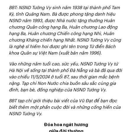
BBT: NSND Tường Vy sinh năm 1938 tại thành phố Tam
Kỳ, tỉnh Quảng Nam. Bà được phong tặng danh hiệu
NSND năm 1993, được Nhà nước tặng thưởng Huân
chương Quân công hạng Ba, Huân chương Lao động
hạng Ba, Huân chương Chiến công hạng Nhì, Huân
chương Kháng chiến hạng Nhất. NSND Tường Vy cũng
là nghệ sĩ hiếm hoi được ghi tên trong Từ điển Bách
khoa Quân sự Việt Nam (xuất bản năm 1996).
Vào những năm tuổi cao, sức yếu, NSND Tường Vy từ
Hà Nội về sống tại thành phố Đà Nẵng và bà đã qua đời
vào chiều 11/5/2024 ở tuổi 87, sau thời gian mắc bệnh
nặng. Tạp chí Non Nước chia buồn sâu sắc cùng gia
đình, bạn bè, đồng nghiệp của NSND Tường Vy.
BBT tạp chí giới thiệu bài viết của Vũ Đạt để bạn đọc
biết thêm một phần cuộc đời và những cống hiến của
NSND Tường Vy.
Đóa hoa ngát hương
giữa đời thường