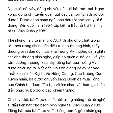
Nghe tôi nói vậy, đồng chí yêu cầu tôi hát một bài. Nghe
xong, đồng chí tuyển quân gật đầu và nói: “Em đi bộ đội
được”. Được chọn nhập ngũ, ban đầu tôi học làm y tá 6
tháng. Đến cuối năm 1954 tập kết ra Bắc rồi trở thành y
tá tại Viện Quân y 108”.
Thế nhưng, là y tá mà lại được trời phú cho chất giọng
tốt, nên trong những lần điều trị cho thương binh, thấy
thương binh đau đớn, cô y tá Tường Vy thường cầm ghita
hát cho thương binh nghe, giúp họ quên đi nỗi đau và yên
tâm dưỡng thương. Sau này, tiếng hát của Tường Vy
được nhiều người biết đến, vô tình giọng ca ấy lọt vào
“mắt xanh” của Đại tá Võ Hồng Cương, Cục trưởng Cục
Tuyên huấn, bà được chuyển sang Đoàn ca múa Tổng
cục Chính trị, được đào tạo về âm nhạc và tham gia biểu
diễn phục vụ bộ đội ở các chiến trường.
Chính vì thế, bà được coi là một trong những thế hệ nghệ
sĩ đầu tiên hát cho bệnh binh nghe tại Viện Quân y 108.
Tiếng hát của bà được ví “át tiếng bom”, góp phần giúp