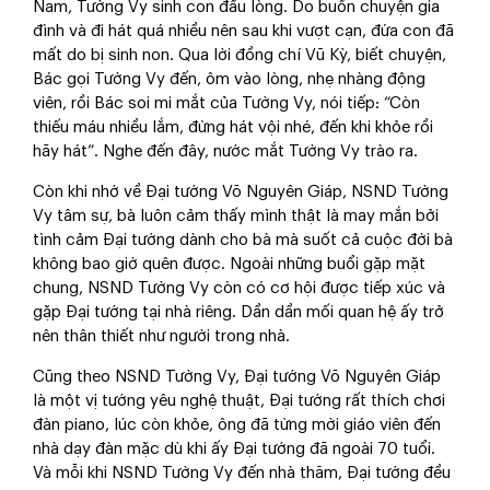
Nam, Tường Vy sinh con đầu lòng. Do buồn chuyện gia
đình và đi hát quá nhiều nên sau khi vượt cạn, đứa con đã
mất do bị sinh non. Qua lời đồng chí Vũ Kỳ, biết chuyện,
Bác gọi Tường Vy đến, ôm vào lòng, nhẹ nhàng động
viên, rồi Bác soi mi mắt của Tường Vy, nói tiếp: “Còn
thiếu máu nhiều lắm, đừng hát vội nhé, đến khi khỏe rồi
hãy hát”. Nghe đến đây, nước mắt Tường Vy trào ra.
Còn khi nhớ về Đại tướng Võ Nguyên Giáp, NSND Tường
Vy tâm sự, bà luôn cảm thấy mình thật là may mắn bởi
tình cảm Đại tướng dành cho bà mà suốt cả cuộc đời bà
không bao giờ quên được. Ngoài những buổi gặp mặt
chung, NSND Tường Vy còn có cơ hội được tiếp xúc và
gặp Đại tướng tại nhà riêng. Dần dần mối quan hệ ấy trở
nên thân thiết như người trong nhà.
Cũng theo NSND Tường Vy, Đại tướng Võ Nguyên Giáp
là một vị tướng yêu nghệ thuật, Đại tướng rất thích chơi
đàn piano, lúc còn khỏe, ông đã từng mời giáo viên đến
nhà dạy đàn mặc dù khi ấy Đại tướng đã ngoài 70 tuổi.
Và mỗi khi NSND Tường Vy đến nhà thăm, Đại tướng đều