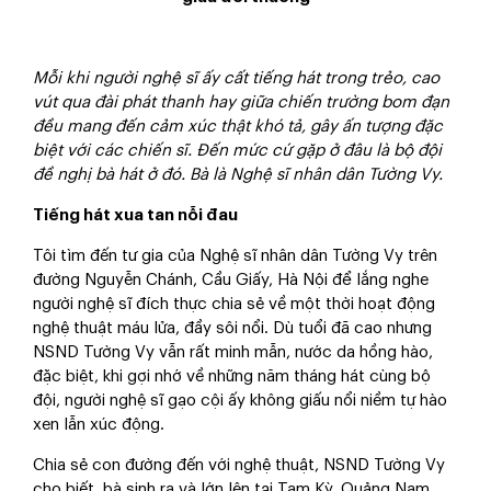
Mỗi khi người nghệ sĩ ấy cất tiếng hát trong trẻo, cao
vút qua đài phát thanh hay giữa chiến trường bom đạn
đều mang đến cảm xúc thật khó tả, gây ấn tượng đặc
biệt với các chiến sĩ. Đến mức cứ gặp ở đâu là bộ đội
đề nghị bà hát ở đó. Bà là Nghệ sĩ nhân dân Tường Vy.
Tiếng hát xua tan nỗi đau
Tôi tìm đến tư gia của Nghệ sĩ nhân dân Tường Vy trên
đường Nguyễn Chánh, Cầu Giấy, Hà Nội để lắng nghe
người nghệ sĩ đích thực chia sẻ về một thời hoạt động
nghệ thuật máu lửa, đầy sôi nổi. Dù tuổi đã cao nhưng
NSND Tường Vy vẫn rất minh mẫn, nước da hồng hào,
đặc biệt, khi gợi nhớ về những năm tháng hát cùng bộ
đội, người nghệ sĩ gạo cội ấy không giấu nổi niềm tự hào
xen lẫn xúc động.
Chia sẻ con đường đến với nghệ thuật, NSND Tường Vy
cho biết, bà sinh ra và lớn lên tại Tam Kỳ, Quảng Nam,