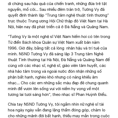
di chứng sau hậu quả của chiến tranh, những đứa trẻ tật
nguyền, mồ côi… Sau nhiều đêm trăn trở, Tường Vy đã
quyết định thành lập “Trung tâm nghệ thuật tình thương”
trực thuộc Trung ương Hội Chữ thập đỏ Việt Nam tại Hà
Nội, hiện nay đã phát triển cả ở Đà Nẵng và Quảng Nam.
“Tường Vy là một nghệ sĩ Việt Nam hiếm hoi có tên trong
Từ điển Bách khoa Quân sự Việt Nam xuất bản năm
1996. Giờ đây, bằng tất cả lòng nhân hậu và trí tuệ của
mình. NSND Tường Vy đã sáng lập 3 Trung tâm Nghệ
thuật Tình thương tại Hà Nội, Đà Nẵng và Quảng Nam để
cùng với các nhạc sĩ, nghệ sĩ, giáo viên tâm huyết, các
nhà hảo tâm trong và ngoài nước đón nhận những số
phận bất hạnh, nghèo khó nhưng có năng khiếu âm
nhạc… Cho các em những sắc màu đẹp đẽ chung quanh
mình để vươn lên sống vui với niềm hy vọng về một
tương lai tươi sáng hơn”, theo nhạc sĩ Phan Huỳnh Điểu.
Chia tay NSND Tường Vy, tôi ngắm nhìn nữ nghệ sĩ tài
hoa ngày ngày vẫn đang lặng thầm đóng góp, chăm lo
cho những mảnh đời bất hạnh, thiếu may mắn trong cuộc