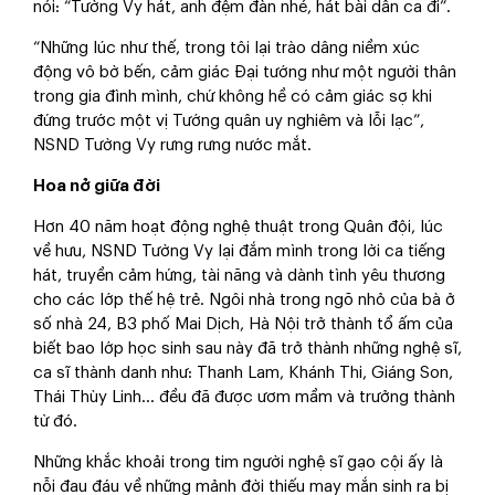
nói: “Tường Vy hát, anh đệm đàn nhé, hát bài dân ca đi”.
“Những lúc như thế, trong tôi lại trào dâng niềm xúc
động vô bờ bến, cảm giác Đại tướng như một người thân
trong gia đình mình, chứ không hề có cảm giác sợ khi
đứng trước một vị Tướng quân uy nghiêm và lỗi lạc”,
NSND Tường Vy rưng rưng nước mắt.
Hoa nở giữa đời
Hơn 40 năm hoạt động nghệ thuật trong Quân đội, lúc
về hưu, NSND Tường Vy lại đắm mình trong lời ca tiếng
hát, truyền cảm hứng, tài năng và dành tình yêu thương
cho các lớp thế hệ trẻ. Ngôi nhà trong ngõ nhỏ của bà ở
số nhà 24, B3 phố Mai Dịch, Hà Nội trở thành tổ ấm của
biết bao lớp học sinh sau này đã trở thành những nghệ sĩ,
ca sĩ thành danh như: Thanh Lam, Khánh Thi, Giáng Son,
Thái Thùy Linh… đều đã được ươm mầm và trưởng thành
từ đó.
Những khắc khoải trong tim người nghệ sĩ gạo cội ấy là
nỗi đau đáu về những mảnh đời thiếu may mắn sinh ra bị