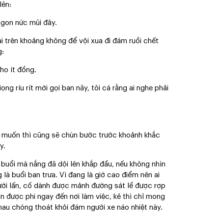
lên:
ngon nức mũi đây.
i trên khoảng không để vội xua đi đám ruồi chết
g:
ho ít đồng.
ng ríu rít mời gọi ban nãy, tôi cá rằng ai nghe phải
có muốn thì cũng sẽ chùn bước trước khoảnh khắc
y.
a buổi mà nắng đã dội lên khắp đầu, nếu không nhìn
là buổi ban trưa. Vì đang là giờ cao điểm nên ai
người lấn, cố dành được mảnh đường sát lề được rợp
n được phi ngay đến nơi làm việc, kẻ thì chỉ mong
au chóng thoát khỏi đám người xe náo nhiệt này.