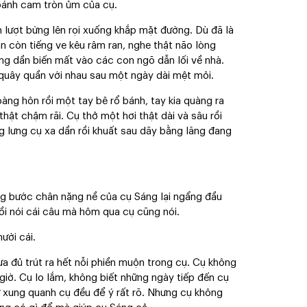
 bánh cam tròn ủm của cụ.
n lượt bừng lên rọi xuống khắp mặt đường. Dù đã là
n còn tiếng ve kêu râm ran, nghe thật não lòng
ng dần biến mất vào các con ngõ dẫn lối về nhà.
quây quần với nhau sau một ngày dài mệt mỏi.
ng hôn rồi một tay bê rổ bánh, tay kia quàng ra
hật chậm rãi. Cụ thở một hơi thật dài và sâu rồi
g lưng cụ xa dần rồi khuất sau dãy bằng lăng đang
ng bước chân nặng nề của cụ Sáng lại ngẩng đầu
rồi nói cái câu mà hôm qua cụ cũng nói.
ười cái.
hưa đủ trút ra hết nỗi phiền muộn trong cụ. Cụ không
giờ. Cụ lo lắm, không biết những ngày tiếp đến cụ
ứ xung quanh cụ đều để ý rất rõ. Nhưng cụ không