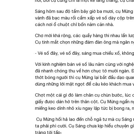
nói, bởi cụ cũng chỉ là một kẻ lang thang, cụ ch
Sáng hôm sau độ tầm bảy giờ ba mươi, cụ Mừng l
vành đã bạc màu rồi cầm xấp vé số dày cộp trên 
cách nơi ổ chuột chỉ bốn năm căn nhà.
Chợ mới khá rộng, các quầy hàng thi nhau lần l
Cụ tinh mắt chọn những đám đàn ông mà ngân ng
- Vé số đây, vé số đây, sáng mua chiều xổ, không 
Với kinh nghiệm bán vé số lâu năm cùng với nghệ 
đã nhanh chóng thu về hơn chục tờ mười ngàn. Đ
thớt bóng người thì cụ Mừng lại bắt đầu dạo qua
dùng những lời mật ngọt để câu kéo khách mua v
Chợt một cái gì đó làm chân cụ chùn bước, lúc c
giấy được dán hờ trên thân cột. Cụ Mừng ngẩn ng
miếng keo dính nhỏ xíu ngay lập tức bị bong ra, n
Cụ Mừng hối hả lao đến chỗ ngã tư mà cụ Sáng ng
ta phải phì cười. Cụ Sáng chưa kịp hiểu chuyện g
tràng tới tấp: