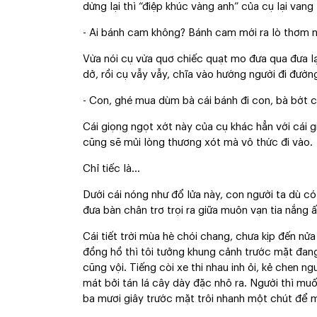
dừng lại thì “điệp khúc vàng anh” của cụ lại vang 
- Ai bánh cam không? Bánh cam mới ra lò thơm 
Vừa nói cụ vừa quơ chiếc quạt mo đưa qua đưa lạ
dở, rồi cụ vẫy vẫy, chĩa vào hướng người đi đườn
- Con, ghé mua dùm bà cái bánh đi con, bà bớt c
Cái giọng ngọt xớt này của cụ khác hẳn với cái giọ
cũng sẽ mủi lòng thương xót mà vô thức đi vào.
Chỉ tiếc là...
Dưới cái nóng như đổ lửa này, con người ta dù 
đưa bàn chân trơ trọi ra giữa muôn vạn tia nắng ấ
Cái tiết trời mùa hè chói chang, chưa kịp đến nử
đồng hồ thì tôi tưởng khung cảnh trước mặt đang 
cũng vội. Tiếng còi xe thi nhau inh ỏi, kẻ chen 
mát bởi tán lá cây dày đặc nhô ra. Người thì muố
ba mươi giây trước mặt trôi nhanh một chút để m