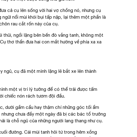
đưa cả cụ lên sống với hai vợ chồng nó, nhưng cụ
ngửi nổi mùi khói bụi tấp nập, lại thêm một phần là
chôn rau cắt rốn này của cụ.
 lủi thủi, ngồi lặng bên bến đò vắng tanh, không một
 Cụ thơ thẩn đưa hai con mắt hướng về phía xa xa
 ngủ, cụ đã một mình lặng lẽ bắt xe lên thành
nh một vị trí lý tưởng để có thể trải được tấm
ới chiếc nón rách tươm đội đầu.
rác, dưới gầm cầu hay thậm chí những góc tối ẩm
lại nhưng chưa đầy một ngày đã bị các bác tổ trưởng
hải là chỗ ngủ của những người lang thang như cụ.
 cuối đường. Cái mùi tanh hôi từ trong hẻm xồng