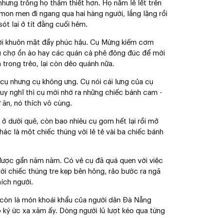
hưng trông họ thảm thiết hơn. Họ nằm lê lết trên
mon men đi ngang qua hai hàng người, lắng lặng rồi
t lại ở tít đằng cuối hẻm.
với khuôn mặt đầy phúc hậu. Cụ Mừng kiếm cơm
u chợ ồn ào hay các quán cà phê đông đúc để mời
 trong trẻo, lại còn dẻo quánh nữa.
i cụ nhưng cụ không ưng. Cụ nói cái lưng của cụ
suy nghĩ thì cụ mới nhớ ra những chiếc bánh cam -
ăn, nó thích vô cùng.
 ở dưới quê, còn bao nhiêu cụ gom hết lại rồi mở
ác là một chiếc thúng với lẻ tẻ vài ba chiếc bánh
 được gần năm năm. Có vẻ cụ đã quá quen với việc
với chiếc thúng tre kẹp bên hông, rảo bước ra ngã
ních người.
còn là món khoái khẩu của người dân Đà Nẵng
 ký ức xa xăm ấy. Dòng người lũ lượt kéo qua từng