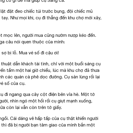
ẳng có gì để mà giúp cụ Sáng cả.
ật đật đeo chiếc túi trước bụng, đội chiếc mũ
tay. Như mọi khi, cụ đi thẳng đến khu chợ mới xây,
ượt mọc lên, người mua cũng nườm nượp kéo đến.
a câu nói quen thuộc của mình:
sợ bị lỗ. Mua vé số đi cậu ơi!
thuật dẫn khách tài tình, chỉ với một buổi sáng cụ
ến tầm một hai giờ chiều, lúc mà khu chợ đã thưa
nh các quán cà phê dọc đường. Cụ săn lùng rồi lại
é số của cụ.
ụ đi ngang qua cây cột điện bên vỉa hè. Một tờ
ười, nhìn ngó một hồi rồi cụ giựt mạnh xuống,
ửa còn lại vẫn còn trên tờ giấy.
ồi. Cái dáng vẻ hấp tấp của cụ thật khiến người
ì thì đã bị người bạn tâm giao của mình bắn một