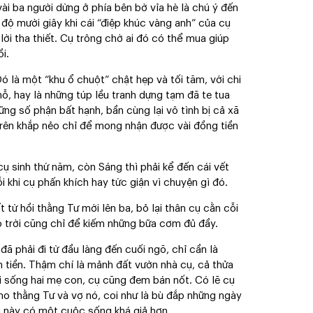
vài ba người dừng ở phía bên bờ vỉa hè là chú ý đến
độ mười giây khi cái “điệp khúc vàng anh” của cụ
 lời tha thiết. Cụ trông chờ ai đó có thể mua giúp
i.
là một “khu ổ chuột” chật hẹp và tối tăm, với chi
ỗ, hay là những túp lều tranh dựng tạm đã te tua
ững số phận bất hạnh, bần cùng lại vô tình bị cả xã
 trên khắp nẻo chỉ để mong nhận được vài đồng tiền
ụ sinh thứ năm, còn Sáng thì phải kể đến cái vết
ỗi khi cụ phấn khích hay tức giận vì chuyện gì đó.
 từ hồi thằng Tư mới lên ba, bỏ lại thân cụ cằn cỗi
 trời cũng chỉ để kiếm những bữa cơm đủ đầy.
ã phải đi từ đầu làng đến cuối ngõ, chỉ cần là
 tiền. Thậm chí là mảnh đất vườn nhà cụ, cả thửa
uôi sống hai mẹ con, cụ cũng đem bán nốt. Có lẽ cụ
o thằng Tư và vợ nó, coi như là bù đắp những ngày
 này có một cuộc sống khá giả hơn.