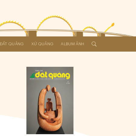
Í ĐẤT QUẢNG
XỨ QUẢNG
ALBUM ẢNH