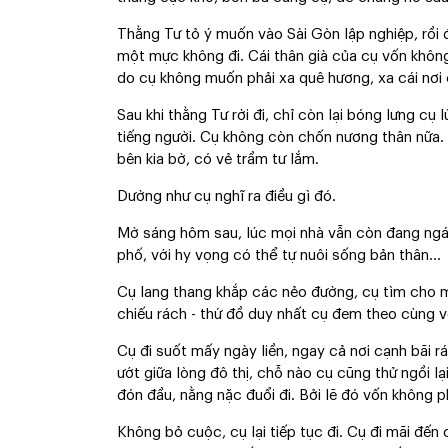
Thằng Tư tỏ ý muốn vào Sài Gòn lập nghiệp, rồi 
một mực không đi. Cái thân già của cụ vốn không 
do cụ không muốn phải xa quê hương, xa cái nơi 
Sau khi thằng Tư rời đi, chỉ còn lại bóng lưng cụ
tiếng người. Cụ không còn chốn nương thân nữa.
bên kia bờ, có vẻ trầm tư lắm.
Dường như cụ nghĩ ra điều gì đó.
Mờ sáng hôm sau, lúc mọi nhà vẫn còn đang ngáy
phố, với hy vọng có thể tự nuôi sống bản thân…
Cụ lang thang khắp các nẻo đường, cụ tìm cho mì
chiếu rách - thứ đồ duy nhất cụ đem theo cùng v
Cụ đi suốt mấy ngày liền, ngay cả nơi cạnh bãi 
ướt giữa lòng đô thị, chỗ nào cụ cũng thử ngồi 
đón đầu, nằng nặc đuổi đi. Bởi lẽ đó vốn không p
Không bỏ cuộc, cụ lại tiếp tục đi. Cụ đi mãi đến