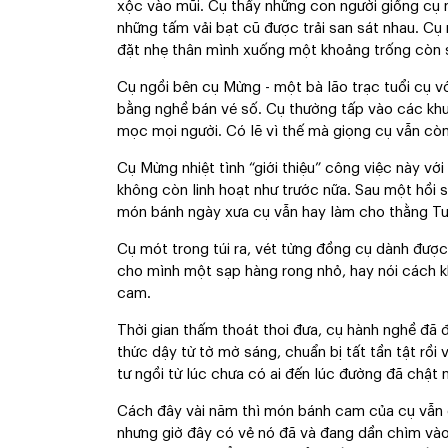
xộc vào mũi. Cụ thấy những con người giống cụ n
những tấm vải bạt cũ được trải san sát nhau. Cụ 
đặt nhẹ thân mình xuống một khoảng trống còn só
Cụ ngồi bên cụ Mừng - một bà lão trạc tuổi cụ 
bằng nghề bán vé số. Cụ thường tấp vào các kh
mọc mọi người. Có lẽ vì thế mà giọng cụ vẫn còn
Cụ Mừng nhiệt tình “giới thiệu” công việc này vớ
không còn linh hoạt như trước nữa. Sau một hồi 
món bánh ngày xưa cụ vẫn hay làm cho thằng Tư 
Cụ mót trong túi ra, vét từng đồng cụ dành được
cho mình một sạp hàng rong nhỏ, hay nói cách kh
cam.
Thời gian thấm thoát thoi đưa, cụ hành nghề đã
thức dậy từ tờ mờ sáng, chuẩn bị tất tần tật rồi 
tư ngồi từ lúc chưa có ai đến lúc đường đã chật 
Cách đây vài năm thì món bánh cam của cụ vẫn 
nhưng giờ đây có vẻ nó đã và đang dần chìm vào