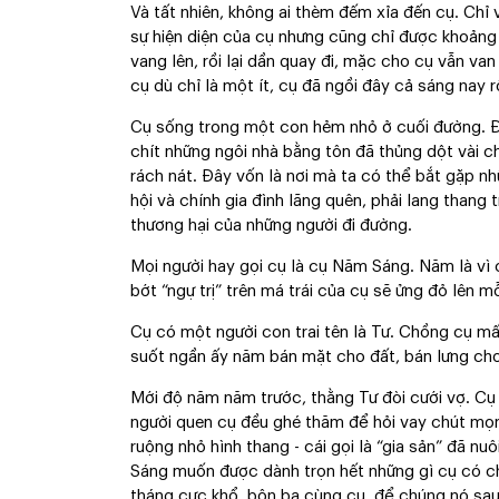
Và tất nhiên, không ai thèm đếm xỉa đến cụ. Chỉ 
sự hiện diện của cụ nhưng cũng chỉ được khoảng 
vang lên, rồi lại dần quay đi, mặc cho cụ vẫn van
cụ dù chỉ là một ít, cụ đã ngồi đây cả sáng nay rồ
Cụ sống trong một con hẻm nhỏ ở cuối đường. Đó 
chít những ngôi nhà bằng tôn đã thủng dột vài ch
rách nát. Đây vốn là nơi mà ta có thể bắt gặp nh
hội và chính gia đình lãng quên, phải lang thang
thương hại của những người đi đường.
Mọi người hay gọi cụ là cụ Năm Sáng. Năm là vì c
bớt “ngự trị” trên má trái của cụ sẽ ửng đỏ lên m
Cụ có một người con trai tên là Tư. Chồng cụ mất
suốt ngần ấy năm bán mặt cho đất, bán lưng cho
Mới độ năm năm trước, thằng Tư đòi cưới vợ. Cụ đ
người quen cụ đều ghé thăm để hỏi vay chút mọn
ruộng nhỏ hình thang - cái gọi là “gia sản” đã n
Sáng muốn được dành trọn hết những gì cụ có ch
tháng cực khổ, bôn ba cùng cụ, để chúng nó sau