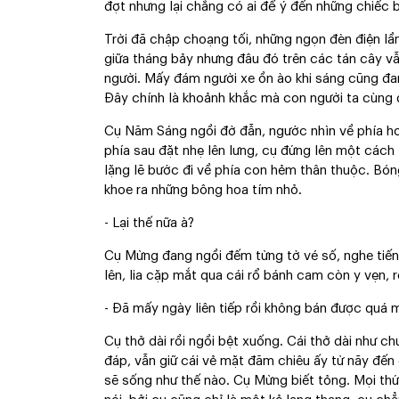
đợt nhưng lại chẳng có ai để ý đến những chiếc
Trời đã chập choạng tối, những ngọn đèn điện lầ
giữa tháng bảy nhưng đâu đó trên các tán cây vẫ
người. Mấy đám người xe ồn ào khi sáng cũng đa
Đây chính là khoảnh khắc mà con người ta cùng 
Cụ Năm Sáng ngồi đờ đẫn, ngước nhìn về phía hoà
phía sau đặt nhẹ lên lưng, cụ đứng lên một cách t
lặng lẽ bước đi về phía con hẻm thân thuộc. Bón
khoe ra những bông hoa tím nhỏ.
- Lại thế nữa à?
Cụ Mừng đang ngồi đếm từng tờ vé số, nghe tiế
lên, lia cặp mắt qua cái rổ bánh cam còn y vẹn, 
- Đã mấy ngày liên tiếp rồi không bán được quá m
Cụ thở dài rồi ngồi bệt xuống. Cái thở dài như c
đáp, vẫn giữ cái vẻ mặt đăm chiêu ấy từ nãy đến 
sẽ sống như thế nào. Cụ Mừng biết tỏng. Mọi th