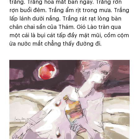
trắng. Trắng hoa mắt ban ngày. Trắng rờn
rợn buổi đêm. Trắng ẩm rịt trong mưa. Trắng
lấp lánh dưới nắng. Trắng rát rạt lòng bàn
chân chai sần của Thám. Gió Lào tràn qua
một cái là bụi cát tấp đầy mặt mũi, cồm cộm
ứa nước mắt chẳng thấy đường đi.