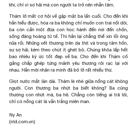
khi, chỉ vì sợ hãi mà con người ta trở nên nhẫn tâm.
Thám lỡ mất cơ hội về gặp mặt ba lần cuối. Cho đến khi
hắn hiểu được, hóa ra ba không chỉ muốn con trai nối dõi,
ba còn cần một đứa con học hành đến nơi đến chốn,
sống đàng hoàng tử tế. Thì hắn lại chẳng thể xin lỗi ông
nữa rồi. Những vết thương trên da thịt và trong tâm hồn,
sự sợ hãi, kèm theo chút ít ghét bỏ. Chúng khỏa lấp hết
bao nhiêu ký ức tốt đẹp về ba. Cho đến khi Thám cố
gắng chắp ghép từng mảnh yêu thương rời rạc lại với
nhau. Hắn mới nhận ra mình đã bỏ lỡ rất nhiều thứ.
Giọt nước mắt lăn dài. Thám lè nhè giữa nổng cát không
người. Con thương ba nhứt ba biết không? Ba cũng
thương con nhứt mà, ba hê. Chẳng còn tiếng ai trả lời,
chỉ có nổng cát là vẫn trắng miên man.
Ny An
(nld.com.vn)