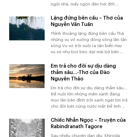
ngôi nhà, mấy ngọn đèn hơi đốt ...
Lặng đứng bên cầu – Thơ của
Nguyễn Văn Tuấn
Thỉnh thoảng lặng đứng bên cầu Thả
những vu vơ xuống dòng sông lăn tăn
sóng Vu vơ trôi xuôi ra tận biển Hay
vu vơ như bọt bèo dạt mãi bờ bên ...
Em trả cho đời sự dịu dàng
thẳm sâu…-Thơ của Đào
Nguyên Thảo
Em trả cho đời sự dịu dàng thẳm sâu…
Để nuôi lớn những mầm xanh đang
mọc lên bên đỉnh trời xanh ngát Em trả
cho đời kiệt cùng nước mắt Để tinh ...
Chiếc Nhẫn Ngọc – Truyện của
Rabindranath Tagore
Sau nhiều chuyện dan díu, Khiroda