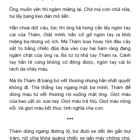
Ông muốn yên thì ngậm miệng lại. Chớ mà còn chửi nữa,
tui lấy băng keo dán mỏ liền.
Hắn chưa dứt câu, tức thì ông hả họng cắn lấy ngón tay
cái của Thám. Giật mình, hắn cố gỡ ngón tay ra khỏi
miệng ba nhưng vô ích. Má Thám loay hoay tìm đâu cây
sắt to bằng chiếc đũa đưa vào cạy hai hàm răng đang
ngậm chặt của ông ra. Ba từ từ nhả tay Thám ra. Cánh
tay hắn tê cứng không cử động được, ngón tay cái bị
rách da chảy máu.
Má lôi Thám đi băng bó vết thương nhưng hắn nhất quyết
không đi. Thả thẳng tay ngang mặt ba mình, Thám để
dòng máu từ vết thương rơi xuống mặt ông. Giọt máu
của bao uất ức xưa nay. Giọt máu trả thù. Giọt máu nông
nổi. Và giọt máu kết thúc tình nghĩa cha con.
***
Thám dừng ngang đường lộ, bợ đuôi xe dắt lên gần bụi
tràm, rút chìa khóa quăng chiếc xe gắn máy chỏng chơ.