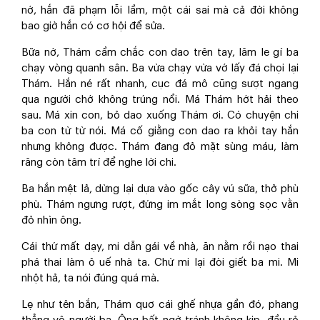
nớ, hắn đã phạm lỗi lầm, một cái sai mà cả đời không
bao giờ hắn có cơ hội để sửa.
Bữa nớ, Thám cầm chắc con dao trên tay, lăm le gí ba
chạy vòng quanh sân. Ba vừa chạy vừa vớ lấy đá chọi lại
Thám. Hắn né rất nhanh, cục đá mô cũng sượt ngang
qua người chớ không trúng nổi. Má Thám hớt hải theo
sau. Má xin con, bỏ dao xuống Thám ơi. Có chuyện chi
ba con từ từ nói. Má cố giằng con dao ra khỏi tay hắn
nhưng không được. Thám đang đỏ mặt sùng máu, làm
răng còn tâm trí để nghe lời chi.
Ba hắn mệt lả, dừng lại dựa vào gốc cây vú sữa, thở phù
phù. Thám ngưng rượt, đứng im mắt long sòng sọc vằn
đỏ nhìn ông.
Cái thứ mất dạy, mi dẫn gái về nhà, ăn nằm rồi nạo thai
phá thai làm ô uế nhà ta. Chừ mi lại đòi giết ba mi. Mi
nhột hả, ta nói đúng quá mà.
Lẹ như tên bắn, Thám quơ cái ghế nhựa gần đó, phang