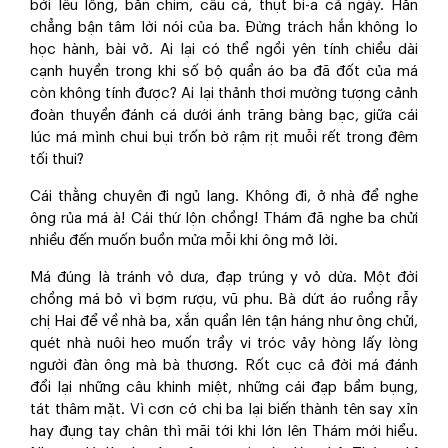
bời lêu lổng, bắn chim, câu cá, thụt bi-a cả ngày. Hắn
chẳng bận tâm lời nói của ba. Đừng trách hắn không lo
học hành, bài vở. Ai lại có thể ngồi yên tính chiều dài
cạnh huyền trong khi số bộ quần áo ba đã đốt của má
còn không tính được? Ai lại thảnh thơi mường tượng cảnh
đoàn thuyền đánh cá dưới ánh trăng bàng bạc, giữa cái
lúc má mình chui bụi trốn bờ rậm rịt muỗi rết trong đêm
tối thui?
Cái thằng chuyên đi ngủ lang. Không đi, ở nhà để nghe
ông rủa má à! Cái thứ lộn chồng! Thám đã nghe ba chửi
nhiều đến muốn buồn mửa mỗi khi ông mở lời.
Má đúng là tránh vỏ dưa, đạp trúng y vỏ dừa. Một đời
chồng má bỏ vì bợm rượu, vũ phu. Bà dứt áo ruồng rẫy
chị Hai để về nhà ba, xắn quần lên tận háng như ông chửi,
quét nhà nuôi heo muốn trầy vi tróc vảy hòng lấy lòng
người đàn ông mà bà thương. Rốt cục cả đời má đánh
đổi lại những câu khinh miệt, những cái đạp bầm bụng,
tát thâm mặt. Vì cơn cớ chi ba lại biến thành tên say xỉn
hay đụng tay chân thì mãi tới khi lớn lên Thám mới hiểu.