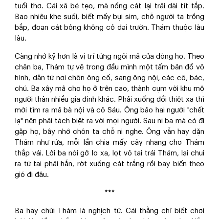
tuổi thơ. Cái xã bé tẹo, mà nổng cát lại trải dài tít tắp.
Bao nhiêu khe suối, biết mấy bụi sim, chỗ người ta trồng
bắp, đoạn cát bỏng không cỏ dại trườn. Thám thuộc làu
làu.
Càng nhớ kỹ hơn là vị trí từng ngôi mả của dòng họ. Theo
chân ba, Thám tự vẽ trong đầu mình một tấm bản đồ vô
hình, dẫn từ nơi chôn ông cố, sang ông nội, các cô, bác,
chú. Ba xây mả cho họ ở trên cao, thành cụm với khu mộ
người thân nhiều gia đình khác. Phải xuống đồi thiệt xa thì
mới tìm ra mả bà nội và cô Sáu. Ông bảo hai người "chết
lạ" nên phải tách biệt ra với mọi người. Sau ni ba mà có đi
gặp họ, bây nhớ chôn ta chỗ ni nghe. Ông vẫn hay dặn
Thám như rứa, mỗi lần chia mấy cây nhang cho Thám
thắp vái. Lời ba nói gở lo xa, lọt vô tai trái Thám, lại chui
ra từ tai phải hắn, rớt xuống cát trắng rồi bay biến theo
gió đi đâu.
***
Ba hay chửi Thám là nghịch tử. Cái thằng chỉ biết chơi