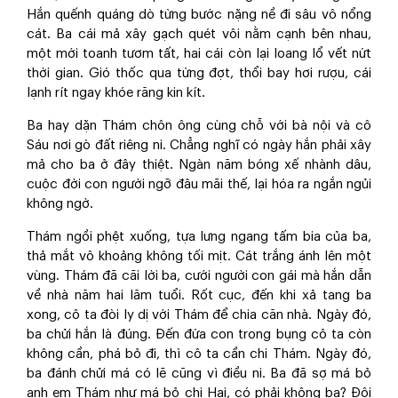
Hắn quếnh quáng dò từng bước nặng nề đi sâu vô nổng
cát. Ba cái mả xây gạch quét vôi nằm cạnh bên nhau,
một mới toanh tươm tất, hai cái còn lại loang lổ vết nứt
thời gian. Gió thốc qua từng đợt, thổi bay hơi rượu, cái
lạnh rít ngay khóe răng kin kít.
Ba hay dặn Thám chôn ông cùng chỗ với bà nội và cô
Sáu nơi gò đất riêng ni. Chẳng nghĩ có ngày hắn phải xây
mả cho ba ở đây thiệt. Ngàn năm bóng xế nhành dâu,
cuộc đời con người ngỡ đâu mãi thế, lại hóa ra ngắn ngủi
không ngờ.
Thám ngồi phệt xuống, tựa lưng ngang tấm bia của ba,
thả mắt vô khoảng không tối mịt. Cát trắng ánh lên một
vùng. Thám đã cãi lời ba, cưới người con gái mà hắn dẫn
về nhà năm hai lăm tuổi. Rốt cục, đến khi xả tang ba
xong, cô ta đòi ly dị với Thám để chia căn nhà. Ngày đó,
ba chửi hắn là đúng. Đến đứa con trong bụng cô ta còn
không cần, phá bỏ đi, thì cô ta cần chi Thám. Ngày đó,
ba đánh chửi má có lẽ cũng vì điều ni. Ba đã sợ má bỏ
anh em Thám như má bỏ chị Hai, có phải không ba? Đôi