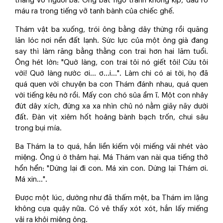
thẳng vô người ba. Ông bất ngờ tránh không kịp, đầu rỏ
máu ra trong tiếng vỡ tanh bành của chiếc ghế.
Thám vật ba xuống, trói ông bằng dây thừng rồi quăng
lăn lóc nơi nền đất lạnh. Sức lực của một ông già đang
say thì làm răng bằng thằng con trai hơn hai lăm tuổi.
Ông hét lớn: "Quớ làng, con trai tôi nó giết tôi! Cứu tôi
với! Quớ làng nước ơi… ơ...i...". Làm chi có ai tới, họ đã
quá quen với chuyện ba con Thám đánh nhau, quá quen
với tiếng kêu nớ rồi. Mấy con chó sủa ầm ĩ. Một con nhảy
đứt dây xích, đứng xa xa nhìn chủ nó nằm giãy nãy dưới
đất. Đàn vịt xiêm hốt hoảng bành bạch trốn, chui sâu
trong bụi mía.
Ba Thám la to quá, hắn liền kiếm vội miếng vải nhét vào
miệng. Ông ú ớ thảm hại. Má Thám van nài qua tiếng thở
hổn hển: "Dừng lại đi con. Má xin con. Dừng lại Thám ơi.
Má xin…".
Được một lúc, dường như đã thấm mệt, ba Thám im lặng
không cựa quậy nữa. Có vẻ thấy xót xót, hắn lấy miếng
vải ra khỏi miệng ông.