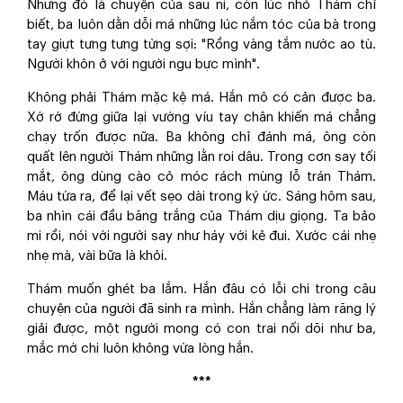
Nhưng đó là chuyện của sau ni, còn lúc nhỏ Thám chỉ
biết, ba luôn dằn dỗi má những lúc nắm tóc của bà trong
tay giựt tưng tưng từng sợi: "Rồng vàng tắm nước ao tù.
Người khôn ở với người ngu bực mình".
Không phải Thám mặc kệ má. Hắn mô có cản được ba.
Xớ rớ đứng giữa lại vướng víu tay chân khiến má chẳng
chạy trốn được nữa. Ba không chỉ đánh má, ông còn
quất lên người Thám những lằn roi dâu. Trong cơn say tối
mắt, ông dùng cào cỏ móc rách mùng lỗ trán Thám.
Máu tứa ra, để lại vết sẹo dài trong ký ức. Sáng hôm sau,
ba nhìn cái đầu băng trắng của Thám dịu giọng. Ta bảo
mi rồi, nói với người say như háy với kẻ đui. Xước cái nhẹ
nhẹ mà, vài bữa là khỏi.
Thám muốn ghét ba lắm. Hắn đâu có lỗi chi trong câu
chuyện của người đã sinh ra mình. Hắn chẳng làm răng lý
giải được, một người mong có con trai nối dõi như ba,
mắc mớ chi luôn không vừa lòng hắn.
***