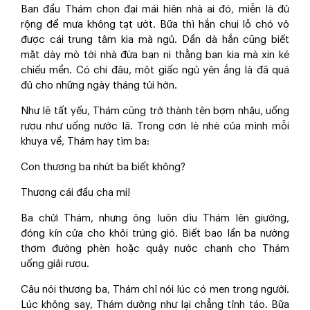
Ban đầu Thám chọn đại mái hiên nhà ai đó, miễn là đủ
rộng để mưa không tạt ướt. Bữa thì hắn chui lỗ chó vô
được cái trung tâm kia mà ngủ. Dần dà hắn cũng biết
mặt dày mò tới nhà đứa bạn ni thằng bạn kia mà xin ké
chiếu mền. Có chi đâu, một giấc ngủ yên ắng là đã quá
đủ cho những ngày tháng tủi hờn.
Như lẽ tất yếu, Thám cũng trở thành tên bợm nhậu, uống
rượu như uống nước lã. Trong cơn lè nhè của mình mỗi
khuya về, Thám hay tìm ba:
Con thương ba nhứt ba biết không?
Thương cái đầu cha mi!
Ba chửi Thám, nhưng ông luôn dìu Thám lên giường,
đóng kín cửa cho khỏi trúng gió. Biết bao lần ba nướng
thơm đường phèn hoặc quậy nước chanh cho Thám
uống giải rượu.
Câu nói thương ba, Thám chỉ nói lúc có men trong người.
Lúc không say, Thám dường như lại chẳng tỉnh táo. Bữa