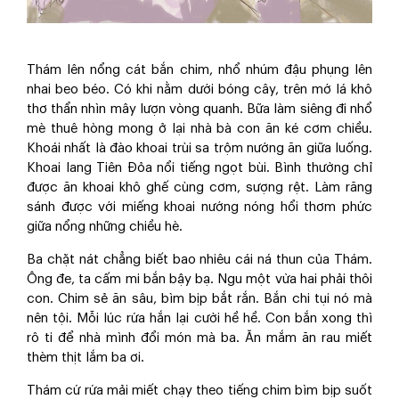
Thám lên nổng cát bắn chim, nhổ nhúm đậu phụng lên
nhai beo béo. Có khi nằm dưới bóng cây, trên mớ lá khô
thơ thẩn nhìn mây lượn vòng quanh. Bữa làm siêng đi nhổ
mè thuê hòng mong ở lại nhà bà con ăn ké cơm chiều.
Khoái nhất là đào khoai trùi sa trộm nướng ăn giữa luống.
Khoai lang Tiên Đỏa nổi tiếng ngọt bùi. Bình thường chỉ
được ăn khoai khô ghế cùng cơm, sượng rệt. Làm răng
sánh được với miếng khoai nướng nóng hổi thơm phức
giữa nổng những chiều hè.
Ba chặt nát chẳng biết bao nhiêu cái ná thun của Thám.
Ông đe, ta cấm mi bắn bậy bạ. Ngu một vừa hai phải thôi
con. Chim sẻ ăn sâu, bìm bịp bắt rắn. Bắn chi tụi nó mà
nên tội. Mỗi lúc rứa hắn lại cười hề hề. Con bắn xong thì
rô ti để nhà mình đổi món mà ba. Ăn mắm ăn rau miết
thèm thịt lắm ba ơi.
Thám cứ rứa mải miết chạy theo tiếng chim bìm bịp suốt