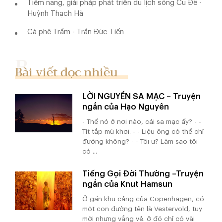
Tiềm năng, giải pháp phát triển du lịch sông Cu Đê -
Huỳnh Thạch Hà
Cà phê Trầm - Trần Đức Tiến
Bài viết đọc nhiều
LỜI NGUYỀN SA MẠC – Truyện
ngắn của Hạo Nguyên
- Thế nó ở nơi nào, cái sa mạc ấy? - -
Tít tắp mù khơi. - - Liệu ông có thể chỉ
đường không? - - Tôi ư? Làm sao tôi
có ...
Tiếng Gọi Đời Thường –Truyện
ngắn của Knut Hamsun
Ở gần khu cảng của Copenhagen, có
một con đường tên là Vestervold, tuy
mới nhưng vắng vẻ. ở đó chỉ có vài