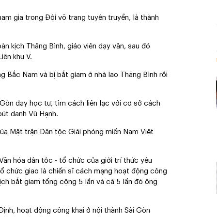
ham gia trong Đội võ trang tuyên truyền, là thành
àn kịch Thăng Bình, giáo viên dạy văn, sau đó
iên khu V.
ng Bắc Nam và bị bắt giam ở nhà lao Thăng Bình rồi
Gòn dạy học tư, tìm cách liên lạc với cơ sở cách
 bút danh Vũ Hạnh.
ủa Mặt trận Dân tộc Giải phóng miền Nam Việt
ăn hóa dân tộc - tổ chức của giới trí thức yêu
tổ chức giao là chiến sĩ cách mạng hoạt động công
địch bắt giam tổng cộng 5 lần và cả 5 lần đó ông
Định, hoạt động công khai ở nội thành Sài Gòn