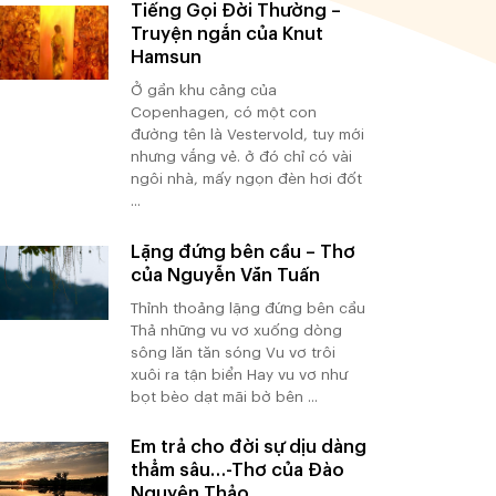
Tiếng Gọi Đời Thường –
Truyện ngắn của Knut
Hamsun
Ở gần khu cảng của
Copenhagen, có một con
đường tên là Vestervold, tuy mới
nhưng vắng vẻ. ở đó chỉ có vài
ngôi nhà, mấy ngọn đèn hơi đốt
...
Lặng đứng bên cầu – Thơ
của Nguyễn Văn Tuấn
Thỉnh thoảng lặng đứng bên cầu
Thả những vu vơ xuống dòng
sông lăn tăn sóng Vu vơ trôi
xuôi ra tận biển Hay vu vơ như
bọt bèo dạt mãi bờ bên ...
Em trả cho đời sự dịu dàng
thẳm sâu…-Thơ của Đào
Nguyên Thảo