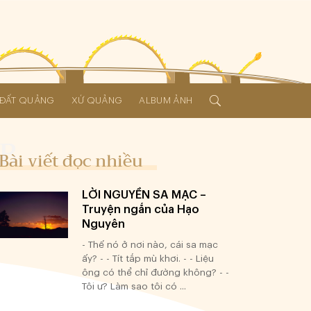
Í ĐẤT QUẢNG
XỨ QUẢNG
ALBUM ẢNH
Bài viết đọc nhiều
LỜI NGUYỀN SA MẠC –
Truyện ngắn của Hạo
Nguyên
- Thế nó ở nơi nào, cái sa mạc
ấy? - - Tít tắp mù khơi. - - Liệu
ông có thể chỉ đường không? - -
Tôi ư? Làm sao tôi có ...