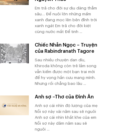
Em trả cho đời sự dịu dàng thẳm
sâu… Để nuôi lớn những mầm
xanh đang mọc lên bên đỉnh trời
xanh ngát Em trả cho đời kiệt
cùng nước mắt Để tinh ...
Chiếc Nhẫn Ngọc – Truyện
của Rabindranath Tagore
Sau nhiều chuyện dan díu,
Khiroda không còn trẻ lắm song
vẫn kiếm được một bạn trai mới
để hy vọng hắn cưu mang mình.
Nhưng rồi chẳng bao lâu ...
Anh sợ –Thơ của Đình Ân
Anh sợ cái nhìn độ lượng của mẹ
Nỗi sợ này vài năm sau sẽ nguôi
Anh sợ cái nhìn khắt khe của em
Nỗi sợ này dăm năm sau sẽ
nguôi ...