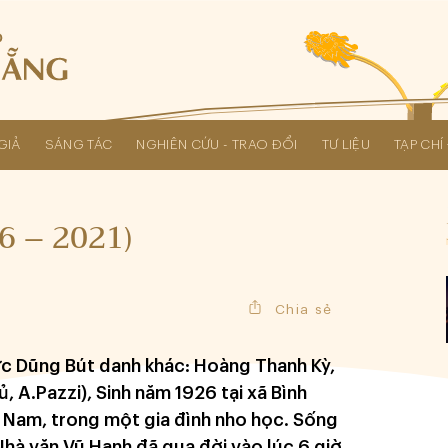
GIẢ
SÁNG TÁC
NGHIÊN CỨU - TRAO ĐỔI
TƯ LIỆU
TẠP CH
Các kỳ Đại hội Liên hiệp Hội
6 – 2021)
Chia sẻ
 Dũng Bút danh khác: Hoàng Thanh Kỳ,
, A.Pazzi), Sinh năm 1926 tại xã Bình
 Nam, trong một gia đình nho học. Sống
 Nhà văn Vũ Hạnh đã qua đời vào lúc 6 giờ