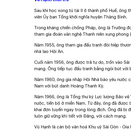
Sau khi học xong tú tài II ở thành phố Huế, ông t
viên Ủy ban Tổng khởi nghĩa huyện Thăng Bình.
Trong kháng chiến chống Pháp, ông là Trưởng đo
tham gia đoàn văn nghệ Thanh niên xung phong L
Năm 1955, ông tham gia đấu tranh đòi hiệp thươ
nhà lao Hội An.
Cuối năm 1956, ông được trả tự do, trốn vào Sài 
mạng. Ông tiếp tục đấu tranh bằng ngòi bút với
Năm 1960, ông gia nhập Hội Nhà báo yêu nước c
Nam với bút danh Hoàng Thanh Kỳ.
Năm 1966, ông là Tổng thư ký Lực lượng Bảo vệ V
nước, tiến bộ ở miền Nam. Từ đây, ông đã được 
khai đơn tuyến ngay trong lòng địch. Ông đã bị 
luôn giữ vững khí tiết với Đảng, với cách mạng.
Vũ Hạnh là cán bộ văn hoá Khu uỷ Sài Gòn - Gia 