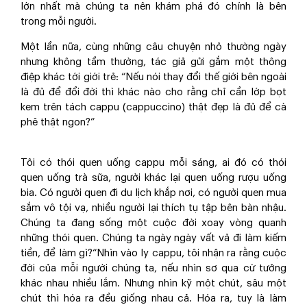
lớn nhất mà chúng ta nên khám phá đó chính là bên
trong mỗi người.
Một lần nữa, cùng những câu chuyện nhỏ thường ngày
nhưng không tầm thường, tác giả gửi gắm một thông
điệp khác tới giới trẻ: “Nếu nói thay đổi thế giới bên ngoài
là đủ để đổi đời thì khác nào cho rằng chỉ cần lớp bọt
kem trên tách cappu (cappuccino) thật đẹp là đủ để cà
phê thật ngon?”
Tôi có thói quen uống cappu mỗi sáng, ai đó có thói
quen uống trà sữa, người khác lại quen uống rượu uống
bia. Có người quen đi du lịch khắp nơi, có người quen mua
sắm vô tội vạ, nhiều người lại thích tụ tập bên bàn nhậu.
Chúng ta đang sống một cuộc đời xoay vòng quanh
những thói quen. Chúng ta ngày ngày vất vả đi làm kiếm
tiền, để làm gì?“Nhìn vào ly cappu, tôi nhận ra rằng cuộc
đời của mỗi người chúng ta, nếu nhìn sơ qua cứ tưởng
khác nhau nhiều lắm. Nhưng nhìn kỹ một chút, sâu một
chút thì hóa ra đều giống nhau cả. Hóa ra, tuy là làm