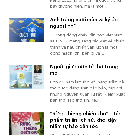
Nẵng 2025” không chỉ là cuộc trưng
bày thường niên, mà là một ...
Ánh trăng cuối mùa và ký ức
người lính*
1. Trong dòng chảy văn học Việt Nam
sau 1975, mảng sáng tác viết về chiến
tranh và hậu chiến vẫn luôn là một
dòng mạch lớn, bền bỉ và ...
Người giữ được tứ thơ trong
mơ
Hơn 40 năm làm thơ với hàng trăm bài
thơ được đăng trên các báo, tạp chí
nhưng Nguyễn Xuân Tư rất “kiệm” xuất
bản thơ. Tập thơ Tin, Yêu ...
“Rừng thiêng chiến khu” - Tác
phẩm tri ân lịch sử, khơi dậy
niềm tự hào dân tộc