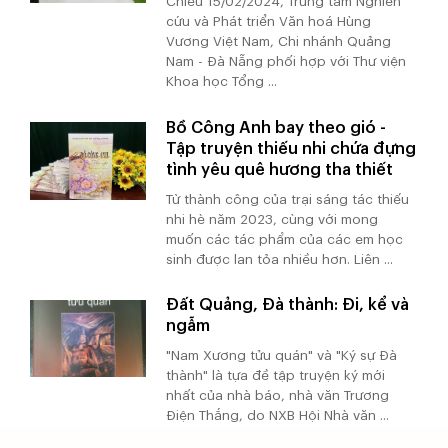
Chiều 15/02/2024, Trung tâm Nghiên
cứu và Phát triển Văn hoá Hùng
Vương Việt Nam, Chi nhánh Quảng
Nam - Đà Nẵng phối hợp với Thư viện
Khoa học Tổng ...
Bồ Công Anh bay theo gió -
Tập truyện thiếu nhi chứa đựng
tình yêu quê hương tha thiết
Từ thành công của trại sáng tác thiếu
nhi hè năm 2023, cùng với mong
muốn các tác phẩm của các em học
sinh được lan tỏa nhiều hơn. Liên ...
Đất Quảng, Đà thành: Đi, kể và
ngẫm
"Nam Xương tửu quán" và "Ký sự Đà
thành" là tựa đề tập truyện ký mới
nhất của nhà báo, nhà văn Trương
Điện Thắng, do NXB Hội Nhà văn ...