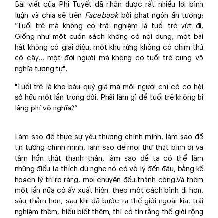
Bài viết của Phi Tuyết đã nhận được rất nhiều lời bình
luận và chia sẻ trên
Facebook
bởi phát ngôn ấn tượng:
“Tuổi trẻ mà không có trải nghiệm là tuổi trẻ vứt đi.
Giống như một cuốn sách không có nội dung, một bài
hát không có giai điệu, một khu rừng không có chim thú
cỏ cây... một đời người mà không có tuổi trẻ cũng vô
nghĩa tương tự".
"Tuổi trẻ là kho báu quý giá mà mỗi người chỉ có cơ hội
sở hữu một lần trong đời. Phải làm gì để tuổi trẻ không bị
lãng phí vô nghĩa?”
Làm sao để thực sự yêu thương chính mình, làm sao để
tin tưởng chính mình, làm sao để mọi thứ thật bình dị và
tâm hồn thật thanh thản, làm sao để ta có thể làm
những điều ta thích dù nghe nó có vô lý đến đâu, bằng kế
hoạch lý trí rõ ràng, mọi chuyện đều thành công.Và thêm
một lần nữa cô ấy xuất hiện, theo một cách bình dị hơn,
sâu thẳm hơn, sau khi đã bước ra thế giới ngoài kia, trải
nghiệm thêm, hiểu biết thêm, thì cô tin rằng thế giới rộng