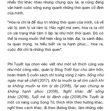
nhiều thứ khác nhau nhưng chung quy lại, ai cũng đang
vận hành cuộc sống xung quanh những thói quen cố định
của mình.
"Hóa ra chỉ là để duy trì những thói quen của mình, cả về
vật lý, sinh lý và tâm lý. Hãy nghĩ mà xem, hóa ra ta chỉ
có vài trạng thái tâm lí lặp lại như một thói quen. Đó có
thể là mong muốn thể hiện rằng ta hiện đại, ta sành điệu,
ta quan trọng, ta hiểu biết và ta hạnh phúc... Hóa ra,
cuộc đời chỉ là những thói quen".
Phi Tuyết lựa chọn việc viết như một sở thích cũng vừa
như một công việc, quản lý Blog
Triết học cho tâm hồn
,
hoàn thành 5 cuốn sách chỉ trong vòng 2 năm:
Sống như
ngày mai sẽ chết
(2017),
Khi ta muốn ta sẽ tìm cách khi
ta không muốn ta tìm lý do
(2018),
Tại sao chúng ta
không hạnh phúc
(2018),
Nghĩ khác để sống
khác
(2018),
Tuổi trẻ bị đánh cắp
(2018).Phi Tuyết là
một cô nàng cung Song Tử, thích nhìn theo hướng khác,
nghĩ theo cách khác, đi theo đường khác, làm những việc