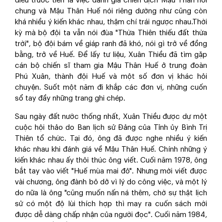
điều trước tiên là việc đánh giá chiến dịch Mậu Thân nói
chung và Mậu Thân Huế nói riêng dường như cũng còn
khá nhiều ý kiến khác nhau, thậm chí trái ngược nhau.Thời
kỳ mà bộ đội ta vẫn nói đùa "Thừa Thiên thiếu đất thừa
trời", bộ đội bám về giáp ranh đã khó, nói gì trở về đồng
bằng, trở về Huế. Để lấy tư liệu, Xuân Thiều đã tìm gặp
cán bộ chiến sĩ tham gia Mậu Thân Huế ở trung đoàn
Phú Xuân, thành đội Huế và một số đơn vị khác hỏi
chuyện. Suốt một năm đi khắp các đơn vị, những cuốn
sổ tay đầy những trang ghi chép.
Sau ngày đất nước thống nhất, Xuân Thiều được dự một
cuộc hội thảo do Ban lịch sử Đảng của Tỉnh ủy Bình Trị
Thiên tổ chức. Tại đó, ông đã được nghe nhiều ý kiến
khác nhau khi đánh giá về Mậu Thân Huế. Chính những ý
kiến khác nhau ấy thôi thúc ông viết. Cuối năm 1978, ông
bắt tay vào viết "Huế mùa mai đỏ". Nhưng mới viết được
vài chương, ông đành bỏ dở vì lý do công việc, và một lý
do nữa là ông "cũng muốn nấn ná thêm, chờ sự thật lịch
sử có một độ lùi thích hợp thì may ra cuốn sách mới
được dễ dàng chấp nhận của người đọc". Cuối năm 1984,