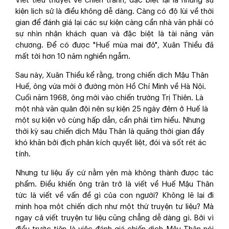
Viết tiểu thuyết về chiến tranh, đặc biệt lại là những sự
kiện lịch sử là điều không dễ dàng. Càng có độ lùi về thời
gian để đánh giá lại các sự kiện càng cần nhà văn phải có
sự nhìn nhận khách quan và đặc biệt là tài năng văn
chương. Để có được "Huế mùa mai đỏ", Xuân Thiều đã
mất tới hơn 10 năm nghiền ngẫm.
Sau này, Xuân Thiều kể rằng, trong chiến dịch Mậu Thân
Huế, ông vừa mới ở đường mòn Hồ Chí Minh về Hà Nội.
Cuối năm 1968, ông mới vào chiến trường Trị Thiên. Là
một nhà văn quân đội nên sự kiện 25 ngày đêm ở Huế là
một sự kiện vô cùng hấp dẫn, cần phải tìm hiểu. Nhưng
thời kỳ sau chiến dịch Mậu Thân là quãng thời gian đầy
khó khăn bởi địch phản kích quyết liệt, đói và sốt rét ác
tính.
Nhưng tư liệu ấy cứ nằm yên mà không thành được tác
phẩm. Điều khiến ông trăn trở là viết về Huế Mậu Thân
tức là viết về vấn đề gì của con người? Không lẽ lại đi
minh họa một chiến dịch như một thứ truyện tư liệu? Mà
ngay cả viết truyện tư liệu cũng chẳng dễ dàng gì. Bởi vì