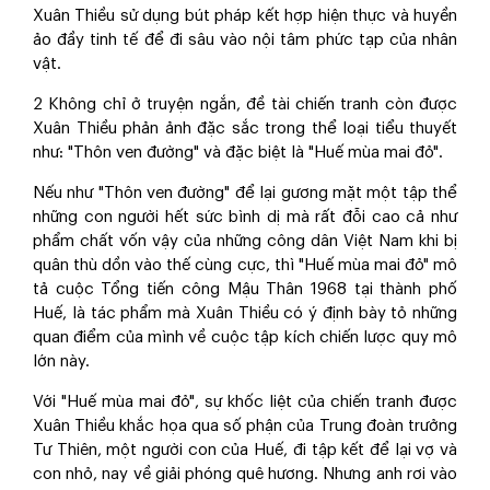
Xuân Thiều sử dụng bút pháp kết hợp hiện thực và huyền
ảo đầy tinh tế để đi sâu vào nội tâm phức tạp của nhân
vật.
2 Không chỉ ở truyện ngắn, đề tài chiến tranh còn được
Xuân Thiều phản ảnh đặc sắc trong thể loại tiểu thuyết
như: "Thôn ven đường" và đặc biệt là "Huế mùa mai đỏ".
Nếu như "Thôn ven đường" để lại gương mặt một tập thể
những con người hết sức bình dị mà rất đỗi cao cả như
phẩm chất vốn vậy của những công dân Việt Nam khi bị
quân thù dồn vào thế cùng cực, thì "Huế mùa mai đỏ" mô
tả cuộc Tổng tiến công Mậu Thân 1968 tại thành phố
Huế, là tác phẩm mà Xuân Thiều có ý định bày tỏ những
quan điểm của mình về cuộc tập kích chiến lược quy mô
lớn này.
Với "Huế mùa mai đỏ", sự khốc liệt của chiến tranh được
Xuân Thiều khắc họa qua số phận của Trung đoàn trưởng
Tư Thiên, một người con của Huế, đi tập kết để lại vợ và
con nhỏ, nay về giải phóng quê hương. Nhưng anh rơi vào