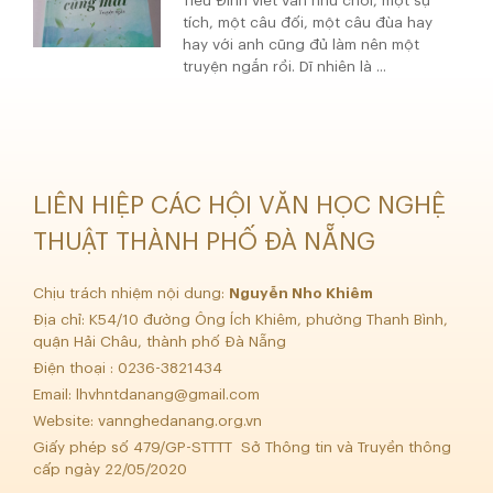
Tiêu Đình viết văn như chơi, một sự
tích, một câu đối, một câu đùa hay
hay với anh cũng đủ làm nên một
truyện ngắn rồi. Dĩ nhiên là ...
LIÊN HIỆP CÁC HỘI VĂN HỌC NGHỆ
THUẬT THÀNH PHỐ ĐÀ NẴNG
Chịu trách nhiệm nội dung:
Nguyễn Nho Khiêm
Địa chỉ: K54/10 đường Ông Ích Khiêm, phường Thanh Bình,
quận Hải Châu, thành phố Đà Nẵng
Điện thoại : 0236-3821434
Email:
lhvhntdanang@gmail.com
Website: vannghedanang.org.vn
Giấy phép số 479/GP-STTTT Sở Thông tin và Truyền thông
cấp ngày 22/05/2020