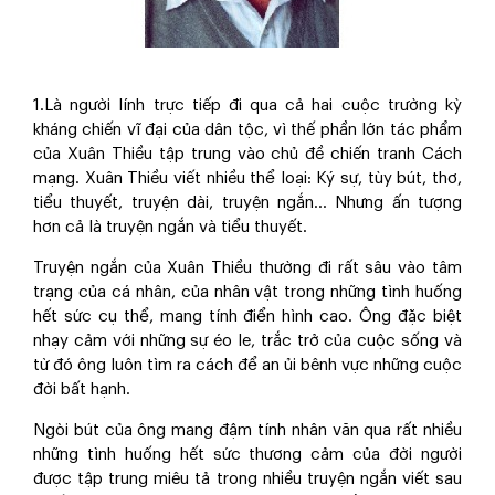
1.Là người lính trực tiếp đi qua cả hai cuộc trường kỳ
kháng chiến vĩ đại của dân tộc, vì thế phần lớn tác phẩm
của Xuân Thiều tập trung vào chủ đề chiến tranh Cách
mạng. Xuân Thiều viết nhiều thể loại: Ký sự, tùy bút, thơ,
tiểu thuyết, truyện dài, truyện ngắn… Nhưng ấn tượng
hơn cả là truyện ngắn và tiểu thuyết.
Truyện ngắn của Xuân Thiều thường đi rất sâu vào tâm
trạng của cá nhân, của nhân vật trong những tình huống
hết sức cụ thể, mang tính điển hình cao. Ông đặc biệt
nhạy cảm với những sự éo le, trắc trở của cuộc sống và
từ đó ông luôn tìm ra cách để an ủi bênh vực những cuộc
đời bất hạnh.
Ngòi bút của ông mang đậm tính nhân văn qua rất nhiều
những tình huống hết sức thương cảm của đời người
được tập trung miêu tả trong nhiều truyện ngắn viết sau