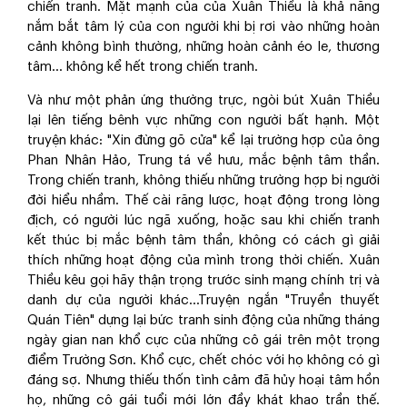
chiến tranh. Mặt mạnh của của Xuân Thiều là khả năng
nắm bắt tâm lý của con người khi bị rơi vào những hoàn
cảnh không bình thường, những hoàn cảnh éo le, thương
tâm… không kể hết trong chiến tranh.
Và như một phản ứng thường trực, ngòi bút Xuân Thiều
lại lên tiếng bênh vực những con người bất hạnh. Một
truyện khác: "Xin đừng gõ cửa" kể lại trường hợp của ông
Phan Nhân Hảo, Trung tá về hưu, mắc bệnh tâm thần.
Trong chiến tranh, không thiếu những trường hợp bị người
đời hiểu nhầm. Thế cài răng lược, hoạt động trong lòng
địch, có người lúc ngã xuống, hoặc sau khi chiến tranh
kết thúc bị mắc bệnh tâm thần, không có cách gì giải
thích những hoạt động của mình trong thời chiến. Xuân
Thiều kêu gọi hãy thận trọng trước sinh mạng chính trị và
danh dự của người khác…Truyện ngắn "Truyền thuyết
Quán Tiên" dựng lại bức tranh sinh động của những tháng
ngày gian nan khổ cực của những cô gái trên một trọng
điểm Trường Sơn. Khổ cực, chết chóc với họ không có gì
đáng sợ. Nhưng thiếu thốn tình cảm đã hủy hoại tâm hồn
họ, những cô gái tuổi mới lớn đầy khát khao trần thế.