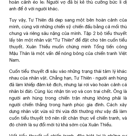
hoàn cảnh éo le: Người vợ đã bị kẻ thù cưỡng bức li dị
anh để ở với người khác.
Tuy vậy, Tư Thiên đã dẹp sang một bên hoàn cảnh của
mình, cùng với những chiến sỹ chiến đấu bằng cả mối thù
chung và riêng sâu nặng của mình. Tập 2 bộ tiểu thuyết
lấy tên một nhân vật "Tư Thiên" để đặt cho tên cuốn tiểu
thuyết. Xuân Thiều muốn chứng minh Tổng tiến công
Mậu Thân là một vấn đề nóng bỏng của chiến tranh Việt
Nam.
Cuốn tiểu thuyết đi sâu vào những trạng thái tâm lý khác
nhau của nhân vật. Chẳng hạn, Tư Thiên - người anh hùng
đã làm khiếp đảm kẻ địch, nhưng lại rơi vào hoàn cảnh cá
nhân bi đát: Cùng lúc nhận tin vợ và con trai chết. Ông là
người anh hùng trong chiến trận nhưng không phải là
người chiến thắng trong hạnh phúc gia đình. Cách xây
dựng nhân vật vừa sử thi vừa đời thường như vậy đã làm
cuốn tiểu thuyết trở nên rất chân thực về chiến tranh, và
đó chính là sự đổi mới từ khá sớm của Xuân Thiều.