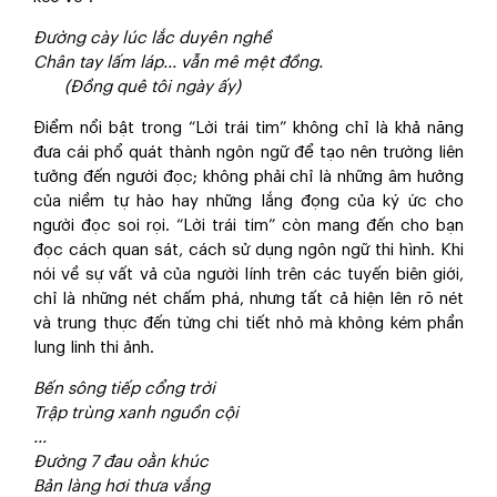
Đường cày lúc lắc duyên nghề
Chân tay lấm láp... vẫn mê mệt đồng.
(Đồng quê tôi ngày ấy)
Điểm nổi bật trong “Lời trái tim” không chỉ là khả năng
đưa cái phổ quát thành ngôn ngữ để tạo nên trường liên
tưởng đến người đọc; không phải chỉ là những âm hưởng
của niềm tự hào hay những lắng đọng của ký ức cho
người đọc soi rọi. “Lời trái tim” còn mang đến cho bạn
đọc cách quan sát, cách sử dụng ngôn ngữ thi hình. Khi
nói về sự vất vả của người lính trên các tuyến biên giới,
chỉ là những nét chấm phá, nhưng tất cả hiện lên rõ nét
và trung thực đến từng chi tiết nhỏ mà không kém phần
lung linh thi ảnh.
Bến sông tiếp cổng trời
Trập trùng xanh nguồn cội
...
Đường 7 đau oằn khúc
Bản làng hơi thưa vắng