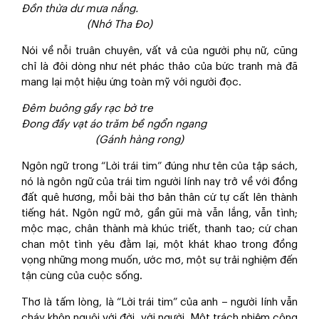
Đồn thừa dư mưa nắng.
(Nhớ Tha Đo)
Nói về nỗi truân chuyên, vất vả của người phụ nữ, cũng
chỉ là đôi dòng như nét phác thảo của bức tranh mà đã
mang lại một hiệu ứng toàn mỹ với người đọc.
Đêm buông gầy rạc bờ tre
Đong đầy vạt áo trăm bề ngổn ngang
(Gánh hàng rong)
Ngôn ngữ trong “Lời trái tim” đúng như tên của tập sách,
nó là ngôn ngữ của trái tim người lính nay trở về với đồng
đất quê hương, mỗi bài thơ bản thân cứ tự cất lên thành
tiếng hát. Ngôn ngữ mở, gần gũi mà vẫn lắng, vẫn tình;
mộc mạc, chân thành mà khúc triết, thanh tao; cứ chan
chan một tình yêu đằm lại, một khát khao trong đồng
vọng những mong muốn, ước mơ, một sự trải nghiệm đến
tận cùng của cuộc sống.
Thơ là tấm lòng, là “Lời trái tim” của anh – người lính vẫn
cháy khôn nguôi với đời, với người. Một trách nhiệm công