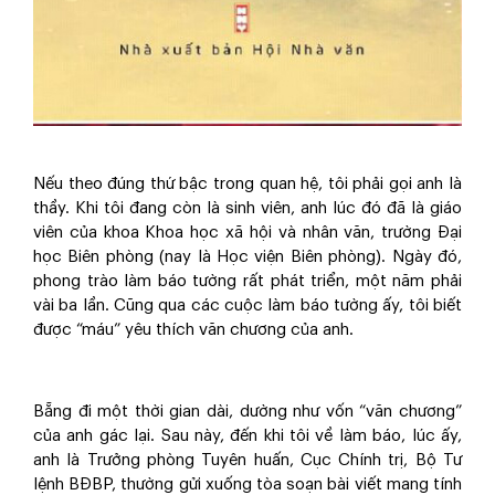
Nếu theo đúng thứ bậc trong quan hệ, tôi phải gọi anh là
thầy. Khi tôi đang còn là sinh viên, anh lúc đó đã là giáo
viên của khoa Khoa học xã hội và nhân văn, trường Đại
học Biên phòng (nay là Học viện Biên phòng). Ngày đó,
phong trào làm báo tường rất phát triển, một năm phải
vài ba lần. Cũng qua các cuộc làm báo tường ấy, tôi biết
được “máu” yêu thích văn chương của anh.
Bẵng đi một thời gian dài, dường như vốn “văn chương”
của anh gác lại. Sau này, đến khi tôi về làm báo, lúc ấy,
anh là Trưởng phòng Tuyên huấn, Cục Chính trị, Bộ Tư
lệnh BĐBP, thường gửi xuống tòa soạn bài viết mang tính