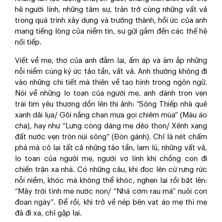
hệ người lính, những tâm sự, trăn trở cùng những vất vả
trong quá trình xây dựng và trưởng thành, hồi ức của anh
mang tiếng lòng của niềm tin, sự gửi gắm đến các thế hệ
nối tiếp.
Viết về mẹ, thơ của anh đằm lại, ấm áp và ăm ắp những
nỗi niềm cùng ký ức tảo tần, vất vả. Anh thường không đi
vào những chi tiết mà thiên về tạo hình trong ngôn ngữ.
Nói về những lo toan của người mẹ, anh dành trọn vẹn
trái tim yêu thương dồn lên thi ảnh: “Sông Thiếp nhà quê
xanh dải lụa/ Gội nắng chan mưa gọi chiêm mùa” (Màu áo
cha), hay như “Lưng còng dáng mẹ dẻo thon/ Xênh xang
đất nước vẹn tròn núi sông” (Đòn gánh). Chỉ là nét chấm
phá mà cô lại tất cả những tảo tần, lam lũ, những vất vả,
lo toan của người mẹ, người vợ lính khi chồng con đi
chiến trận xa nhà. Có những câu, khi đọc lên cứ rưng rức
nỗi niềm, khóc mà không thể khóc, nghẹn lại rồi bật lên:
“Mây trời tình mẹ nước non/ “Nhá cơm rau má” nuôi con
đoạn ngày”. Để rồi, khi trở về nép bên vạt áo mẹ thì mẹ
đã đi xa, chỉ gặp lại.