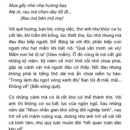
Mưa gầy nhè nhẹ hương bay
Mẹ ơi, rau má chen dày lối đi...
(Rau má bên mộ mẹ)
Với quê hương, bạn bè, công việc, thơ anh như khúc ca tự
cất lên, khi trầm khi bổng, lúc thiết tha, lúc nhớ nhung mà
đau đáu kiếp người. Để đứng lại với đời, phận kiếp con
người như hạt mầm khi bật nở: “Quả vặn mình xé vỏ/
Mầm non hé lộ ra” (Gieo mầm). Ở đó cũng là nơi cất giữ
những kỷ niệm. Kỷ niệm về một thời nỗi nhớ chưa phai,
gặp lại cảnh vật mà người đâu có thấy. Nỗi đau nhưng
không phải là tiếng thở dài mà ẩn chứa niềm tự hào:
“Trong lành dịu ngọt sông xanh đó/ Bạn tôi đi mãi, mãi...
Không về” (Bến sông quê).
Có những cảnh mà có lẽ rất khó có thể thành thơ. Với
anh thì không có sự bất lực của ngôn ngữ. Sau những
năm dài “Nhọc nhằn gian khó sống đời nghiệp binh”, nay
trở về với mảnh ruộng xưa, dường như anh trở về với tất
cả bình tâm, như quy luật muôn đời “hết quan toàn dân
kéo về”.