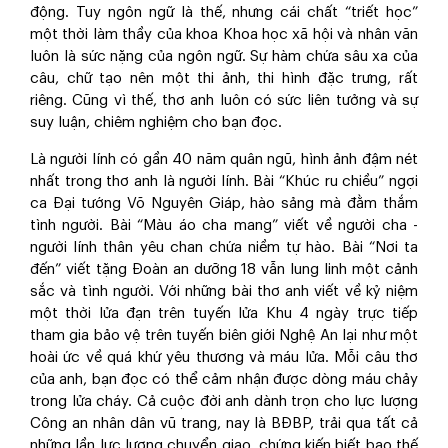
động. Tuy ngôn ngữ là thế, nhưng cái chất “triết học”
một thời làm thầy của khoa Khoa học xã hội và nhân văn
luôn là sức nặng của ngôn ngữ. Sự hàm chứa sâu xa của
câu, chữ tạo nên một thi ảnh, thi hình đặc trưng, rất
riêng. Cũng vì thế, thơ anh luôn có sức liên tưởng và sự
suy luận, chiêm nghiệm cho bạn đọc.
Là người lính có gần 40 năm quân ngũ, hình ảnh đậm nét
nhất trong thơ anh là người lính. Bài “Khúc ru chiều” ngợi
ca Đại tướng Võ Nguyên Giáp, hào sảng mà đằm thắm
tình người. Bài “Màu áo cha mang” viết về người cha -
người lính thân yêu chan chứa niềm tự hào. Bài “Nơi ta
đến” viết tặng Đoàn an dưỡng 18 vẫn lung linh một cảnh
sắc và tình người. Với những bài thơ anh viết về kỷ niệm
một thời lửa đạn trên tuyến lửa Khu 4 ngày trực tiếp
tham gia bảo vệ trên tuyến biên giới Nghệ An lại như một
hoài ức về quá khứ yêu thương và máu lửa. Mỗi câu thơ
của anh, bạn đọc có thể cảm nhận được dòng máu chảy
trong lửa cháy. Cả cuộc đời anh dành trọn cho lực lượng
Công an nhân dân vũ trang, nay là BĐBP, trải qua tất cả
những lần lực lượng chuyển giao, chứng kiến biết bao thế