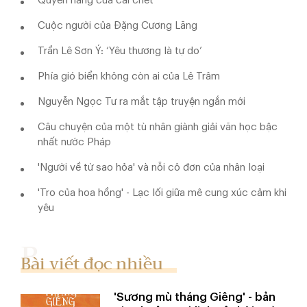
Quyền năng của cái chết
Cuộc người của Đặng Cương Lăng
Trần Lê Sơn Ý: ‘Yêu thương là tự do’
Phía gió biển không còn ai của Lê Trâm
Nguyễn Ngọc Tư ra mắt tập truyện ngắn mới
Câu chuyện của một tù nhân giành giải văn học bậc
nhất nước Pháp
'Người về từ sao hỏa' và nỗi cô đơn của nhân loại
'Tro của hoa hồng' - Lạc lối giữa mê cung xúc cảm khi
yêu
Bài viết đọc nhiều
'Sương mù tháng Giêng' - bản