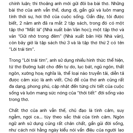
chính luận; thi thoảng anh mới gửi đôi ba bài thơ. Những
bài thơ của anh vẫn thế, dung dị, gần gũi và luôn mang
tính thời sự, hơi thở của cuộc sống. Gần đây, tôi được
biết, 2 năm anh đã ra mắt 2 tập sách, trong đó có một
tập thơ “Mắt lá” (Nhà xuất bản Văn học); một tập thơ và
văn “Gửi nhớ trong đêm” (Nhà xuất bản Hội Nhà văn),
còn bây giờ là tập sách thứ 3 và là tập thơ thứ 2 có tên
“Lời trái tim”.
Trong “Lời trái tim”, anh sử dụng nhiều hình thức thể hiện,
từ thơ Đường luật cho đến tự do, lục bát, ngũ ngôn, thất
ngôn, xướng họa; nghĩa là, thể loại nào truyền tải, diễn tả
được cảm xúc là anh viết. Chủ đề của thơ anh cũng rất
đa dạng, phong phú, cập nhật đến từng chi tiết của cuộc
sống và luôn mang sức nóng của “thời tiết” đời sống vào
trong thơ.
Chất thơ của anh vẫn thế, chủ đạo là tình cảm, suy
ngẫm, ngợi ca... tùy theo sắc thái của tình cảm. Ngôn
ngữ anh sử dụng cũng rất chân chất, gần gũi đời sống,
như cách nói hằng ngày kiểu nói vần điệu của người lao