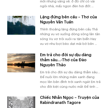
mới nhưng vắng vẻ. ở đó chỉ có vài
ngôi nhà, mấy ngọn đèn hơi đốt ...
Lặng đứng bên cầu – Thơ của
Nguyễn Văn Tuấn
Thỉnh thoảng lặng đứng bên cầu Thả
những vu vơ xuống dòng sông lăn tăn
sóng Vu vơ trôi xuôi ra tận biển Hay
vu vơ như bọt bèo dạt mãi bờ bên ...
Em trả cho đời sự dịu dàng
thẳm sâu…-Thơ của Đào
Nguyên Thảo
Em trả cho đời sự dịu dàng thẳm sâu…
Để nuôi lớn những mầm xanh đang
mọc lên bên đỉnh trời xanh ngát Em trả
cho đời kiệt cùng nước mắt Để tinh ...
Chiếc Nhẫn Ngọc – Truyện của
Rabindranath Tagore