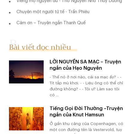
Viếng mộ nguyễn du - Thơ Nguyễn Nho Thùy Dương
Chuyện một người tử tế - Trần Phiêu
Cảm ơn – Truyện ngắn Thanh Quế
Bài viết đọc nhiều
LỜI NGUYỀN SA MẠC – Truyện
ngắn của Hạo Nguyên
- Thế nó ở nơi nào, cái sa mạc ấy? - -
Tít tắp mù khơi. - - Liệu ông có thể chỉ
đường không? - - Tôi ư? Làm sao tôi
có ...
Tiếng Gọi Đời Thường –Truyện
ngắn của Knut Hamsun
Ở gần khu cảng của Copenhagen, có
một con đường tên là Vestervold, tuy