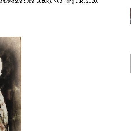
Lankavatara Sutra
, Suzuki), NXB Hồng Đức, 2020.