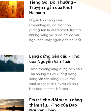
Tiếng Gọi Đời Thường –
Truyện ngắn của Knut
Hamsun
Ở gần khu cảng của
Copenhagen, có một con
đường tên là Vestervold, tuy mới
nhưng vắng vẻ. ở đó chỉ có vài
ngôi nhà, mấy ngọn đèn hơi đốt
...
Lặng đứng bên cầu – Thơ
của Nguyễn Văn Tuấn
Thỉnh thoảng lặng đứng bên cầu
Thả những vu vơ xuống dòng
sông lăn tăn sóng Vu vơ trôi
xuôi ra tận biển Hay vu vơ như
bọt bèo dạt mãi bờ bên ...
Em trả cho đời sự dịu dàng
thẳm sâu…-Thơ của Đào
Nguyên Thảo