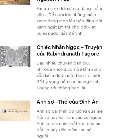
Em trả cho đời sự dịu dàng thẳm
sâu… Để nuôi lớn những mầm
xanh đang mọc lên bên đỉnh trời
xanh ngát Em trả cho đời kiệt
cùng nước mắt Để tinh ...
Chiếc Nhẫn Ngọc – Truyện
của Rabindranath Tagore
Sau nhiều chuyện dan díu,
Khiroda không còn trẻ lắm song
vẫn kiếm được một bạn trai mới
để hy vọng hắn cưu mang mình.
Nhưng rồi chẳng bao lâu ...
Anh sợ –Thơ của Đình Ân
Anh sợ cái nhìn độ lượng của mẹ
Nỗi sợ này vài năm sau sẽ nguôi
Anh sợ cái nhìn khắt khe của em
Nỗi sợ này dăm năm sau sẽ
nguôi ...