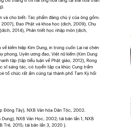
g 06 tháng 6 thi hài ông hỏa táng tại Đài hóa thân
).
tin và cho biết: Tác phẩm đáng chú ý của ông gồm:
h, 2007), Đạo Phật và khoa học (dịch, 2009), Chu
 (dịch, 2014), Phản triết học nhập môn (dịch,
 về kiếm hiệp Kim Dung, in trong cuốn Lai rai chén
ây phong, Uyên ương đao, Việt nữ kiếm (Kim Dung
anh tập (tập tiểu luận về Phật giáo, 2012), Rong
c sĩ sáng tác, có tuyển tập ca khúc Cung trầm
è tổ chức rất ấm cúng tại thành phố Tam Kỳ hồi
pháp Đông Tây), NXB Văn hóa Dân Tộc, 2002.
im Dung), NXB Văn Học, 2002; tái bản lần 1, NXB
Trẻ, 2015; tái bản lần 3, 2020 ).