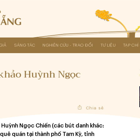
GIẢ
SÁNG TÁC
NGHIÊN CỨU - TRAO ĐỔI
TƯ LIỆU
TẠP CH
Các kỳ Đại hội Liên hiệp Hội
 khảo Huỳnh Ngọc
Chia sẻ
iả Huỳnh Ngọc Chiến (các bút danh khác:
quê quán tại thành phố Tam Kỳ, tỉnh