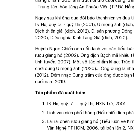
tháng 6 năm 2021 anh trút hơi thở cuối cùng. Sán
- Trung tâm hỏa táng An Phước Viên (TP.Đà Nẵng
Ngay sau khi ông qua đời báo thanhnien.vn đưa 
Lý Hạ, quỷ tài - quỷ thi (2001), U mộng ảnh (dịc
Dịch thiền giải (dịch, 2012), Di sản phương Đông
2020), Diệu nghĩa Kinh Lăng Già (dịch, 2020)…
Huỳnh Ngọc Chiến còn nổi danh với các tiểu luận
rượu giang hồ (2002). Ông dịch Bạch mã khiếu t
tinh tuyển, 2007). Một số tác phẩm khác: Trúc th
chơi cùng U mộng ảnh (2020)... Ông cũng là nhạ
(2012). Đêm nhạc Cung trầm của ông được bạn b
cuối năm 2019.
Tác phẩm đã xuất bản:
Lý Hạ, quỷ tài – quỷ thi, NXB Trẻ, 2001.
Lịch vạn niên phổ thông (Đối chiếu lịch 
Lai rai chén rượu giang hồ (Tiểu luận về K
Văn Nghệ TPHCM, 2006; tái bản lần 2, NXB 