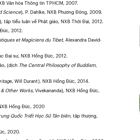
XB Văn hóa Thông tin TPHCM, 2007.
d Science
), P. Dahlke, NXB Phương Đông, 2009.
, tập tiểu luận về Phật giáo, NXB Thời Đại, 2012.
Đức, 2012.
tiques et Magiciens du Tibet
, Alexandra David-
Húc Đại sư, NXB Hồng Đức, 2012.
áo, (dịch
The Central Philosophy of Buddism
,
ritag
e, Will Durant). NXB Hồng Đức, 2014.
 & Other Works
, Vivekananda), NXB Hồng Đức,
, NXB Hồng Đức, 2020
rung Quốc Triết Học Sử Tân biên
, tập thượng,
ức, 2020.