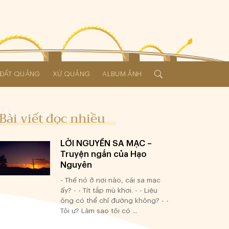
Í ĐẤT QUẢNG
XỨ QUẢNG
ALBUM ẢNH
Bài viết đọc nhiều
LỜI NGUYỀN SA MẠC –
Truyện ngắn của Hạo
Nguyên
- Thế nó ở nơi nào, cái sa mạc
ấy? - - Tít tắp mù khơi. - - Liệu
ông có thể chỉ đường không? - -
Tôi ư? Làm sao tôi có ...