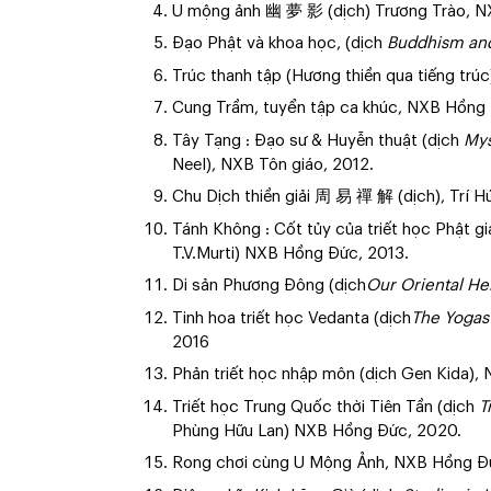
U mộng ảnh 幽 夢 影 (dịch) Trương Trào, N
Đạo Phật và khoa học, (dịch
Buddhism an
Trúc thanh tập (Hương thiền qua tiếng trúc)
Cung Trầm, tuyển tập ca khúc, NXB Hồng 
Tây Tạng : Đạo sư & Huyễn thuật (dịch
Mys
Neel), NXB Tôn giáo, 2012.
Chu Dịch thiền giải 周 易 禪 解 (dịch), Trí 
Tánh Không : Cốt tủy của triết học Phật gi
T.V.Murti) NXB Hồng Đức, 2013.
Di sản Phương Đông (dịch
Our Oriental He
Tinh hoa triết học Vedanta (dịch
The Yogas
2016
Phản triết học nhập môn (dịch Gen Kida)
Triết học Trung Quốc thời Tiên Tần (dịch
T
Phùng Hữu Lan) NXB Hồng Đức, 2020.
Rong chơi cùng U Mộng Ảnh, NXB Hồng Đ