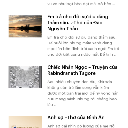
vu vơ như bọt bèo dạt mãi bờ bên ...
Em trả cho đời sự dịu dàng
thẳm sâu…-Thơ của Đào
Nguyên Thảo
Em trả cho đời sự dịu dàng thẳm sâu…
Để nuôi lớn những mầm xanh đang
mọc lên bên đỉnh trời xanh ngát Em trả
cho đời kiệt cùng nước mắt Để tinh ...
Chiếc Nhẫn Ngọc – Truyện của
Rabindranath Tagore
Sau nhiều chuyện dan díu, Khiroda
không còn trẻ lắm song vẫn kiếm
được một bạn trai mới để hy vọng hắn
cưu mang mình. Nhưng rồi chẳng bao
lâu ...
Anh sợ –Thơ của Đình Ân
Anh sợ cái nhìn độ lượng của mẹ Nỗi