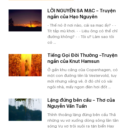
LỜI NGUYỀN SA MẠC – Truyện
ngắn của Hạo Nguyên
- Thế nó ở nơi nào, cái sa mạc ấy? - -
Tít tắp mù khơi. - - Liệu ông có thể chỉ
đường không? - - Tôi ư? Làm sao tôi
có ...
Tiếng Gọi Đời Thường –Truyện
ngắn của Knut Hamsun
Ở gần khu cảng của Copenhagen, có
một con đường tên là Vestervold, tuy
mới nhưng vắng vẻ. ở đó chỉ có vài
ngôi nhà, mấy ngọn đèn hơi đốt ...
Lặng đứng bên cầu – Thơ của
Nguyễn Văn Tuấn
Thỉnh thoảng lặng đứng bên cầu Thả
những vu vơ xuống dòng sông lăn tăn
sóng Vu vơ trôi xuôi ra tận biển Hay