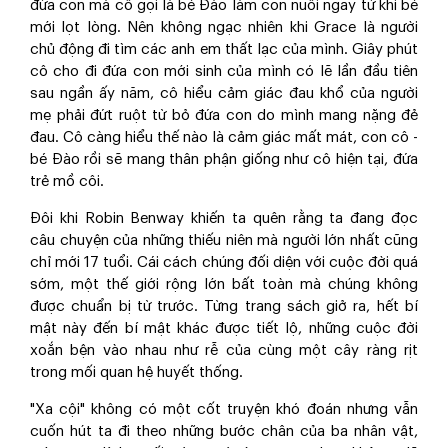
đứa con mà cô gọi là bé Đào làm con nuôi ngay từ khi bé
mới lọt lòng. Nên không ngạc nhiên khi Grace là người
chủ động đi tìm các anh em thất lạc của mình. Giây phút
cô cho đi đứa con mới sinh của mình có lẽ lần đầu tiên
sau ngần ấy năm, cô hiểu cảm giác đau khổ của người
mẹ phải đứt ruột từ bỏ đứa con do mình mang nặng đẻ
đau. Cô càng hiểu thế nào là cảm giác mất mát, con cô -
bé Đào rồi sẽ mang thân phận giống như cô hiện tại, đứa
trẻ mồ côi.
Đôi khi Robin Benway khiến ta quên rằng ta đang đọc
câu chuyện của những thiếu niên mà người lớn nhất cũng
chỉ mới 17 tuổi. Cái cách chúng đối diện với cuộc đời quá
sớm, một thế giới rộng lớn bất toàn mà chúng không
được chuẩn bị từ trước. Từng trang sách giở ra, hết bí
mật này đến bí mật khác được tiết lộ, những cuộc đời
xoắn bện vào nhau như rễ của cùng một cây ràng rịt
trong mối quan hệ huyết thống.
"Xa cội" không có một cốt truyện khó đoán nhưng vẫn
cuốn hút ta đi theo những bước chân của ba nhân vật,