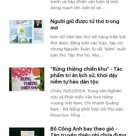
tranh và hậu chiến vẫn luôn là một
dòng mạch lớn, bền bỉ và ...
Người giữ được tứ thơ trong
mơ
Hơn 40 năm làm thơ với hàng trăm bài
thơ được đăng trên các báo, tạp chí
nhưng Nguyễn Xuân Tư rất “kiệm” xuất
bản thơ. Tập thơ Tin, Yêu ...
“Rừng thiêng chiến khu” - Tác
phẩm tri ân lịch sử, khơi dậy
niềm tự hào dân tộc
Chiều 15/02/2024, Trung tâm Nghiên
cứu và Phát triển Văn hoá Hùng
Vương Việt Nam, Chi nhánh Quảng
Nam - Đà Nẵng phối hợp với Thư viện
Khoa học Tổng ...
Bồ Công Anh bay theo gió -
Tập truyện thiếu nhi chứa đựng