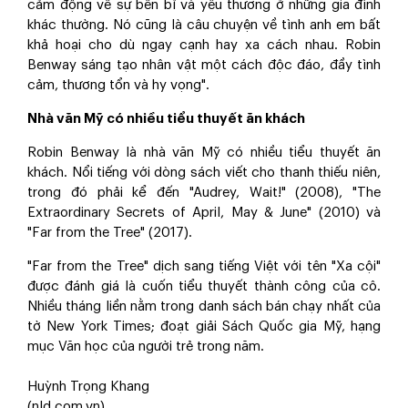
cảm động về sự bền bỉ và yêu thương ở những gia đình
khác thường. Nó cũng là câu chuyện về tình anh em bất
khả hoại cho dù ngay cạnh hay xa cách nhau. Robin
Benway sáng tạo nhân vật một cách độc đáo, đầy tình
cảm, thương tổn và hy vọng".
Nhà văn Mỹ có nhiều tiểu thuyết ăn khách
Robin Benway là nhà văn Mỹ có nhiều tiểu thuyết ăn
khách. Nổi tiếng với dòng sách viết cho thanh thiếu niên,
trong đó phải kể đến "Audrey, Wait!" (2008), "The
Extraordinary Secrets of April, May & June" (2010) và
"Far from the Tree" (2017).
"Far from the Tree" dịch sang tiếng Việt với tên "Xa cội"
được đánh giá là cuốn tiểu thuyết thành công của cô.
Nhiều tháng liền nằm trong danh sách bán chạy nhất của
tờ New York Times; đoạt giải Sách Quốc gia Mỹ, hạng
mục Văn học của người trẻ trong năm.
Huỳnh Trọng Khang
(nld.com.vn)