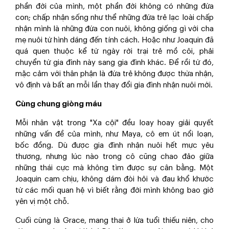
phần đời của mình, một phần đời không có những đứa
con; chấp nhận sống như thể những đứa trẻ lạc loài chấp
nhận mình là những đứa con nuôi, không giống gì với cha
mẹ nuôi từ hình dáng đến tính cách. Hoặc như Joaquin đã
quá quen thuộc kể từ ngày rời trại trẻ mồ côi, phải
chuyển từ gia đình này sang gia đình khác. Để rồi từ đó,
mặc cảm với thân phận là đứa trẻ không được thừa nhận,
vô định và bất an mỗi lần thay đổi gia đình nhận nuôi mới.
Cùng chung giòng máu
Mỗi nhân vật trong "Xa cội" đều loay hoay giải quyết
những vấn đề của mình, như Maya, cô em út nổi loạn,
bốc đồng. Dù được gia đình nhận nuôi hết mực yêu
thương, nhưng lúc nào trong cô cũng chao đảo giữa
những thái cực mà không tìm được sự cân bằng. Một
Joaquin cam chịu, không dám đòi hỏi và đau khổ khước
từ các mối quan hệ vì biết rằng đời mình không bao giờ
yên vị một chỗ.
Cuối cùng là Grace, mang thai ở lứa tuổi thiếu niên, cho