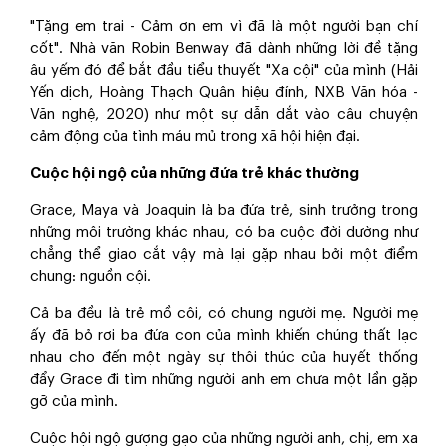
"Tặng em trai - Cảm ơn em vì đã là một người bạn chí
cốt". Nhà văn Robin Benway đã dành những lời đề tặng
âu yếm đó để bắt đầu tiểu thuyết "Xa cội" của mình (Hải
Yến dịch, Hoàng Thạch Quân hiệu đính, NXB Văn hóa -
Văn nghệ, 2020) như một sự dẫn dắt vào câu chuyện
cảm động của tình máu mủ trong xã hội hiện đại.
Cuộc hội ngộ của những đứa trẻ khác thường
Grace, Maya và Joaquin là ba đứa trẻ, sinh trưởng trong
những môi trường khác nhau, có ba cuộc đời dường như
chẳng thể giao cắt vậy mà lại gặp nhau bởi một điểm
chung: nguồn cội.
Cả ba đều là trẻ mồ côi, có chung người mẹ. Người mẹ
ấy đã bỏ rơi ba đứa con của mình khiến chúng thất lạc
nhau cho đến một ngày sự thôi thúc của huyết thống
đẩy Grace đi tìm những người anh em chưa một lần gặp
gỡ của mình.
Cuộc hội ngộ gượng gạo của những người anh, chị, em xa