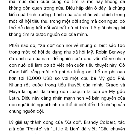
mà mục đích cuối cùng có tìm ra mẹ hay không đã
không còn quan trọng nữa. Điều hấp dẫn ở đây là chứng
kiến quá trình trưởng thành của các nhân vật chính trong
một xã hội tiêu thụ, trong một đời sống mà con người có
thể dễ dàng kết nối với bất cứ ai trên thế giới nhưng lại
không tìm ra được nguồn cội của mình.
Phần nào đó, "Xa cội" còn nói về những dị biệt sắc tộc
trong một xã hội đa dạng như xã hội Mỹ. Robin Benway
đã dành ra nửa năm để nghiên cứu các vấn đề về nhận
con nuôi để làm cơ sở viết nên cuốn tiểu thuyết này. Cô
được biết rằng một cô gái da trắng có thể có phí cao
hơn tới 10.000 USD so với một cậu bé Mỹ gốc Phi.
Nhưng rốt cuộc trong tiểu thuyết của mình, Grace và
Maya là người da trắng còn Joaquin là cậu bé Mỹ gốc
Latin. Điều này càng nhấn mạnh hơn về bản nguyên của
con người dù ngoại hình có thể dị biệt đến thế nhưng vẫn
chung nguồn cội.
Lý giải sự thành công của "Xa cội", Brandy Colbert, tác
giả của "Pointe" và "Little & Lion" đã viết: "Câu chuyện