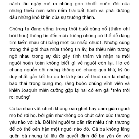
cách lâu ngày mở ra những góc khuất cuộc đời của
những thiếu niên sớm nếm trải bất hạnh và phải đương
đầu những khó khăn của sự trưởng thành.
Chúng ta đang sống trong thời buổi bùng nổ (thậm chí
bội thực) thông tin đến mức tưởng chừng có thể dễ dàng
tìm kiếm nhau chỉ bằng một cú nhấp chuột. Nhưng cũng
trong thế giới thừa mứa thông tin ấy, ba thiếu niên tương
ngộ nhau trong sự đứt gãy tình thâm và nhận ra mỗi
người hoàn toàn không biết gì về người còn lại. Họ có
chung nguồn cội nhưng không có chung quá khứ, ký ức
duy nhất gắn kết họ có lẽ là ký ức về thuở còn là những
bào thai trong bụng mẹ, ràng buộc chúng vĩnh viễn và
khiến Joaquin miễn cưỡng gặp lại hai cô em gái "trên trời
rơi xuống".
Cả ba nhân vật chính không oán ghét hay căm giận người
mẹ bỏ rơi họ, bởi gần như không có chút cảm xúc thương
yêu nào với bà. Đôi khi người ta cần rất nhiều tình thương
để có thể oán hận một người nào đó. Cả ba không lãng
quên bà nhưng từ lâu đã quyết định để bà yên ổn với