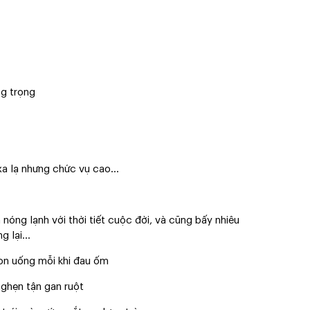
g trọng
 xa lạ nhưng chức vụ cao…
nóng lạnh với thời tiết cuộc đời, và cũng bấy nhiêu
g lại…
on uống mỗi khi đau ốm
nghẹn tận gan ruột