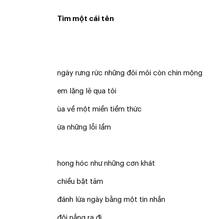
Tìm một cái tên
ngày rưng rức những đôi môi còn chin mộng
em lặng lẽ qua tôi
ùa về một miền tiềm thức
ứa những lỗi lầm
hong hóc như những cơn khát
chiều bặt tăm
đánh lừa ngày bằng một tin nhắn
đội nắng ra đi