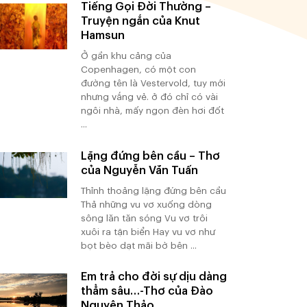
Tiếng Gọi Đời Thường –
Truyện ngắn của Knut
Hamsun
Ở gần khu cảng của
Copenhagen, có một con
đường tên là Vestervold, tuy mới
nhưng vắng vẻ. ở đó chỉ có vài
ngôi nhà, mấy ngọn đèn hơi đốt
...
Lặng đứng bên cầu – Thơ
của Nguyễn Văn Tuấn
Thỉnh thoảng lặng đứng bên cầu
Thả những vu vơ xuống dòng
sông lăn tăn sóng Vu vơ trôi
xuôi ra tận biển Hay vu vơ như
bọt bèo dạt mãi bờ bên ...
Em trả cho đời sự dịu dàng
thẳm sâu…-Thơ của Đào
Nguyên Thảo