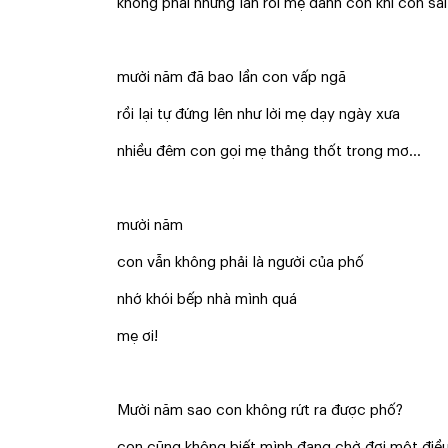
không phải những lằn roi mẹ đánh con khi con sa
mười năm đã bao lần con vấp ngã
rồi lại tự đứng lên như lời mẹ dạy ngày xưa
nhiều đêm con gọi mẹ thảng thốt trong mơ…
mười năm
con vẫn không phải là người của phố
nhớ khói bếp nhà mình quá
mẹ ơi!
Mười năm sao con không rứt ra được phố?
con cũng không biết mình đang chờ đợi một điều