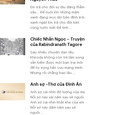
Em trả cho đời sự dịu dàng thẳm
sâu… Để nuôi lớn những mầm
xanh đang mọc lên bên đỉnh trời
xanh ngát Em trả cho đời kiệt
cùng nước mắt Để tinh ...
Chiếc Nhẫn Ngọc – Truyện
của Rabindranath Tagore
Sau nhiều chuyện dan díu,
Khiroda không còn trẻ lắm song
vẫn kiếm được một bạn trai mới
để hy vọng hắn cưu mang mình.
Nhưng rồi chẳng bao lâu ...
Anh sợ –Thơ của Đình Ân
Anh sợ cái nhìn độ lượng của mẹ
Nỗi sợ này vài năm sau sẽ nguôi
Anh sợ cái nhìn khắt khe của em
Nỗi sợ này dăm năm sau sẽ
nguôi ...