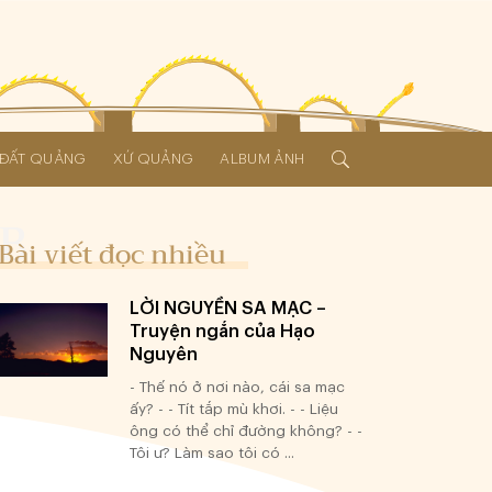
Í ĐẤT QUẢNG
XỨ QUẢNG
ALBUM ẢNH
Bài viết đọc nhiều
LỜI NGUYỀN SA MẠC –
Truyện ngắn của Hạo
Nguyên
- Thế nó ở nơi nào, cái sa mạc
ấy? - - Tít tắp mù khơi. - - Liệu
ông có thể chỉ đường không? - -
Tôi ư? Làm sao tôi có ...