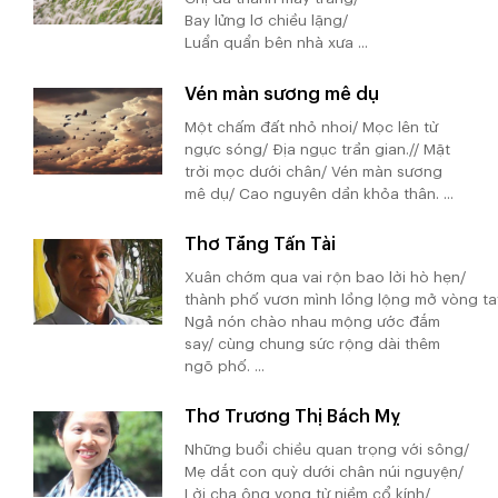
Bay lửng lơ chiều lặng/
Luẩn quẩn bên nhà xưa ...
Vén màn sương mê dụ
Một chấm đất nhỏ nhoi/ Mọc lên từ
ngực sóng/ Địa ngục trần gian.// Mặt
trời mọc dưới chân/ Vén màn sương
mê dụ/ Cao nguyên dần khỏa thân. ...
Thơ Tăng Tấn Tài
Xuân chớm qua vai rộn bao lời hò hẹn/
thành phố vươn mình lồng lộng mở vòng ta
Ngả nón chào nhau mộng ước đắm
say/ cùng chung sức rộng dài thêm
ngõ phố. ...
Thơ Trương Thị Bách Mỵ
Những buổi chiều quan trọng với sông/
Mẹ dắt con quỳ dưới chân núi nguyện/
Lời cha ông vọng từ niềm cổ kính/