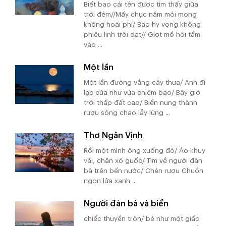
Biết bao cái tên được tìm thấy giữa
trời đêm//Mấy chục năm mỏi mong
không hoài phí/ Bao hy vọng không
phiêu linh trôi dạt// Giọt mồ hôi tẩm
vào ...
Một lần
Một lần đường vắng cây thưa/ Anh đi
lạc cửa như vừa chiêm bao/ Bây giờ
trời thấp đất cao/ Biển nung thành
rượu sóng chao lẫy lừng ...
Thơ Ngân Vịnh
Rồi một mình ông xuống đò/ Áo khuy
vải, chân xỏ guốc/ Tìm về người đàn
bà trên bến nước/ Chén rượu Chuồn
ngọn lửa xanh ...
Người đàn bà và biển
chiếc thuyền tròn/ bé như một giấc