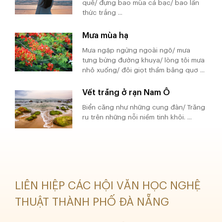
quê/ đựng bao mùa cá bạc/ bao lần
thức trắng ...
Mưa mùa hạ
Mưa ngập ngừng ngoài ngõ/ mưa
tưng bừng đường khuya/ lòng tôi mưa
nhỏ xuống/ đôi giọt thầm bâng quơ ...
Vết trăng ở rạn Nam Ô
Biển căng như những cung đàn/ Trăng
ru trên những nỗi niềm tinh khôi. ...
LIÊN HIỆP CÁC HỘI VĂN HỌC NGHỆ
THUẬT THÀNH PHỐ ĐÀ NẴNG