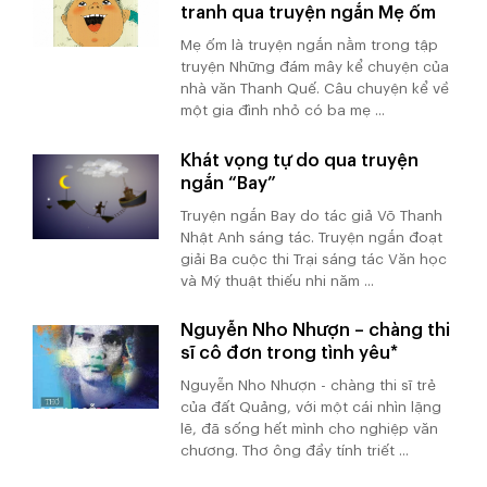
tranh qua truyện ngắn Mẹ ốm
Mẹ ốm là truyện ngắn nằm trong tập
truyện Những đám mây kể chuyện của
nhà văn Thanh Quế. Câu chuyện kể về
một gia đình nhỏ có ba mẹ ...
Khát vọng tự do qua truyện
ngắn “Bay”
Truyện ngắn Bay do tác giả Võ Thanh
Nhật Anh sáng tác. Truyện ngắn đoạt
giải Ba cuộc thi Trại sáng tác Văn học
và Mỹ thuật thiếu nhi năm ...
Nguyễn Nho Nhượn – chàng thi
sĩ cô đơn trong tình yêu*
Nguyễn Nho Nhượn - chàng thi sĩ trẻ
của đất Quảng, với một cái nhìn lặng
lẽ, đã sống hết mình cho nghiệp văn
chương. Thơ ông đầy tính triết ...