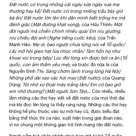
Đất nước có trong những cái ngày xửa ngày xưa mẹ
thường hay kể/ Đất nước có trong miếng trầu bây giờ
bà ăn/ Đất nước lớn lên khi dân mình biết trồng tre mà
đánh giặc
(
Mặt đường khát vọng
); của Hữu Thỉnh:
Một
đời người mà chiến chinh nhiều quá/ Em níu giường,
níu chiếu đợi anh
(
Nghe tiếng cuốc kêu
); của Trần
Mạnh Hảo:
Mẹ ơi, bao người chưa từng nói về Tổ quốc/
Lấy mồ hôi gieo hạt lúa nhọc nhằn/ Tâm hồn họ như
khoai vùi trong bếp/ Lúc đói lòng xin được bới ra ăn
(
Tổ
quốc, con âm thầm yêu mẹ
); và trước đó nữa là của
Nguyễn Đình Thi:
Sáng chớm lạnh trong lòng Hà Nội/
Những phố dài xao xác hơi may
(
Đất nước
); của Quang
Dũng:
Tôi nhớ xứ Đoài mây trắng lắm/ Em có bao giờ
em nhớ thương?
(
Mắt người Sơn Tây
)… Còn nhiều, nhiều
lắm những câu thơ hay viết về đất nước của mọi thời đại
mà khi đọc lên lòng ta thấy rưng rưng. Những câu thơ hay
không hề phụ thuộc vào sự mới hay cũ, được biểu đạt
bằng thể thức thi ca nào, xuất hiện trong giai đoạn nào,
vì nó chung một không gian trữ tình mang tên đất nước.