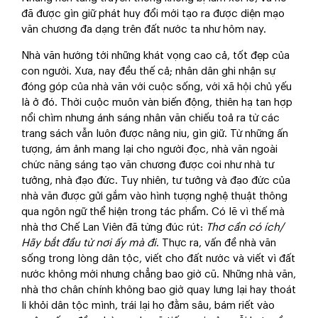
đã được gìn giữ phát huy đổi mới tạo ra được diện mạo
văn chương đa dạng trên đất nước ta như hôm nay.
Nhà văn hướng tới những khát vọng cao cả, tốt đẹp của
con người. Xưa, nay đều thế cả; nhân dân ghi nhận sự
đóng góp của nhà văn với cuộc sống, với xã hội chủ yếu
là ở đó. Thời cuộc muôn vàn biến động, thiên hạ tan hợp
nổi chìm nhưng ánh sáng nhân văn chiếu toả ra từ các
trang sách vẫn luôn được nâng niu, gìn giữ. Từ những ấn
tượng, ám ảnh mang lại cho người đọc, nhà văn ngoài
chức năng sáng tạo văn chương được coi như nhà tư
tưởng, nhà đạo đức. Tuy nhiên, tư tưởng và đạo đức của
nhà văn được gửi gắm vào hình tượng nghệ thuật thông
qua ngôn ngữ thể hiện trong tác phẩm. Có lẽ vì thế mà
nhà thơ Chế Lan Viên đã từng đúc rút:
Thơ cần có ích/
Hãy bắt đầu từ nơi ấy mà đi
. Thực ra, vấn đề nhà văn
sống trong lòng dân tộc, viết cho đất nước và viết vì đất
nước không mới nhưng chẳng bao giờ cũ. Những nhà văn,
nhà thơ chân chính không bao giờ quay lưng lại hay thoát
li khỏi dân tộc mình, trái lại họ đằm sâu, bám riết vào