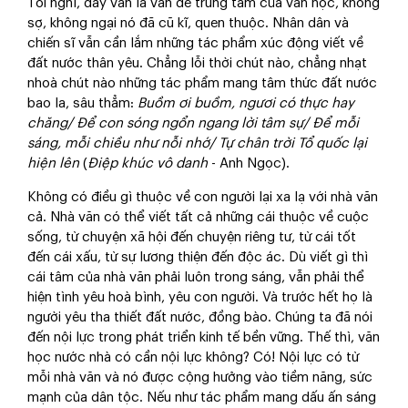
Tôi nghĩ, đây vẫn là vấn đề trung tâm của văn học, không
sợ, không ngại nó đã cũ kĩ, quen thuộc. Nhân dân và
chiến sĩ vẫn cần lắm những tác phẩm xúc động viết về
đất nước thân yêu. Chẳng lỗi thời chút nào, chẳng nhạt
nhoà chút nào những tác phẩm mang tâm thức đất nước
bao la, sâu thẳm:
Buồm ơi buồm, ngươi có thực hay
chăng/ Để con sóng ngổn ngang lời tâm sự/ Để mỗi
sáng, mỗi chiều như nỗi nhớ/ Tự chân trời Tổ quốc lại
hiện lên
(
Điệp khúc vô danh
- Anh Ngọc).
Không có điều gì thuộc về con người lại xa lạ với nhà văn
cả. Nhà văn có thể viết tất cả những cái thuộc về cuộc
sống, từ chuyện xã hội đến chuyện riêng tư, từ cái tốt
đến cái xấu, từ sự lương thiện đến độc ác. Dù viết gì thì
cái tâm của nhà văn phải luôn trong sáng, vẫn phải thể
hiện tình yêu hoà bình, yêu con người. Và trước hết họ là
người yêu tha thiết đất nước, đồng bào. Chúng ta đã nói
đến nội lực trong phát triển kinh tế bền vững. Thế thì, văn
học nước nhà có cần nội lực không? Có! Nội lực có từ
mỗi nhà văn và nó được cộng hưởng vào tiềm năng, sức
mạnh của dân tộc. Nếu như tác phẩm mang dấu ấn sáng