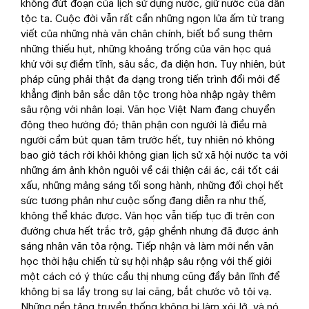
không đứt đoạn của lịch sử dựng nước, giữ nước của dân
tộc ta. Cuộc đời vẫn rất cần những ngọn lửa ấm từ trang
viết của những nhà văn chân chính, biết bổ sung thêm
những thiếu hụt, những khoảng trống của văn học quá
khứ với sự điềm tĩnh, sâu sắc, đa diện hơn. Tuy nhiên, bút
pháp cũng phải thật đa dạng trong tiến trình đổi mới để
khẳng định bản sắc dân tộc trong hòa nhập ngày thêm
sâu rộng với nhân loại. Văn học Việt Nam đang chuyển
động theo hướng đó; thân phận con người là điều mà
người cầm bút quan tâm trước hết, tuy nhiên nó không
bao giờ tách rời khỏi không gian lịch sử xã hội nước ta với
những ám ảnh khôn nguôi về cái thiện cái ác, cái tốt cái
xấu, những mảng sáng tối song hành, những đối chọi hết
sức tương phản như cuộc sống đang diễn ra như thế,
không thể khác được. Văn học vẫn tiếp tục đi trên con
đường chưa hết trắc trở, gập ghềnh nhưng đã được ánh
sáng nhân văn tỏa rộng. Tiếp nhận và làm mới nền văn
học thời hậu chiến từ sự hội nhập sâu rộng với thế giới
một cách có ý thức cầu thị nhưng cũng đầy bản lĩnh để
không bị sa lầy trong sự lai căng, bắt chước vô tội vạ.
Những nền tảng truyền thống không bị làm xói lở, và nó