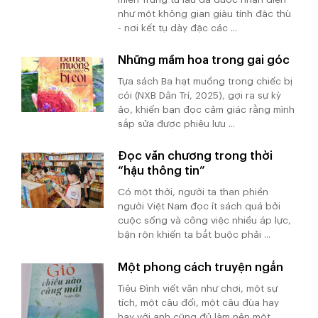
như một không gian giàu tính đặc thù
- nơi kết tụ dày đặc các ...
Những mầm hoa trong gai góc
Tựa sách Ba hạt muồng trong chiếc bị
cói (NXB Dân Trí, 2025), gợi ra sự kỳ
ảo, khiến bạn đọc cảm giác rằng mình
sắp sửa được phiêu lưu ...
Đọc văn chương trong thời
“hậu thông tin”
Có một thời, người ta than phiền
người Việt Nam đọc ít sách quá bởi
cuộc sống và công việc nhiều áp lực,
bận rộn khiến ta bắt buộc phải ...
Một phong cách truyện ngắn
Tiêu Đình viết văn như chơi, một sự
tích, một câu đối, một câu đùa hay
hay với anh cũng đủ làm nên một