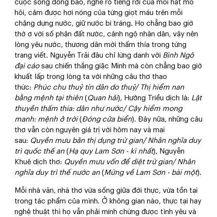
cuộc sống đồng bào, nghe rõ tiếng rơi của mỗi hạt mồ
hôi, cảm được hơi nóng của từng giọt máu trên mỗi
chặng dựng nước, giữ nước bi tráng. Họ chẳng bao giờ
thờ ơ với số phận đất nước, cảnh ngộ nhân dân, vậy nên
lòng yêu nước, thương dân mới thấm thía trong từng
trang viết. Nguyễn Trãi đâu chỉ lừng danh với
Bình Ngô
đại cáo
sau chiến thắng giặc Minh mà còn chẳng bao giờ
khuất lấp trong lòng ta với những câu thơ thao
thức:
Phúc chu thuỷ tín dân do thuỷ/ Thị hiểm nan
bằng mệnh tại thiên
(
Quan hải
), Hưởng Triều dịch là:
Lật
thuyền thấm thía: dân như nước/ Cậy hiểm mong
manh: mệnh ở trời
(
Đóng cửa biển
). Đây nữa, những câu
thơ vẫn còn nguyên giá trị với hôm nay và mai
sau:
Quyền mưu bản thị dụng trừ gian/ Nhân nghĩa duy
trì quốc thế an
(
Hạ quy Lam Sơn - kì nhất
), Nguyễn
Khuê dịch thơ:
Quyền mưu vốn để diệt trừ gian/ Nhân
nghĩa duy trì thế nước an
(
Mừng về Lam Sơn - bài một
).
Mỗi nhà văn, nhà thơ vừa sống giữa đời thực, vừa tồn tại
trong tác phẩm của mình. Ở không gian nào, thực tại hay
nghệ thuật thì họ vẫn phải minh chứng được tình yêu và