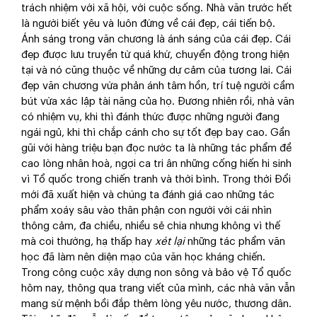
trách nhiệm với xã hội, với cuộc sống. Nhà văn trước hết
là người biết yêu và luôn đứng về cái đẹp, cái tiến bộ.
Ánh sáng trong văn chương là ánh sáng của cái đẹp. Cái
đẹp được lưu truyền từ quá khứ, chuyển động trong hiện
tại và nó cũng thuộc về những dự cảm của tương lai. Cái
đẹp văn chương vừa phản ánh tâm hồn, trí tuệ người cầm
bút vừa xác lập tài năng của họ. Đương nhiên rồi, nhà văn
có nhiệm vụ, khi thì đánh thức được những người đang
ngái ngủ, khi thì chắp cánh cho sự tốt đẹp bay cao. Gần
gũi với hàng triệu bạn đọc nước ta là những tác phẩm đề
cao lòng nhân hoà, ngợi ca tri ân những cống hiến hi sinh
vì Tổ quốc trong chiến tranh và thời bình. Trong thời Đổi
mới đã xuất hiện và chúng ta đánh giá cao những tác
phẩm xoáy sâu vào thân phận con người với cái nhìn
thông cảm, đa chiều, nhiều sẻ chia nhưng không vì thế
mà coi thường, hạ thấp hay
xét lại
những tác phẩm văn
học đã làm nên diện mạo của văn học kháng chiến.
Trong công cuộc xây dựng non sông và bảo vệ Tổ quốc
hôm nay, thông qua trang viết của mình, các nhà văn vẫn
mang sứ mệnh bồi đắp thêm lòng yêu nước, thương dân.