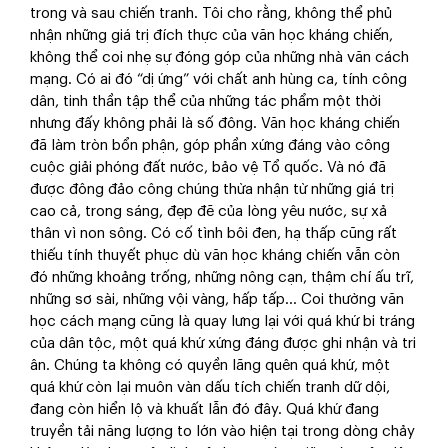
trong và sau chiến tranh. Tôi cho rằng, không thể phủ
nhận những giá trị đích thực của văn học kháng chiến,
không thể coi nhẹ sự đóng góp của những nhà văn cách
mạng. Có ai đó “dị ứng” với chất anh hùng ca, tính công
dân, tinh thần tập thể của những tác phẩm một thời
nhưng đấy không phải là số đông. Văn học kháng chiến
đã làm tròn bổn phận, góp phần xứng đáng vào công
cuộc giải phóng đất nước, bảo vệ Tổ quốc. Và nó đã
được đông đảo công chúng thừa nhận từ những giá trị
cao cả, trong sáng, đẹp đẽ của lòng yêu nước, sự xả
thân vì non sông. Có cố tình bôi đen, hạ thấp cũng rất
thiếu tính thuyết phục dù văn học kháng chiến vẫn còn
đó những khoảng trống, những nông cạn, thậm chí ấu trĩ,
những sơ sài, những vội vàng, hấp tấp... Coi thường văn
học cách mạng cũng là quay lưng lại với quá khứ bi tráng
của dân tộc, một quá khứ xứng đáng được ghi nhận và tri
ân. Chúng ta không có quyền lãng quên quá khứ, một
quá khứ còn lại muôn vàn dấu tích chiến tranh dữ dội,
đang còn hiển lộ và khuất lẫn đó đây. Quá khứ đang
truyền tải năng lượng to lớn vào hiện tại trong dòng chảy