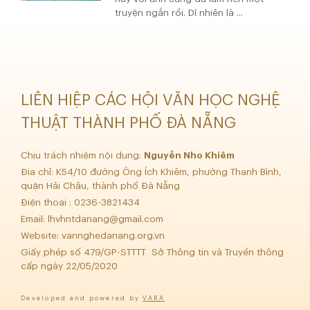
truyện ngắn rồi. Dĩ nhiên là ...
LIÊN HIỆP CÁC HỘI VĂN HỌC NGHỆ
THUẬT THÀNH PHỐ ĐÀ NẴNG
Chịu trách nhiệm nội dung:
Nguyễn Nho Khiêm
Địa chỉ: K54/10 đường Ông Ích Khiêm, phường Thanh Bình,
quận Hải Châu, thành phố Đà Nẵng
Điện thoại : 0236-3821434
Email:
lhvhntdanang@gmail.com
Website: vannghedanang.org.vn
Giấy phép số 479/GP-STTTT Sở Thông tin và Truyền thông
cấp ngày 22/05/2020
Developed and powered by
VARA