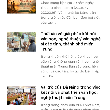
Chào mừng kỷ niệm 79 năm Ngày
Thương binh - Liệt sĩ (27.7.1947 –
27.7.2026), Văn nghệ Đà Nẵng trân
trọng giới thiệu đến bạn đọc bài viết
của tác ...
Thử bàn về giải pháp kết nối
văn học, nghệ thuật/ văn nghệ
sĩ các tỉnh, thành phố miền
Trung
Trong khuôn khổ hội thảo khoa học
cấp vùng Không gian văn học, nghệ
thuật miền Trung: Bản sắc vùng, liên
vùng và các tầng ký ức do Liên hiệp
các Hội ...
Vai trò của Đà Nẵng trong việc
kết nối và phát triển văn học,
nghệ thuật miền Trung
Trong dòng chảy của VHNT Việt Nam,
miền Trung từ lâu đã được nhận diện