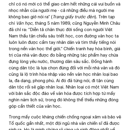
chỉ có nó mới có thể giao cảm hết những cái vui buồn và
nhọc nhằn của người mẹ - cả những điều mà người mẹ
không bao giờ nói ra” (
Trang giấy trước đèn
). Trên tạp
chí
Văn học
, tháng 5 năm 1989, cũng Nguyễn Minh Châu
đã chỉ ra: “Diễn tả chân thực đời sống con người Việt
Nam thấu tận chiều sâu triết học, con đường văn học ta
luôn luôn được cầm tay nhân dân và tìm thấy tiếng nói
trong nền văn học thế giới.” Chiến tranh hay hòa bình, giá
trị của nhà văn được đo bằng những tác phẩm hay chứa
đựng lòng yêu nước, thương dân sâu sắc. Đồng hành
cùng dân tộc là lựa chọn đúng đối với mỗi nhà văn và đó
cũng là lộ trình hòa nhập vào nền văn học nhân loại bao
la, đa dạng, phong phú. Ai đó đã từng nói, đi tận cùng
dân tộc rồi sẽ gặp nhân loại. Nhân loại có một Việt Nam
với bản sắc độc đáo về văn hóa được tích hợp từ mấy
nghìn năm lịch sử, trong đó không thể thiếu những đóng
góp cần thiết của văn học.
Trong mấy cuộc kháng chiến chống ngoại xâm và bảo vệ
Tổ quốc gần nhất, một đội ngũ nhà văn chiến sĩ đã được
sinh ra. Họ là minh chứng rõ ràng và sinh động nhất về