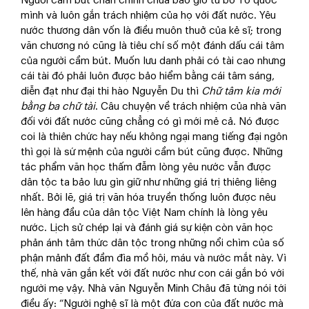
Người cầm bút chân chính chưa bao giờ từ bỏ Tổ quốc
mình và luôn gắn trách nhiệm của họ với đất nước. Yêu
nước thương dân vốn là điều muôn thuở của kẻ sĩ; trong
văn chương nó cũng là tiêu chí số một đánh dấu cái tâm
của người cầm bút. Muốn lưu danh phải có tài cao nhưng
cái tài đó phải luôn được bảo hiểm bằng cái tâm sáng,
diễn đạt như đại thi hào Nguyễn Du thì
Chữ tâm kia mới
bằng ba chữ tài
. Câu chuyện về trách nhiệm của nhà văn
đối với đất nước cũng chẳng có gì mới mẻ cả. Nó được
coi là thiên chức hay nếu không ngại mang tiếng đại ngôn
thì gọi là sứ mệnh của người cầm bút cũng được. Những
tác phẩm văn học thấm đẫm lòng yêu nước vẫn được
dân tộc ta bảo lưu gìn giữ như những giá trị thiêng liêng
nhất. Bởi lẽ, giá trị văn hóa truyền thống luôn được nêu
lên hàng đầu của dân tộc Việt Nam chính là lòng yêu
nước. Lịch sử chép lại và đánh giá sự kiện còn văn học
phản ánh tâm thức dân tộc trong những nổi chìm của số
phận mảnh đất đầm đìa mồ hôi, máu và nước mắt này. Vì
thế, nhà văn gắn kết với đất nước như con cái gắn bó với
người mẹ vậy. Nhà văn Nguyễn Minh Châu đã từng nói tới
điều ấy: “Người nghệ sĩ là một đứa con của đất nước mà