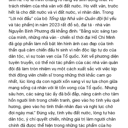
trách nhiệm của nhà văn với đất nước. Họ viết văn, trước
hết là cho đất nước và vì đất nước, vì nhân dân. Trong
“Lời nói đầu” của bộ
Tổng tập Nhà văn Quân đội
(kỉ yếu
và tác phẩm) in năm 2023 rất đồ sộ, đại tá - nhà văn
Nguyễn Bình Phương đã khẳng định: “Bằng sức sáng tạo
của mình, những nhà văn - chiến sĩ thời đại Hồ Chí Minh
đã góp phần làm nổi bật lên hình ảnh cao đẹp của tinh
thần quả cảm chiến đấu hi sinh vì nền độc lập tự do của
dân tộc, vì sự toàn vẹn của Tổ quốc. Xét về phương diện
tuyên truyền, có thể nói tác phẩm của các nhà văn quân
đội đã làm tròn nhiệm vụ một cách xuất sắc với việc kịp
thời động viên chiến sĩ trong những thời khắc cam go
nhất, lúc lòng dạ con người xốn xang vì sự lựa chọn giữa
mạng sống cá nhân với lẽ tồn vong của Tổ quốc. Nhưng
sâu hơn, các sáng tác ấy đã bồi đắp, nâng cánh cho tâm
hồn người lính trong chiến tranh, gieo vào họ tình yêu quê
hương, gieo vào họ tinh thần nhân đạo và nghị lực chờ
đợi ngày mai.” Đúng vậy, tình yêu đất nước, lòng tự hào
dân tộc, ý chí quyết chiến, những giá trị làm người chân
chính đã được thể hiện trong những tác phẩm của họ