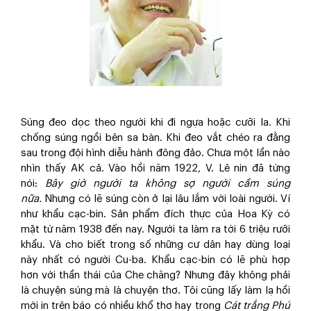
Súng đeo dọc theo người khi đi ngựa hoặc cưỡi la. Khi
chống súng ngồi bên sa bàn. Khi đeo vắt chéo ra đằng
sau trong đội hình diễu hành đông đảo. Chưa một lần nào
nhìn thấy AK cả. Vào hồi năm 1922, V. Lê nin đã từng
nói:
Bây giờ người ta không sợ người cầm súng
nữa.
Nhưng có lẽ súng còn ở lại lâu lắm với loài người. Ví
như khẩu cạc-bin. Sản phẩm đích thực của Hoa Kỳ có
mặt từ năm 1938 đến nay. Người ta làm ra tới 6 triệu rưỡi
khẩu. Và cho biết trong số những cư dân hay dùng loại
này nhất có người Cu-ba. Khẩu cạc-bin có lẽ phù hợp
hơn với thần thái của Che chăng? Nhưng đây không phải
là chuyện súng mà là chuyện thơ. Tôi cũng lấy làm lạ hồi
mới in trên báo có nhiều khổ thơ hay trong
Cát trắng Phú