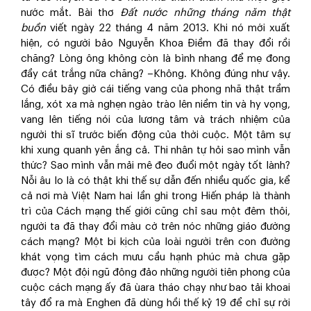
nước mắt. Bài thơ
Đất nước những tháng năm thật
buồn
viết ngày 22 tháng 4 năm 2013. Khi nó mới xuất
hiện, có người bảo Nguyễn Khoa Điềm đã thay đổi rồi
chăng? Lòng ông không còn là bình nhang để mẹ đong
đầy cát trắng nữa chăng? –Không. Không đúng như vậy.
Có điều bây giờ cái tiếng vang của phong nhã thật trầm
lắng, xót xa mà nghẹn ngào trào lên niềm tin và hy vọng,
vang lên tiếng nói của lương tâm và trách nhiệm của
người thi sĩ trước biến động của thời cuộc. Một tâm sự
khi xung quanh yên ắng cả. Thi nhân tự hỏi sao mình vẫn
thức? Sao mình vẫn mải mê đeo đuổi một ngày tốt lành?
Nỗi âu lo là có thật khi thế sự dẫn đến nhiều quốc gia, kể
cả nơi mà Việt Nam hai lần ghi trong Hiến pháp là thành
trì của Cách mạng thế giới cũng chỉ sau một đêm thôi,
người ta đã thay đổi màu cờ trên nóc những giáo đường
cách mạng? Một bi kịch của loài người trên con đường
khát vọng tìm cách mưu cầu hạnh phúc mà chưa gặp
được? Một đội ngũ đông đảo những người tiên phong của
cuộc cách mạng ấy đã ùara tháo chạy như bao tải khoai
tây đổ ra mà Enghen đã dùng hồi thế kỷ 19 để chỉ sự rời