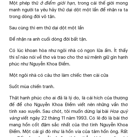
Một phép thử
ở điểm giới hạn
, trong cái thế giới mong
manh người ta yêu hãy thử dại dột một lần để nhận ra ta
trong dòng đời vô tận.
Sau cùng thì em thử dại dột một lần
Để nhận ra anh cuối dòng đời bất tận.
Có lúc khoan hòa như ngôi nhà có ngọn lửa ấm. Ít thấy
thi sĩ nào nói về thơ và trao cho thơ sứ mệnh giữ gìn hạnh
phúc như Nguyễn Khoa Điềm.
Một ngôi nhà có câu thơ làm chiếc then cài cửa
Suốt mùa chiến tranh.
Thật hạnh phúc cho ai đã là lý do, là cái hích của thượng
đế để cho Nguyễn Khoa Điềm viết nên những vần thơ
tình xao xuyến. Sau chót, tôi muốn dừng lại bài
Hoa quỳ
vàng
viết ngày 22 tháng 11 năm 1993. Có lẽ đó là bài thơ
mang hồn cốt đậm sắc nhất của thơ tình Nguyễn Khoa
Điềm. Một cái gì đó như là hồn vía của tâm hồn ông. Rất