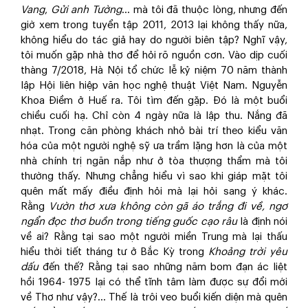
Vang
,
Gửi anh Tường
… mà tôi đã thuộc lòng, nhưng đến
giờ xem trong tuyển tập 2011, 2013 lại không thấy nữa,
không hiểu do tác giả hay do người biên tập? Nghĩ vậy,
tôi muốn gặp nhà thơ để hỏi rõ nguồn cơn. Vào dịp cuối
thàng 7/2018, Hà Nội tổ chức lễ kỷ niệm 70 năm thành
lập Hội liên hiệp văn học nghệ thuật Việt Nam. Nguyễn
Khoa Điềm ở Huế ra. Tôi tìm đến gặp. Đó là một buổi
chiều cuối hạ. Chỉ còn 4 ngày nữa là lập thu. Nắng đã
nhạt. Trong căn phòng khách nhỏ bài trí theo kiểu văn
hóa của một người nghệ sỹ ưa trầm lặng hơn là của một
nhà chính trị ngăn nắp như ở tòa thượng thẩm mà tôi
thường thấy. Nhưng chẳng hiểu vì sao khi giáp mặt tôi
quên mất mấy điều định hỏi mà lại hỏi sang ý khác.
Rằng
Vườn thơ xưa không còn gã áo trắng đi về, ngơ
ngẩn đọc thơ buồn trong tiếng guốc cạo râu
là định nói
về ai? Rằng tại sao một người miền Trung mà lại thấu
hiểu thời tiết tháng tư ở Bắc Kỳ trong
Khoảng trời yêu
dấu
đến thế? Rằng tại sao những năm bom đạn ác liệt
hồi 1964- 1975 lại có thể tĩnh tâm làm được sự đổi mới
về Thơ như vậy?... Thế là trôi veo buổi kiến diện mà quên