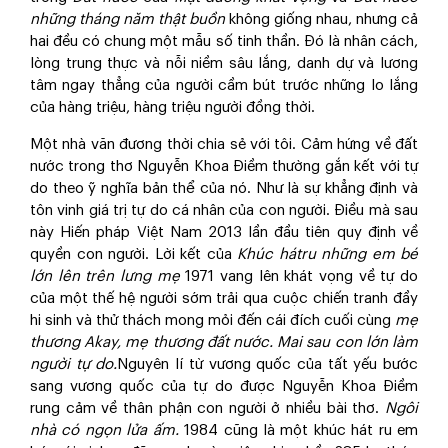
những tháng năm thật buồn
không giống nhau, nhưng cả
hai đều có chung một mẫu số tinh thần. Đó là nhân cách,
lòng trung thực và nỗi niềm sâu lắng, danh dự và lương
tâm ngay thẳng của người cầm bút trước những lo lắng
của hàng triệu, hàng triệu người đồng thời.
Một nhà văn đương thời chia sẻ với tôi. Cảm hứng về đất
nước trong thơ Nguyễn Khoa Điềm thường gắn kết với tự
do theo ỹ nghĩa bản thể của nó. Như là sự khẳng định và
tôn vinh giá trị tự do cá nhân của con người. Điều mà sau
này Hiến pháp Việt Nam 2013 lần đầu tiên quy định về
quyền con người. Lời kết của
Khúc hátru những em bé
lớn lên trên lưng mẹ
1971 vang lên khát vọng về tự do
của một thế hệ người sớm trải qua cuộc chiến tranh đầy
hi sinh và thử thách mong mỏi đến cái đích cuối cùng
mẹ
thương Akay, mẹ thương đất nước. Mai sau con lớn làm
người tự do.
Nguyên lí từ vương quốc của tất yếu bước
sang vương quốc của tự do được Nguyễn Khoa Điềm
rung cảm về thân phận con người ở nhiều bài thơ.
Ngôi
nhà có ngọn lửa ấm.
1984 cũng là một khúc hát ru em