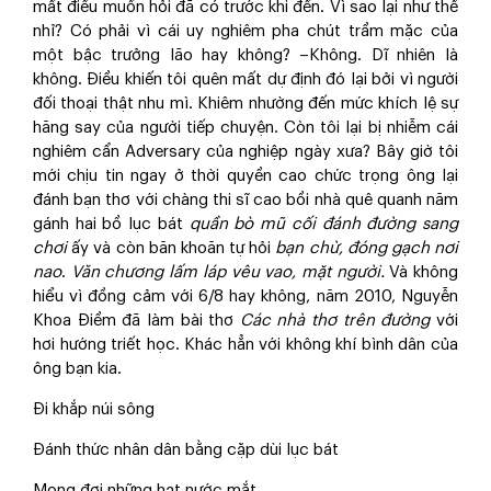
mất điều muốn hỏi đã có trước khi đến. Vì sao lại như thế
nhỉ? Có phải vì cái uy nghiêm pha chút trầm mặc của
một bậc trưởng lão hay không? –Không. Dĩ nhiên là
không. Điều khiến tôi quên mất dự định đó lại bởi vì người
đối thoại thật nhu mì. Khiêm nhường đến mức khích lệ sự
hăng say của người tiếp chuyện. Còn tôi lại bị nhiễm cái
nghiêm cẩn Adversary của nghiệp ngày xưa? Bây giờ tôi
mới chịu tin ngay ở thời quyền cao chức trọng ông lại
đánh bạn thơ với chàng thi sĩ cao bồi nhà quê quanh năm
gánh hai bồ lục bát
quần bò mũ cối đánh đường sang
chơi
ấy và còn băn khoăn tự hỏi
bạn chừ, đóng gạch nơi
nao
.
Văn chương lấm láp vêu vao, mặt người.
Và không
hiểu vì đồng cảm với 6/8 hay không, năm 2010, Nguyễn
Khoa Điềm đã làm bài thơ
Các nhà thơ trên đường
với
hơi hướng triết học. Khác hẳn với không khí bình dân của
ông bạn kia.
Đi khắp núi sông
Đánh thức nhân dân bằng cặp dùi lục bát
Mong đợi những hạt nước mắt