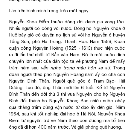
Lăn trên bình minh trong trẻo một ngày.
Nguyễn Khoa Điềm thuộc dòng dõi danh gia vọng tộc.
Nhiều người có công với nước. Dòng họ Nguyễn Khoa ở
Huế bây giờ có duyên nợ lịch sử với họ Nguyễn ở huyện
Tống Sơn, phủ Hà Trung, Thanh Hóa. Năm 1558, Đoan
quận công Nguyễn Hoàng (1525 - 1613) thực hiện cuộc
ra đi lần thứ nhất từ Bắc vào Nam. Đó là một cuộc dịch
chuyển lớn nhất của dân tộc ta về phương Nam để mấy
trăm năm sau
vẫn nghe trong máu hồn xa xứ
. Trong
đoàn người theo phò Nguyễn Hoàng năm ấy có cha con
Nguyễn Đình Thân. Người quê gốc ở Trạm Bạc- Hải
Dương. Lúc đó, ông Thân mới lên 6 tuổi. Kể từ Nguyễn
Đình Thân đến đời thứ 3 thì vua Nguyễn cho họ Nguyễn
Đình đổi thành họ Nguyễn Khoa; Bao nhiêu nước chảy
qua thăng trầm cùng vận nước từ dạo ấy đến giờ. Năm
1964, sau khi tốt nghiệp đại học ở Hà Nội, Nguyễn Khoa
Điềm tự nguyện trở về Nam theo con đường mà tổ tiên
ông đã đi hơn 400 năm trước. Về giải phóng quê hương.