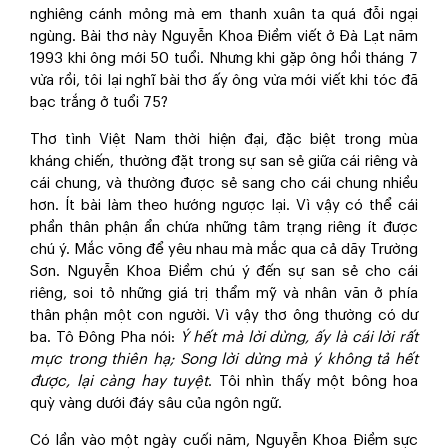
nghiêng cánh mỏng mà em thanh xuân ta quá đỗi ngại
ngùng. Bài thơ này Nguyễn Khoa Điềm viết ở Đà Lạt năm
1993 khi ông mới 50 tuổi. Nhưng khi gặp ông hồi tháng 7
vừa rồi, tôi lại nghĩ bài thơ ấy ông vừa mới viết khi tóc đã
bạc trắng ở tuổi 75?
Thơ tình Việt Nam thời hiện đại, đặc biệt trong mùa
kháng chiến, thường đặt trong sự san sẻ giữa cái riêng và
cái chung, và thường được sẻ sang cho cái chung nhiều
hơn. Ít bài làm theo hướng ngược lại. Vì vậy có thể cái
phần thân phận ẩn chứa những tâm trạng riêng ít được
chú ý. Mắc võng để yêu nhau mà mắc qua cả dãy Trường
Sơn. Nguyễn Khoa Điềm chú ý đến sự san sẻ cho cái
riêng, soi tỏ những giá trị thẩm mỹ và nhân văn ở phía
thân phận một con người. Vì vậy thơ ông thường có dư
ba. Tô Đông Pha nói:
Ý hết mà lời dừng, ấy là cái lời rất
mực trong thiên hạ; Song lời dừng mà ý không tả hết
được, lại càng hay tuyệt
. Tôi nhìn thấy một bông hoa
quỳ vàng dưới đáy sâu của ngôn ngữ.
Có lần vào một ngày cuối năm, Nguyễn Khoa Điềm sực