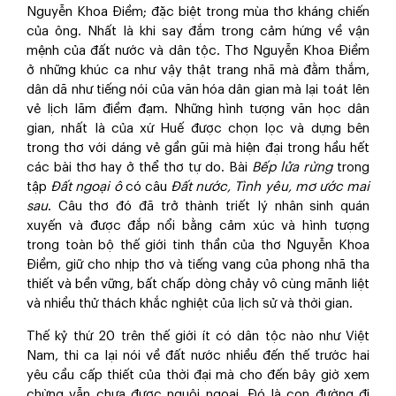
Nguyễn Khoa Điềm; đặc biệt trong mùa thơ kháng chiến
của ông. Nhất là khi say đắm trong cảm hứng về vận
mệnh của đất nước và dân tộc. Thơ Nguyễn Khoa Điềm
ở những khúc ca như vậy thật trang nhã mà đằm thắm,
dân dã như tiếng nói của văn hóa dân gian mà lại toát lên
vẻ lịch lãm điềm đạm. Những hình tượng văn học dân
gian, nhất là của xứ Huế được chọn lọc và dựng bên
trong thơ với dáng vẻ gần gũi mà hiện đại trong hầu hết
các bài thơ hay ở thể thơ tự do. Bài
Bếp lửa rừng
trong
tập
Đất ngoại ô
có câu
Đất nước, Tình yêu, mơ ước mai
sau
. Câu thơ đó đã trở thành triết lý nhân sinh quán
xuyến và được đắp nổi bằng cảm xúc và hình tượng
trong toàn bộ thế giới tinh thần của thơ Nguyễn Khoa
Điềm, giữ cho nhịp thơ và tiếng vang của phong nhã tha
thiết và bền vững, bất chấp dòng chảy vô cùng mãnh liệt
và nhiều thử thách khắc nghiệt của lịch sử và thời gian.
Thế kỷ thứ 20 trên thế giới ít có dân tộc nào như Việt
Nam, thi ca lại nói về đất nước nhiều đến thế trước hai
yêu cầu cấp thiết của thời đại mà cho đến bây giờ xem
chừng vẫn chưa được nguôi ngoai. Đó là con đường đi