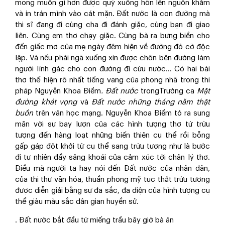
mong muốn gì hơn được quỳ xuống hôn lên nguồn khẳm
và in trán mình vào cát mặn. Đất nước là con đường mà
thi sĩ đang đi cùng cha đi đánh giặc, cùng bạn đi giao
liên. Cùng em thơ chạy giặc. Cùng bà ra bưng biền cho
đến giấc mơ của mẹ ngày đêm hiện về đường đỏ cờ độc
lập. Và nếu phải ngã xuống xin được chôn bên đường làm
người lính gác cho con đường đi cứu nước… Có hai bài
thơ thể hiện rõ nhất tiếng vang của phong nhã trong thi
pháp Nguyễn Khoa Điềm
. Đất nước
trongTrường ca
Mặt
đường khát vọng
và
Đất nước những tháng năm thật
buồn
trên văn học mạng. Nguyễn Khoa Điềm tỏ ra sung
mãn với sự bay lượn của các hình tượng thơ từ trừu
tượng đến hàng loạt những biến thiên cụ thể rồi bỗng
gấp gáp đột khởi từ cụ thể sang trừu tượng như là bước
đi tự nhiên đầy sảng khoái của cảm xúc tới chân lý thơ.
Điều mà người ta hay nói đến Đất nước của nhân dân,
của thi thư văn hóa, thuần phong mỹ tục thật trừu tượng
được diễn giải bằng sự đa sắc, đa diện của hình tượng cụ
thể giàu màu sắc dân gian huyền sử.
. Đất nước bắt đầu từ miếng trầu bây giờ bà ăn