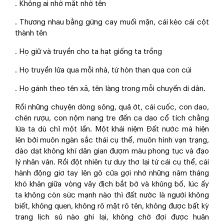
. Không ai nhớ mặt nhớ tên
. Thương nhau bằng gừng cay muối mặn, cái kèo cái cột
thành tên
. Họ giữ và truyền cho ta hạt giống ta trồng
. Họ truyền lửa qua mỗi nhà, từ hòn than qua con cúi
. Họ gánh theo tên xã, tên làng trong mỗi chuyến di dân.
Rồi những chuyện dòng sông, quả ớt, cái cuốc, con dao,
chén rượu, con nộm nang tre đến ca dao cổ tích chằng
lừa ta dù chỉ một lần. Một khái niệm Đất nước mà hiện
lên bởi muôn ngàn sắc thái cụ thể, muôn hình vạn trạng,
dào dạt không khí dân gian đượm màu phong tục và đạo
lý nhân văn. Rồi đột nhiên tư duy thơ lại từ cái cụ thể, cái
hành động giơ tay lên gõ cửa gợi nhớ những năm tháng
khó khăn giữa vòng vây địch bắt bớ và khủng bố, lúc ấy
ta không còn sức mạnh nào thì đất nước là người không
biết, không quen, không rõ mặt rõ tên, không được bất kỳ
trang lịch sủ nào ghi lại, không chờ đợi được huân