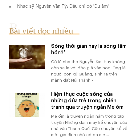
Nhạc sỹ Nguyễn Văn Tý: Đâu chỉ có 'Dư âm'
Bài viết đọc nhiều
Sóng thời gian hay là sóng tâm
hồn?*
Có lẽ nhà thơ Nguyễn Kim Huy không
còn xa lạ với độc giả văn học. Ông là
người con xứ Quảng, sinh ra trên
mảnh đất Núi Thành - ...
Hiện thực cuộc sống của
những đứa trẻ trong chiến
tranh qua truyện ngắn Mẹ ốm
Mẹ ốm là truyện ngắn nằm trong tập
truyện Những đám mây kể chuyện của
nhà văn Thanh Quế. Câu chuyện kể về
một gia đình nhỏ có ba mẹ ...