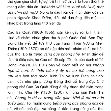
thơ giàn giụa chất tự sự, trữ tình sử thi và lo toan thời thế
mang đậm dấu ấn Huế
khóc với Huế, cười với Huế, một
đời chín đợi mười trông
là dấu hiện dễ nhận thấy của thi
pháp Nguyễn Khoa Điểm, điều đã đưa ông đến một sự
khác biệt trong làng thơ hiện đại.
Cao Bá Quát (1808- 1855), cận kề ngày rời kinh thành
Huế về nhậm chức giáo thụ ở phủ Quốc Oai- Sơn Tây,
trong khi viết đề tựa thơ của Tùng Thiện Vương Miên
Thẩm (1819- 1870) có đề cập đến một phẩm chất cơ bản
của thơ. Đó là
tiếng vang của phong nhã
. Nhân đấy để
làm rõ điều này, họ Cao có đề cập đến lời của danh sĩ Tô
Đông Pha (1037- 1101) bàn về cách viết có nói
không
học là hơn
.
Ai thấu hiểu ý ấy thì có thể cùng bàn
chuyện làm thơ được
. Kinh Thi và Kinh Dịch như đôi
cánh của nho gia phương Đông thời cổ trung đại. Chữ
phong nhã Cao Bá Quát dùng ở đây được thể hiện trong
Kinh Thi. Chu Hy (1130- 1200) khi chú giải Kinh Thi
nói:
Phong là thi ca trong dân gian. Nhã là thi ca của
triều đình
. Tôi muốn dùng
tiếng vang của phong nhã
để
nói về nét chủ đạo và cũng là đặc trưng riêng của thơ