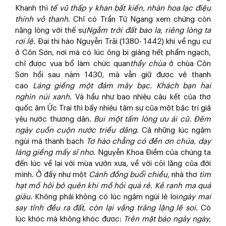
Khanh thì
tế vũ thấp y khan bất kiến, nhàn hoa lạc điệu
thính vô thanh
. Chỉ có Trần Tử Ngang xem chừng còn
nặng lòng với thế sự
Ngắm trời đất bao la, riêng lòng ta
rơi lệ
. Đại thi hào Nguyễn Trãi (1380- 1442) khi về ngụ cư
ở Côn Sơn, nơi mà có lúc ông bị giáng hết phẩm ngạch,
chỉ được vua bổ làm chức quan
thầy chùa
ở chùa Côn
Sơn hồi sau năm 1430, mà vẫn giữ được vẻ thanh
cao
Láng giềng một đám mây bạc. Khách bạn hai
nghìn núi xanh.
Và hầu như bao nhiêu câu kết của thơ
quốc âm Ức Trai thì bấy nhiêu tâm sự của một bậc trí giả
yêu nước thương dân.
Bui một tấm lòng ưu ái cũ. Đêm
ngày cuồn cuộn nước triều dâng
. Cả những lúc ngậm
ngùi mà thanh bạch
Tơ hào chẳng có đền ơn chúa, dạy
láng giềng mấy sỉ nho
. Nguyễn Khoa Điềm của chúng ta
đến lúc về lại với mùa vườn xưa, về với cõi lặng của đời
mình. Ở đấy như một
Cánh đồng buổi chiều
, nhà thơ
tìm
hạt mồ hôi bỏ quên khi mồ hôi quá rẻ. Kẻ ranh ma quá
giàu
. Không phải không có lúc ngậm ngùi lẻ loi
ngày mai
say tỉnh đều ra đất, còn lại vầng trăng lặng lẽ soi
. Có
lúc khóc mà không khóc được:
Trên mặt báo ngày ngày,