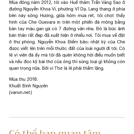
Mùa đông năm 2012, tôi vào Huế thăm Trần Vàng Sao ở
đường Nguyễn Khoa Vi, phường Vĩ Dạ. Lang thang ở phía
bên này sông Hương, giữa hôm mưa rét, tôi chợt thấy
hình của Che Guevara in trên một phiến đá mỏng bằng
bàn tay màu gan gà có 7 đường vân nhẹ. Đó là bức ảnh
bán thân rất đẹp đã xuất hiện ở nhiều nơi. Tôi mua về đặt
ở thư phòng. Nguyễn Khoa Điềm bảo: nhật ký của Che
được viết lên trên mỗi thước đất của loài người đi tới. Có
lẽ vì viên đá ấy mà tôi đã quên không hỏi điều muốn biết
và nếu đọc kỹ bài thơ của ông thì súng loại gì không còn
quan trọng nữa. Bởi vì Thơ là lẽ phải thầm lặng.
Mùa thu 2018.
Khuất Bình Nguyên
(vanvn.net)
Có thể bạn quan tâm