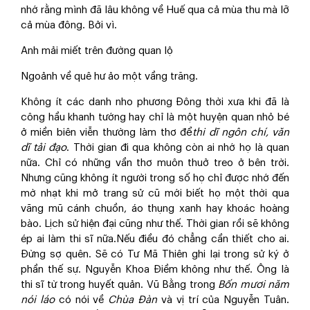
nhớ rằng mình đã lâu không về Huế qua cả mùa thu mà lỡ
cả mùa đông. Bởi vì.
Anh mải miết trên đường quan lộ
Ngoảnh về quê hư ảo một vầng trăng.
Không ít các danh nho phương Đông thời xưa khi đã là
công hầu khanh tướng hay chỉ là một huyện quan nhỏ bé
ở miền biên viễn thường làm thơ để
thi dĩ ngôn chí, văn
dĩ tải đạo
. Thời gian đi qua không còn ai nhớ họ là quan
nữa. Chỉ có những vần thơ muôn thuở treo ở bên trời.
Nhưng cũng không ít người trong số họ chỉ được nhớ đến
mờ nhạt khi mở trang sử cũ mới biết họ một thời qua
vãng mũ cánh chuồn, áo thụng xanh hay khoác hoàng
bào. Lịch sử hiện đại cũng như thế. Thời gian rồi sẽ không
ép ai làm thi sĩ nữa.Nếu điều đó chẳng cần thiết cho ai.
Đừng sợ quên. Sẽ có Tư Mã Thiên ghi lại trong sử ký ở
phần thế sự. Nguyễn Khoa Điềm không như thế. Ông là
thi sĩ từ trong huyết quản. Vũ Bằng trong
Bốn mươi năm
nói láo
có nói về
Chùa Đàn
và vị trí của Nguyễn Tuân.