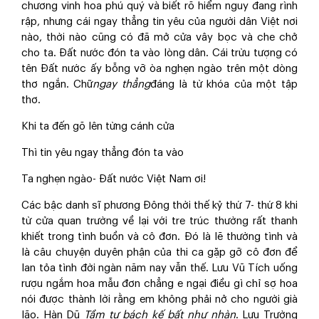
chương vinh hoa phú quý và biết rõ hiểm nguy đang rình
rập, nhưng cái ngay thẳng tin yêu của người dân Việt nơi
nào, thời nào cũng có đã mở cửa vây bọc và che chở
cho ta. Đất nước đón ta vào lòng dân. Cái trừu tượng có
tên Đất nước ấy bỗng vỡ òa nghẹn ngào trên một dòng
thơ ngắn. Chữ
ngay thẳng
đáng là từ khóa của một tập
thơ.
Khi ta đến gõ lên từng cánh cửa
Thì tin yêu ngay thẳng đón ta vào
Ta nghẹn ngào- Đất nước Việt Nam ơi!
Các bậc danh sĩ phương Đông thời thế kỷ thứ 7- thứ 8 khi
từ cửa quan trường về lại với tre trúc thường rất thanh
khiết trong tình buồn và cô đơn. Đó là lẽ thường tình và
là câu chuyện duyên phận của thi ca gặp gỡ cô đơn để
lan tỏa tình đời ngàn năm nay vẫn thế. Lưu Vũ Tích uống
rượu ngắm hoa mẫu đơn chẳng e ngại điều gì chỉ sợ hoa
nói được thành lời rằng em không phải nở cho người già
lão. Hàn Dũ
Tầm tư bách kế bất như nhàn
. Lưu Trường