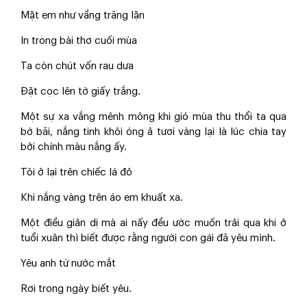
Mặt em như vầng trăng lặn
In trong bài thơ cuối mùa
Ta còn chút vốn rau dưa
Đặt cọc lên tờ giấy trắng.
Một sự xa vắng mênh mông khi gió mùa thu thổi ta qua
bờ bãi, nắng tinh khôi óng ả tươi vàng lại là lúc chia tay
bởi chính màu nắng ấy.
Tôi ở lại trên chiếc lá đỏ
Khi nắng vàng trên áo em khuất xa.
Một điều giản dị mà ai nấy đều ước muốn trải qua khi ở
tuổi xuân thì biết được rằng người con gái đã yêu mình.
Yêu anh từ nước mắt
Rơi trong ngày biết yêu.