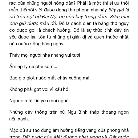
rạc của những người nông dân? Phải là một thi sĩ ưu thời
mẫn thếmới viết được dòng thơ phong nhã này
Bây giờ lá
cờ trên cột cờ Đại Nội có còn bay trong đêm. Sớm mai
còn giữ được màu đỏ
. Đó là cách diễn tả bằng thơ nguy
cơ được gọi là chệch hướng. Đó là sự thức tỉnh đầy tin
yêu được lan tỏa từ những gì giản dị và quen thuộc nhất
của cuộc sống hàng ngày.
Thấy mọi người nhẹ nhàng vui tươi
Ấm áp ly cà phê sớm…
Bao giờ giọt nước mắt chảy xuống má
Không phải gạt vội vì xấu hổ
Ngước mắt tin yêu mọi người
Những cây thông trên núi Ngự Bình thấp thoáng ngọn
nến xanh.
Mặc dù sự tạo dựng âm hưởng tiếng vang của phong nhã
trong
Đất nước
của
Mặt đường khát vọng
và
Đất nước