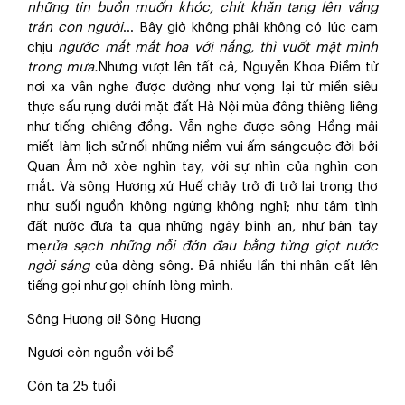
những tin buồn muốn khóc, chít khăn tang lên vầng
trán con người
… Bây giờ không phải không có lúc cam
chịu
ngước mắt mắt hoa với nắng, thì vuốt mặt mình
trong mưa.
Nhưng vượt lên tất cả, Nguyễn Khoa Điềm từ
nơi xa vẫn nghe được dường như vọng lại từ miền siêu
thực sấu rụng dưới mặt đất Hà Nội mùa đông thiêng liêng
như tiếng chiêng đồng. Vẫn nghe được sông Hồng mải
miết làm lịch sử nối những niềm vui ấm sángcuộc đời bởi
Quan Âm nở xòe nghìn tay, với sự nhìn của nghìn con
mắt. Và sông Hương xứ Huế chảy trở đi trở lại trong thơ
như suối nguồn không ngừng không nghỉ; như tâm tình
đất nước đưa ta qua những ngày bình an, như bàn tay
mẹ
rửa sạch những nỗi đớn đau bằng từng giọt nước
ngời sáng
của dòng sông. Đã nhiều lần thi nhân cất lên
tiếng gọi như gọi chính lòng mình.
Sông Hương ơi! Sông Hương
Ngươi còn nguồn với bể
Còn ta 25 tuổi