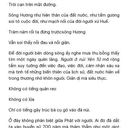
Trôi cạn trên mặt đường.
Sông Hương như hiện thân của đất nước, như tấm gương
soi tỏ cuộc đời, như mạch nối của đời người xứ Huế.
Trăm năm rồi ta đứng trướcsông Hương
Vẫn soi thấy nỗi đau và nỗi giận.
Để đời người bên dòng sông ấy nghe mưa thu bỗng thấy
tím một ngày quên lãng.
Người ở núi Yên Tử
mở rộng
tầm suy tưởng đến việc đạo, việc đời, cảm nhận sâu xa
mà tinh tế những biến thiên của lịch sử, đất nước hiện về
trong thương nhớ khôn nguôi. Giản dị mà siêu thực.
Không có tiếng quân reo
Không có lửa
Chỉ có tiếng gậy trúc bà cụ gõ vào đá núi.
Ở đây không phân biệt giữa Phật với người. Ai đó đã dắt
ta vào huyền sử 700 năm mà thăm thẳm như một giọt