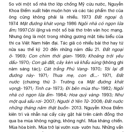
So với một số nhà thơ lớp chống Mỹ cứu nước, Nguyễn
Khoa Điềm xuất hiện muộn hơn và các tác phẩm thơ của
ông cũng không phải là nhiều. 1973
Đất ngoại ô
;
1974
Mặt đường khát vọng;
1986
Ngôi nhà có ngọn lửa
ấm;
1997
Cõi lặng
và một số bài thơ trên văn học mạng.
Nhưng ông là một trong những gương mặt tiêu biểu của
thi ca Việt Nam hiện đại. Tác giả có nhiều bài thơ hay từ
nửa sau thế kỷ 20 đến những năm đầu 21.
Đất ngoại
ô-
1969
; Con chim thời gian-
1969
; Khoảng trời yêu
dấu-
1970
; Con gà đất, cây kèn và khẩu súng
(không ghi
năm sáng tác)
; Cát trắng Phú Vang-
1970
; Tôi lại đi
đường này-
1971
; Thưa mẹ, con đi…-
1971
, Đất
nước
(chương thứ 3- Trường ca
Mặt đường khát
vọng
)
-
1971
; Tình ca-
1973
; Đi bên mùa thu-
1982
; Ngôi
nhà có ngọn lửa ấm-
1984
; Hoa quỳ vàng-
1993
; Như
một quả sấu rơi-
2007
; Người ở Yên Tử-
2008
; Đất nước
những tháng năm thật buồn-
2013. Nguyễn Khoa Điềm
kiên trì và nhẫn nại cấy cày gặt hái trên cánh đồng thơ
qua ba mùa không ngừng, không nghỉ. Mùa kháng chiến.
Mùa hòa bình. Mùa trở lại vườn xưa- vườn hưu. Những vần