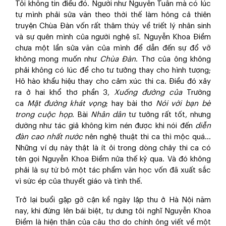
Tôi không tin điều đó. Người như Nguyễn Tuân mà có lúc
tự mình phải sửa văn theo thời thế làm hỏng cả thiên
truyện Chùa Đàn vốn rất thâm thúy về triết lý nhân sinh
và sự quên mình của người nghệ sĩ. Nguyễn Khoa Điềm
chưa một lần sửa văn của mình để dẫn đến sự đổ vỡ
không mong muốn như
Chùa Đàn
. Thơ của ông không
phải không có lúc để cho tư tưởng thay cho hình tượng;
Hô hào khẩu hiệu thay cho cảm xúc thi ca. Điều đó xảy
ra ở hai khổ thơ phần 3,
Xuống đường của
Trường
ca
Mặt đường khát vọng
; hay bài thơ
Nói với bạn bè
trong cuộc họp
. Bài
Nhân dân
tư tưởng rất tốt, nhưng
dường như tác giả không kìm nén được khi nói đến
diễn
đàn cao nhất nước
nên nghệ thuật thi ca thì mộc quá…
Những ví dụ này thật là ít ỏi trong dòng chảy thi ca có
tên gọi Nguyễn Khoa Điềm nửa thế kỷ qua. Và đó không
phải là sự từ bỏ một tác phẩm văn học vốn đã xuất sắc
vì sức ép của thuyết giáo và tình thế.
Trở lại buổi gặp gỡ cận kề ngày lập thu ở Hà Nội năm
nay, khi đứng lên bái biệt, tự dưng tôi nghĩ Nguyễn Khoa
Điềm là hiện thân của câu thơ do chính ông viết về một