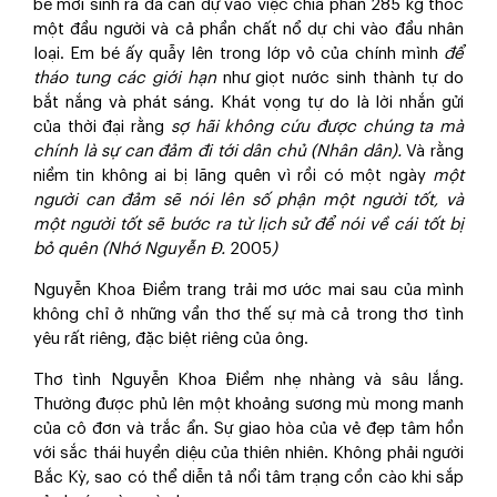
bé mới sinh ra đã can dự vào việc chia phần 285 kg thóc
một đầu người và cả phần chất nổ dự chi vào đầu nhân
loại. Em bé ấy quẫy lên trong lớp vỏ của chính mình
để
tháo tung các giới hạn
như giọt nước sinh thành tự do
bắt nắng và phát sáng. Khát vọng tự do là lời nhắn gửi
của thời đại rằng
sợ hãi không cứu được chúng ta mà
chính là sự can đảm đi tới dân chủ (Nhân dân).
Và rằng
niềm tin không ai bị lãng quên vì rồi có một ngày
một
người can đảm sẽ nói lên số phận một người tốt, và
một người tốt sẽ bước ra từ lịch sử để nói về cái tốt bị
bỏ quên (Nhớ Nguyễn Đ.
2005
)
Nguyễn Khoa Điềm trang trải mơ ước mai sau của mình
không chỉ ở những vần thơ thế sự mà cả trong thơ tình
yêu rất riêng, đặc biệt riêng của ông.
Thơ tình Nguyễn Khoa Điềm nhẹ nhàng và sâu lắng.
Thường được phủ lên một khoảng sương mù mong manh
của cô đơn và trắc ẩn. Sự giao hòa của vẻ đẹp tâm hồn
với sắc thái huyền diệu của thiên nhiên. Không phải người
Bắc Kỳ, sao có thể diễn tả nổi tâm trạng cồn cào khi sắp