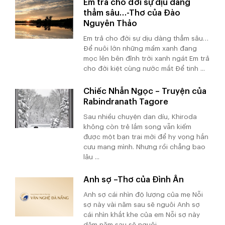
Em trả cho đời sự dịu dàng
thẳm sâu…-Thơ của Đào
Nguyên Thảo
Em trả cho đời sự dịu dàng thẳm sâu…
Để nuôi lớn những mầm xanh đang
mọc lên bên đỉnh trời xanh ngát Em trả
cho đời kiệt cùng nước mắt Để tinh ...
Chiếc Nhẫn Ngọc – Truyện của
Rabindranath Tagore
Sau nhiều chuyện dan díu, Khiroda
không còn trẻ lắm song vẫn kiếm
được một bạn trai mới để hy vọng hắn
cưu mang mình. Nhưng rồi chẳng bao
lâu ...
Anh sợ –Thơ của Đình Ân
Anh sợ cái nhìn độ lượng của mẹ Nỗi
sợ này vài năm sau sẽ nguôi Anh sợ
cái nhìn khắt khe của em Nỗi sợ này
dăm năm sau sẽ nguôi ...