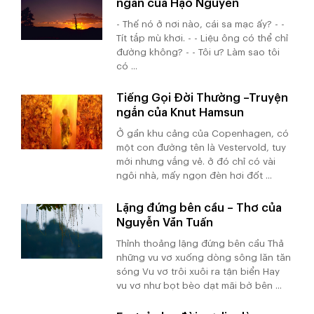
ngắn của Hạo Nguyên
- Thế nó ở nơi nào, cái sa mạc ấy? - -
Tít tắp mù khơi. - - Liệu ông có thể chỉ
đường không? - - Tôi ư? Làm sao tôi
có ...
Tiếng Gọi Đời Thường –Truyện
ngắn của Knut Hamsun
Ở gần khu cảng của Copenhagen, có
một con đường tên là Vestervold, tuy
mới nhưng vắng vẻ. ở đó chỉ có vài
ngôi nhà, mấy ngọn đèn hơi đốt ...
Lặng đứng bên cầu – Thơ của
Nguyễn Văn Tuấn
Thỉnh thoảng lặng đứng bên cầu Thả
những vu vơ xuống dòng sông lăn tăn
sóng Vu vơ trôi xuôi ra tận biển Hay
vu vơ như bọt bèo dạt mãi bờ bên ...