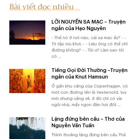
Bài viết đọc nhiều
LỜI NGUYỀN SA MẠC – Truyện
ngắn của Hạo Nguyên
- Thế nó ở nơi nào, cái sa mạc ấy? - -
Tít tắp mù khơi. - - Liệu ông có thể chỉ
đường không? - - Tôi ư? Làm sao tôi
có ...
Tiếng Gọi Đời Thường –Truyện
ngắn của Knut Hamsun
Ở gần khu cảng của Copenhagen, có
một con đường tên là Vestervold, tuy
mới nhưng vắng vẻ. ở đó chỉ có vài
ngôi nhà, mấy ngọn đèn hơi đốt ...
Lặng đứng bên cầu – Thơ của
Nguyễn Văn Tuấn
Thỉnh thoảng lặng đứng bên cầu Thả