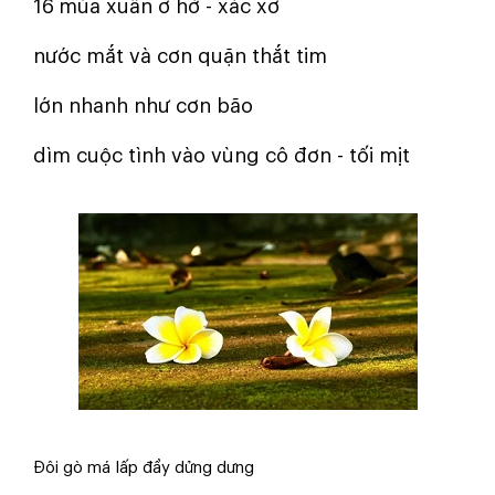
16
mùa xuân ơ hờ - xác xơ
nước mắt và cơn quặn thắt tim
lớn nhanh như cơn bão
dìm cuộc tình vào vùng cô đơn - tối mịt
Đôi gò má lấp đầy dửng dưng