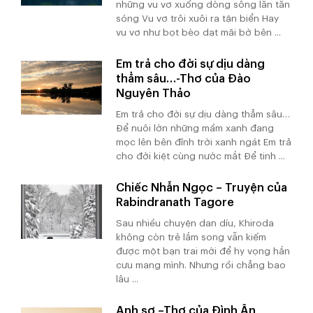
những vu vơ xuống dòng sông lăn tăn
sóng Vu vơ trôi xuôi ra tận biển Hay
vu vơ như bọt bèo dạt mãi bờ bên ...
Em trả cho đời sự dịu dàng
thẳm sâu…-Thơ của Đào
Nguyên Thảo
Em trả cho đời sự dịu dàng thẳm sâu…
Để nuôi lớn những mầm xanh đang
mọc lên bên đỉnh trời xanh ngát Em trả
cho đời kiệt cùng nước mắt Để tinh ...
Chiếc Nhẫn Ngọc – Truyện của
Rabindranath Tagore
Sau nhiều chuyện dan díu, Khiroda
không còn trẻ lắm song vẫn kiếm
được một bạn trai mới để hy vọng hắn
cưu mang mình. Nhưng rồi chẳng bao
lâu ...
Anh sợ –Thơ của Đình Ân