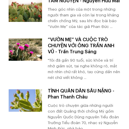
TÂM NGUYỆN - Nguyễn Hữu Mai
Theo góc nhìn của một trong những
người tham gia và còn lại trong kháng
chiến chống Mỹ, sau khi đọc bài báo
“Vườn Mẹ” của tác giả Phan Đức ...
“VƯỜN MẸ” VÀ CUỘC TRÒ
CHUYỆN VỚI ÔNG TRẦN ANH
VŨ - Trần Trung Sáng
"Tôi đã gần 90 tuổi, sức khỏe và trí
nhớ giảm sút, tai nghe không rõ, mắt
mờ nhìn chữ rất khó, tay cứng dần nên
nét chữ viết không ...
TÌNH QUÂN DÂN SÂU NẶNG -
Phan Thanh Châu
Cuộc trò chuyện giữa những người
con đất Quảng thời chống Mỹ gồm
Nguyễn Quốc Dũng nguyên Tiểu đoàn
Trưởng Tiểu đoàn 70, nhạc sỹ Nguyễn
Minh Đức, nhà báo ...