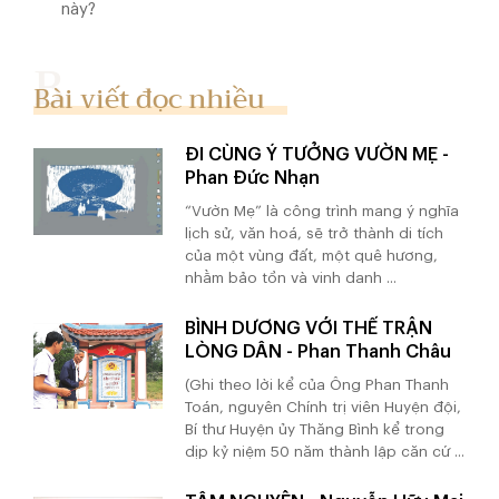
này?
Bài viết đọc nhiều
ĐI CÙNG Ý TƯỞNG VƯỜN MẸ -
Phan Đức Nhạn
“Vườn Mẹ” là công trình mang ý nghĩa
lịch sử, văn hoá, sẽ trở thành di tích
của một vùng đất, một quê hương,
nhằm bảo tồn và vinh danh ...
BÌNH DƯƠNG VỚI THẾ TRẬN
LÒNG DÂN - Phan Thanh Châu
(Ghi theo lời kể của Ông Phan Thanh
Toán, nguyên Chính trị viên Huyện đội,
Bí thư Huyện ủy Thăng Bình kể trong
dịp kỷ niệm 50 năm thành lập căn cứ ...