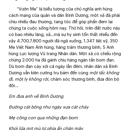
“Vườn Mẹ” là biểu tượng của chủ nghĩa anh hùng
cách mạng của quân và dân Bình Dương, một xã đã phải
chịu nhiều đau thương, tang tóc để góp phần đem lại
chúng ta cuộc sống hôm nay. Thử hỏi, trên đất nước này
có bao nhiêu làng, xã…mà sự hy sinh tổn thất nhiều đến
vậy 4.700.7.800 người đã ngã xuống, 1.347 liệt sỹ, 350
Mẹ Việt Nam Anh hùng, hàng trăm thương binh, 5 Anh
hùng Lực lượng Vũ trang Nhân dân. Một xã có chiều rộng
chừng 2.000 ha đã gánh chịu hàng ngàn tấn bom đạn.
Dù bom đạn cày xới cả ngày lẫn đêm, nhân dân xã Bình
Dương vẫn kiên cường trụ bám đến cùng
một tấc không
đi, một ly không rời,
chăm sóc thương binh, đưa đón bộ
đội…
Em đưa anh về Bình Dương
Đường cát bỏng như ngày xưa cát cháy
Mẹ cõng con qua những đạn bom
Khói lửa mịt mù tứ phía ẩn chân mây