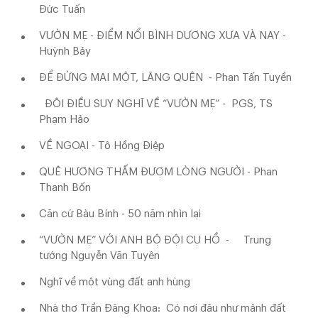
Đức Tuấn
VƯỜN MẸ - ĐIỂM NỔI BÌNH DƯƠNG XƯA VÀ NAY -
Huỳnh Bảy
ĐỂ ĐỪNG MAI MỘT, LÃNG QUÊN - Phan Tấn Tuyền
ĐÔI ĐIỀU SUY NGHĨ VỀ “VƯỜN MẸ” - PGS, TS
Phạm Hảo
VỀ NGOẠI - Tô Hồng Điệp
QUÊ HƯƠNG THẤM ĐƯỢM LÒNG NGƯỜI - Phan
Thanh Bốn
Căn cứ Bàu Bính - 50 năm nhìn lại
“VƯỜN MẸ” VỚI ANH BỘ ĐỘI CỤ HỒ - Trung
tướng Nguyễn Văn Tuyên
Nghĩ về một vùng đất anh hùng
Nhà thơ Trần Đăng Khoa: Có nơi đâu như mảnh đất