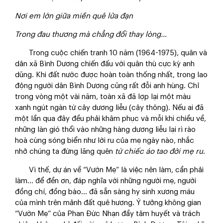
Nơi em lớn giữa miền quê lửa đạn
Trong đau thương mà chẳng đổi thay lòng…
Trong cuộc chiến tranh 10 năm (1964-1975), quân và
dân xã Bình Dương chiến đấu với quân thù cực kỳ anh
dũng. Khi đất nước được hoàn toàn thống nhất, trong lao
động người dân Bình Dương cũng rất đỗi anh hùng. Chỉ
trong vòng một vài năm, toàn xã đã lợp lại một màu
xanh ngút ngàn từ cây dương liễu (cây thông). Nếu ai đã
một lần qua đây đều phải khâm phục và mỗi khi chiều về,
những làn gió thổi vào những hàng dương liễu lại rì rào
hoà cùng sóng biển như lời ru của mẹ ngày nào, nhắc
nhở chúng ta đừng lãng quên
từ chiếc áo tao đời mẹ ru
.
Vì thế, dự án về “Vườn Mẹ” là việc nên làm, cần phải
làm… để đền ơn, đáp nghĩa với những người mẹ, người
đồng chí, đồng bào… đã sẵn sàng hy sinh xương máu
của mình trên mảnh đất quê hương. Ý tưởng không gian
“Vườn Mẹ” của Phan Đức Nhạn đầy tâm huyết và trách