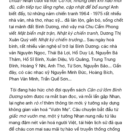
chưa?
Nhạn cười và nói:
Có rồi, nhưng biết khi nào mới
đủ, cần tiếp tục lắng nghe, cập nhật để bổ sung!
Anh
biết đấy, từ những năm chiến tranh 1964 - 1975 rất nhiều
nhà văn, nhà thơ, nhạc sỹ... đã lăn lộn, gắn bó, sống chết
tại mảnh đất Bình Dương, nhờ vậy mà Chu Cẩm Phong
viết
Mặt biển mặt trận, Nhật ký chiến tranh,
Dương Thị
Xuân Quý viết
Nhật ký chiến trường.
.. Sau ngày hoà
bình, rất nhiều văn nghệ sĩ trở lại Bình Dương: các nhà
văn Nguyên Ngọc, Thái Bá Lợi, Hồ Duy Lệ, Nguyễn Bá
Thâm, Hồ Sĩ Bình, Xuân Diệu, Võ Quảng, Trung Trung
Đỉnh, Hoàng Ý Nhi, Anh Thơ, Từ Sơn, Nguyễn Bảo... Gần
đây, có các nhạc sỹ Nguyễn Minh Đức, Hoàng Bích,
Phan Văn Minh, Trần Quế Sơn...
Tôi đang háo hức chờ đợi quyển sách
Căn cứ lõm Bình
Dương
sớm được ra mắt bạn đọc, và mỗi lần gặp Nhạn,
lại nghe anh
rò rỉ
thêm thông tin mới: ý tưởng xây dựng
không gian văn hoá “Vườn Mẹ”. Câu chuyện bắt đầu từ
giấc mơ vườn mẹ
, một ý tưởng Nhạn nung nấu từ lâu
mang đậm nét văn hoá người Việt, tái hiện lịch sử đã qua
để cháu con mai sau mãi tự hào về truyền thống chống