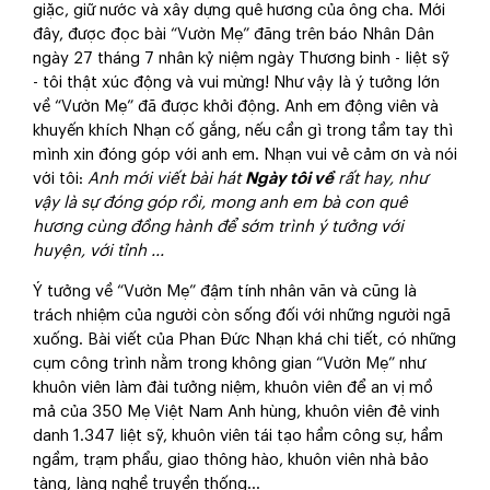
giặc, giữ nước và xây dựng quê hương của ông cha. Mới
đây, được đọc bài “Vườn Mẹ” đăng trên báo Nhân Dân
ngày 27 tháng 7 nhân kỷ niệm ngày Thương binh - liệt sỹ
- tôi thật xúc động và vui mừng! Như vậy là ý tưởng lớn
về “Vườn Mẹ” đã được khởi động. Anh em động viên và
khuyến khích Nhạn cố gắng, nếu cần gì trong tầm tay thì
mình xin đóng góp với anh em. Nhạn vui vẻ cảm ơn và nói
với tôi:
Anh mới viết bài hát
Ngày tôi về
rất hay, như
vậy là sự đóng góp rồi, mong anh em bà con quê
hương cùng đồng hành để sớm trình ý tưởng với
huyện, với tỉnh ...
Ý tưởng về “Vườn Mẹ” đậm tính nhân văn và cũng là
trách nhiệm của người còn sống đối với những người ngã
xuống. Bài viết của Phan Đức Nhạn khá chi tiết, có những
cụm công trình nằm trong không gian “Vườn Mẹ” như
khuôn viên làm đài tưởng niệm, khuôn viên để an vị mồ
mả của 350 Mẹ Việt Nam Anh hùng, khuôn viên đẻ vinh
danh 1.347 liệt sỹ, khuôn viên tái tạo hầm công sự, hầm
ngầm, trạm phẩu, giao thông hào, khuôn viên nhà bảo
tàng, làng nghề truyền thống...