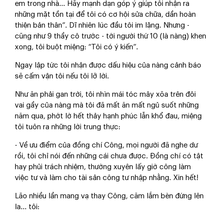
em trong nhà… Hãy mạnh dạn góp ý giúp tôi nhận ra
những mặt tồn tại để tôi có cơ hội sửa chữa, dần hoàn
thiện bản thân”. Dĩ nhiên lúc đầu tôi im lặng. Nhưng -
cũng như 9 thầy cô trước - tới người thứ 10 (là nàng) khen
xong, tôi buột miệng: “Tôi có ý kiến”.
Ngay lập tức tôi nhận được dấu hiệu của nàng cảnh báo
sẽ cấm vận tôi nếu tôi lỡ lời.
Như ăn phải gan trời, tôi nhìn mái tóc mây xõa trên đôi
vai gầy của nàng mà tôi đã mất ăn mất ngủ suốt những
năm qua, phớt lờ hết thảy hạnh phúc lẫn khổ đau, miệng
tôi tuôn ra những lời trung thực:
- Về ưu điểm của đồng chí Công, mọi người đã nghe dư
rồi, tôi chỉ nói đến những cái chưa được. Đồng chí có tật
hay phủi trách nhiệm, thường xuyên lấy giờ công làm
việc tư và làm cho tài sản công tư nhập nhằng. Xin hết!
Lão nhiều lần mang vạ thay Công, căm lắm bèn đứng lên
la… tôi: