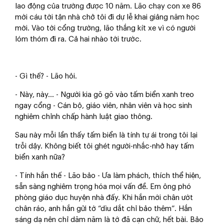
lao động của trường được 10 năm. Lão chạy con xe 86
mới cáu tới tận nhà chở tôi đi dự lễ khai giảng năm học
mới. Vào tới cổng trường, lão thắng kít xe vì có người
lóm thóm đi ra. Cả hai nhào tới trước.
- Gì thế? - Lão hỏi.
- Này, này… - Người kia gõ gõ vào tấm biển xanh treo
ngay cổng - Cán bộ, giáo viên, nhân viên và học sinh
nghiêm chỉnh chấp hành luật giao thông.
Sau này mỗi lần thấy tấm biển là tính tự ái trong tôi lại
trỗi dậy. Không biết tôi ghét người-nhắc-nhở hay tấm
biển xanh nữa?
- Tính hắn thế - Lão bảo - Ưa làm phách, thích thể hiện,
sẵn sàng nghiêm trọng hóa mọi vấn đề. Em ông phó
phòng giáo dục huyện nhà đấy. Khi hắn mới chân ướt
chân ráo, anh hắn gửi tớ “dìu dắt chỉ bảo thêm”. Hắn
sáng dạ nên chỉ dăm năm là tớ đã cạn chữ, hết bài. Bảo