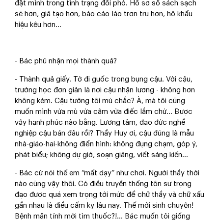
đặt mình trong tình trạng đối phó. Hồ sơ sổ sách sạch
sẽ hơn, giả tạo hơn, báo cáo láo trơn tru hơn, hô khẩu
hiệu kêu hơn…
- Bác phủ nhận mọi thành quả?
- Thành quả giấy. Tớ đi guốc trong bụng cậu. Với cậu,
trường học đơn giản là nơi cậu nhận lương - không hơn
không kém. Cậu tưởng tôi mù chắc? À, mà tôi cũng
muốn mình vừa mù vừa câm vừa điếc lắm chứ… Được
vậy hạnh phúc nào bằng. Lương tâm, đạo đức nghề
nghiệp cậu bán đâu rồi? Thầy Huy ơi, cậu đúng là mẫu
nhà-giáo-hai-không điển hình: không đụng chạm, góp ý,
phát biểu; không dự giờ, soạn giảng, viết sáng kiến…
- Bác cứ nói thế em “mất dạy” như chơi. Người thầy thời
nào cũng vậy thôi. Có điều truyền thống tôn sư trọng
đạo được quá xem trọng tới mức để chữ thầy và chữ xấu
gần nhau là điều cấm kỵ lâu nay. Thế mới sinh chuyện!
Bệnh mãn tính mới tìm thuốc?!... Bác muốn tôi giống