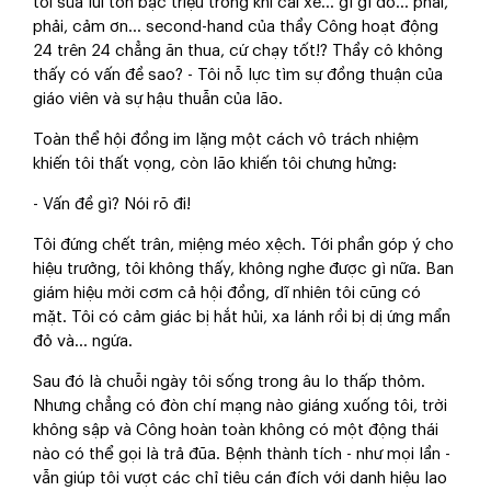
tới sửa lui tốn bạc triệu trong khi cái xé… gì gì đó… phải,
phải, cảm ơn… second-hand của thầy Công hoạt động
24 trên 24 chẳng ăn thua, cứ chạy tốt!? Thầy cô không
thấy có vấn đề sao? - Tôi nỗ lực tìm sự đồng thuận của
giáo viên và sự hậu thuẫn của lão.
Toàn thể hội đồng im lặng một cách vô trách nhiệm
khiến tôi thất vọng, còn lão khiến tôi chưng hửng:
- Vấn đề gì? Nói rõ đi!
Tôi đứng chết trân, miệng méo xệch. Tới phần góp ý cho
hiệu trưởng, tôi không thấy, không nghe được gì nữa. Ban
giám hiệu mời cơm cả hội đồng, dĩ nhiên tôi cũng có
mặt. Tôi có cảm giác bị hắt hủi, xa lánh rồi bị dị ứng mẩn
đỏ và… ngứa.
Sau đó là chuỗi ngày tôi sống trong âu lo thấp thỏm.
Nhưng chẳng có đòn chí mạng nào giáng xuống tôi, trời
không sập và Công hoàn toàn không có một động thái
nào có thể gọi là trả đũa. Bệnh thành tích - như mọi lần -
vẫn giúp tôi vượt các chỉ tiêu cán đích với danh hiệu lao