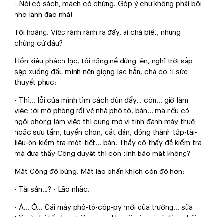
- Nói có sách, mách có chứng. Góp ý chứ không phải bôi
nhọ lãnh đạo nhá!
Tôi hoảng. Việc rành rành ra đấy, ai chả biết, nhưng
chứng cứ đâu?
Hồn xiêu phách lạc, tôi nặng nề đứng lên, nghĩ trời sắp
sập xuống đầu mình nên giọng lạc hẳn, chả có tí sức
thuyết phục:
- Thì… lỗi của mình tìm cách đùn đẩy… còn… giờ làm
việc tới mở phòng rồi về nhà phô tô, bán… mà nếu có
ngồi phòng làm việc thì cũng mở vi tính đánh máy thuê
hoặc sưu tầm, tuyển chọn, cắt dán, đóng thành tập-tài-
liệu-ôn-kiểm-tra-một-tiết… bán. Thầy cô thấy đề kiểm tra
mà đưa thầy Công duyệt thì còn tính bảo mật không?
Mặt Công đỏ bừng. Mặt lão phấn khích còn đỏ hơn:
- Tài sản…? - Lão nhắc.
- À… Ờ… Cái máy phô-tô-cóp-py mới của trường… sửa