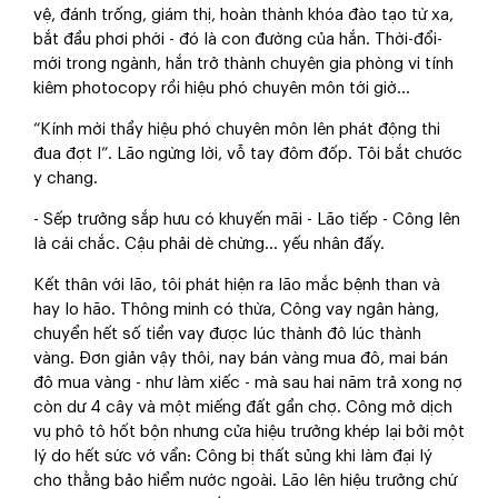
vệ, đánh trống, giám thị, hoàn thành khóa đào tạo từ xa,
bắt đầu phơi phới - đó là con đường của hắn. Thời-đổi-
mới trong ngành, hắn trở thành chuyên gia phòng vi tính
kiêm photocopy rồi hiệu phó chuyên môn tới giờ…
“Kính mời thầy hiệu phó chuyên môn lên phát động thi
đua đợt I”. Lão ngừng lời, vỗ tay đôm đốp. Tôi bắt chước
y chang.
- Sếp trưởng sắp hưu có khuyến mãi - Lão tiếp - Công lên
là cái chắc. Cậu phải dè chừng… yếu nhân đấy.
Kết thân với lão, tôi phát hiện ra lão mắc bệnh than và
hay lo hão. Thông minh có thừa, Công vay ngân hàng,
chuyển hết số tiền vay được lúc thành đô lúc thành
vàng. Đơn giản vậy thôi, nay bán vàng mua đô, mai bán
đô mua vàng - như làm xiếc - mà sau hai năm trả xong nợ
còn dư 4 cây và một miếng đất gần chợ. Công mở dịch
vụ phô tô hốt bộn nhưng cửa hiệu trưởng khép lại bởi một
lý do hết sức vớ vẩn: Công bị thất sủng khi làm đại lý
cho thằng bảo hiểm nước ngoài. Lão lên hiệu trưởng chứ