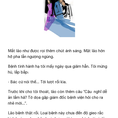
Mắt lão như được rọi thêm chút ánh sáng. Mặt lão hớn
hở pha lẫn ngượng ngùng.
Bệnh tình hành hạ tôi mấy ngày qua giảm hẳn. Tôi mừng
hú, lắp bắp:
- Bác cứ nói thế… Tới lượt rồi kìa.
Trước khi cho tôi thoát, lão còn thêm câu “Cậu nghĩ dễ
ăn lắm hả? Tớ dọa gặp giám đốc bệnh viện hỏi cho ra
nhẽ mới…”.
Lão bệnh thật rồi. Loại bệnh này chưa đến độ gieo rắc