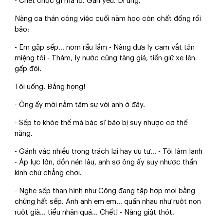
- Chết chóc gì mà lo. Gan yếu. Dị ứng.
Nàng ca thán công việc cuối năm học còn chất đống rồi
bảo:
- Em gặp sếp… nom rầu lắm - Nàng đưa ly cam vắt tận
miệng tôi - Thảm, ly nước cũng tăng giá, tiền giữ xe lên
gấp đôi.
Tôi uống. Đắng họng!
- Ông ấy mới nằm tâm sự với anh ở đây.
- Sếp to khỏe thế mà bác sĩ bảo bị suy nhược cơ thể
nặng.
- Gánh vác nhiều trọng trách lại hay ưu tư… - Tôi làm lanh
- Áp lực lớn, dồn nén lâu, anh sợ ông ấy suy nhược thần
kinh chứ chẳng chơi.
- Nghe sếp than hình như Công đang tập hợp mọi bằng
chứng hất sếp. Anh anh em em… quấn nhau như ruột non
ruột già… tiểu nhân quá… Chết! - Nàng giật thót.