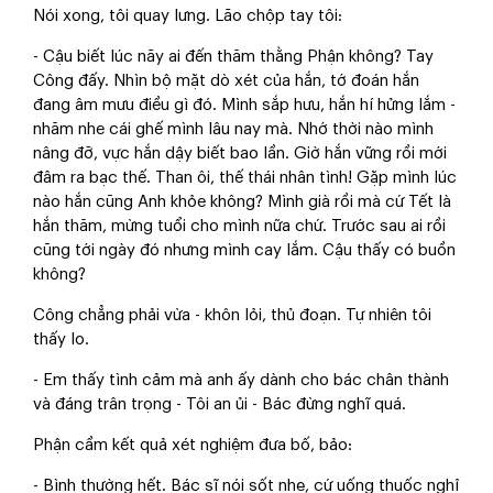
Nói xong, tôi quay lưng. Lão chộp tay tôi:
- Cậu biết lúc nãy ai đến thăm thằng Phận không? Tay
Công đấy. Nhìn bộ mặt dò xét của hắn, tớ đoán hắn
đang âm mưu điều gì đó. Mình sắp hưu, hắn hí hửng lắm -
nhăm nhe cái ghế mình lâu nay mà. Nhớ thời nào mình
nâng đỡ, vực hắn dậy biết bao lần. Giờ hắn vững rồi mới
đâm ra bạc thế. Than ôi, thế thái nhân tình! Gặp mình lúc
nào hắn cũng Anh khỏe không? Mình già rồi mà cứ Tết là
hắn thăm, mừng tuổi cho mình nữa chứ. Trước sau ai rồi
cũng tới ngày đó nhưng mình cay lắm. Cậu thấy có buồn
không?
Công chẳng phải vừa - khôn lỏi, thủ đoạn. Tự nhiên tôi
thấy lo.
- Em thấy tình cảm mà anh ấy dành cho bác chân thành
và đáng trân trọng - Tôi an ủi - Bác đừng nghĩ quá.
Phận cầm kết quả xét nghiệm đưa bố, bảo:
- Bình thường hết. Bác sĩ nói sốt nhẹ, cứ uống thuốc nghỉ