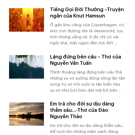
Tiếng Gọi Đời Thường –Truyện
ngắn của Knut Hamsun
Ở gần khu cảng của Copenhagen, có
một con đường tên là Vestervold, tuy
mới nhưng vắng vẻ. ở đó chỉ có vài
ngôi nhà, mấy ngọn đèn hơi đốt ...
Lặng đứng bên cầu – Thơ của
Nguyễn Văn Tuấn
Thỉnh thoảng lặng đứng bên cầu Thả
những vu vơ xuống dòng sông lăn tăn
sóng Vu vơ trôi xuôi ra tận biển Hay
vu vơ như bọt bèo dạt mãi bờ bên ...
Em trả cho đời sự dịu dàng
thẳm sâu…-Thơ của Đào
Nguyên Thảo
Em trả cho đời sự dịu dàng thẳm sâu…
Để nuôi lớn những mầm xanh đang