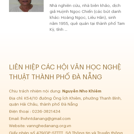
Nhà nghiên cứu, nhà biên khảo, dịch
giả Huỳnh Ngọc Chiến (các bút danh
khác: Hoàng Ngọc, Liêu Hân), sinh
năm 1955, quê quán tại thành phố Tam
Kỳ, tỉnh ...
LIÊN HIỆP CÁC HỘI VĂN HỌC NGHỆ
THUẬT THÀNH PHỐ ĐÀ NẴNG
Chịu trách nhiệm nội dung:
Nguyễn Nho Khiêm
Địa chỉ: K54/10 đường Ông Ích Khiêm, phường Thanh Bình,
quận Hải Châu, thành phố Đà Nẵng
Điện thoại : 0236-3821434
Email:
lhvhntdanang@gmail.com
Website: vannghedanang.org.vn
Giấy phép số 479/GP-STTTT Sở Thông tin và Truyền thông