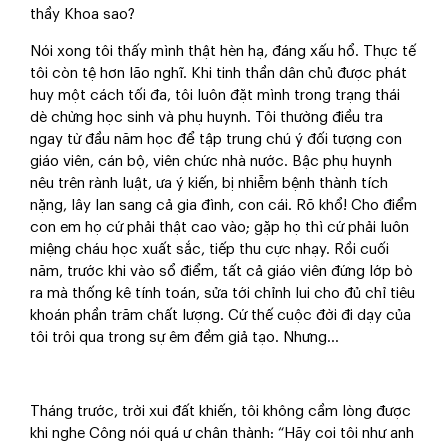
thầy Khoa sao?
Nói xong tôi thấy mình thật hèn hạ, đáng xấu hổ. Thực tế
tôi còn tệ hơn lão nghĩ. Khi tinh thần dân chủ được phát
huy một cách tối đa, tôi luôn đặt mình trong trạng thái
dè chừng học sinh và phụ huynh. Tôi thường điều tra
ngay từ đầu năm học để tập trung chú ý đối tượng con
giáo viên, cán bộ, viên chức nhà nước. Bậc phụ huynh
nêu trên rành luật, ưa ý kiến, bị nhiễm bệnh thành tích
nặng, lây lan sang cả gia đình, con cái. Rõ khổ! Cho điểm
con em họ cứ phải thật cao vào; gặp họ thì cứ phải luôn
miệng cháu học xuất sắc, tiếp thu cực nhạy. Rồi cuối
năm, trước khi vào sổ điểm, tất cả giáo viên đứng lớp bò
ra mà thống kê tính toán, sửa tới chỉnh lui cho đủ chỉ tiêu
khoán phần trăm chất lượng. Cứ thế cuộc đời đi dạy của
tôi trôi qua trong sự êm đềm giả tạo. Nhưng…
Tháng trước, trời xui đất khiến, tôi không cầm lòng được
khi nghe Công nói quá ư chân thành: “Hãy coi tôi như anh