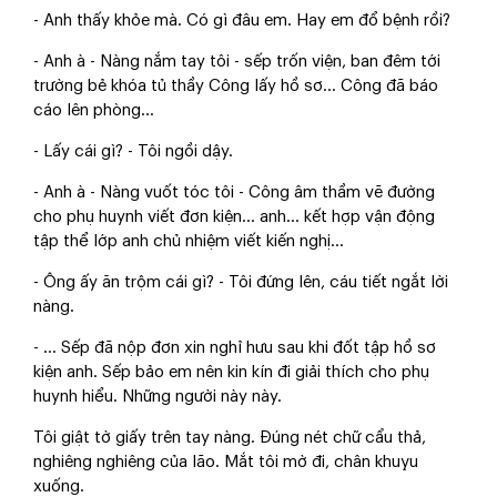
- Anh thấy khỏe mà. Có gì đâu em. Hay em đổ bệnh rồi?
- Anh à - Nàng nắm tay tôi - sếp trốn viện, ban đêm tới
trường bẻ khóa tủ thầy Công lấy hồ sơ… Công đã báo
cáo lên phòng…
- Lấy cái gì? - Tôi ngồi dậy.
- Anh à - Nàng vuốt tóc tôi - Công âm thầm vẽ đường
cho phụ huynh viết đơn kiện… anh… kết hợp vận động
tập thể lớp anh chủ nhiệm viết kiến nghị…
- Ông ấy ăn trộm cái gì? - Tôi đứng lên, cáu tiết ngắt lời
nàng.
- … Sếp đã nộp đơn xin nghỉ hưu sau khi đốt tập hồ sơ
kiện anh. Sếp bảo em nên kin kín đi giải thích cho phụ
huynh hiểu. Những người này này.
Tôi giật tờ giấy trên tay nàng. Đúng nét chữ cẩu thả,
nghiêng nghiêng của lão. Mắt tôi mờ đi, chân khuỵu
xuống.