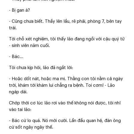
- Bị gan à?
- Cũng chưa biết. Thầy lên lầu, rẽ phải, phòng 7, bên tay
trái.
Tới chỗ xét nghiệm, tôi thấy lão đang ngồi với cậu quý tử
- sinh viên năm cuối.
- Bác…
Tôi chưa kịp hỏi, lão đã ngắt lời:
- Hoặc dốt nát, hoặc ma mị. Thằng con tôi nằm cả ngày
trời, khám tới khám lui chẳng ra bệnh. Toi cơm! - Lão
ngáp dài.
Chớp thời cơ lúc lão rơi vào thế không nói được, tôi nhỉ
vào tai lão:
- Bác cứ lo quá. Nó mới cưới. Lần đầu quan hệ, đàn ông
cứ sốt ngây ngây thế.