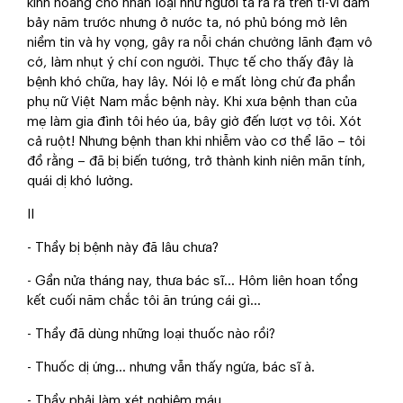
kinh hoàng cho nhân loại như người ta ra rả trên ti-vi dăm
bảy năm trước nhưng ở nước ta, nó phủ bóng mờ lên
niềm tin và hy vọng, gây ra nỗi chán chường lãnh đạm vô
cớ, làm nhụt ý chí con người. Thực tế cho thấy đây là
bệnh khó chữa, hay lây. Nói lộ e mất lòng chứ đa phần
phụ nữ Việt Nam mắc bệnh này. Khi xưa bệnh than của
mẹ làm gia đình tôi héo úa, bây giờ đến lượt vợ tôi. Xót
cả ruột! Nhưng bệnh than khi nhiễm vào cơ thể lão – tôi
đồ rằng – đã bị biến tướng, trở thành kinh niên mãn tính,
quái dị khó lường.
II
- Thầy bị bệnh này đã lâu chưa?
- Gần nửa tháng nay, thưa bác sĩ… Hôm liên hoan tổng
kết cuối năm chắc tôi ăn trúng cái gì…
- Thầy đã dùng những loại thuốc nào rồi?
- Thuốc dị ứng… nhưng vẫn thấy ngứa, bác sĩ à.
- Thầy phải làm xét nghiệm máu.