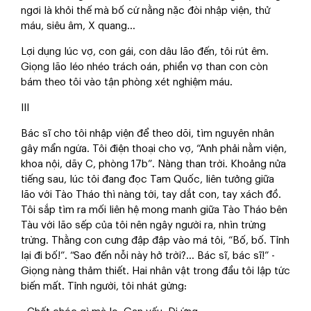
ngơi là khỏi thế mà bố cứ nằng nặc đòi nhập viện, thử
máu, siêu âm, X quang…
Lợi dụng lúc vợ, con gái, con dâu lão đến, tôi rút êm.
Giọng lão léo nhéo trách oán, phiền vợ than con còn
bám theo tôi vào tận phòng xét nghiệm máu.
III
Bác sĩ cho tôi nhập viện để theo dõi, tìm nguyên nhân
gây mẩn ngứa. Tôi điện thoại cho vợ, “Anh phải nằm viện,
khoa nội, dãy C, phòng 17b”. Nàng than trời. Khoảng nửa
tiếng sau, lúc tôi đang đọc Tam Quốc, liên tưởng giữa
lão với Tào Tháo thì nàng tới, tay dắt con, tay xách đồ.
Tôi sắp tìm ra mối liên hệ mong manh giữa Tào Tháo bên
Tàu với lão sếp của tôi nên ngây người ra, nhìn trừng
trừng. Thằng con cưng đập đập vào má tôi, “Bố, bố. Tỉnh
lại đi bố!”. “Sao đến nỗi này hở trời?… Bác sĩ, bác sĩ!” -
Giọng nàng thảm thiết. Hai nhân vật trong đầu tôi lập tức
biến mất. Tỉnh người, tôi nhát gừng: