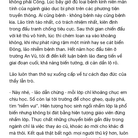
không phải Công. Lúc bấy giờ đủ loại bệnh kinh niên mãn
tính của ngành giáo dục bị phơi trên các phương tiện
truyền thông. Ai cũng bệnh - không bệnh này cũng bệnh
kia. Lão tỉnh táo nhất, có trách nhiệm nhất, kiên định
trong đấu tranh chống tiêu cực. Sau thời gian chiến đấu
với kẻ thù vô hình, lúc thì chém loạn xạ vào khoảng
không, khi như phát rừng rậm một mình hay se cát biển
Đông, lão nhiễm bệnh than. Hết năm học đầu tiên ở
trường An Vũ, tôi đi đến kết luận bệnh lão đang tiến về
giai đoạn cuối, khả năng biến tướng, di căn dần lộ rõ.
Lão luôn than thở sự xuống cấp về tư cách đạo đức của
thầy lẫn trò.
- Này nhé, - lão dẫn chứng - mỗi lớp chỉ khoảng chục em
chịu học. Số còn lại tới trường để chọc ghẹo, quậy phá,
tìm “niềm vui”. Hiện tượng học sinh ngồi nhầm lớp là phổ
biến nhưng không bi đát bằng hiện tượng giáo viên đứng
nhầm lớp. Thực chất những chuyển biến gần đây trong
ngành chỉ là việc thay áo cũ, khoác áo mới cho khác đi
mà thôi. Kết quả thật bất ngờ: mọi người thủ kỹ hơn, luôn