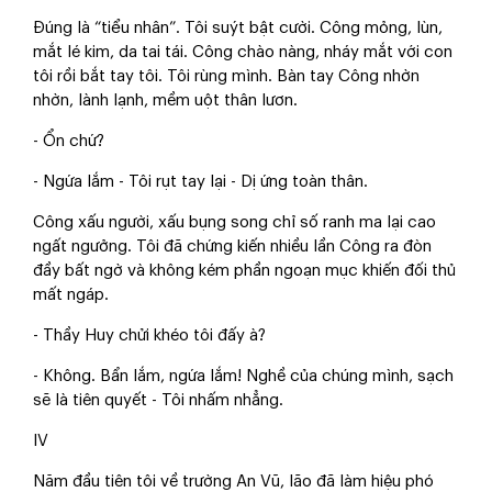
Đúng là “tiểu nhân”. Tôi suýt bật cười. Công mỏng, lùn,
mắt lé kim, da tai tái. Công chào nàng, nháy mắt với con
tôi rồi bắt tay tôi. Tôi rùng mình. Bàn tay Công nhờn
nhờn, lành lạnh, mềm uột thân lươn.
- Ổn chứ?
- Ngứa lắm - Tôi rụt tay lại - Dị ứng toàn thân.
Công xấu người, xấu bụng song chỉ số ranh ma lại cao
ngất ngưởng. Tôi đã chứng kiến nhiều lần Công ra đòn
đầy bất ngờ và không kém phần ngoạn mục khiến đối thủ
mất ngáp.
- Thầy Huy chửi khéo tôi đấy à?
- Không. Bẩn lắm, ngứa lắm! Nghề của chúng mình, sạch
sẽ là tiên quyết - Tôi nhấm nhẳng.
IV
Năm đầu tiên tôi về trường An Vũ, lão đã làm hiệu phó