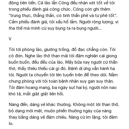
động tiên tiến. Cả lão lẫn Công đều nhận xét tốt về tôi
trong phiếu đánh giá công chức. Công còn ghi thêm
“trung thực, thẳng thắn, có tinh thần phê và tự phê tốt”.
Cầm phiếu đánh giá, tôi xấu hổ lắm. Người rộng lượng, vị
tha thế mà mình cứ suy bụng ta ra bụng người…
V
Tôi tới phòng lão, giường trống, đồ đạc chẳng còn. Tôi
cô đơn. Nghe lão thở than mãi tôi đâm nghiện cái giọng
buồn buồn, đều đều của lão. Mấy bữa nay người cứ thẫn
thờ, thấy thiêu thiếu cái gì đó. Bệnh dị ứng vẫn hành hạ
tôi. Người ta chuyển tôi lên tuyến trên để theo dõi. Nằm
chung phòng với tôi toàn bệnh nhân suy gan suy thận.
Tôi đâm hoang mang, ba ngày sụt hai ký, người nôn nao
khó tả, mắt giật giật liên hồi.
Nàng đến, dáng vẻ khác thường. Không một lời than thở,
bộ dạng mỏi mệt, muộn phiền thường ngày của nàng
thay bằng dáng vẻ đăm chiêu. Nàng cứ im lặng, tôi đâm
lo.