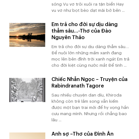
sóng Vu vơ trôi xuôi ra tận biển Hay
vu vơ như bọt bèo dạt mãi bờ bên ...
Em trả cho đời sự dịu dàng
thẳm sâu…-Thơ của Đào
Nguyên Thảo
Em trả cho đời sự dịu dàng thẳm sâu…
Để nuôi lớn những mầm xanh đang
mọc lên bên đỉnh trời xanh ngát Em trả
cho đời kiệt cùng nước mắt Để tinh ...
Chiếc Nhẫn Ngọc – Truyện của
Rabindranath Tagore
Sau nhiều chuyện dan díu, Khiroda
không còn trẻ lắm song vẫn kiếm
được một bạn trai mới để hy vọng hắn
cưu mang mình. Nhưng rồi chẳng bao
lâu ...
Anh sợ –Thơ của Đình Ân