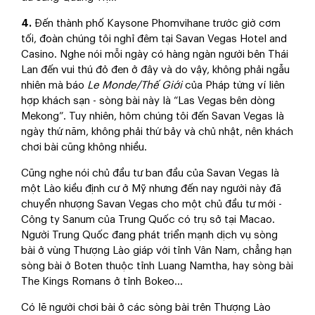
4.
Đến thành phố Kaysone Phomvihane trước giờ cơm
tối, đoàn chúng tôi nghỉ đêm tại Savan Vegas Hotel and
Casino. Nghe nói mỗi ngày có hàng ngàn người bên Thái
Lan đến vui thú đỏ đen ở đây và do vậy, không phải ngẫu
nhiên mà báo
Le Monde/Thế Giới
của Pháp từng ví liên
hợp khách sạn - sòng bài này là “Las Vegas bên dòng
Mekong”. Tuy nhiên, hôm chúng tôi đến Savan Vegas là
ngày thứ năm, không phải thứ bảy và chủ nhật, nên khách
chơi bài cũng không nhiều.
Cũng nghe nói chủ đầu tư ban đầu của Savan Vegas là
một Lào kiều định cư ở Mỹ nhưng đến nay người này đã
chuyển nhượng Savan Vegas cho một chủ đầu tư mới -
Công ty Sanum của Trung Quốc có trụ sở tại Macao.
Người Trung Quốc đang phát triển mạnh dịch vụ sòng
bài ở vùng Thượng Lào giáp với tỉnh Vân Nam, chẳng hạn
sòng bài ở Boten thuộc tỉnh Luang Namtha, hay sòng bài
The Kings Romans ở tỉnh Bokeo...
Có lẽ người chơi bài ở các sòng bài trên Thượng Lào