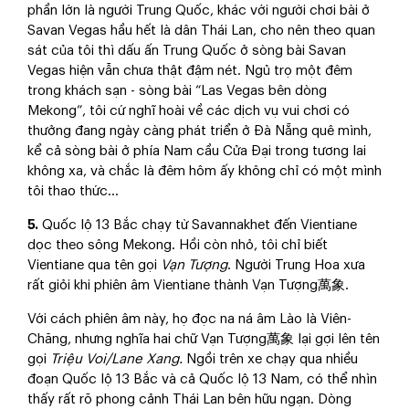
phần lớn là người Trung Quốc, khác với người chơi bài ở
Savan Vegas hầu hết là dân Thái Lan, cho nên theo quan
sát của tôi thì dấu ấn Trung Quốc ở sòng bài Savan
Vegas hiện vẫn chưa thật đậm nét. Ngủ trọ một đêm
trong khách sạn - sòng bài “Las Vegas bên dòng
Mekong”, tôi cứ nghĩ hoài về các dịch vụ vui chơi có
thưởng đang ngày càng phát triển ở Đà Nẵng quê mình,
kể cả sòng bài ở phía Nam cầu Cửa Đại trong tương lai
không xa, và chắc là đêm hôm ấy không chỉ có một mình
tôi thao thức…
5.
Quốc lộ 13 Bắc chạy từ Savannakhet đến Vientiane
dọc theo sông Mekong. Hồi còn nhỏ, tôi chỉ biết
Vientiane qua tên gọi
Vạn Tượng
. Người Trung Hoa xưa
rất giỏi khi phiên âm Vientiane thành Vạn Tượng萬象.
Với cách phiên âm này, họ đọc na ná âm Lào là Viên-
Chăng, nhưng nghĩa hai chữ Vạn Tượng萬象 lại gợi lên tên
gọi
Triệu Voi/Lane Xang.
Ngồi trên xe chạy qua nhiều
đoạn Quốc lộ 13 Bắc và cả Quốc lộ 13 Nam, có thể nhìn
thấy rất rõ phong cảnh Thái Lan bên hữu ngạn. Dòng