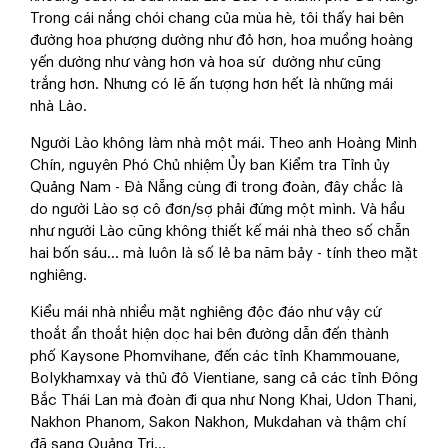
Trong cái nắng chói chang của mùa hè, tôi thấy hai bên
đường hoa phượng dường như đỏ hơn, hoa muồng hoàng
yến dường như vàng hơn và hoa sứ dường như cũng
trắng hơn. Nhưng có lẽ ấn tượng hơn hết là những mái
nhà Lào.
Người Lào không làm nhà một mái. Theo anh Hoàng Minh
Chín, nguyên Phó Chủ nhiệm Ủy ban Kiểm tra Tỉnh ủy
Quảng Nam - Đà Nẵng cùng đi trong đoàn, đây chắc là
do người Lào sợ cô đơn/sợ phải đứng một mình. Và hầu
như người Lào cũng không thiết kế mái nhà theo số chẵn
hai bốn sáu… mà luôn là số lẻ ba năm bảy - tính theo mặt
nghiêng.
Kiểu mái nhà nhiều mặt nghiêng độc đáo như vậy cứ
thoắt ẩn thoắt hiện dọc hai bên đường dẫn đến thành
phố Kaysone Phomvihane, đến các tỉnh Khammouane,
Bolykhamxay và thủ đô Vientiane, sang cả các tỉnh Đông
Bắc Thái Lan mà đoàn đi qua như Nong Khai, Udon Thani,
Nakhon Phanom, Sakon Nakhon, Mukdahan và thậm chí
đã sang Quảng Trị…