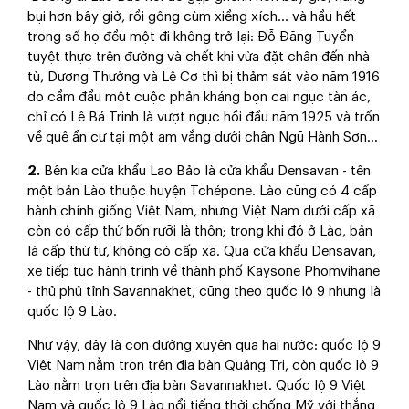
bụi hơn bây giờ, rồi gông cùm xiềng xích... và hầu hết
trong số họ đều một đi không trở lại: Đỗ Đăng Tuyển
tuyệt thực trên đường và chết khi vừa đặt chân đến nhà
tù, Dương Thưởng và Lê Cơ thì bị thảm sát vào năm 1916
do cầm đầu một cuộc phản kháng bọn cai ngục tàn ác,
chỉ có Lê Bá Trinh là vượt ngục hồi đầu năm 1925 và trốn
về quê ẩn cư tại một am vắng dưới chân Ngũ Hành Sơn...
2.
Bên kia cửa khẩu Lao Bảo là cửa khẩu Densavan - tên
một bản Lào thuộc huyện Tchépone. Lào cũng có 4 cấp
hành chính giống Việt Nam, nhưng Việt Nam dưới cấp xã
còn có cấp thứ bốn rưỡi là thôn; trong khi đó ở Lào, bản
là cấp thứ tư, không có cấp xã. Qua cửa khẩu Densavan,
xe tiếp tục hành trình về thành phố Kaysone Phomvihane
- thủ phủ tỉnh Savannakhet, cũng theo quốc lộ 9 nhưng là
quốc lộ 9 Lào.
Như vậy, đây là con đường xuyên qua hai nước: quốc lộ 9
Việt Nam nằm trọn trên địa bàn Quảng Trị, còn quốc lộ 9
Lào nằm trọn trên địa bàn Savannakhet. Quốc lộ 9 Việt
Nam và quốc lộ 9 Lào nổi tiếng thời chống Mỹ với thắng