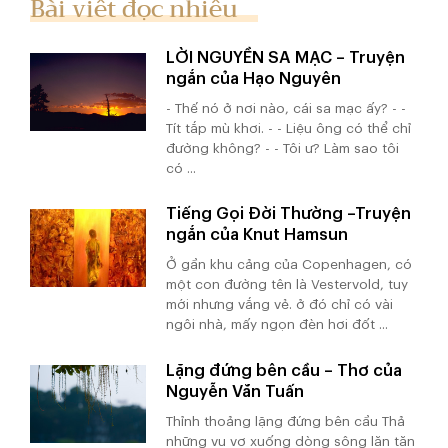
Bài viết đọc nhiều
LỜI NGUYỀN SA MẠC – Truyện
ngắn của Hạo Nguyên
- Thế nó ở nơi nào, cái sa mạc ấy? - -
Tít tắp mù khơi. - - Liệu ông có thể chỉ
đường không? - - Tôi ư? Làm sao tôi
có ...
Tiếng Gọi Đời Thường –Truyện
ngắn của Knut Hamsun
Ở gần khu cảng của Copenhagen, có
một con đường tên là Vestervold, tuy
mới nhưng vắng vẻ. ở đó chỉ có vài
ngôi nhà, mấy ngọn đèn hơi đốt ...
Lặng đứng bên cầu – Thơ của
Nguyễn Văn Tuấn
Thỉnh thoảng lặng đứng bên cầu Thả
những vu vơ xuống dòng sông lăn tăn