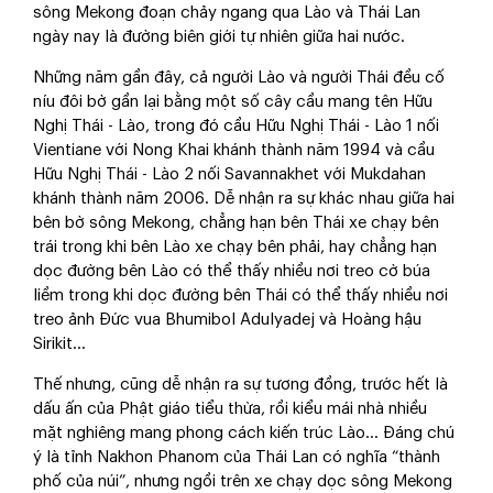
sông Mekong đoạn chảy ngang qua Lào và Thái Lan
ngày nay là đường biên giới tự nhiên giữa hai nước.
Những năm gần đây, cả người Lào và người Thái đều cố
níu đôi bờ gần lại bằng một số cây cầu mang tên Hữu
Nghị Thái - Lào, trong đó cầu Hữu Nghị Thái - Lào 1 nối
Vientiane với Nong Khai khánh thành năm 1994 và cầu
Hữu Nghị Thái - Lào 2 nối Savannakhet với Mukdahan
khánh thành năm 2006. Dễ nhận ra sự khác nhau giữa hai
bên bờ sông Mekong, chẳng hạn bên Thái xe chạy bên
trái trong khi bên Lào xe chạy bên phải, hay chẳng hạn
dọc đường bên Lào có thể thấy nhiều nơi treo cờ búa
liềm trong khi dọc đường bên Thái có thể thấy nhiều nơi
treo ảnh Đức vua Bhumibol Adulyadej và Hoàng hậu
Sirikit...
Thế nhưng, cũng dễ nhận ra sự tương đồng, trước hết là
dấu ấn của Phật giáo tiểu thừa, rồi kiểu mái nhà nhiều
mặt nghiêng mang phong cách kiến trúc Lào... Đáng chú
ý là tỉnh Nakhon Phanom của Thái Lan có nghĩa “thành
phố của núi”, nhưng ngồi trên xe chạy dọc sông Mekong