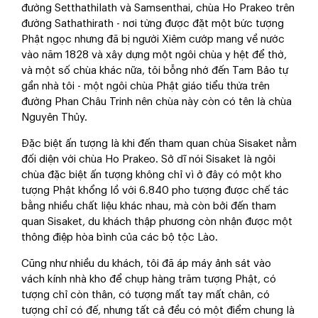
đường Setthathilath và Samsenthai, chùa Ho Prakeo trên
đường Sathathirath - nơi từng được đặt một bức tượng
Phật ngọc nhưng đã bị người Xiêm cướp mang về nước
vào năm 1828 và xây dựng một ngôi chùa y hệt để thờ,
và một số chùa khác nữa, tôi bỗng nhớ đến Tam Bảo tự
gần nhà tôi - một ngôi chùa Phật giáo tiểu thừa trên
đường Phan Châu Trinh nên chùa này còn có tên là chùa
Nguyên Thủy.
Đặc biệt ấn tượng là khi đến tham quan chùa Sisaket nằm
đối diện với chùa Ho Prakeo. Sở dĩ nói Sisaket là ngôi
chùa đặc biệt ấn tượng không chỉ vì ở đây có một kho
tượng Phật khổng lồ với 6.840 pho tượng được chế tác
bằng nhiều chất liệu khác nhau, mà còn bởi đến tham
quan Sisaket, du khách thập phương còn nhận được một
thông điệp hòa bình của các bộ tộc Lào.
Cũng như nhiều du khách, tôi đã áp máy ảnh sát vào
vách kính nhà kho để chụp hàng trăm tượng Phật, có
tượng chỉ còn thân, có tượng mất tay mất chân, có
tượng chỉ có đế, nhưng tất cả đều có một điểm chung là