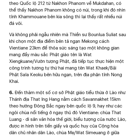
theo Quốc lộ 212 từ Nakhon Phanom về Mukdahan, có
thể thấy Nakhon Phanom không có núi, trong khi đó nhìn
tỉnh Khammouane bên kia sông thì lại thấy rất nhiều núi
đá vôi.
Và không phải ngẫu nhiên mà Thiền sư Bounlua Suliat sau
khi chọn một địa điểm bên tả ngạn Mekong cách
Vientiane 23km để thỏa sức sáng tạo một không gian
mang đầy màu sắc Phật giáo tên là Wat
Xiengkuane/Vườn tượng Phật, đã tiếp tục thực hiện một
công trình tương tự thứ hai mang tên Wat Khaek/Bãi
Phật Sala Keoku bên hữu ngạn, trên địa phận tỉnh Nong
Khai.
6.
Đến thăm một số cơ sở Phật giáo tiểu thừa ở Lào như
Thánh địa That Ing Hang nằm cách Savannakhet 15km
theo hướng Đông Bắc ngay bên quốc lộ 9, hay như các
ngôi chùa nổi tiếng ở ngay thủ đô Vientiane: chùa That
Luang - di sản văn hóa thế giới, biểu tượng của nước Lào,
được in hình trên tiền giấy và quốc huy của Cộng hòa
dân chủ nhân dân Lào, chùa Mẹ/Wat Simeuang ở giữa