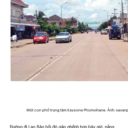
Một con phố trung tâm Kaysone Phomvihane. Ảnh: savan
Đường đi Lao Bảo hồi đó gập ghềnh hơn bây giờ, nắng