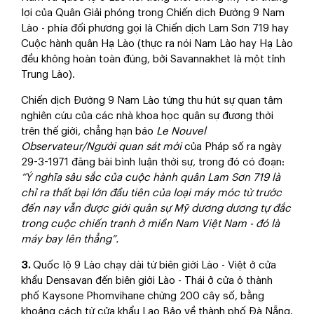
lợi của Quân Giải phóng trong Chiến dịch Đường 9 Nam
Lào - phía đối phương gọi là Chiến dịch Lam Sơn 719 hay
Cuộc hành quân Hạ Lào (thực ra nói Nam Lào hay Hạ Lào
đều không hoàn toàn đúng, bởi Savannakhet là một tỉnh
Trung Lào).
Chiến dịch Đường 9 Nam Lào từng thu hút sự quan tâm
nghiên cứu của các nhà khoa học quân sự đương thời
trên thế giới, chẳng hạn báo
Le Nouvel
Observateur/Người quan sát mới
của Pháp số ra ngày
29-3-1971 đăng bài bình luận thời sự, trong đó có đoạn:
“Ý nghĩa sâu sắc của cuộc hành quân Lam Sơn 719 là
chỉ ra thất bại lớn đầu tiên của loại máy móc từ trước
đến nay vẫn được giới quân sự Mỹ dương dương tự đắc
trong cuộc chiến tranh ở miền Nam Việt Nam - đó là
máy bay lên thẳng”.
3.
Quốc lộ 9 Lào chạy dài từ biên giới Lào - Việt ở cửa
khẩu Densavan đến biên giới Lào - Thái ở cửa ô thành
phố Kaysone Phomvihane chừng 200 cây số, bằng
khoảng cách từ cửa khẩu Lao Bảo về thành phố Đà Nẵng.