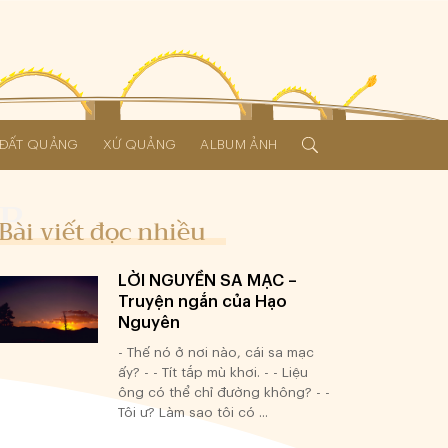
Í ĐẤT QUẢNG
XỨ QUẢNG
ALBUM ẢNH
Bài viết đọc nhiều
LỜI NGUYỀN SA MẠC –
Truyện ngắn của Hạo
Nguyên
- Thế nó ở nơi nào, cái sa mạc
ấy? - - Tít tắp mù khơi. - - Liệu
ông có thể chỉ đường không? - -
Tôi ư? Làm sao tôi có ...