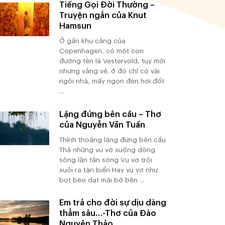
Tiếng Gọi Đời Thường –
Truyện ngắn của Knut
Hamsun
Ở gần khu cảng của
Copenhagen, có một con
đường tên là Vestervold, tuy mới
nhưng vắng vẻ. ở đó chỉ có vài
ngôi nhà, mấy ngọn đèn hơi đốt
...
Lặng đứng bên cầu – Thơ
của Nguyễn Văn Tuấn
Thỉnh thoảng lặng đứng bên cầu
Thả những vu vơ xuống dòng
sông lăn tăn sóng Vu vơ trôi
xuôi ra tận biển Hay vu vơ như
bọt bèo dạt mãi bờ bên ...
Em trả cho đời sự dịu dàng
thẳm sâu…-Thơ của Đào
Nguyên Thảo