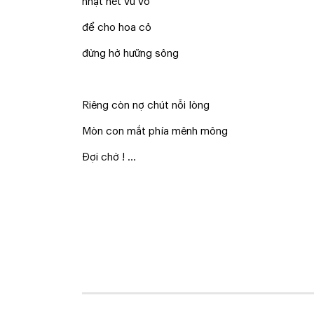
nhặt hết vu vơ
để cho hoa cỏ
đừng hờ hưững sông
Riêng còn nợ chút nỗi lòng
Mòn con mắt phía mênh mông
Đợi chờ ! …