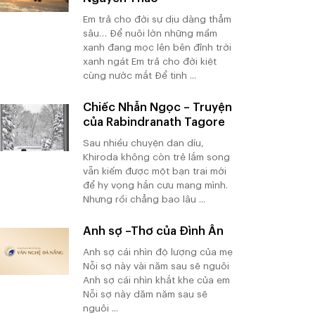
Em trả cho đời sự dịu dàng thẳm
sâu… Để nuôi lớn những mầm
xanh đang mọc lên bên đỉnh trời
xanh ngát Em trả cho đời kiệt
cùng nước mắt Để tinh ...
Chiếc Nhẫn Ngọc – Truyện
của Rabindranath Tagore
Sau nhiều chuyện dan díu,
Khiroda không còn trẻ lắm song
vẫn kiếm được một bạn trai mới
để hy vọng hắn cưu mang mình.
Nhưng rồi chẳng bao lâu ...
Anh sợ –Thơ của Đình Ân
Anh sợ cái nhìn độ lượng của mẹ
Nỗi sợ này vài năm sau sẽ nguôi
Anh sợ cái nhìn khắt khe của em
Nỗi sợ này dăm năm sau sẽ
nguôi ...