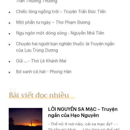
Trần Thương Thương
Chiếc lông ngỗng trời – Truyện Trần Đức Tiến
Một phần tư ngày – Thơ Phạm Đương
Ngụ ngôn một dòng sông - Nguyễn Nhã Tiên
Chuyện hai người bạn nghiện thuốc lá-Truyện ngắn
của Lưu Trùng Dương
Gửi ... - Thơ Lê Khánh Mai
Bờ xanh cỏ hát - Phong Hân
Bài viết đọc nhiều
LỜI NGUYỀN SA MẠC – Truyện
ngắn của Hạo Nguyên
- Thế nó ở nơi nào, cái sa mạc ấy? - -
Tít tắp mù khơi. - - Liệu ông có thể chỉ