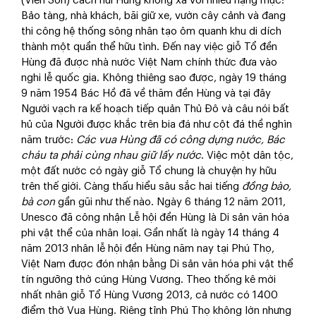
(Viễn Sơn) cách núi Hùng không xa với nhiều hạng mục:
Bảo tàng, nhà khách, bãi giữ xe, vườn cây cảnh và đang
thi công hệ thống sông nhân tạo ôm quanh khu di dích
thành một quần thể hữu tình. Đến nay việc giỗ Tổ đền
Hùng đã được nhà nước Việt Nam chính thức đưa vào
nghi lễ quốc gia. Không thiêng sao được, ngày 19 tháng
9 năm 1954 Bác Hồ đã về thăm đền Hùng và tại đây
Người vạch ra kế hoạch tiếp quản Thủ Đô và câu nói bất
hủ của Người được khắc trên bia đá như cột đá thề nghìn
năm trước:
Các vua Hùng đã có công dựng nước, Bác
cháu ta phải cùng nhau giữ lấy nước
. Việc một dân tộc,
một đất nước có ngày giỗ Tổ chung là chuyện hy hữu
trên thế giới. Càng thấu hiểu sâu sắc hai tiếng
đồng bào,
bà con
gần gũi như thế nào. Ngày 6 tháng 12 năm 2011,
Unesco đã công nhận Lễ hội đền Hùng là Di sản văn hóa
phi vật thể của nhân loại. Gần nhất là ngày 14 tháng 4
năm 2013 nhân lễ hội đền Hùng năm nay tại Phú Thọ,
Việt Nam được đón nhận bằng Di sản văn hóa phi vật thể
tín ngưỡng thờ cúng Hùng Vương. Theo thống kê mới
nhất nhân giỗ Tổ Hùng Vương 2013, cả nước có 1400
điểm thờ Vua Hùng. Riêng tỉnh Phú Thọ không lớn nhưng