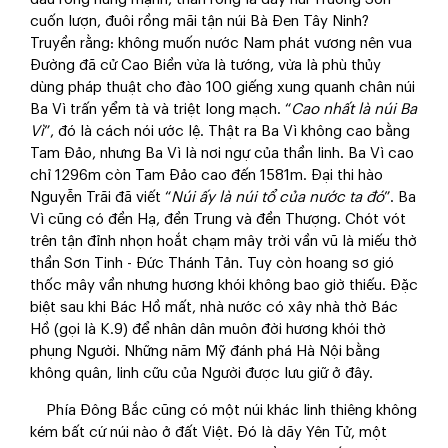
cuốn lượn, đuôi rồng mãi tận núi Bà Đen Tây Ninh?
Truyền rằng: không muốn nước Nam phát vương nên vua
Đường đã cử Cao Biền vừa là tướng, vừa là phù thủy
dùng pháp thuật cho đào 100 giếng xung quanh chân núi
Ba Vì trấn yểm tà và triệt long mạch. “
Cao nhất là núi Ba
Vì
”, đó là cách nói ước lệ. Thật ra Ba Vì không cao bằng
Tam Đảo, nhưng Ba Vì là nơi ngự của thần linh. Ba Vì cao
chỉ 1296m còn Tam Đảo cao đến 1581m. Đại thi hào
Nguyễn Trãi đã viết “
Núi ấy là núi tổ của nước ta đó
”. Ba
Vì cũng có đền Hạ, đền Trung và đền Thượng. Chót vót
trên tận đỉnh nhọn hoắt chạm mây trời vần vũ là miếu thờ
thần Sơn Tinh - Đức Thánh Tản. Tuy còn hoang sơ gió
thốc mây vần nhưng hương khói không bao giờ thiếu. Đặc
biệt sau khi Bác Hồ mất, nhà nước có xây nhà thờ Bác
Hồ (gọi là K.9) để nhân dân muôn đời hương khói thờ
phụng Người. Những năm Mỹ đánh phá Hà Nội bằng
không quân, linh cữu của Người được lưu giữ ở đây.
Phía Đông Bắc cũng có một núi khác linh thiêng không
kém bất cứ núi nào ở đất Việt. Đó là dãy Yên Tử, một