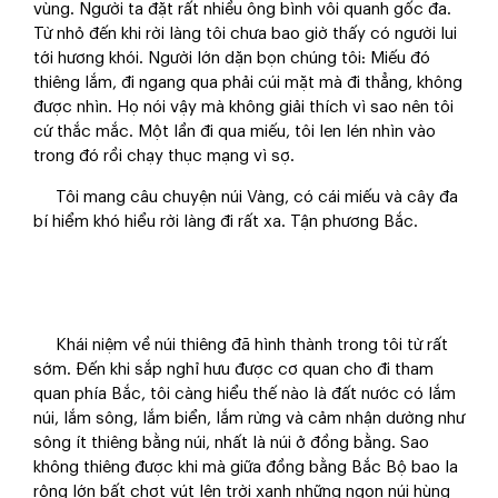
vùng. Người ta đặt rất nhiều ông bình vôi quanh gốc đa.
Từ nhỏ đến khi rời làng tôi chưa bao giờ thấy có người lui
tới hương khói. Người lớn dặn bọn chúng tôi: Miếu đó
thiêng lắm, đi ngang qua phải cúi mặt mà đi thẳng, không
được nhìn. Họ nói vậy mà không giải thích vì sao nên tôi
cứ thắc mắc. Một lần đi qua miếu, tôi len lén nhìn vào
trong đó rồi chạy thục mạng vì sợ.
Tôi mang câu chuyện núi Vàng, có cái miếu và cây đa
bí hiểm khó hiểu rời làng đi rất xa. Tận phương Bắc.
Khái niệm về núi thiêng đã hình thành trong tôi từ rất
sớm. Đến khi sắp nghỉ hưu được cơ quan cho đi tham
quan phía Bắc, tôi càng hiểu thế nào là đất nước có lắm
núi, lắm sông, lắm biển, lắm rừng và cảm nhận dường như
sông ít thiêng bằng núi, nhất là núi ở đồng bằng. Sao
không thiêng được khi mà giữa đồng bằng Bắc Bộ bao la
rộng lớn bất chợt vút lên trời xanh những ngọn núi hùng