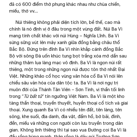
đã có 600 điểm thờ phụng khác nhau như chùa chiền,
miếu, thờ vv…
Núi thiêng không phải diện tích lớn, bề thế, cao mà
chính là nó định vị ở đâu trong một vùng đất. Núi Ba Vì
mang tính chất khác với núi Hùng – Nghĩa Lĩnh. Ba Vì
sừng sững vút lên mây xanh giữa đồng bằng châu thổ
Bắc Bộ. Đứng trên đỉnh Ba Vì nhìn khắp cánh đồng Bắc
Bộ với sông Đà uốn khúc tung bọt trắng xóa mờ dần sau
những thảm lụa làng mạc vô định. Ba Vì là ngọn núi rất
thiêng, một trong những ngọn núi được tôn thờ nhất Đại
Việt. Những khảo cổ học vùng văn hóa cổ Ba Vì nói lên
chiều sâu văn hóa của dân tộc ta. Ba Vì là nơi ngự trị
muôn đời của Thánh Tản Viên – Sơn Tinh, vị thần tối linh
trong “
Tứ bất tử
” tín ngưỡng Việt Nam. Ba Vì là một kho
tàng thần thoại, truyền thuyết, huyền thoại cổ tích và giai
thoại. Xung quanh Ba Vì có nhiều tên đất, tên làng, tên
sông, khe suối, địa danh, địa vật, đầm hồ, bờ bãi, đình,
đền, miếu và những con người còn lưu truyền trong dân
gian. Không linh thiêng thì tại sao vua Đường coi Ba Vì là
đầu rồng hùng mạnh, thân rồng là dãy núi Trường Sơn