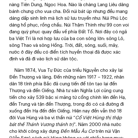
nàng Tiên Dung, Ngọc Hoa. Nào là chàng Lang Liêu dâng
bánh chưng cho vua cha. Đồi núi bát úp nhưng đều mang
dáng dấp sinh linh mà lịch sử lưu truyền như: Núi Phú Lộc
dáng hổ phục, rồng chầu. Núi Thậm Thình như 99 con voi
đang quỳ phục quay đầu về phía Đất Tổ. Nơi đây có ngã
ba Việt Trì là nơi hợp lưu của ba con sông lớn: sông Lô,
sông Thao và sông Hồng. Trời, đất, sông, suối, mây,
nước ở đây đều có điển tích huyền thoại đã được xác
định và đã đi vào lịch sử dân tộc.
Năm 1874, Vua Tự Đức của triều Nguyễn cho xây lại
Đền Thượng và lăng. Đến những năm 1917 – 1922, nhân
dân 18 tỉnh phía Bắc đã cung tiến để tôn tạo lại đền
Thượng và đền Giếng. Nhà tư sản Nghĩa Lợi cũng cung
tiến cho xây 539 bậc xi măng từ cổng chính lên đền Hạ,
đền Trung và tận đền Thượng, trong đó có cả đường đi
xuống đền Hạ đến đền Giếng. Hiện nay đền vẫn thờ 18
đời Vua Hùng và ba vị thần núi “
Cổ Việt Hùng thị thập
bát thế Thánh Vương thánh trị
”. Năm 2000 nhà nước
cho khởi công xây dựng
Đền Mẫu Âu Cơ
trên núi Vặn