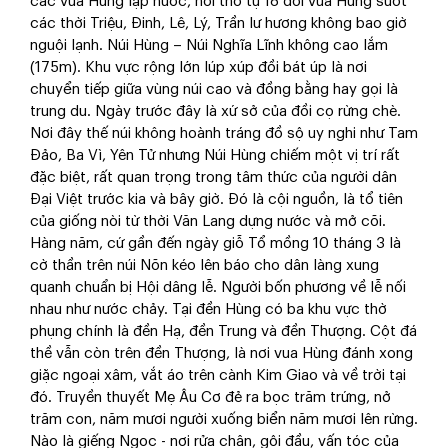
các vua Hùng lập nước, nơi thờ tự 18 đời vua Hùng suốt
các thời Triệu, Đinh, Lê, Lý, Trần lư hương không bao giờ
nguội lạnh. Núi Hùng – Núi Nghĩa Lĩnh không cao lắm
(175m). Khu vực rộng lớn lúp xúp đồi bát úp là nơi
chuyển tiếp giữa vùng núi cao và đồng bằng hay gọi là
trung du. Ngày trước đây là xứ sở của đồi cọ rừng chè.
Nơi đây thế núi không hoành tráng đồ sộ uy nghi như Tam
Đảo, Ba Vì, Yên Tử nhưng Núi Hùng chiếm một vị trí rất
đặc biệt, rất quan trọng trong tâm thức của người dân
Đại Việt trước kia và bây giờ. Đó là cội nguồn, là tổ tiên
của giống nòi từ thời Văn Lang dựng nước và mở cõi.
Hàng năm, cứ gần đến ngày giỗ Tổ mồng 10 tháng 3 là
cờ thần trên núi Nõn kéo lên báo cho dân làng xung
quanh chuẩn bị Hội dâng lễ. Người bốn phương về lễ nối
nhau như nước chảy. Tại đền Hùng có ba khu vực thờ
phụng chính là đền Hạ, đền Trung và đền Thượng. Cột đá
thề vẫn còn trên đền Thượng, là nơi vua Hùng đánh xong
giặc ngoại xâm, vắt áo trên cành Kim Giao và về trời tại
đó. Truyền thuyết Mẹ Âu Cơ đẻ ra bọc trăm trứng, nở
trăm con, năm mươi người xuống biển năm mươi lên rừng.
Nào là giếng Ngọc - nơi rửa chân, gội đầu, vấn tóc của