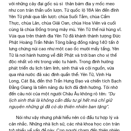
với những cây đại gốc sù sì thân bám địa y mốc meo
như con trăn thần uốn lượn. Từ quốc lộ 18A lên đến đỉnh
Yên Tử phải qua lần lượt: chùa Suối Tắm, chùa Cầm
Thực, chùa Lân, chùa Giải Oan, chùa Hoa Viên và cuối
cùng là chùa Đồng trong mây mù. Yên Tử thế núi hùng vĩ.
Vừa qua trên thánh địa Yên Tử đã khánh thành tượng Đức
Phật Hoàng Trần Nhân Tông bằng đồng nặng 140 tấn ở
lưng chừng núi cao như một cao ốc mười mấy tầng. Yên
Tử là nơi hành hương về đất Phật và trời ban cho vị thế
độc nhất vô nhị trong việc tu hành. Trong định hướng
phát triển du lịch tâm linh, sinh thái và cội nguồn, vừa
qua nhà nước đã xác định quần thể: Yên Tử, Vịnh Hạ
Long, Cát Bà, đền thờ Trần Hưng Đạo và chiến tích Bạch
Đằng Giang là tiềm năng du lịch đã định hướng. Tôi nhớ
đến câu nói của một người Châu Âu không rõ tên:
“Du
lịch sinh thái là không cần đầu tư gì hết mà chỉ giữ
nguyên những gì đã có do thiên nhiên ban tặng”
.
Nói như vậy nhưng phải hiểu nên có đầu tư hợp lý và
cân nhắc. Những nhà lịch sử, các nhà khoa học còn trăn
trở nhiều về vấn đề này. Con người chạm đến thiên nhiên