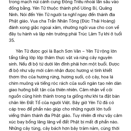
trong mạch núi cánh cung Đông Triều nhoài lấn sâu vào
đồng bằng. Yên Tử thuộc thành phố Uông Bí, Quảng
Ninh. Nói đến Yên Tử người ta nghĩ ngay đến thánh địa
Phật giáo. Vua cha Trần Nhân Tông (Đức Thái Hoàng)
đánh xong giặc ngoại xâm, nhường ngôi vua cho con về
đây tu hành và lập nên trường phái Trúc Lâm Tự khi ở tuổi
35.
Yên Tử được gọi là Bạch Sơn Vân – Yên Tử rộng lớn
tầng tầng lớp lớp thảm thực vật và rừng cây nguyên
sinh. Nếu đi bộ từ dưới lên đỉnh phải hơn một buổi. Được
đi bộ như vậy mới cảm nhận được hương vị tinh khiết
thơm tho của hương rừng, hương suối, cỏ cây, hoa lá
chim muông và tiếng róc rách của suối ngàn tạo nên dàn
giao hưởng bất tận của thiên nhiên. Cảm nhận về cội
nguồn cũng hình thành trong ta giống như khi ta đặt bàn
chân lên Đất Tổ của người Việt. Bây giờ Yên Tử đã có
cáp treo để phần nào giúp cho những người lớn tuổi
viếng thăm thánh địa Phật giáo. Tuy nhiên đi như vậy cảm
xúc bay bổng lâng lâng về đất Phật bị mất đi phần nào.
Những cây tùng, cây bách hơn bảy trăm năm, cùng thời