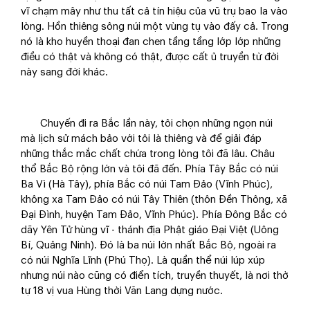
vĩ chạm mây như thu tất cả tín hiệu của vũ trụ bao la vào
lòng. Hồn thiêng sông núi một vùng tụ vào đấy cả. Trong
nó là kho huyền thoại đan chen tầng tầng lớp lớp những
điều có thật và không có thật, được cất ủ truyền từ đời
này sang đời khác.
Chuyến đi ra Bắc lần này, tôi chọn những ngọn núi
mà lịch sử mách bảo với tôi là thiêng và để giải đáp
những thắc mắc chất chứa trong lòng tôi đã lâu. Châu
thổ Bắc Bộ rộng lớn và tôi đã đến. Phía Tây Bắc có núi
Ba Vì (Hà Tây), phía Bắc có núi Tam Đảo (Vĩnh Phúc),
không xa Tam Đảo có núi Tây Thiên (thôn Đền Thông, xã
Đại Đình, huyện Tam Đảo, Vĩnh Phúc). Phía Đông Bắc có
dãy Yên Tử hùng vĩ - thánh địa Phật giáo Đại Việt (Uông
Bí, Quảng Ninh). Đó là ba núi lớn nhất Bắc Bộ, ngoài ra
có núi Nghĩa Lĩnh (Phú Thọ). Là quần thể núi lúp xúp
nhưng núi nào cũng có điển tích, truyền thuyết, là nơi thờ
tự 18 vị vua Hùng thời Văn Lang dựng nước.