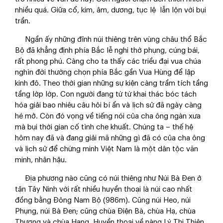
nhiều quá. Giữa cổ, kim, âm, dương, tục lệ lẫn lộn với bụi
trần.
Ngần ấy những đỉnh núi thiêng trên vùng châu thổ Bắc
Bộ đã khẳng định phía Bắc lễ nghi thờ phụng, cúng bái,
rất phong phú. Càng cho ta thấy các triều đại vua chúa
nghìn đời thường chọn phía Bắc gần Vua Hùng để lập
kinh đô. Theo thời gian những sự kiện càng trầm tích tầng
tầng lớp lớp. Con người đang từ từ khai thác bóc tách
hóa giải bao nhiêu câu hỏi bí ẩn và lịch sử đã ngày càng
hé mở. Còn đó vọng về tiếng nói của cha ông ngàn xưa
mà bụi thời gian cố tình che khuất. Chúng ta – thế hệ
hôm nay đã và đang giải mã những gì đã có của cha ông
và lịch sử để chứng minh Việt Nam là một dân tộc văn
minh, nhân hậu.
Địa phương nào cũng có núi thiêng như Núi Bà Đen ở
tận Tây Ninh với rất nhiều huyền thoại là núi cao nhất
đồng bằng Đông Nam Bộ (986m). Cũng núi Heo, núi
Phụng, núi Bà Đen; cũng chùa Điện Bà, chùa Hạ, chùa
Thượng và chùa Hang. Huyền thoại về nàng Lý Thị Thiên