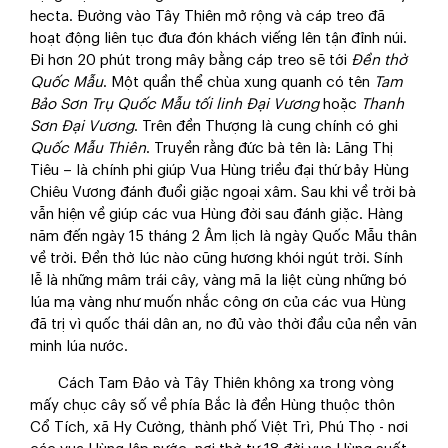
hecta. Đường vào Tây Thiên mở rộng và cáp treo đã
hoạt động liên tục đưa đón khách viếng lên tận đỉnh núi.
Đi hơn 20 phút trong mây bằng cáp treo sẽ tới
Đền thờ
Quốc Mẫu
. Một quần thể chùa xung quanh có tên
Tam
Bảo Sơn Trụ Quốc Mẫu
tối linh Đại Vương
hoặc
Thanh
Sơn Đại Vương
. Trên đền Thượng là cung chính có ghi
Quốc Mẫu Thiên
. Truyền rằng đức bà tên là: Lăng Thị
Tiêu – là chính phi giúp Vua Hùng triều đại thứ bảy Hùng
Chiêu Vương đánh đuổi giặc ngoại xâm. Sau khi về trời bà
vẫn hiện về giúp các vua Hùng đời sau đánh giặc. Hàng
năm đến ngày 15 tháng 2 Âm lịch là ngày Quốc Mẫu thân
về trời. Đền thờ lúc nào cũng hương khói ngút trời. Sính
lễ là những mâm trái cây, vàng mã la liệt cùng những bó
lúa mạ vàng như muốn nhắc công ơn của các vua Hùng
đã trị vì quốc thái dân an, no đủ vào thời đầu của nền văn
minh lúa nước.
Cách Tam Đảo và Tây Thiên không xa trong vòng
mấy chục cây số về phía Bắc là đền Hùng thuộc thôn
Cổ Tích, xã Hy Cường, thành phố Việt Trì, Phú Thọ - nơi