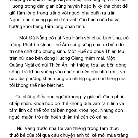
Hương trong dân gian cũng huyền hoặc ly kỳ thà chết để
giữ tấm lòng trong trắng với người phu quân ra trận.
Người dân ở xung quanh tôn vinh đức hạnh của bà và
hương khói bằng tấm lòng chân tình.
Một Đà Nẵng có núi Ngũ Hành với chùa Linh Ứng, có
tượng Phật bà Quan Thế Âm sừng sững nhìn ra biển độ
trì che chở cho chúng sinh. Một Huế có chùa Thiên Mụ
trên núi cao bên dòng Hương Giang mềm mại. Một
Quảng Ngãi có núi Thiên Ấn linh thiêng tọa lạc bên dòng
sông Trà Khúc vuông vức như cái triện của nhà trời… và
các địa phương khác cũng có những ngọn núi thiêng mà
tôi không thể nào biết hết.
Có những điều con người không lý giải nổi đành phải
chấp nhận. Khoa học có thể không dựa vào tâm linh và
tâm linh có thể tồn tại bên ngoài khoa học. Nhưng con
người muốn trở nên hoàn thiện thì cần có cả hai!
Núi Vàng trước nhà tôi vẫn thiêng trong tâm thức
thuở bé của tôi qua câu chuyện anh tôi kể mỗi mùa trăng