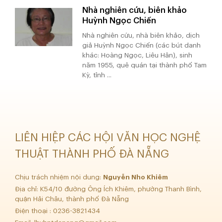
Nhà nghiên cứu, biên khảo
Huỳnh Ngọc Chiến
Nhà nghiên cứu, nhà biên khảo, dịch
giả Huỳnh Ngọc Chiến (các bút danh
khác: Hoàng Ngọc, Liêu Hân), sinh
năm 1955, quê quán tại thành phố Tam
Kỳ, tỉnh ...
LIÊN HIỆP CÁC HỘI VĂN HỌC NGHỆ
THUẬT THÀNH PHỐ ĐÀ NẴNG
Chịu trách nhiệm nội dung:
Nguyễn Nho Khiêm
Địa chỉ: K54/10 đường Ông Ích Khiêm, phường Thanh Bình,
quận Hải Châu, thành phố Đà Nẵng
Điện thoại : 0236-3821434