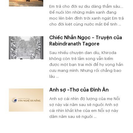
Em trả cho đời sự dịu dàng thẳm sâu…
Để nuôi lớn những mầm xanh đang
mọc lên bên đỉnh trời xanh ngát Em trả
cho đời kiệt cùng nước mắt Để tinh ...
Chiếc Nhẫn Ngọc – Truyện của
Rabindranath Tagore
Sau nhiều chuyện dan díu, Khiroda
không còn trẻ lắm song vẫn kiếm
được một bạn trai mới để hy vọng hắn
cưu mang mình. Nhưng rồi chẳng bao
lâu ...
Anh sợ –Thơ của Đình Ân
Anh sợ cái nhìn độ lượng của mẹ Nỗi
sợ này vài năm sau sẽ nguôi Anh sợ
cái nhìn khắt khe của em Nỗi sợ này
dăm năm sau sẽ nguôi ...