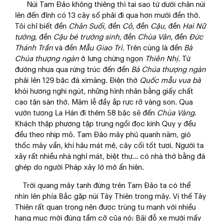
Núi Tam Đảo không thiêng thì tại sao từ dưới chân núi
lên đến đỉnh có 13 cây số phải đi qua hơn mười đền thờ.
Tôi chỉ biết đền
Chân Suối
, đền
Cô
, đền
Cậu,
đền
Hai Nữ
tướng
, đền
Cậu bé trường sinh
, đền
Chùa Vân
, đền
Đức
Thánh Trần
và đền
Mẫu Giao Trì.
Trên cùng là đền
Bà
Chúa thượng ngàn
ở lưng chừng ngọn
Thiên Nhị
. Từ
đường nhựa qua rừng trúc đến đền
Bà Chúa thượng ngàn
phải lên 129 bậc đá ximăng. Điện thờ
Quốc mẫu vua bà
khói hương nghi ngút, những hình nhân bằng giấy chất
cao tận sàn thờ. Mâm lễ đầy ắp rực rỡ vàng son. Qua
vườn tượng La Hán đi thêm 58 bậc sẽ đến
Chùa Vàng
.
Khách thập phương tập trung ngồi đọc kinh Quy y đều
đều theo nhịp mõ. Tam Đảo mây phủ quanh năm, gió
thốc mây vần, khí hậu mát mẻ, cây cối tốt tươi. Người ta
xây rất nhiều nhà nghỉ mát, biệt thự… có nhà thờ bằng đá
ghép do người Pháp xây lờ mờ ẩn hiện.
Trời quang mây tạnh đứng trên Tam Đảo ta có thể
nhìn lên phía Bắc gặp núi Tây Thiên trong mây. Vị thế Tây
Thiên rất quan trọng nên được trùng tu mạnh với nhiều
hạng mục mới đúng tầm cỡ của nó: Bãi đỗ xe mười mấy