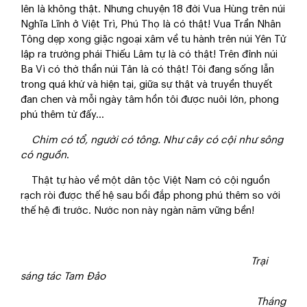
lên là không thật. Nhưng chuyện 18 đời Vua Hùng trên núi
Nghĩa Lĩnh ở Việt Trì, Phú Thọ là có thật! Vua Trần Nhân
Tông dẹp xong giặc ngoại xâm về tu hành trên núi Yên Tử
lập ra trường phái Thiếu Lâm tự là có thật! Trên đỉnh núi
Ba Vì có thờ thần núi Tản là có thật! Tôi đang sống lẫn
trong quá khứ và hiện tại, giữa sự thật và truyền thuyết
đan chen và mỗi ngày tâm hồn tôi được nuôi lớn, phong
phú thêm từ đấy…
Chim có tổ, người có tông. Như cây có cội như sông
có nguồn
.
Thật tự hào về một dân tộc Việt Nam có cội nguồn
rạch ròi được thế hệ sau bồi đắp phong phú thêm so với
thế hệ đi trước. Nước non này ngàn năm vững bền!
Trại
sáng tác Tam Đảo
Tháng