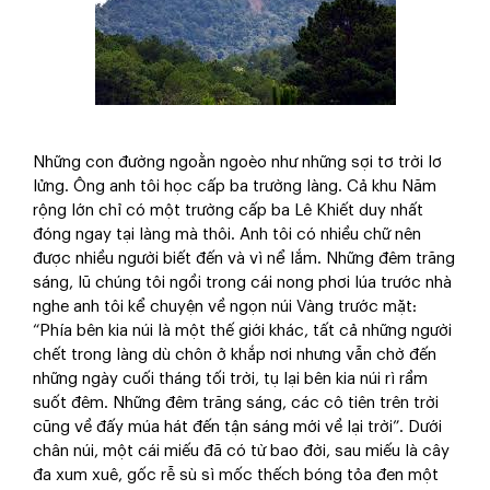
Những con đường ngoằn ngoèo như những sợi tơ trời lơ
lửng. Ông anh tôi học cấp ba trường làng. Cả khu Năm
rộng lớn chỉ có một trường cấp ba Lê Khiết duy nhất
đóng ngay tại làng mà thôi. Anh tôi có nhiều chữ nên
được nhiều người biết đến và vì nể lắm. Những đêm trăng
sáng, lũ chúng tôi ngồi trong cái nong phơi lúa trước nhà
nghe anh tôi kể chuyện về ngọn núi Vàng trước mặt:
“Phía bên kia núi là một thế giới khác, tất cả những người
chết trong làng dù chôn ở khắp nơi nhưng vẫn chờ đến
những ngày cuối tháng tối trời, tụ lại bên kia núi rì rầm
suốt đêm. Những đêm trăng sáng, các cô tiên trên trời
cũng về đấy múa hát đến tận sáng mới về lại trời”. Dưới
chân núi, một cái miếu đã có từ bao đời, sau miếu là cây
đa xum xuê, gốc rễ sù sì mốc thếch bóng tỏa đen một