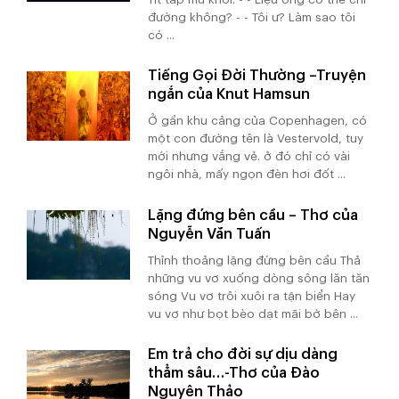
đường không? - - Tôi ư? Làm sao tôi
có ...
Tiếng Gọi Đời Thường –Truyện
ngắn của Knut Hamsun
Ở gần khu cảng của Copenhagen, có
một con đường tên là Vestervold, tuy
mới nhưng vắng vẻ. ở đó chỉ có vài
ngôi nhà, mấy ngọn đèn hơi đốt ...
Lặng đứng bên cầu – Thơ của
Nguyễn Văn Tuấn
Thỉnh thoảng lặng đứng bên cầu Thả
những vu vơ xuống dòng sông lăn tăn
sóng Vu vơ trôi xuôi ra tận biển Hay
vu vơ như bọt bèo dạt mãi bờ bên ...
Em trả cho đời sự dịu dàng
thẳm sâu…-Thơ của Đào
Nguyên Thảo