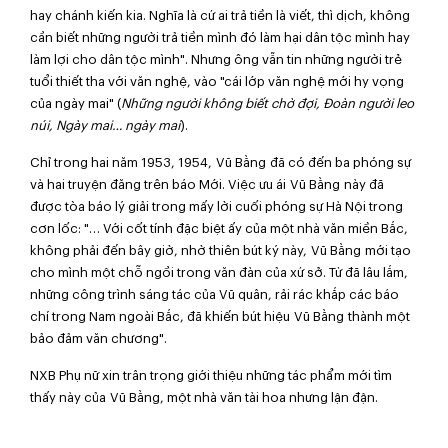
hay chánh kiến kia. Nghĩa là cứ ai trả tiền là viết, thì dịch, không
cần biết những người trả tiền mình đó làm hại dân tộc mình hay
làm lợi cho dân tộc mình". Nhưng ông vẫn tin những người trẻ
tuổi thiết tha với văn nghệ, vào "cái lớp văn nghệ mới hy vọng
của ngày mai" (
Những người không biết chờ đợi, Đoàn người leo
núi, Ngày mai… ngày mai
).
Chỉ trong hai năm 1953, 1954,
Vũ Bằng
đã có đến ba phóng sự
và hai truyện đăng trên báo Mới. Việc ưu ái
Vũ Bằng
này đã
được tòa báo lý giải trong mấy lời cuối phóng sự Hà Nội trong
cơn lốc: "… Với cốt tính đặc biệt ấy của một nhà văn miền Bắc,
không phải đến bây giờ, nhờ thiên bút ký này,
Vũ Bằng
mới tạo
cho mình một chỗ ngồi trong văn đàn của xứ sở. Từ đã lâu lắm,
những công trình sáng tác của Vũ quân, rải rác khắp các báo
chí trong Nam ngoài Bắc, đã khiến bút hiệu
Vũ Bằng
thành một
bảo đảm văn chương".
NXB Phụ nữ xin trân trọng giới thiệu những tác phẩm mới tìm
thấy này của
Vũ Bằng
, một nhà văn tài hoa nhưng lận đận.