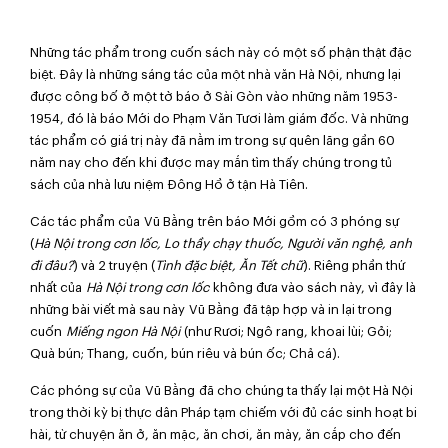
Những tác phẩm trong cuốn sách này có một số phận thật đặc
biệt. Đây là những sáng tác của một nhà văn Hà Nội, nhưng lại
được công bố ở một tờ báo ở Sài Gòn vào những năm 1953-
1954, đó là báo Mới do Phạm Văn Tươi làm giám đốc. Và những
tác phẩm có giá trị này đã nằm im trong sự quên lãng gần 60
năm nay cho đến khi được may mắn tìm thấy chúng trong tủ
sách của nhà lưu niệm Đông Hồ ở tận Hà Tiên.
Các tác phẩm của
Vũ Bằng
trên báo Mới gồm có 3 phóng sự
(
Hà Nội trong cơn lốc, Lo thầy chạy thuốc, Người văn nghệ, anh
đi đâu?
) và 2 truyện (
Tình đặc biệt, Ăn Tết chữ
). Riêng phần thứ
nhất của
Hà Nội trong cơn lốc
không đưa vào sách này, vì đây là
những bài viết mà sau này
Vũ Bằng
đã tập hợp và in lại trong
cuốn
Miếng ngon Hà Nội
(như Rươi; Ngô rang, khoai lùi; Gỏi;
Quà bún; Thang, cuốn, bún riêu và bún ốc; Chả cá).
Các phóng sự của
Vũ Bằng
đã cho chúng ta thấy lại một Hà Nội
trong thời kỳ bị thực dân Pháp tạm chiếm với đủ các sinh hoạt bi
hài, từ chuyện ăn ở, ăn mặc, ăn chơi, ăn mày, ăn cắp cho đến