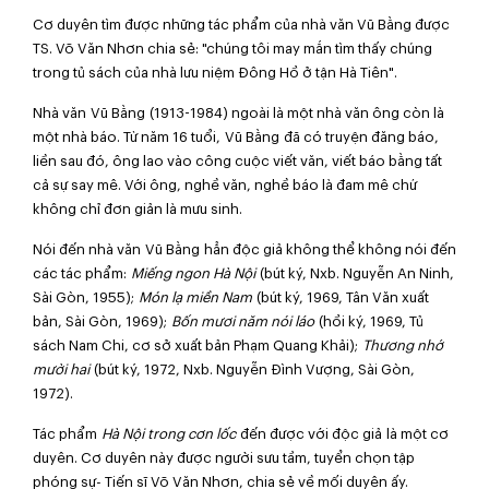
Cơ duyên tìm được những tác phẩm của nhà văn Vũ Bằng được
TS. Võ Văn Nhơn chia sẻ: "chúng tôi may mắn tìm thấy chúng
trong tủ sách của nhà lưu niệm Đông Hồ ở tận Hà Tiên".
Nhà văn
Vũ Bằng
(1913-1984) ngoài là một nhà văn ông còn là
một nhà báo. Từ năm 16 tuổi,
Vũ Bằng
đã có truyện đăng báo,
liền sau đó, ông lao vào công cuộc viết văn, viết báo bằng tất
cả sự say mê. Với ông, nghề văn, nghề báo là đam mê chứ
không chỉ đơn giản là mưu sinh.
Nói đến nhà văn
Vũ Bằng
hẳn độc giả không thể không nói đến
các tác phẩm:
Miếng ngon Hà Nội
(bút ký, Nxb. Nguyễn An Ninh,
Sài Gòn, 1955);
Món lạ miền Nam
(bút ký, 1969, Tân Văn xuất
bản, Sài Gòn, 1969);
Bốn mươi năm nói láo
(hồi ký, 1969, Tủ
sách Nam Chi, cơ sở xuất bản Phạm Quang Khải);
Thương nhớ
mười hai
(bút ký, 1972, Nxb. Nguyễn Đình Vượng, Sài Gòn,
1972).
Tác phẩm
Hà Nội trong cơn lốc
đến được với độc giả là một cơ
duyên. Cơ duyên này được người sưu tầm, tuyển chọn tập
phóng sự- Tiến sĩ Võ Văn Nhơn, chia sẻ về mối duyên ấy.