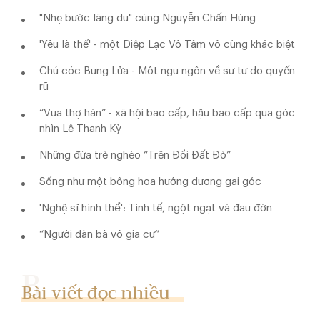
"Nhẹ bước lãng du" cùng Nguyễn Chấn Hùng
'Yêu là thế' - một Diệp Lạc Vô Tâm vô cùng khác biệt
Chú cóc Bụng Lửa - Một ngụ ngôn về sự tự do quyến
rũ
“Vua thợ hàn” - xã hội bao cấp, hậu bao cấp qua góc
nhìn Lê Thanh Kỳ
Những đứa trẻ nghèo “Trên Đồi Đất Đỏ”
Sống như một bông hoa hướng dương gai góc
'Nghệ sĩ hình thể': Tinh tế, ngột ngạt và đau đớn
“Người đàn bà vô gia cư”
Bài viết đọc nhiều