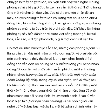
chuyện lo thầy chạy thuốc, chuyện sinh hoạt văn nghệ. Những
phóng sự này bây giờ đọc lại xem ra vẫn rất thời sự. Những trang
ông viết về chuyện đạo văn, đạo sách; chuyện chăn dắt ăn
mày; chuyện những thầy thuốc vô lương tâm chữa bệnh chỉ vì
đồng tiền, hình như cũng không khác gì với những vụ án, những
phóng sự chúng ta đọc trên báo chí gần đây. Chỉ khác là những
phóng sự này hấp dẫn hơn vì được viết bằng một ngòi bút tài
hoa, sắc sảo; vì được phân tích, lý giải một cách rất cặn kẽ.
Có một cái nhìn hiện thực sắc sảo, nhưng các phóng sự của
Vũ
Bằng
vẫn tràn đầy một niềm tin vào con người, vào sự tiến bộ.
Bên cạnh những thầy thuốc vô lương tâm chữa bệnh chỉ vì
đồng tiền vẫn còn có những bác sĩ biết thương yêu bệnh nhân,
có người còn lén vợ chữa bệnh miễn phí cho một anh công
nhân nghèo (
Lương tâm chưa chết, Một tuần một ngày chữa
bệnh không lấy tiền
). Trong
Người văn nghệ, anh đi đâu?
, sau
khi tiếc nuối một thời làm văn làm báo sôi nổi trước 1945, một
thời xây "mộng đẹp trong khói lửa" kháng chiến, ông đã phê
phán mạnh mẽ cái "vũng sình lầy lấy mệnh danh là "ao tù văn
hóa" hiện tại" (
Một bọn chán chường
) và cái bọn người văn
nghệ cứ "viết bứa bừa, viết lia lịa, viết bất phân chánh kiến này