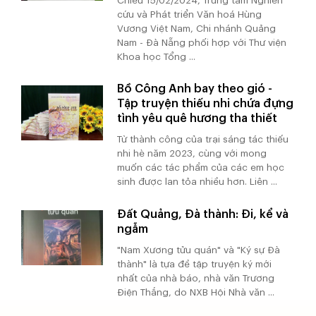
Chiều 15/02/2024, Trung tâm Nghiên
cứu và Phát triển Văn hoá Hùng
Vương Việt Nam, Chi nhánh Quảng
Nam - Đà Nẵng phối hợp với Thư viện
Khoa học Tổng ...
Bồ Công Anh bay theo gió -
Tập truyện thiếu nhi chứa đựng
tình yêu quê hương tha thiết
Từ thành công của trại sáng tác thiếu
nhi hè năm 2023, cùng với mong
muốn các tác phẩm của các em học
sinh được lan tỏa nhiều hơn. Liên ...
Đất Quảng, Đà thành: Đi, kể và
ngẫm
"Nam Xương tửu quán" và "Ký sự Đà
thành" là tựa đề tập truyện ký mới
nhất của nhà báo, nhà văn Trương
Điện Thắng, do NXB Hội Nhà văn ...