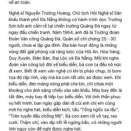
về an toàn.
Nghệ sĩ Nguyễn Trường Hoàng, Chủ tịch Hội Nghệ sĩ Sân
khấu thành phố Đà Nẵng không có hành trình dọc Trường
Sơn bởi anh cắm rễ tại chiến trường Quảng Đà ngay từ
ngày đầu chiến tranh. Năm 1964, anh đã là Trưởng đoàn
Đoàn Văn công Quảng Đà. Quân số chỉ chừng 25 - 30
người, chưa ai lập gia đình. Địa bàn hoạt động là những
vùng đất giải phóng cài răng lược của Hội An, Hòa Vang,
Duy Xuyên, Điện Bàn, Đại Lộc và Đà Nẵng. Mỗi khi nghe
đoàn văn công bộ đội về biểu diễn, bà con ta đều nô nức
đi xem. Biết đi xem văn nghệ có khi bị pháo chụp, bị bom
tọa độ rập rình, vậy mà bà con rất ước ao được xem. Khi
biểu diễn, đèn măng-xông phải che kín, chỉ chừa một
khoảng cho ánh sáng chiếu vào sân khấu. Máy bay đến là
tắt đèn, máy bay đi tiếp tục biểu diễn. Với tinh thần phục
vụ hết mình, ban ngày gặp dân đi củi anh chị em cũng
mời họ nghe hát, biểu diễn kịch, tấu “Tổng ngốc sa lầy”,
“Trên tuyến đầu chống Mỹ”. Bà con xem rồi vỗ tay, reo
cười. Thậm chí, vào dịp tết lễ ngừng bắn, có những người
lính ngụy còn đề nghị được nghe hát.