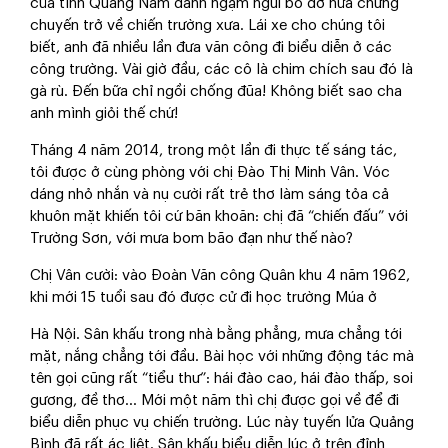
của tỉnh Quảng Nam đành ngậm ngùi bỏ dở nửa chừng
chuyến trở về chiến trường xưa. Lái xe cho chúng tôi
biết, anh đã nhiều lần đưa văn công đi biểu diễn ở các
công trường. Vài giờ đầu, các cô là chim chích sau đó là
gà rù. Đến bữa chỉ ngồi chống đũa! Không biết sao cha
anh mình giỏi thế chứ!
Tháng 4 năm 2014, trong một lần đi thực tế sáng tác,
tôi được ở cùng phòng với chị Đào Thị Minh Vân. Vóc
dáng nhỏ nhắn và nụ cười rất trẻ thơ làm sáng tỏa cả
khuôn mặt khiến tôi cứ băn khoăn: chị đã “chiến đấu” với
Trường Sơn, với mưa bom bão đạn như thế nào?
Chị Vân cười: vào Đoàn Văn công Quân khu 4 năm 1962,
khi mới 15 tuổi sau đó được cử đi học trường Múa ở
Hà Nội. Sân khấu trong nhà bằng phẳng, mưa chẳng tới
mặt, nắng chẳng tới đầu. Bài học với những động tác mà
tên gọi cũng rất “tiểu thư”: hái đào cao, hái đào thấp, soi
gương, đề thơ... Mới một năm thì chị được gọi về để đi
biểu diễn phục vụ chiến trường. Lúc này tuyến lửa Quảng
Bình đã rất ác liệt. Sân khấu biểu diễn lúc ở trên đỉnh