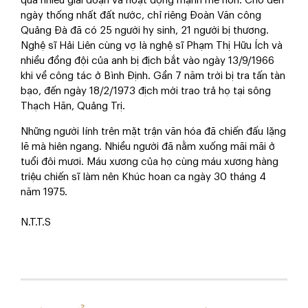
qua nhiều giai đoạn và hoạt động mạnh mẽ hơn. Cho đến
ngày thống nhất đất nước, chỉ riêng Đoàn Văn công
Quảng Đà đã có 25 người hy sinh, 21 người bị thương.
Nghệ sĩ Hải Liên cùng vợ là nghệ sĩ Phạm Thị Hữu Ích và
nhiều đồng đội của anh bị địch bắt vào ngày 13/9/1966
khi về công tác ở Bình Định. Gần 7 năm trời bị tra tấn tàn
bạo, đến ngày 18/2/1973 địch mới trao trả họ tại sông
Thạch Hãn, Quảng Trị.
Những người lính trên mặt trận văn hóa đã chiến đấu lặng
lẽ mà hiên ngang. Nhiều người đã nằm xuống mãi mãi ở
tuổi đôi mươi. Máu xương của họ cùng máu xương hàng
triệu chiến sĩ làm nên Khúc hoan ca ngày 30 tháng 4
năm 1975.
N.T.T.S