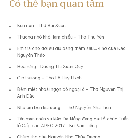
Có thể bạn quan tâm
Bùn non - Thơ Bùi Xuân
Thương nhớ khói lam chiều – Thơ Thư Yên
Em trả cho đời sự dịu dàng thẳm sâu…-Thơ của Đào
Nguyên Thảo
Hoa rừng - Dương Thị Xuân Quý
Giọt sương – Thơ Lê Huy Hạnh
Đêm miết nhoài ngọn cỏ ngoại ô – Thơ Nguyễn Thị
Anh Đào
Nhà em bên kia sông – Thơ Nguyễn Nhã Tiên
Tản mạn nhân sự kiện Đà Nẵng đăng cai tổ chức Tuần
lễ Cấp cao APEC 2017 - Bùi Văn Tiếng
Chùm thơ của Nguyễn Nho Thùy Dương