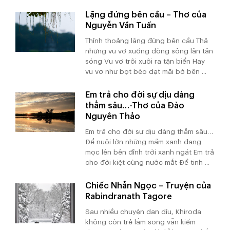
Lặng đứng bên cầu – Thơ của
Nguyễn Văn Tuấn
Thỉnh thoảng lặng đứng bên cầu Thả
những vu vơ xuống dòng sông lăn tăn
sóng Vu vơ trôi xuôi ra tận biển Hay
vu vơ như bọt bèo dạt mãi bờ bên ...
Em trả cho đời sự dịu dàng
thẳm sâu…-Thơ của Đào
Nguyên Thảo
Em trả cho đời sự dịu dàng thẳm sâu…
Để nuôi lớn những mầm xanh đang
mọc lên bên đỉnh trời xanh ngát Em trả
cho đời kiệt cùng nước mắt Để tinh ...
Chiếc Nhẫn Ngọc – Truyện của
Rabindranath Tagore
Sau nhiều chuyện dan díu, Khiroda
không còn trẻ lắm song vẫn kiếm