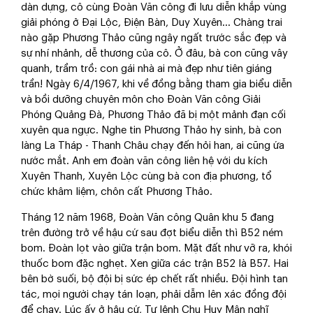
dàn dựng, cô cùng Ðoàn Văn công đi lưu diễn khắp vùng
giải phóng ở Ðại Lộc, Ðiện Bàn, Duy Xuyên... Chàng trai
nào gặp Phương Thảo cũng ngây ngất trước sắc đẹp và
sự nhí nhảnh, dễ thương của cô. Ở đâu, bà con cũng vây
quanh, trầm trồ: con gái nhà ai mà đẹp như tiên giáng
trần! Ngày 6/4/1967, khi về đồng bằng tham gia biểu diễn
và bồi dưỡng chuyên môn cho Đoàn Văn công Giải
Phóng Quảng Đà, Phương Thảo đã bị một mảnh đạn cối
xuyên qua ngực. Nghe tin Phương Thảo hy sinh, bà con
làng La Tháp - Thanh Châu chạy đến hỏi han, ai cũng ứa
nước mắt. Anh em đoàn văn công liên hệ với du kích
Xuyên Thanh, Xuyên Lộc cùng bà con địa phương, tổ
chức khâm liệm, chôn cất Phương Thảo.
Tháng 12 năm 1968, Đoàn Văn công Quân khu 5 đang
trên đường trở về hậu cứ sau đợt biểu diễn thì B52 ném
bom. Đoàn lọt vào giữa trận bom. Mặt đất như vỡ ra, khói
thuốc bom đặc nghẹt. Xen giữa các trận B52 là B57. Hai
bên bờ suối, bộ đội bị sức ép chết rất nhiều. Đội hình tan
tác, mọi người chạy tán loạn, phải dẫm lên xác đồng đội
để chạy. Lúc ấy ở hậu cứ, Tư lệnh Chu Huy Mân nghĩ