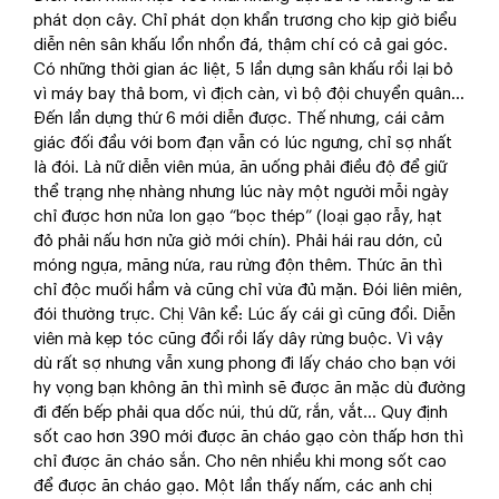
phát dọn cây. Chỉ phát dọn khẩn trương cho kịp giờ biểu
diễn nên sân khấu lổn nhổn đá, thậm chí có cả gai góc.
Có những thời gian ác liệt, 5 lần dựng sân khấu rồi lại bỏ
vì máy bay thả bom, vì địch càn, vì bộ đội chuyển quân...
Đến lần dựng thứ 6 mới diễn được. Thế nhưng, cái cảm
giác đối đầu với bom đạn vẫn có lúc ngưng, chỉ sợ nhất
là đói. Là nữ diễn viên múa, ăn uống phải điều độ để giữ
thể trạng nhẹ nhàng nhưng lúc này một người mỗi ngày
chỉ được hơn nửa lon gạo “bọc thép” (loại gạo rẫy, hạt
đỏ phải nấu hơn nửa giờ mới chín). Phải hái rau dớn, củ
móng ngựa, măng nứa, rau rừng độn thêm. Thức ăn thì
chỉ độc muối hầm và cũng chỉ vừa đủ mặn. Đói liên miên,
đói thường trực. Chị Vân kể: Lúc ấy cái gì cũng đổi. Diễn
viên mà kẹp tóc cũng đổi rồi lấy dây rừng buộc. Vì vậy
dù rất sợ nhưng vẫn xung phong đi lấy cháo cho bạn với
hy vọng bạn không ăn thì mình sẽ được ăn mặc dù đường
đi đến bếp phải qua dốc núi, thú dữ, rắn, vắt... Quy định
sốt cao hơn 390 mới được ăn cháo gạo còn thấp hơn thì
chỉ được ăn cháo sắn. Cho nên nhiều khi mong sốt cao
để được ăn cháo gạo. Một lần thấy nấm, các anh chị