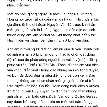
Nguyễn Văn Tỷ, diễn viên kiêm y tá Hoàng Văn Trum cùng
nhiều diễn viên.
Mắt đỏ hoe, giọng nghẹn lại một lúc, nghệ sĩ Trường
Hoàng nói tiếp: Tất cả diễn viên đã hy sinh khi chưa ai lập
gia đình. Bí thư chi đoàn Nguyễn Văn Tỷ trước khi nhắm
mắt gọi người yêu là Hoàng Ngọc Lan đến dặn dò: anh
muốn cùng em làm lễ cưới sau khi thống nhất đất nước.
Nay nhiệm vụ chưa hoàn thành. Em ở lại chiến đấu.
Anh em cử vài người đưa chị em nữ qua Xuyên Thanh còn
số anh em nam ở lại phân công nhau lo chôn cất đồng
đội rồi sau đó phân công người thay vai, luyện tập để kịp
phục vụ tết. Chiều 30 Tết Mậu Thân, dù anh em vừa diễn
vừa khóc, diễn xuất không cao nhưng sau khi tổng duyệt,
vở kịch đã được đưa ra biểu diễn cho bà con xem. Đau
thương không làm chùn chân những người chiến sĩ trên
trận tuyến văn hóa. Có lần, Đoàn đang biểu diễn ở Xuyên
Khương, huyện Duy Xuyên thì địch bắn lủng màn nhưng
anh chị em vẫn biểu diễn. Đoàn Văn công Quảng Đà sau
này được bổ sung thêm nhiều bộ môn với các tên gọi