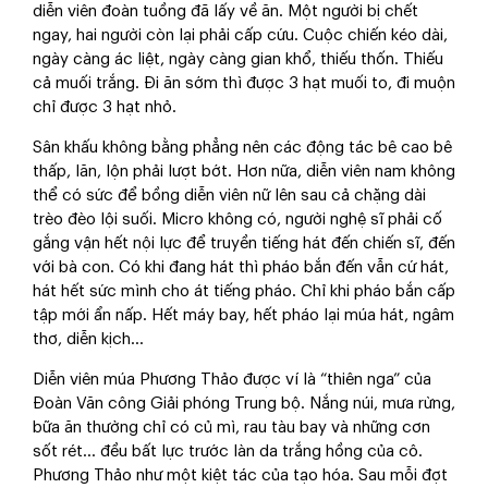
diễn viên đoàn tuồng đã lấy về ăn. Một người bị chết
ngay, hai người còn lại phải cấp cứu. Cuộc chiến kéo dài,
ngày càng ác liệt, ngày càng gian khổ, thiếu thốn. Thiếu
cả muối trắng. Đi ăn sớm thì được 3 hạt muối to, đi muộn
chỉ được 3 hạt nhỏ.
Sân khấu không bằng phẳng nên các động tác bê cao bê
thấp, lăn, lộn phải lượt bớt. Hơn nữa, diễn viên nam không
thể có sức để bồng diễn viên nữ lên sau cả chặng dài
trèo đèo lội suối. Micro không có, người nghệ sĩ phải cố
gắng vận hết nội lực để truyền tiếng hát đến chiến sĩ, đến
với bà con. Có khi đang hát thì pháo bắn đến vẫn cứ hát,
hát hết sức mình cho át tiếng pháo. Chỉ khi pháo bắn cấp
tập mới ẩn nấp. Hết máy bay, hết pháo lại múa hát, ngâm
thơ, diễn kịch…
Diễn viên múa Phương Thảo được ví là “thiên nga” của
Đoàn Văn công Giải phóng Trung bộ. Nắng núi, mưa rừng,
bữa ăn thường chỉ có củ mì, rau tàu bay và những cơn
sốt rét... đều bất lực trước làn da trắng hồng của cô.
Phương Thảo như một kiệt tác của tạo hóa. Sau mỗi đợt