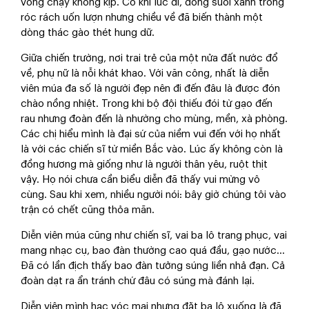
võng chạy không kịp. Có khi lúc đi, dòng suối xanh trong
róc rách uốn lượn nhưng chiều về đã biến thành một
dòng thác gào thét hung dữ.
Giữa chiến trường, nơi trai trẻ của một nửa đất nước đổ
về, phụ nữ là nỗi khát khao. Với văn công, nhất là diễn
viên múa đa số là người đẹp nên đi đến đâu là được đón
chào nồng nhiệt. Trong khi bộ đội thiếu đói từ gạo đến
rau nhưng đoàn đến là nhường cho mùng, mền, xà phòng.
Các chị hiểu mình là đại sứ của niềm vui đến với họ nhất
là với các chiến sĩ từ miền Bắc vào. Lúc ấy không còn là
đồng hương mà giống như là người thân yêu, ruột thịt
vậy. Họ nói chưa cần biểu diễn đã thấy vui mừng vô
cùng. Sau khi xem, nhiều người nói: bây giờ chúng tôi vào
trận có chết cũng thỏa mãn.
Diễn viên múa cũng như chiến sĩ, vai ba lô trang phục, vai
mang nhạc cụ, bao đàn thường cao quá đầu, gạo nước...
Đã có lần địch thấy bao đàn tưởng súng liền nhả đạn. Cả
đoàn dạt ra ẩn tránh chứ đâu có súng mà đánh lại.
Diễn viên mình hạc vóc mai nhưng đặt ba lô xuống là đã