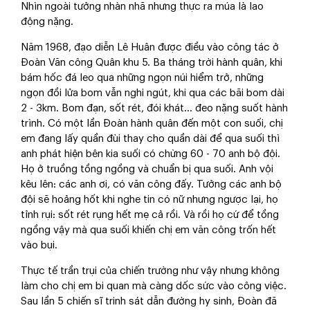
Nhìn ngoài tưởng nhàn nhã nhưng thực ra múa là lao
động nặng.
Năm 1968, đạo diễn Lê Huân được điều vào công tác ở
Đoàn Văn công Quân khu 5. Ba tháng trời hành quân, khi
bám hốc đá leo qua những ngọn núi hiểm trở, những
ngọn đồi lửa bom vẫn nghi ngút, khi qua các bãi bom dài
2 - 3km. Bom đạn, sốt rét, đói khát... đeo nặng suốt hành
trình. Có một lần Đoàn hành quân đến một con suối, chị
em đang lấy quần đùi thay cho quần dài để qua suối thì
anh phát hiện bên kia suối có chừng 60 - 70 anh bộ đội.
Họ ở truồng tồng ngồng và chuẩn bị qua suối. Anh vội
kêu lên: các anh ơi, có văn công đấy. Tưởng các anh bộ
đội sẽ hoảng hốt khi nghe tin có nữ nhưng ngược lại, họ
tỉnh rụi: sốt rét rụng hết mẹ cả rồi. Và rồi họ cứ để tồng
ngồng vậy mà qua suối khiến chị em văn công trốn hết
vào bụi.
Thực tế trần trụi của chiến trường như vậy nhưng không
làm cho chị em bi quan mà càng dốc sức vào công việc.
Sau lần 5 chiến sĩ trinh sát dẫn đường hy sinh, Đoàn đã