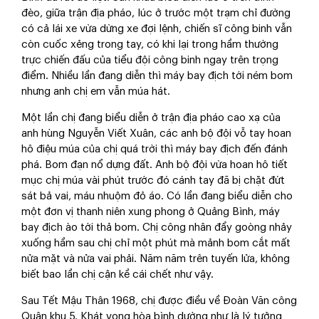
đèo, giữa trận địa pháo, lúc ở trước một trạm chỉ đường
có cả lái xe vừa dừng xe đợi lệnh, chiến sĩ công binh vẫn
còn cuốc xẻng trong tay, có khi lại trong hầm thường
trực chiến đấu của tiểu đội công binh ngay trên trọng
điểm. Nhiều lần đang diễn thì máy bay địch tới ném bom
nhưng anh chị em vẫn múa hát.
Một lần chị đang biểu diễn ở trận địa pháo cao xạ của
anh hùng Nguyễn Viết Xuân, các anh bộ đội vỗ tay hoan
hô điệu múa của chị quá trời thì máy bay địch đến đánh
phá. Bom đạn nổ dựng đất. Anh bộ đội vừa hoan hô tiết
mục chị múa vài phút trước đó cánh tay đã bị chặt đứt
sát bả vai, máu nhuộm đỏ áo. Có lần đang biểu diễn cho
một đơn vị thanh niên xung phong ở Quảng Bình, máy
bay địch ào tới thả bom. Chị công nhân đẩy goòng nhảy
xuống hầm sau chị chỉ một phút mà mảnh bom cắt mất
nửa mặt và nửa vai phải. Năm năm trên tuyến lửa, không
biết bao lần chị cận kề cái chết như vậy.
Sau Tết Mậu Thân 1968, chị được điều về Đoàn Văn công
Quân khu 5. Khát vọng hòa bình dường như là lý tưởng