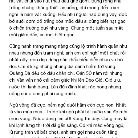
rạt vắt chui vào hút máu đau ghê gớm. Bụng rỗng như
trống nhưng không thiết ăn uống, chỉ mong đến trạm
nghỉ là nằm vật xuống. Hầu như người nào cũng vậy, dọc
bờ suối cơm đổ trắng xóa mặc dầu ai cũng biết hạt gạo
ở chiến trường quý như vàng. Chừng một tuần sau mệt
mỏi giảm dần, ăn mới biết ngon.
Cũng hành trang mang nặng cũng lộ trình hành quân như
nhau nhưng đến trạm nghỉ, anh em chỉ nghỉ một chút rồi
chặt cây, dọn dẹp dựng sân khấu biểu diễn phục vụ bộ
đội. Chỉ 45 kg nhưng những địa danh hiểm trở vùng
Quảng Đà đều có dấu chân chị. Gần 50 năm rồi nhưng
chị Vân vẫn nhớ cái cảm giác khi lên Đèo Gió. Gió u u,
nước thì lạnh băng. Lên đến đỉnh khát rộp họng nhưng
uống nước cũng phải rùng mình.
Ngủ võng đã cực, nằm ngủ dưới hầm còn cực hơn. Nhất
là vào mùa mưa. Trước khi ngủ phải tát nước sau đó mới
móc võng. Nước dâng lên ướt võng thì dậy. Cũng may là
khi lạnh lưng thì trời đã gần sáng. Có khi mắc võng ngủ,
lũ rừng tràn về bất chợt, anh em gọi nhau cuốn tăng