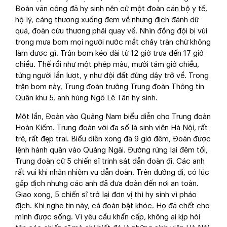
Đoàn văn công đã hy sinh nên cử một đoàn cán bộ y tế,
hộ lý, cáng thương xuống đem về nhưng địch đánh dữ
quá, đoàn cứu thương phải quay về. Nhìn đồng đội bị vùi
trong mưa bom mọi người nước mắt chảy tràn chứ không
làm được gì. Trận bom kéo dài từ 12 giờ trưa đến 17 giờ
chiều. Thế rồi như một phép màu, mười tám giờ chiều,
từng người lần lượt, y như đội đất đứng dậy trở về. Trong
trận bom này, Trung đoàn trưởng Trung đoàn Thông tin
Quân khu 5, anh hùng Ngô Lê Tân hy sinh.
Một lần, Đoàn vào Quảng Nam biểu diễn cho Trung đoàn
Hoàn Kiếm. Trung đoàn với đa số là sinh viên Hà Nội, rất
trẻ, rất đẹp trai. Biểu diễn xong đã 9 giờ đêm, Đoàn được
lệnh hành quân vào Quảng Ngãi. Đường rừng lại đêm tối,
Trung đoàn cử 5 chiến sĩ trinh sát dẫn đoàn đi. Các anh
rất vui khi nhận nhiệm vụ dẫn đoàn. Trên đường đi, có lúc
gặp địch nhưng các anh đã đưa đoàn đến nơi an toàn.
Giao xong, 5 chiến sĩ trở lại đơn vị thì hy sinh vì pháo
địch. Khi nghe tin này, cả đoàn bật khóc. Họ đã chết cho
mình được sống. Vì yêu cầu khẩn cấp, không ai kịp hỏi