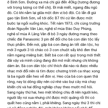
ở Bình Sơn. Đường xa mà chị gùi đến 40kg (tương đương
với trọng lượng cơ thể chị). Đi mải miết, ngang đâu ngủ
đó. Có khi nằm lại giữa một đơn vị bộ đội. Có lần đi gùi
gạo tận Bình Sơn, về tới dốc B7 thì cứ lên được một
bước lại ngồi xuống khóc. Tết năm 1973, chị cùng trưởng
đoàn Nguyễn Văn Lào, nghệ sĩ múa Đào Duy Phùng,
nghệ sĩ múa A Lăng Vân đi bộ 3 ngày đường mang theo
chiếc đài Panasonic 3 pin để đổi cho bà con dân tộc lấy
thực phẩm. Đến nơi, gặp bà con đang ăn tết dân tộc, họ
mời 3 người 3 tô cháo có 3 con chuột sấy khô đen thui
nằm ngang miệng bát. Biết bà con rất quý trọng mới thết
đãi vậy và mình cũng đang đói mờ mắt nhưng chị không
dám ăn. Bà con dân tộc chỉ thích đài nào rà được nhiều
nhạc mới đổi nên rà tìm được chương trình ca nhạc xong
là ba người dẫn heo về đơn vị. Heo của bà con quen thả
rông, nay bị dông dây nên cứ nhè vào bụi cây mà chạy
khiến chị và hai đồng nghiệp chạy theo mướt mồ hôi.
Sang ngày thứ hai, heo mệt không chịu đi nên người kéo,
người lấy roi xua nhưng chỉ được một quãng rồi thì có
quất heo cũng nằm ì, phải khiêng. Sang ngày thứ 3 thì chị