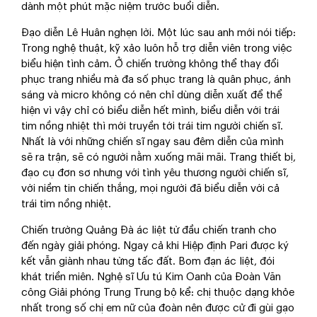
dành một phút mặc niệm trước buổi diễn.
Đạo diễn Lê Huân nghẹn lời. Một lúc sau anh mới nói tiếp:
Trong nghệ thuật, kỹ xảo luôn hỗ trợ diễn viên trong việc
biểu hiện tình cảm. Ở chiến trường không thể thay đổi
phục trang nhiều mà đa số phục trang là quân phục, ánh
sáng và micro không có nên chỉ dùng diễn xuất để thể
hiện vì vậy chỉ có biểu diễn hết mình, biểu diễn với trái
tim nồng nhiệt thì mới truyền tới trái tim người chiến sĩ.
Nhất là với những chiến sĩ ngay sau đêm diễn của mình
sẽ ra trận, sẽ có người nằm xuống mãi mãi. Trang thiết bị,
đạo cụ đơn sơ nhưng với tình yêu thương người chiến sĩ,
với niềm tin chiến thắng, mọi người đã biểu diễn với cả
trái tim nồng nhiệt.
Chiến trường Quảng Đà ác liệt từ đầu chiến tranh cho
đến ngày giải phóng. Ngay cả khi Hiệp định Pari được ký
kết vẫn giành nhau từng tấc đất. Bom đạn ác liệt, đói
khát triền miên. Nghệ sĩ Ưu tú Kim Oanh của Đoàn Văn
công Giải phóng Trung Trung bộ kể: chị thuộc dạng khỏe
nhất trong số chị em nữ của đoàn nên được cử đi gùi gạo