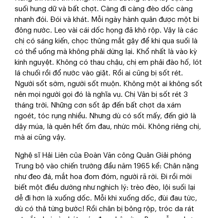
suối hung dữ và bất chợt. Càng đi càng đèo dốc càng
nhanh đói. Đói và khát. Mỗi ngày hành quân được một bi
đông nước. Leo vài cái dốc họng đã khô rộp. Vậy là các
chị có sáng kiến, chọc thủng mắt gậy để khi qua suối là
có thể uống mà không phải dừng lại. Khổ nhất là vào kỳ
kinh nguyệt. Không có thau chậu, chị em phải đào hố, lót
lá chuối rồi đổ nước vào giặt. Rồi ai cũng bị sốt rét.
Người sốt sớm, người sốt muộn. Không một ai không sốt
nên mọi người gọi đó là nghĩa vụ. Chị Vân bị sốt rét 3
tháng trời. Những cơn sốt ập đến bất chợt da xám
ngoét, tóc rụng nhiều. Nhưng dù có sốt mấy, đến giờ là
dậy múa, là quên hết ốm đau, nhức mỏi. Không riêng chị,
mà ai cũng vậy.
Nghệ sĩ Hải Liên của Đoàn Văn công Quân Giải phóng
Trung bộ vào chiến trường đầu năm 1965 kể: Chân nặng
như đeo đá, mắt hoa đom đóm, người rã rời. Đi rồi mới
biết một điều dường như nghịch lý: trèo đèo, lội suối lại
dễ đi hơn là xuống dốc. Mỗi khi xuống dốc, đùi đau tức,
dù có thả từng bước! Rồi chân bị bỏng rộp, tróc da rát