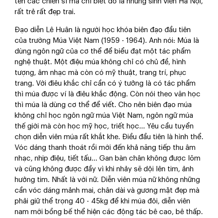
tên các chiến sĩ mà chỉ biết đó là những sinh viên Hà Nội,
rất trẻ rất đẹp trai.
Đạo diễn Lê Huân là người học khóa biên đạo đầu tiên
của trường Múa Việt Nam (1959 - 1964). Anh nói: Múa là
dùng ngôn ngữ của cơ thể để biểu đạt một tác phẩm
nghệ thuật. Một điệu múa không chỉ có chủ đề, hình
tượng, âm nhạc mà còn có mỹ thuật, trang trí, phục
trang. Với điêu khắc chỉ cần có ý tưởng là có tác phẩm
thì múa được ví là điêu khắc động. Còn nói theo văn học
thì múa là dùng cơ thể để viết. Cho nên biên đạo múa
không chỉ học ngôn ngữ múa Việt Nam, ngôn ngữ múa
thế giới mà còn học mỹ học, triết học... Yêu cầu tuyển
chọn diễn viên múa rất khắt khe. Điều đầu tiên là hình thể.
Vóc dáng thanh thoát rồi mới đến khả năng tiếp thu âm
nhạc, nhịp điệu, tiết tấu... Gan bàn chân không được lõm
và cũng không được đầy vì khi nhảy sẽ dội lên tim, ảnh
hưởng tim. Nhất là với nữ. Diễn viên múa nữ không những
cần vóc dáng mảnh mai, chân dài và gương mặt đẹp mà
phải giữ thể trọng 40 - 45kg để khi múa đôi, diễn viên
nam mới bồng bế thể hiện các động tác bê cao, bê thấp.