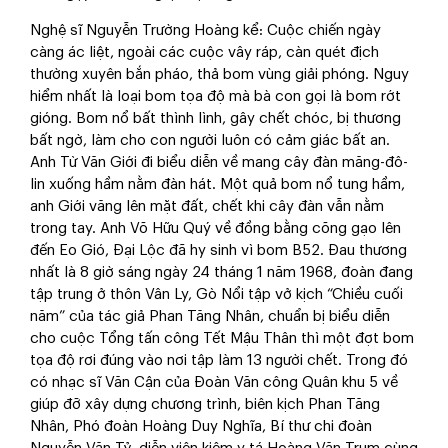
Nghệ sĩ Nguyễn Trường Hoàng kể: Cuộc chiến ngày
càng ác liệt, ngoài các cuộc vây ráp, càn quét địch
thường xuyên bắn pháo, thả bom vùng giải phóng. Nguy
hiểm nhất là loại bom tọa độ mà bà con gọi là bom rớt
gióng. Bom nổ bất thình lình, gây chết chóc, bị thương
bất ngờ, làm cho con người luôn có cảm giác bất an.
Anh Từ Văn Giới đi biểu diễn về mang cây đàn măng-đô-
lin xuống hầm nằm đàn hát. Một quả bom nổ tung hầm,
anh Giới văng lên mặt đất, chết khi cây đàn vẫn nằm
trong tay. Anh Võ Hữu Quý về đồng bằng cõng gạo lên
đến Eo Gió, Đại Lộc đã hy sinh vì bom B52. Đau thương
nhất là 8 giờ sáng ngày 24 tháng 1 năm 1968, đoàn đang
tập trung ở thôn Vân Ly, Gò Nổi tập vở kịch “Chiều cuối
năm” của tác giả Phan Tăng Nhân, chuẩn bị biểu diễn
cho cuộc Tổng tấn công Tết Mậu Thân thì một đợt bom
tọa độ rơi đúng vào nơi tập làm 13 người chết. Trong đó
có nhạc sĩ Văn Cận của Đoàn Văn công Quân khu 5 về
giúp đỡ xây dựng chương trình, biên kịch Phan Tăng
Nhân, Phó đoàn Hoàng Duy Nghĩa, Bí thư chi đoàn