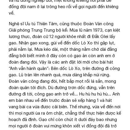
và nữ đồng nghiệp đói, mệt không khiêng nổi phải để
đồng đội nam ở lại trông heo rồi về gọi người đến khiêng
về.
Nghệ sĩ Ưu tú Thiện Tâm, cũng thuộc Đoàn Văn công
Giải phóng Trung Trung bộ kể: Mùa lũ năm 1973, cạn kiệt
lương thực, đoàn cử 12 người khỏe nhất đi Đắk Glei lấy
gạo. Nhận gạo xong, gùi về đến dốc Lò Xo thì gặp lụt,
phải nằm lại. Mưa kéo dài, một tháng nằm chờ dài đằng
đẵng bởi biết mình ở đây còn có gạo ăn còn anh em ở
đoàn đang đói. Vậy là các anh đặt lời mới cho bài hát
“Anh vẫn hành quân”: Bên dốc Lò Xo, trên đường đi cõng
gạo. Lũ tràn lên nhanh quá, mưa dăng khắp núi rừng.
Đoàn văn công đang đói, hết bắp mọt rồi lá sắn, mong
đoàn quân tới đích. Dù đường trơn dốc đứng, vẫn trên
đường đi tới, cõng gạo anh trở về... Hu hù hu hú hù... Anh
em bàn nhau về đến trước đoàn sẽ xếp hàng 1 và hát
vang bài ca vừa được cải biên. Thế nhưng, vừa về đến nơi
thì mọi người ùa ra ôm chặt, chẳng thể thực hiện được kế
hoạch đã định. Gạo chỉ còn chút ít dưới đáy bao nhưng
mọi người ở đoàn vui mừng khôn xiết vì đồng đội đã trở