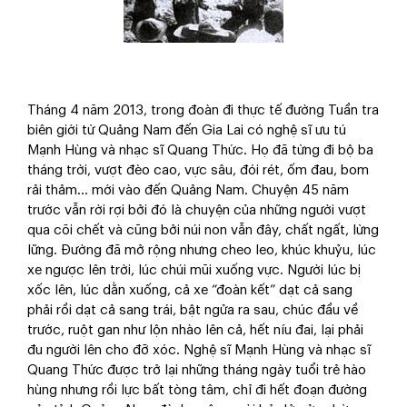
Tháng 4 năm 2013, trong đoàn đi thực tế đường Tuần tra
biên giới từ Quảng Nam đến Gia Lai có nghệ sĩ ưu tú
Mạnh Hùng và nhạc sĩ Quang Thức. Họ đã từng đi bộ ba
tháng trời, vượt đèo cao, vực sâu, đói rét, ốm đau, bom
rải thảm... mới vào đến Quảng Nam. Chuyện 45 năm
trước vẫn rời rợi bởi đó là chuyện của những người vượt
qua cõi chết và cũng bởi núi non vẫn đây, chất ngất, lừng
lững. Đường đã mở rộng nhưng cheo leo, khúc khuỷu, lúc
xe ngược lên trời, lúc chúi mũi xuống vực. Người lúc bị
xốc lên, lúc dằn xuống, cả xe “đoàn kết” dạt cả sang
phải rồi dạt cả sang trái, bật ngửa ra sau, chúc đầu về
trước, ruột gan như lộn nhào lên cả, hết níu đai, lại phải
đu người lên cho đỡ xóc. Nghệ sĩ Mạnh Hùng và nhạc sĩ
Quang Thức được trở lại những tháng ngày tuổi trẻ hào
hùng nhưng rồi lực bất tòng tâm, chỉ đi hết đoạn đường