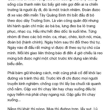
sống của thanh niên lúc bấy giờ nên gọi đến ai ra chiến
trường là người ấy đi, đó là một trách nhiệm. Đoàn được
đi xe vào đến miền Tây Quảng Bình thì bắt đầu đi bộ
theo dọc dãy Trường Sơn. Là văn công quân đội nhưng
khi hành quân chỉ mặc áo bà ba, lưng đeo ba lô trang
phục, nhạc cụ. Hầu như hết đèo dốc là suối khe. Từng
nhóm đi theo các bộ môn: ca, nhạc, chèo, kịch nói, múa,
đoàn bộ (hành chính). Ngày hôm sau thì đổi theo thứ tự.
Ngày nào đi đầu rất mừng vì được đi theo sự tự chủ của
mình. Mỗi khi giao liên thông báo đi đến 4 giờ chiều là reo
mừng bởi được nghỉ một chút trước khi dựng sân khấu
biểu diễn.
Phải bám giữ khoảng cách, mệt cũng phải cố để khỏi lạc
đường và tránh thú dữ. Trước khi đi chị được mọi người
truyền kinh nghiệm: chống cọp thì lấy bẹ chuối rải quanh
chỗ nằm. Gặp voi thì chạy lên hay chạy xuống đều bị
nguy hiểm mà phải chạy ngang núi. Gặp gấu thì chạy
xuống...
Nắng thì khát thì nóng. Mưa thì đường trơn, lầy sụt. Lũ