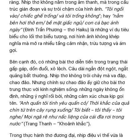
ràng. Nhịp thơ không nằm trong âm thanh, mà trong cấu
trúc gián đoạn và sự trôi chậm của hình ảnh.
“Tôi ngồi
vào/ chiếc ghế trống/ và tôi trống không
”; hay
“nằm
bên hơi thở em/ bề mặt giấc ngủ/ con cá bạc ánh
ngày”
(Đinh Trần Phương – thơ Haiku) là những ví dụ tiêu
biểu cho lối thơ biểu tượng, nơi hình ảnh không khép
nghĩa mà mở ra nhiều tầng cảm nhận, trừu tượng và ám
gợi.
Bên cạnh đó, có những bài thơ diễn tiến trong trạng thái
gấp gáp, dồn đuổi, xô lệch. Câu dài ngắn đột ngột, ngắt
quãng bất thường. Nhịp thơ không trôi chảy mà va đập,
chao đảo. Nhưng chính sự chao đảo ấy giữ cho bài thơ
trung thực với kinh nghiệm sống: những ngày không ổn
định, những ý nghĩ rối bời, những cảm xúc chưa kịp gọi
tên.
“Anh quấn tôi tình yêu quấn cỏ/ Thời khắc của quả
chín từ trên cây rụng xuống/ Tôi biết – tôi thấy – tôi
nghe/ Mọi ngã rẽ như nấc liệng của cái đĩa rơi trong
nước”
(Trang Thanh – “Khoảnh khắc”).
Trong thực hành thơ đương đại, nhịp điệu vì thế vừa là