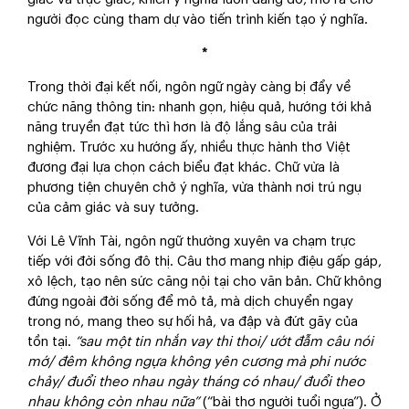
người đọc cùng tham dự vào tiến trình kiến tạo ý nghĩa.
*
Trong thời đại kết nối, ngôn ngữ ngày càng bị đẩy về
chức năng thông tin: nhanh gọn, hiệu quả, hướng tới khả
năng truyền đạt tức thì hơn là độ lắng sâu của trải
nghiệm. Trước xu hướng ấy, nhiều thực hành thơ Việt
đương đại lựa chọn cách biểu đạt khác. Chữ vừa là
phương tiện chuyên chở ý nghĩa, vừa thành nơi trú ngụ
của cảm giác và suy tưởng.
Với Lê Vĩnh Tài, ngôn ngữ thường xuyên va chạm trực
tiếp với đời sống đô thị. Câu thơ mang nhịp điệu gấp gáp,
xô lệch, tạo nên sức căng nội tại cho văn bản. Chữ không
đứng ngoài đời sống để mô tả, mà dịch chuyển ngay
trong nó, mang theo sự hối hả, va đập và đứt gãy của
tồn tại.
“sau một tin nhắn vay thi thoi/ ướt đẫm câu nói
mớ/ đêm không ngựa không yên cương mà phi nước
chảy/ đuổi theo nhau ngày tháng có nhau/ đuổi theo
nhau không còn nhau nữa”
(“bài thơ người tuổi ngựa”). Ở