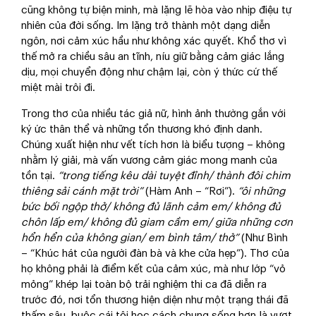
cũng không tự biện minh, mà lặng lẽ hòa vào nhịp điệu tự
nhiên của đời sống. Im lặng trở thành một dạng diễn
ngôn, nơi cảm xúc hầu như không xác quyết. Khổ thơ vì
thế mở ra chiều sâu an tĩnh, níu giữ bằng cảm giác lắng
dịu, mọi chuyển động như chậm lại, còn ý thức cứ thế
miệt mài trôi đi.
Trong thơ của nhiều tác giả nữ, hình ảnh thường gắn với
ký ức thân thể và những tổn thương khó định danh.
Chúng xuất hiện như vết tích hơn là biểu tượng – không
nhằm lý giải, mà vấn vương cảm giác mong manh của
tồn tại.
“trong tiếng kêu dài tuyệt đỉnh/ thành đôi chim
thiêng sải cánh mặt trời”
(Hàm Anh – “Rơi”).
“ôi những
bức bối ngộp thở/ không đủ lãnh cảm em/ không đủ
chôn lấp em/ không đủ giam cầm em/ giữa những cơn
hổn hển của không gian/ em bình tâm/ thở”
(Như Bình
– “Khúc hát của người đàn bà và khe cửa hẹp”). Thơ của
họ không phải là điểm kết của cảm xúc, mà như lớp “vỏ
mỏng” khép lại toàn bộ trải nghiệm thi ca đã diễn ra
trước đó, nơi tổn thương hiện diện như một trạng thái đã
thấm sâu, buộc cái tôi học cách chung sống hơn là vượt