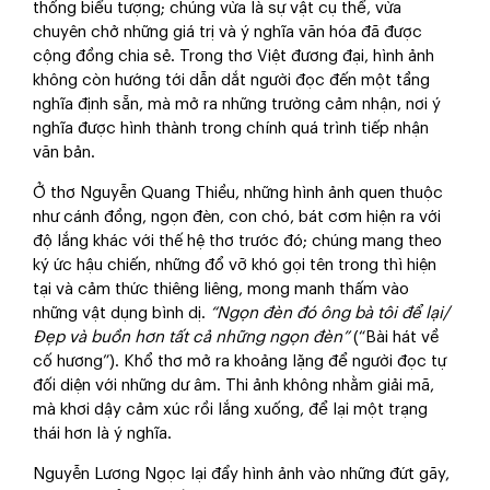
thống biểu tượng; chúng vừa là sự vật cụ thể, vừa
chuyên chở những giá trị và ý nghĩa văn hóa đã được
cộng đồng chia sẻ. Trong thơ Việt đương đại, hình ảnh
không còn hướng tới dẫn dắt người đọc đến một tầng
nghĩa định sẵn, mà mở ra những trường cảm nhận, nơi ý
nghĩa được hình thành trong chính quá trình tiếp nhận
văn bản.
Ở thơ Nguyễn Quang Thiều, những hình ảnh quen thuộc
như cánh đồng, ngọn đèn, con chó, bát cơm hiện ra với
độ lắng khác với thế hệ thơ trước đó; chúng mang theo
ký ức hậu chiến, những đổ vỡ khó gọi tên trong thì hiện
tại và cảm thức thiêng liêng, mong manh thấm vào
những vật dụng bình dị.
“Ngọn đèn đó ông bà tôi để lại/
Đẹp và buồn hơn tất cả những ngọn đèn”
(“Bài hát về
cố hương”). Khổ thơ mở ra khoảng lặng để người đọc tự
đối diện với những dư âm. Thi ảnh không nhằm giải mã,
mà khơi dậy cảm xúc rồi lắng xuống, để lại một trạng
thái hơn là ý nghĩa.
Nguyễn Lương Ngọc lại đẩy hình ảnh vào những đứt gãy,