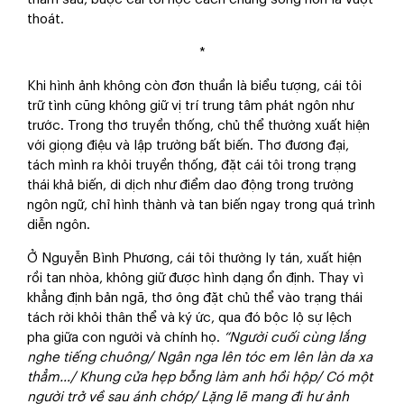
thoát.
*
Khi hình ảnh không còn đơn thuần là biểu tượng, cái tôi
trữ tình cũng không giữ vị trí trung tâm phát ngôn như
trước. Trong thơ truyền thống, chủ thể thường xuất hiện
với giọng điệu và lập trường bất biến. Thơ đương đại,
tách mình ra khỏi truyền thống, đặt cái tôi trong trạng
thái khả biến, di dịch như điểm dao động trong trường
ngôn ngữ, chỉ hình thành và tan biến ngay trong quá trình
diễn ngôn.
Ở Nguyễn Bình Phương, cái tôi thường ly tán, xuất hiện
rồi tan nhòa, không giữ được hình dạng ổn định. Thay vì
khẳng định bản ngã, thơ ông đặt chủ thể vào trạng thái
tách rời khỏi thân thể và ký ức, qua đó bộc lộ sự lệch
pha giữa con người và chính họ.
“Người cuối cùng lắng
nghe tiếng chuông/ Ngân nga lên tóc em lên làn da xa
thẳm…/ Khung cửa hẹp bỗng làm anh hồi hộp/ Có một
người trở về sau ánh chớp/ Lặng lẽ mang đi hư ảnh