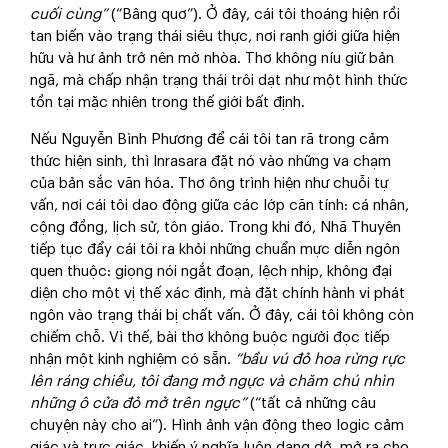
cuối cùng”
(“Bâng quơ”). Ở đây, cái tôi thoáng hiện rồi
tan biến vào trạng thái siêu thực, nơi ranh giới giữa hiện
hữu và hư ảnh trở nên mờ nhòa. Thơ không níu giữ bản
ngã, mà chấp nhận trạng thái trôi dạt như một hình thức
tồn tại mặc nhiên trong thế giới bất định.
Nếu Nguyễn Bình Phương để cái tôi tan rã trong cảm
thức hiện sinh, thì Inrasara đặt nó vào những va chạm
của bản sắc văn hóa. Thơ ông trình hiện như chuỗi tự
vấn, nơi cái tôi dao động giữa các lớp căn tính: cá nhân,
cộng đồng, lịch sử, tôn giáo. Trong khi đó, Nhã Thuyên
tiếp tục đẩy cái tôi ra khỏi những chuẩn mực diễn ngôn
quen thuộc: giọng nói ngắt đoạn, lệch nhịp, không đại
diện cho một vị thế xác định, mà đặt chính hành vi phát
ngôn vào trạng thái bị chất vấn. Ở đây, cái tôi không còn
chiếm chỗ. Vì thế, bài thơ không buộc người đọc tiếp
nhận một kinh nghiệm có sẵn.
“bầu vú đỏ hoa rừng rực
lên ráng chiều, tôi đang mở ngực và chăm chú nhìn
những ô cửa đỏ mở trên ngực”
(“tất cả những câu
chuyện này cho ai”). Hình ảnh vận động theo logic cảm
giác và trực giác, khiến ý nghĩa luôn dang dở, mở ra cho