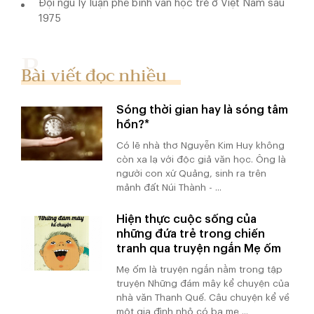
Đội ngũ lý luận phê bình văn học trẻ ở Việt Nam sau
1975
Bài viết đọc nhiều
Sóng thời gian hay là sóng tâm
hồn?*
Có lẽ nhà thơ Nguyễn Kim Huy không
còn xa lạ với độc giả văn học. Ông là
người con xứ Quảng, sinh ra trên
mảnh đất Núi Thành - ...
Hiện thực cuộc sống của
những đứa trẻ trong chiến
tranh qua truyện ngắn Mẹ ốm
Mẹ ốm là truyện ngắn nằm trong tập
truyện Những đám mây kể chuyện của
nhà văn Thanh Quế. Câu chuyện kể về
một gia đình nhỏ có ba mẹ ...