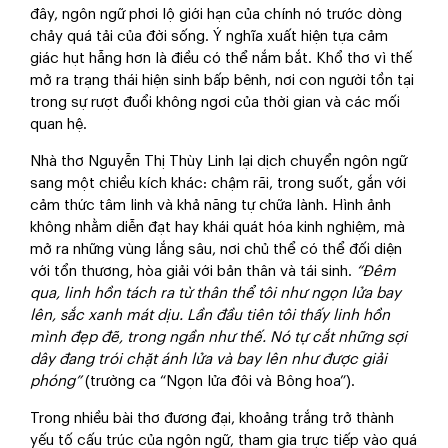
đây, ngôn ngữ phơi lộ giới hạn của chính nó trước dòng
chảy quá tải của đời sống. Ý nghĩa xuất hiện tựa cảm
giác hụt hẫng hơn là điều có thể nắm bắt. Khổ thơ vì thế
mở ra trạng thái hiện sinh bấp bênh, nơi con người tồn tại
trong sự rượt đuổi không ngơi của thời gian và các mối
quan hệ.
Nhà thơ Nguyễn Thị Thùy Linh lại dịch chuyển ngôn ngữ
sang một chiều kích khác: chậm rãi, trong suốt, gắn với
cảm thức tâm linh và khả năng tự chữa lành. Hình ảnh
không nhằm diễn đạt hay khái quát hóa kinh nghiệm, mà
mở ra những vùng lắng sâu, nơi chủ thể có thể đối diện
với tổn thương, hòa giải với bản thân và tái sinh.
“Đêm
qua, linh hồn tách ra từ thân thể tôi như ngọn lửa bay
lên, sắc xanh mát dịu. Lần đầu tiên tôi thấy linh hồn
mình đẹp đẽ, trong ngần như thế. Nó tự cắt những sợi
dây đang trói chặt ánh lửa và bay lên như được giải
phóng”
(trường ca “Ngọn lửa đôi và Bông hoa”).
Trong nhiều bài thơ đương đại, khoảng trắng trở thành
yếu tố cấu trúc của ngôn ngữ, tham gia trực tiếp vào quá