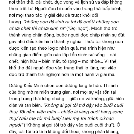
nơi thân thể, cái chết, dục vọng và lịch sử va đập không
theo trật tự. Người đọc bị cuốn vào trạng thái bấp bênh,
nơi mọi thao tác lý giải đều dễ trượt khỏi đối
tượng.
“những con đã sinh ra thì đã chết/ những con
chưa chết thì chưa sinh ra”
(“Gọi hạc”). Mạch thơ trở
thành vùng chấn động, buộc người đọc chấp nhận sự đứt
gãy như điều kiện hình thành ý nghĩa. Thực tại không còn
được kiến tạo theo logic nhân quả, mà trình hiện như
những giao điểm giữa các lớp tồn sinh: sự sống – cái
chết, hiện hữu – biến mất, tỏ rạng – mờ nhòe... Vì thế,
khổ thơ đặt người đọc vào trạng thái lơ lửng, nơi việc
đọc trở thành trải nghiệm hơn là một hành vi giải mã.
Dương Kiều Minh chọn con đường lặng lẽ hơn. Thi ảnh
của ông mở ra miền trung gian, nơi mọi sự vật tồn tại
trong trạng thái lưng chừng – giữa có và không, giữa hiện
diện và tan biến.
“Không ai gọi tôi trở dậy vào buổi cuối
thu/ Tôi nằm viên mãn – chiếc lá vàng dưới hàng song
thụ/ Nếu mẹ tôi mà biết/ Liệu mẹ tôi trách cứ các
người”
(“Không ai gọi tôi trở dậy vào buổi cuối thu”). Ở
đây, cái tôi trữ tình không đối thoại, không phản kháng,