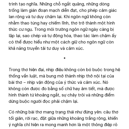
trình tạo nghĩa. Những chỗ ngắt quãng, những dòng
trống làm gián đoạn mạch diễn đạt, cho phép cảm giác
lan rộng và tư duy chậm lại. Khi ngôn ngữ không còn
nhằm thao túng hay chiếm lĩnh, thơ trở thành một hình
thức cư ngụ. Trong môi trường ngôn ngữ ngày càng bị
lặp lại, sao chép và tự động hóa, thao tác làm chậm ấy
có thể được hiểu như một cách giữ cho ngôn ngữ còn
khả năng truyền tải tư duy và cảm xúc.
*
Trong thơ hiện đại, nhịp điệu không còn bó buộc trong hệ
thống vần luật, mà bung mở thành nhịp thở nội tại của
bài thơ – nhịp vận động của ý thức và cảm xúc. Nó
không còn được đo bằng số chữ hay âm tiết, mà được
hình thành từ khoảng ngắt, sự chảy trôi và những điểm
dừng buộc người đọc phải chậm lại.
Có những bài thơ mang trạng thái như đứng yên: câu thơ
tối giản, rời rạc, đặt giữa những khoảng trắng rộng, khiến
ý nghĩa chỉ hiện ra mong manh hơn là một thông điệp rõ