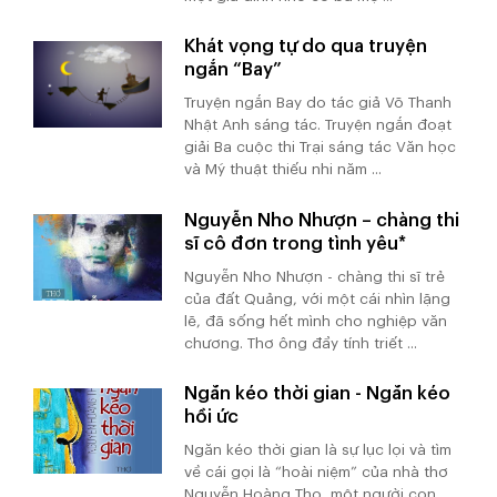
Khát vọng tự do qua truyện
ngắn “Bay”
Truyện ngắn Bay do tác giả Võ Thanh
Nhật Anh sáng tác. Truyện ngắn đoạt
giải Ba cuộc thi Trại sáng tác Văn học
và Mỹ thuật thiếu nhi năm ...
Nguyễn Nho Nhượn – chàng thi
sĩ cô đơn trong tình yêu*
Nguyễn Nho Nhượn - chàng thi sĩ trẻ
của đất Quảng, với một cái nhìn lặng
lẽ, đã sống hết mình cho nghiệp văn
chương. Thơ ông đầy tính triết ...
Ngăn kéo thời gian - Ngăn kéo
hồi ức
Ngăn kéo thời gian là sự lục lọi và tìm
về cái gọi là “hoài niệm” của nhà thơ
Nguyễn Hoàng Thọ, một người con