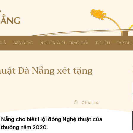
GIẢ
SÁNG TÁC
NGHIÊN CỨU - TRAO ĐỔI
TƯ LIỆU
TẠP CH
Các kỳ Đại hội Liên hiệp Hội
uật Đà Nẵng xét tặng
Chia sẻ
à Nẵng cho biết Hội đồng Nghệ thuật của
g thưởng năm 2020.