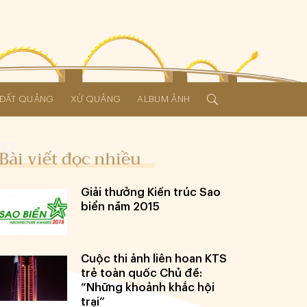
Í ĐẤT QUẢNG
XỨ QUẢNG
ALBUM ẢNH
Bài viết đọc nhiều
Giải thưởng Kiến trúc Sao
biển năm 2015
Cuộc thi ảnh liên hoan KTS
trẻ toàn quốc Chủ đề:
“Những khoảnh khắc hội
trại”