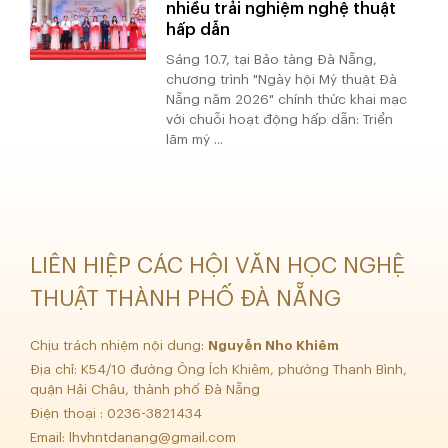
nhiều trải nghiệm nghệ thuật
hấp dẫn
Sáng 10.7, tại Bảo tàng Đà Nẵng,
chương trình "Ngày hội Mỹ thuật Đà
Nẵng năm 2026" chính thức khai mạc
với chuỗi hoạt động hấp dẫn: Triển
lãm mỹ ...
LIÊN HIỆP CÁC HỘI VĂN HỌC NGHỆ
THUẬT THÀNH PHỐ ĐÀ NẴNG
Chịu trách nhiệm nội dung:
Nguyễn Nho Khiêm
Địa chỉ: K54/10 đường Ông Ích Khiêm, phường Thanh Bình,
quận Hải Châu, thành phố Đà Nẵng
Điện thoại : 0236-3821434
Email:
lhvhntdanang@gmail.com