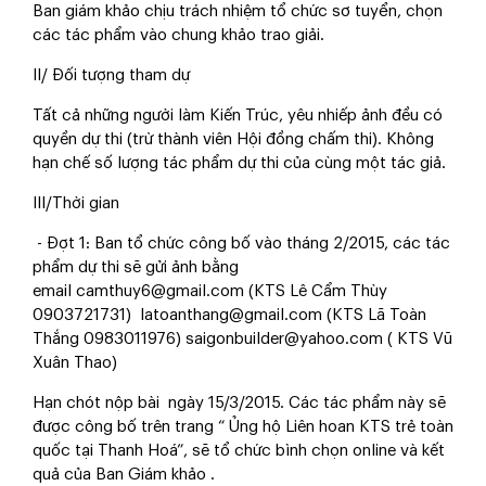
Ban giám khảo chịu trách nhiệm tổ chức sơ tuyển, chọn
các tác phẩm vào chung khảo trao giải.
II/ Đối tượng tham dự
Tất cả những người làm Kiến Trúc, yêu nhiếp ảnh đều có
quyền dự thi (trừ thành viên Hội đồng chấm thi). Không
hạn chế số lượng tác phẩm dự thi của cùng một tác giả.
III/Thời gian
- Đợt 1:
Ban tổ chức công bố vào tháng 2/2015, các tác
phẩm dự thi sẽ gửi ảnh bằng
email
camthuy6@gmail.com
(KTS Lê Cẩm Thùy
0903721731)
latoanthang@gmail.com
(KTS Lã Toàn
Thắng 0983011976)
saigonbuilder@yahoo.com
( KTS Vũ
Xuân Thao)
Hạn chót nộp bài ngày 15/3/2015. Các tác phẩm này sẽ
được công bố trên trang “ Ủng hộ Liên hoan KTS trẻ toàn
quốc tại Thanh Hoá”, sẽ tổ chức bình chọn online và kết
quả của Ban Giám khảo .