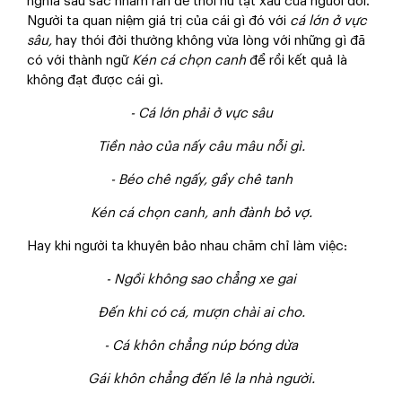
nghĩa sâu sắc nhằm răn đe thói hư tật xấu của người đời.
Người ta quan niệm giá trị của cái gì đó với
cá lớn ở vực
sâu,
hay thói đời thường không vừa lòng với những gì đã
có với thành ngữ
Kén cá chọn canh
để rồi kết quả là
không đạt được cái gì.
- Cá lớn phải ở vực sâu
Tiền nào của nấy câu mâu nỗi gì.
- Béo chê ngấy, gầy chê tanh
Kén cá chọn canh, anh đành bỏ vợ.
Hay khi người ta khuyên bảo nhau chăm chỉ làm việc:
- Ngồi không sao chẳng xe gai
Đến khi có cá, mượn chài ai cho.
- Cá khôn chẳng núp bóng dừa
Gái khôn chẳng đến lê la nhà người.