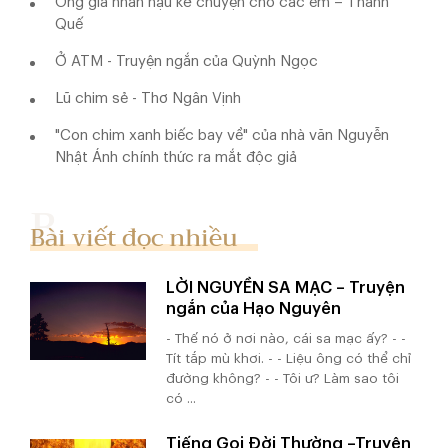
Ông già nhân hậu kể chuyện cho các em – Thanh
Quế
Ở ATM - Truyện ngắn của Quỳnh Ngọc
Lũ chim sẻ - Thơ Ngân Vịnh
"Con chim xanh biếc bay về" của nhà văn Nguyễn
Nhật Ánh chính thức ra mắt độc giả
Bài viết đọc nhiều
LỜI NGUYỀN SA MẠC – Truyện
ngắn của Hạo Nguyên
- Thế nó ở nơi nào, cái sa mạc ấy? - -
Tít tắp mù khơi. - - Liệu ông có thể chỉ
đường không? - - Tôi ư? Làm sao tôi
có ...
Tiếng Gọi Đời Thường –Truyện