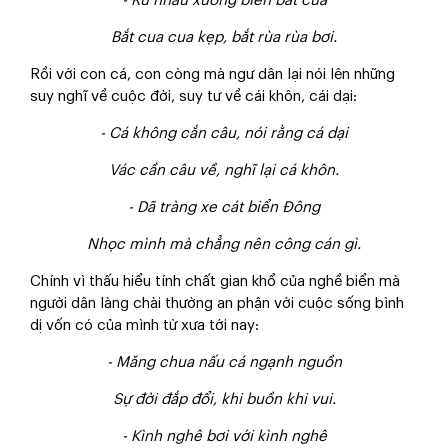
- Rủ nhau xuống biển bắt cua
Bắt cua cua kẹp, bắt rùa rùa bơi.
Rồi với con cá, con còng mà ngư dân lại nói lên những
suy nghĩ về cuộc đời, suy tư về cái khôn, cái dại:
- Cá không cắn câu, nói rằng cá dại
Vác cần câu về, nghĩ lại cá khôn.
- Dã tràng xe cát biển Đông
Nhọc mình mà chẳng nên công cán gì.
Chính vì thấu hiểu tính chất gian khổ của nghề biển mà
người dân làng chài thường an phận với cuộc sống bình
dị vốn có của mình từ xưa tới nay:
- Măng chua nấu cá ngạnh nguồn
Sự đời đắp đổi, khi buồn khi vui.
- Kình nghê bơi với kình nghê