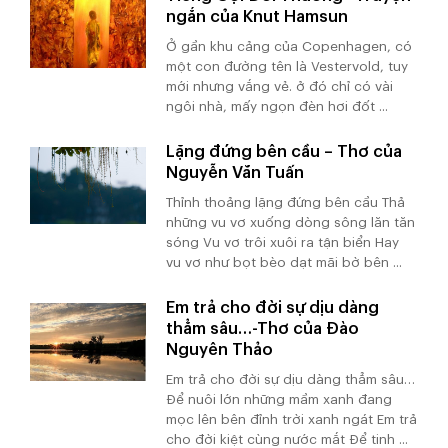
ngắn của Knut Hamsun
Ở gần khu cảng của Copenhagen, có
một con đường tên là Vestervold, tuy
mới nhưng vắng vẻ. ở đó chỉ có vài
ngôi nhà, mấy ngọn đèn hơi đốt ...
Lặng đứng bên cầu – Thơ của
Nguyễn Văn Tuấn
Thỉnh thoảng lặng đứng bên cầu Thả
những vu vơ xuống dòng sông lăn tăn
sóng Vu vơ trôi xuôi ra tận biển Hay
vu vơ như bọt bèo dạt mãi bờ bên ...
Em trả cho đời sự dịu dàng
thẳm sâu…-Thơ của Đào
Nguyên Thảo
Em trả cho đời sự dịu dàng thẳm sâu…
Để nuôi lớn những mầm xanh đang
mọc lên bên đỉnh trời xanh ngát Em trả
cho đời kiệt cùng nước mắt Để tinh ...