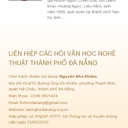
giả Huỳnh Ngọc Chiến (các bút danh
khác: Hoàng Ngọc, Liêu Hân), sinh
năm 1955, quê quán tại thành phố Tam
Kỳ, tỉnh ...
LIÊN HIỆP CÁC HỘI VĂN HỌC NGHỆ
THUẬT THÀNH PHỐ ĐÀ NẴNG
Chịu trách nhiệm nội dung:
Nguyễn Nho Khiêm
Địa chỉ: K54/10 đường Ông Ích Khiêm, phường Thanh Bình,
quận Hải Châu, thành phố Đà Nẵng
Điện thoại : 0236-3821434
Email:
lhvhntdanang@gmail.com
Website: vannghedanang.org.vn
Giấy phép số 479/GP-STTTT Sở Thông tin và Truyền thông
cấp ngày 22/05/2020