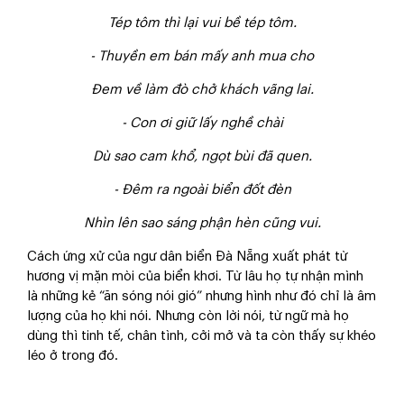
Tép tôm thì lại vui bề tép tôm.
- Thuyền em bán mấy anh mua cho
Đem về làm đò chở khách vãng lai.
- Con ơi giữ lấy nghề chài
Dù sao cam khổ, ngọt bùi đã quen.
- Đêm ra ngoài biển đốt đèn
Nhìn lên sao sáng phận hèn cũng vui.
Cách ứng xử của ngư dân biển Đà Nẵng xuất phát từ
hương vị mặn mòi của biển khơi. Từ lâu họ tự nhận mình
là những kẻ “ăn sóng nói gió” nhưng hình như đó chỉ là âm
lượng của họ khi nói. Nhưng còn lời nói, từ ngữ mà họ
dùng thì tinh tế, chân tình, cởi mở và ta còn thấy sự khéo
léo ở trong đó.