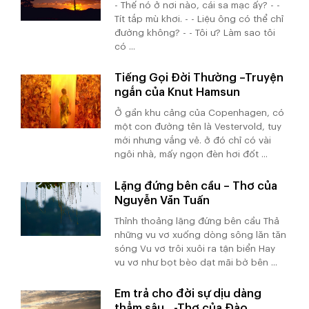
- Thế nó ở nơi nào, cái sa mạc ấy? - -
Tít tắp mù khơi. - - Liệu ông có thể chỉ
đường không? - - Tôi ư? Làm sao tôi
có ...
Tiếng Gọi Đời Thường –Truyện
ngắn của Knut Hamsun
Ở gần khu cảng của Copenhagen, có
một con đường tên là Vestervold, tuy
mới nhưng vắng vẻ. ở đó chỉ có vài
ngôi nhà, mấy ngọn đèn hơi đốt ...
Lặng đứng bên cầu – Thơ của
Nguyễn Văn Tuấn
Thỉnh thoảng lặng đứng bên cầu Thả
những vu vơ xuống dòng sông lăn tăn
sóng Vu vơ trôi xuôi ra tận biển Hay
vu vơ như bọt bèo dạt mãi bờ bên ...
Em trả cho đời sự dịu dàng
thẳm sâu…-Thơ của Đào