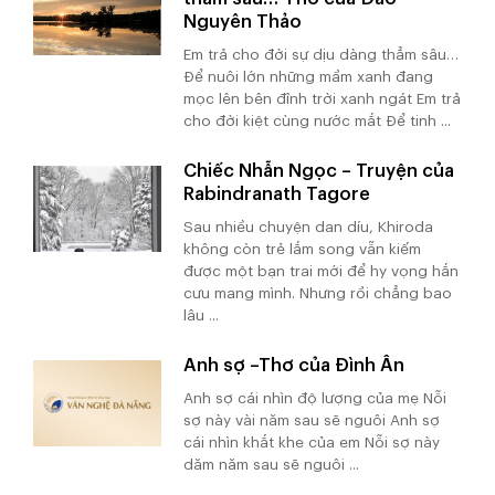
Nguyên Thảo
Em trả cho đời sự dịu dàng thẳm sâu…
Để nuôi lớn những mầm xanh đang
mọc lên bên đỉnh trời xanh ngát Em trả
cho đời kiệt cùng nước mắt Để tinh ...
Chiếc Nhẫn Ngọc – Truyện của
Rabindranath Tagore
Sau nhiều chuyện dan díu, Khiroda
không còn trẻ lắm song vẫn kiếm
được một bạn trai mới để hy vọng hắn
cưu mang mình. Nhưng rồi chẳng bao
lâu ...
Anh sợ –Thơ của Đình Ân
Anh sợ cái nhìn độ lượng của mẹ Nỗi
sợ này vài năm sau sẽ nguôi Anh sợ
cái nhìn khắt khe của em Nỗi sợ này
dăm năm sau sẽ nguôi ...