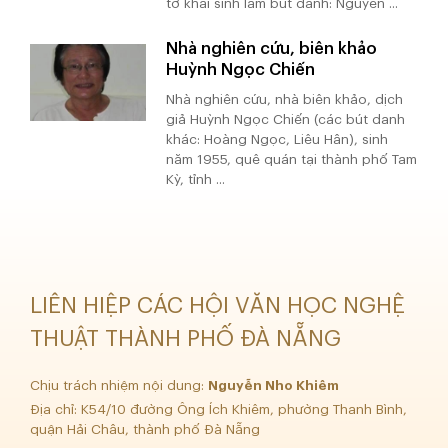
tờ khai sinh làm bút danh: Nguyễn ...
Nhà nghiên cứu, biên khảo
Huỳnh Ngọc Chiến
Nhà nghiên cứu, nhà biên khảo, dịch
giả Huỳnh Ngọc Chiến (các bút danh
khác: Hoàng Ngọc, Liêu Hân), sinh
năm 1955, quê quán tại thành phố Tam
Kỳ, tỉnh ...
LIÊN HIỆP CÁC HỘI VĂN HỌC NGHỆ
THUẬT THÀNH PHỐ ĐÀ NẴNG
Chịu trách nhiệm nội dung:
Nguyễn Nho Khiêm
Địa chỉ: K54/10 đường Ông Ích Khiêm, phường Thanh Bình,
quận Hải Châu, thành phố Đà Nẵng