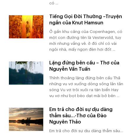
có ...
Tiếng Gọi Đời Thường –Truyện
ngắn của Knut Hamsun
Ở gần khu cảng của Copenhagen, có
một con đường tên là Vestervold, tuy
mới nhưng vắng vẻ. ở đó chỉ có vài
ngôi nhà, mấy ngọn đèn hơi đốt ...
Lặng đứng bên cầu – Thơ của
Nguyễn Văn Tuấn
Thỉnh thoảng lặng đứng bên cầu Thả
những vu vơ xuống dòng sông lăn tăn
sóng Vu vơ trôi xuôi ra tận biển Hay
vu vơ như bọt bèo dạt mãi bờ bên ...
Em trả cho đời sự dịu dàng
thẳm sâu…-Thơ của Đào
Nguyên Thảo
Em trả cho đời sự dịu dàng thẳm sâu…