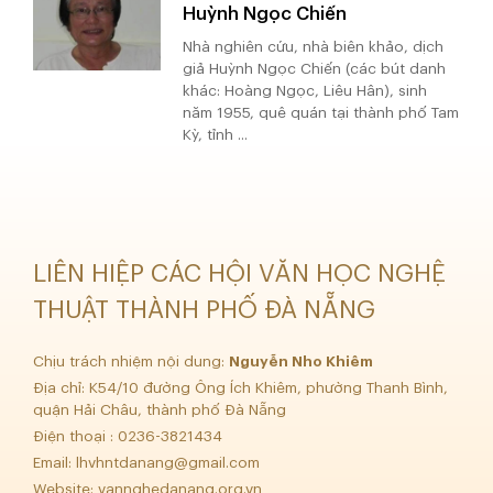
Huỳnh Ngọc Chiến
Nhà nghiên cứu, nhà biên khảo, dịch
giả Huỳnh Ngọc Chiến (các bút danh
khác: Hoàng Ngọc, Liêu Hân), sinh
năm 1955, quê quán tại thành phố Tam
Kỳ, tỉnh ...
LIÊN HIỆP CÁC HỘI VĂN HỌC NGHỆ
THUẬT THÀNH PHỐ ĐÀ NẴNG
Chịu trách nhiệm nội dung:
Nguyễn Nho Khiêm
Địa chỉ: K54/10 đường Ông Ích Khiêm, phường Thanh Bình,
quận Hải Châu, thành phố Đà Nẵng
Điện thoại : 0236-3821434
Email:
lhvhntdanang@gmail.com
Website: vannghedanang.org.vn