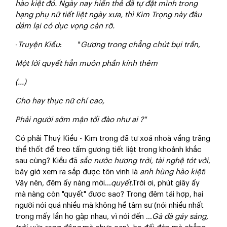
hào kiệt đó. Ngày nay hiền thê đã tự đặt mình trong
hạng phụ nữ tiết liệt ngày xưa, thì Kim Trọng này đâu
dám lại có dục vọng càn rỡ.
-
Truyện Kiều
: "
Gương trong chẳng chút bụi trần,
Một lời quyết hẳn muôn phần kính thêm
(...)
Cho hay thục nữ chí cao,
Phải người sớm mận tối đào như ai ?"
Có phải Thuý Kiều - Kim trọng đã tự xoá nhoà vầng trăng
thề thốt để treo tấm gương tiết liệt trong khoảnh khắc
sau cùng? Kiều đã
sắc nước hương trời
,
tài nghệ tót vời
,
bây giờ xem ra sắp được tôn vinh là
anh hùng hào kiệt
!
Vậy nên, đêm ấy nàng mới...
quyết
.Trời ơi, phút giây ấy
mà nàng còn "quyết" được sao? Trong đêm tái hợp, hai
người nói quá nhiều mà không hề tâm sự (nói nhiều nhất
trong mấy lần họ gặp nhau, vì nói đến ...
Gà đà gáy sáng,