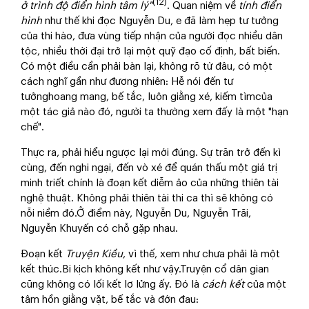
(12)
ở trình độ điển hình tâm lý"
. Quan niệm về
tính điển
hình
như thế khi đọc Nguyễn Du, e đã làm hẹp tư tưởng
của thi hào, đưa vùng tiếp nhận của người đọc nhiều dân
tộc, nhiều thời đại trở lại một quỹ đạo cố định, bất biến.
Có một điều cần phải bàn lại, không rõ từ đâu, có một
cách nghĩ gần như đương nhiên: Hễ nói đến tư
tưởnghoang mang, bế tắc, luôn giằng xé, kiếm tìmcủa
một tác giả nào đó, người ta thường xem đấy là một "hạn
chế".
Thực ra, phải hiểu ngược lại mới đúng. Sự trăn trở đến kì
cùng, đến nghi ngại, đến vò xé để quán thấu một giá trị
minh triết chính là đoạn kết diễm ảo của những thiên tài
nghệ thuật. Không phải thiên tài thi ca thì sẽ không có
nỗi niềm đó.Ở điểm này, Nguyễn Du, Nguyễn Trãi,
Nguyễn Khuyến có chỗ gặp nhau.
Đoạn kết
Truyện Kiều
, vì thế, xem như chưa phải là một
kết thúc.Bi kịch không kết như vậy.Truyện cổ dân gian
cũng không có lối kết lơ lửng ấy. Đó là
cách kết
của một
tâm hồn giằng vặt, bế tắc và đớn đau: