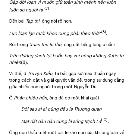
Gặp đời loạn vì muốn giữ toàn sinh mệnh nên luôn
(7)
luôn sợ người ta"
Đến bài
Tạp thi
, ông nói rõ hơn:
(8)
Lúc loạn lạc cười khóc cũng phải theo thời"
.
Rồi trong
Xuân thu lữ thứ
, ông cất tiếng lòng u uẩn:
Trên đường danh lợi buồn hay vui cũng không được tự
nhiên
(8).
Vì thế, ở
Truyện Kiều
, ta bắt gặp sự mâu thuẫn ngay
trong cách đặt và giải quyết vấn đề, trong sự dùng dằng
giữa nhiều con người trong một Nguyễn Du.
Ở
Phản chiêu hồn
, ông đã có một khái quát:
Đời sau ai ai cũng đều là Thượng quan
(10)
Mặt đất đâu đâu cũng là sông Mịch La
.
Ông còn thấu triệt một cái lẽ khó nói nữa, khi ông bàn về