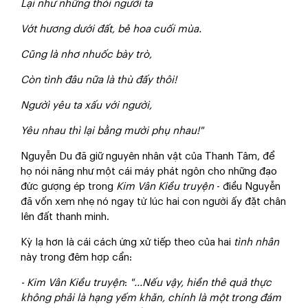
Lại như những thói người ta
Vớt hương dưới đất, bẻ hoa cuối mùa.
Cũng là nhơ nhuốc bày trò,
Còn tình đâu nữa là thù đấy thôi!
Ngườì yêu ta xấu với người,
Yêu nhau thì lại bằng mười phụ nhau!"
Nguyễn Du đã giữ nguyên nhân vật của Thanh Tâm, để
họ nói năng như một cái máy phát ngôn cho những đạo
đức gượng ép trong
Kim Vân Kiều truyện
- điều Nguyễn
đã vốn xem nhẹ nó ngay từ lúc hai con người ấy đặt chân
lên đất thanh minh.
Kỳ lạ hơn là cái cách ứng xử tiếp theo của hai
tình nhân
này trong đêm hợp cẩn:
- Kim Vân Kiều truyện
:
"...Nếu vậy, hiền thê quả thực
không phải là hạng yếm khăn, chính là một trong đám