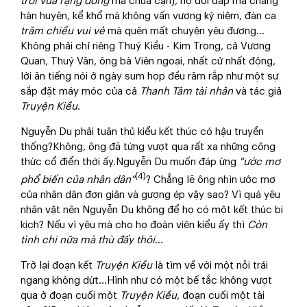
trời vừa rạng đông
mà chưa cạn), họ đối đáp mà chẳng
hàn huyên, kể khổ mà không vấn vương kỷ niệm, đàn ca
trăm chiều vui vẻ
mà quên mất chuyện yêu đương...
Không phải chỉ riêng Thuý Kiều - Kim Trọng, cả Vương
Quan, Thuý Vân, ông bà Viên ngoại, nhất cử nhất động,
lời ăn tiếng nói ở ngày sum họp đều răm rắp như một sự
sắp đặt máy móc của cả
Thanh Tâm tài nhân
và tác giả
Truyện Kiều
.
Nguyễn Du phải tuân thủ kiểu kết thúc có hậu truyền
thống?Không, ông đã từng vượt qua rất xa những công
thức cổ điển thời ấy.Nguyễn Du muốn đáp ứng
"ước mơ
(4)
phổ biến của nhân dân"
? Chẳng lẽ ông nhìn ước mơ
của nhân dân đơn giản và gượng ép vậy sao? Vì quá yêu
nhân vật nên Nguyễn Du không để họ có một kết thúc bi
kịch? Nếu vì yêu mà cho họ đoàn viên kiểu ấy thì
Còn
tình chi nữa mà thù đấy thôi
...
Trở lại đoạn kết
Truyện Kiều
là tìm về với một nỗi trái
ngang không dứt...Hình như có một bế tắc không vượt
qua ở đoạn cuối một
Truyện Kiều
, đoạn cuối một tài