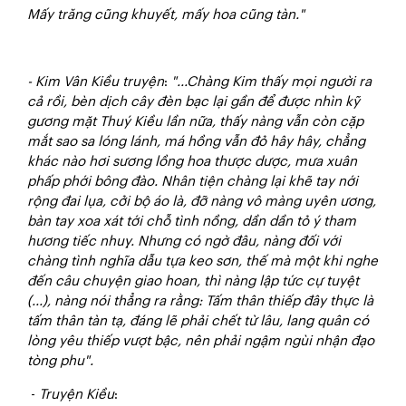
Mấy trăng cũng khuyết, mấy hoa cũng tàn."
- Kim Vân Kiều truyện
:
"...Chàng Kim thấy mọi người ra
cả rồi, bèn dịch cây đèn bạc lại gần để được nhìn kỹ
gương mặt Thuý Kiều lần nữa, thấy nàng vẫn còn cặp
mắt sao sa lóng lánh, má hồng vẫn đỏ hây hây, chẳng
khác nào hơi sương lồng hoa thược dược, mưa xuân
phấp phới bông đào. Nhân tiện chàng lại khẽ tay nới
rộng đai lụa, cởi bộ áo là, đỡ nàng vô màng uyên ương,
bàn tay xoa xát tới chỗ tình nồng, dần dần tỏ ý tham
hương tiếc nhuỵ. Nhưng có ngờ đâu, nàng đối với
chàng tình nghĩa dẫu tựa keo sơn, thế mà một khi nghe
đến câu chuyện giao hoan, thì nàng lập tức cự tuyệt
(...), nàng nói thẳng ra rằng: Tấm thân thiếp đây thực là
tấm thân tàn tạ, đáng lẽ phải chết từ lâu, lang quân có
lòng yêu thiếp vượt bậc, nên phải ngậm ngùi nhận đạo
tòng phu".
-
Truyện Kiều
: