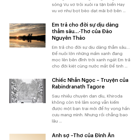
sóng Vu vơ trôi xuôi ra tận biển Hay
vu vơ như bọt bèo dạt mãi bờ bên ...
Em trả cho đời sự dịu dàng
thẳm sâu…-Thơ của Đào
Nguyên Thảo
Em trả cho đời sự dịu dàng thẳm sâu…
Để nuôi lớn những mầm xanh đang
mọc lên bên đỉnh trời xanh ngát Em trả
cho đời kiệt cùng nước mắt Để tinh ...
Chiếc Nhẫn Ngọc – Truyện của
Rabindranath Tagore
Sau nhiều chuyện dan díu, Khiroda
không còn trẻ lắm song vẫn kiếm
được một bạn trai mới để hy vọng hắn
cưu mang mình. Nhưng rồi chẳng bao
lâu ...
Anh sợ –Thơ của Đình Ân