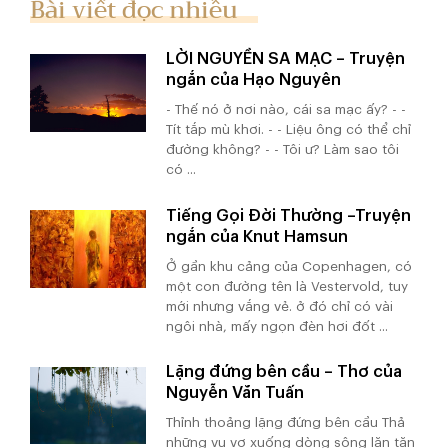
Bài viết đọc nhiều
LỜI NGUYỀN SA MẠC – Truyện
ngắn của Hạo Nguyên
- Thế nó ở nơi nào, cái sa mạc ấy? - -
Tít tắp mù khơi. - - Liệu ông có thể chỉ
đường không? - - Tôi ư? Làm sao tôi
có ...
Tiếng Gọi Đời Thường –Truyện
ngắn của Knut Hamsun
Ở gần khu cảng của Copenhagen, có
một con đường tên là Vestervold, tuy
mới nhưng vắng vẻ. ở đó chỉ có vài
ngôi nhà, mấy ngọn đèn hơi đốt ...
Lặng đứng bên cầu – Thơ của
Nguyễn Văn Tuấn
Thỉnh thoảng lặng đứng bên cầu Thả
những vu vơ xuống dòng sông lăn tăn