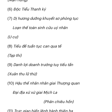
(Mạn hứng)
(6)
Độc Tiểu Thanh ký
(7)
Dị hương dưỡng khuyết sơ phòng tục
Loạn thế toàn sinh cửu uý nhân
(U cư)
(8)
Tiếu đề tuần tục can qua tế
(Tạp thi)
(9)
Danh lợi doanh trường tuỵ tiếu tần
(Xuân thu lữ thứ)
(10)
Hậu thế nhân nhân giai Thượng quan
Đại địa xứ xứ giai Mịch La
(Phản chiêu hồn)
(11)
Trực giao hiến lệnh hành thiên hạ