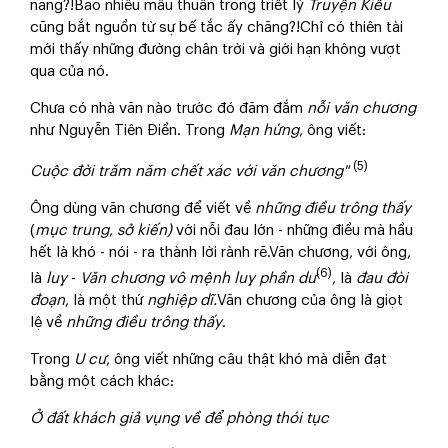
năng?!Bao nhiêu mâu thuẫn trong triết lý
Truyện Kiều
cũng bắt nguồn từ sự bế tắc ấy chăng?!Chỉ có thiên tài
mới thấy những đường chân trời và giới hạn không vượt
qua của nó.
Chưa có nhà văn nào trước đó đăm đắm
nỗi văn chương
như Nguyễn Tiên Điền. Trong
Mạn hứng
, ông viết:
(5)
Cuộc đời trăm năm chết xác với văn chương"
Ông dùng văn chương để viết về
những điều trông thấy
(
mục trung
,
sở kiến)
với nỗi đau lớn - những điều mà hầu
hết là khó - nói - ra thành lời rành rẽ.Văn chương, với ông,
(6)
là
luỵ
-
Văn chương vô mệnh luỵ phần dư
, là
đau đòi
đoạn
, là một thứ
nghiệp dĩ.
Văn chương của ông là giọt
lệ về
những điều trông thấy
.
Trong
U cư
, ông viết những câu thật khó mà diễn đạt
bằng một cách khác:
Ở đất khách giả vụng về để phòng thói tục