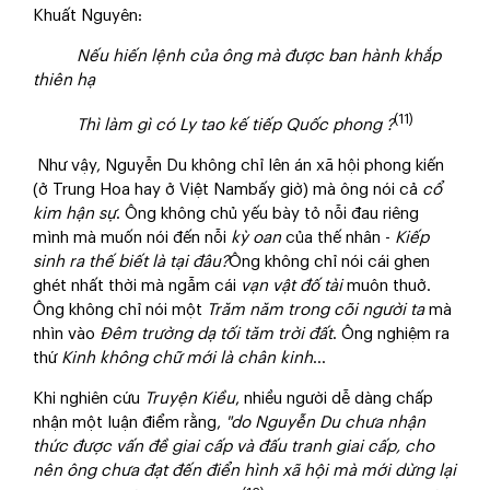
Khuất Nguyên:
Nếu hiến lệnh của ông mà được ban hành khắp
thiên hạ
(11)
Thì làm gì có Ly tao kế tiếp Quốc phong ?
Như vậy, Nguyễn Du không chỉ lên án xã hội phong kiến
(ở Trung Hoa hay ở Việt Nambấy giờ) mà ông nói cả
cổ
kim hận sự
. Ông không chủ yếu bày tỏ nỗi đau riêng
mình mà muốn nói đến nỗi
kỳ oan
của thế nhân -
Kiếp
sinh ra thế biết là tại đâu?
Ông không chỉ nói cái ghen
ghét nhất thời mà ngẫm cái
vạn vật đố tài
muôn thuở.
Ông không chỉ nói một
Trăm năm trong cõi người ta
mà
nhìn vào
Đêm trường dạ tối tăm trời đất
. Ông nghiệm ra
thứ
Kinh không chữ mới là chân kinh
...
Khi nghiên cứu
Truyện Kiều
, nhiều người dễ dàng chấp
nhận một luận điểm rằng,
"do Nguyễn Du chưa nhận
thức được
vấn đề giai cấp và đấu tranh giai cấp, cho
nên ông chưa đạt đến điển hình xã hội mà mới dừng lại