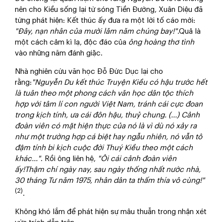
nên cho Kiều sống lại từ sóng Tiền Đường, Xuân Diệu đã
từng phát hiện: Kết thúc ấy đưa ra một lời tố cáo mới:
"Đây, nạn nhân của mười lăm năm chúng bay!"
.Quả là
một cách cảm kì lạ, độc đáo của
ông hoàng thơ tình
vào những năm đánh giặc.
Nhà nghiên cứu văn học Đỗ Đức Dục lại cho
rằng:
"Nguyễn Du kết thúc Truyện Kiều có hậu trước hết
là tuân theo một phong cách văn học dân tộc thích
hợp với tâm lí con người Việt Nam, tránh cái cực đoan
trong kịch tính, ưa cái đôn hậu, thuỷ chung. (...) Cảnh
đoàn viên có mặt hiện thực của nó là vì dù nó xảy ra
như một trường hợp cá biệt hay ngẫu nhiên, nó vẫn tô
đậm tính bi kịch cuộc đời Thuý Kiều theo một cách
khác..."
. Rồi ông liên hệ,
"Ôi cái cảnh đoàn viên
ấy!Thậm chí ngày nay, sau ngày thống nhất nước nhà,
30 tháng Tư năm 1975, nhân dân ta thấm thía vô cùng!"
(2)
.
Không khó lắm để phát hiện sự mâu thuẫn trong nhận xét