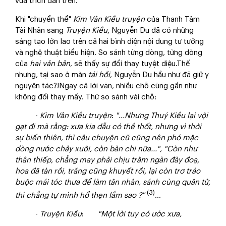
vừa trích dẫn trên.
Khi "chuyển thể"
Kim Vân Kiều
truyện
của Thanh Tâm
Tài Nhân sang
Truyện Kiều
, Nguyễn Du đã có những
sáng tạo lớn lao trên cả hai bình diện nội dung tư tưởng
và nghệ thuật biểu hiện. So sánh từng dòng, từng dòng
của
hai văn bản
, sẽ thấy sự đổi thay tuyệt diệu.Thế
nhưng, tại sao ở màn
tái hồi
, Nguyễn Du hầu như đã giữ y
nguyên tác?!Ngay cả lời văn, nhiều chỗ cũng gần như
không đổi thay mấy. Thử so sánh vài chỗ:
-
Kim Vân Kiều truyện
:
"...Nhưng Thuý Kiều lại vội
gạt đi mà rằng: xưa kia dẫu có thề thốt, nhưng vì thời
sự biến thiên, thì câu chuyện cũ cũng nên phó mặc
dòng nước chảy xuôi, còn bàn chi nữa...", "Còn như
thân thiếp, chẳng may phải chịu trăm ngàn đày đoạ,
hoa đã tàn rồi, trăng cũng khuyết rồi, lại còn trơ tráo
buộc mái tóc thưa để làm tân nhân, sánh cùng quân tử,
(3)
thì chẳng tự mình hổ thẹn lắm sao ?"
...
-
Truyện Kiều
:
"Một lời tuy có ước xưa,