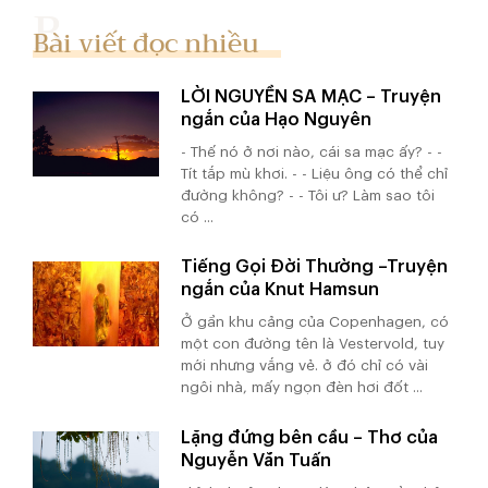
Bài viết đọc nhiều
LỜI NGUYỀN SA MẠC – Truyện
ngắn của Hạo Nguyên
- Thế nó ở nơi nào, cái sa mạc ấy? - -
Tít tắp mù khơi. - - Liệu ông có thể chỉ
đường không? - - Tôi ư? Làm sao tôi
có ...
Tiếng Gọi Đời Thường –Truyện
ngắn của Knut Hamsun
Ở gần khu cảng của Copenhagen, có
một con đường tên là Vestervold, tuy
mới nhưng vắng vẻ. ở đó chỉ có vài
ngôi nhà, mấy ngọn đèn hơi đốt ...
Lặng đứng bên cầu – Thơ của
Nguyễn Văn Tuấn