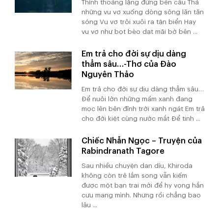
Thỉnh thoảng lặng đứng bên cầu Thả
những vu vơ xuống dòng sông lăn tăn
sóng Vu vơ trôi xuôi ra tận biển Hay
vu vơ như bọt bèo dạt mãi bờ bên ...
Em trả cho đời sự dịu dàng
thẳm sâu…-Thơ của Đào
Nguyên Thảo
Em trả cho đời sự dịu dàng thẳm sâu…
Để nuôi lớn những mầm xanh đang
mọc lên bên đỉnh trời xanh ngát Em trả
cho đời kiệt cùng nước mắt Để tinh ...
Chiếc Nhẫn Ngọc – Truyện của
Rabindranath Tagore
Sau nhiều chuyện dan díu, Khiroda
không còn trẻ lắm song vẫn kiếm
được một bạn trai mới để hy vọng hắn
cưu mang mình. Nhưng rồi chẳng bao
lâu ...