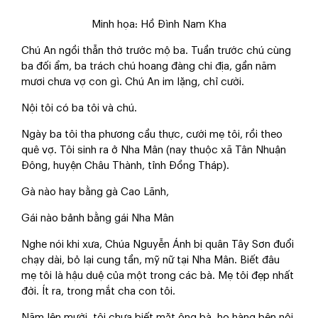
Minh họa: Hồ Đình Nam Kha
Chú An ngồi thẫn thờ trước mộ ba. Tuần trước chú cùng
ba đối ẩm, ba trách chú hoang đàng chi địa, gần năm
mươi chưa vợ con gì. Chú An im lặng, chỉ cười.
Nội tôi có ba tôi và chú.
Ngày ba tôi tha phương cầu thực, cưới mẹ tôi, rồi theo
quê vợ. Tôi sinh ra ở Nha Mân (nay thuộc xã Tân Nhuận
Đông, huyện Châu Thành, tỉnh Đồng Tháp).
Gà nào hay bằng gà Cao Lãnh,
Gái nào bảnh bằng gái Nha Mân
Nghe nói khi xưa, Chúa Nguyễn Ánh bị quân Tây Sơn đuổi
chạy dài, bỏ lại cung tần, mỹ nữ tại Nha Mân. Biết đâu
mẹ tôi là hậu duệ của một trong các bà. Mẹ tôi đẹp nhất
đời. Ít ra, trong mắt cha con tôi.
Năm lên mười, tôi chưa biết mặt ông bà, họ hàng bên nội.