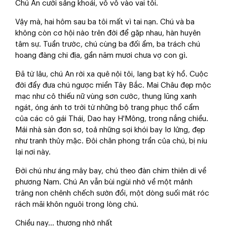
Chú An cười sảng khoái, vỗ vỗ vào vai tôi.
Vậy mà, hai hôm sau ba tôi mất vì tai nạn. Chú và ba
không còn cơ hội nào trên đời để gặp nhau, hàn huyên
tâm sự. Tuần trước, chú cùng ba đối ẩm, ba trách chú
hoang đàng chi địa, gần năm mươi chưa vợ con gì.
Đã từ lâu, chú An rời xa quê nội tôi, lang bạt kỳ hồ. Cuộc
đời đẩy đưa chú ngược miền Tây Bắc. Mai Châu đẹp mộc
mạc như cô thiếu nữ vùng sơn cước, thung lũng xanh
ngát, óng ánh tơ trời từ những bộ trang phục thổ cẩm
của các cô gái Thái, Dao hay H'Mông, trong nắng chiều.
Mái nhà sàn đơn sơ, toả những sợi khói bay lơ lửng, đẹp
như tranh thủy mặc. Đôi chân phong trần của chú, bị níu
lại nơi này.
Đời chú như áng mây bay, chú theo đàn chim thiên di về
phương Nam. Chú An vẫn bùi ngùi nhớ về một mảnh
trăng non chênh chếch sườn đồi, một dòng suối mát róc
rách mãi khôn nguôi trong lòng chú.
Chiều nay... thương nhớ nhất