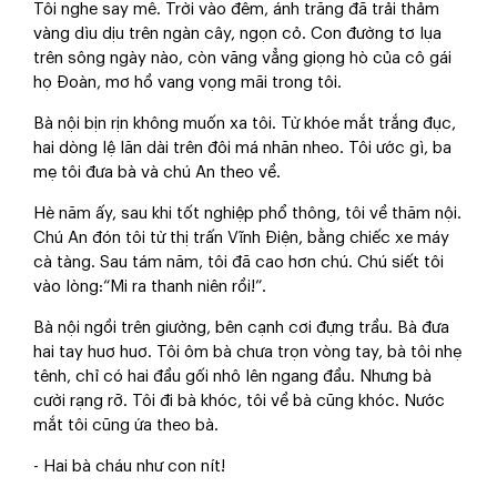
Tôi nghe say mê. Trời vào đêm, ánh trăng đã trải thảm
vàng dìu dịu trên ngàn cây, ngọn cỏ. Con đường tơ lụa
trên sông ngày nào, còn văng vẳng giọng hò của cô gái
họ Đoàn, mơ hồ vang vọng mãi trong tôi.
Bà nội bịn rịn không muốn xa tôi. Từ khóe mắt trắng đục,
hai dòng lệ lăn dài trên đôi má nhăn nheo. Tôi ước gì, ba
mẹ tôi đưa bà và chú An theo về.
Hè năm ấy, sau khi tốt nghiệp phổ thông, tôi về thăm nội.
Chú An đón tôi từ thị trấn Vĩnh Điện, bằng chiếc xe máy
cà tàng. Sau tám năm, tôi đã cao hơn chú. Chú siết tôi
vào lòng:“Mi ra thanh niên rồi!”.
Bà nội ngồi trên giường, bên cạnh cơi đựng trầu. Bà đưa
hai tay huơ huơ. Tôi ôm bà chưa trọn vòng tay, bà tôi nhẹ
tênh, chỉ có hai đầu gối nhô lên ngang đầu. Nhưng bà
cười rạng rỡ. Tôi đi bà khóc, tôi về bà cũng khóc. Nước
mắt tôi cũng ứa theo bà.
- Hai bà cháu như con nít!