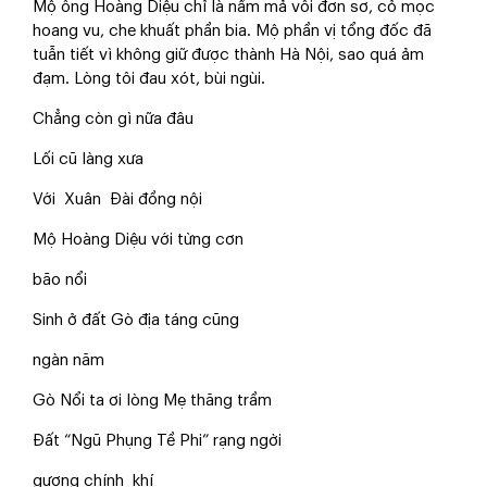
Mộ ông Hoàng Diệu chỉ là nấm mả vôi đơn sơ, cỏ mọc
hoang vu, che khuất phần bia. Mộ phần vị tổng đốc đã
tuẫn tiết vì không giữ được thành Hà Nội, sao quá ảm
đạm. Lòng tôi đau xót, bùi ngùi.
Chẳng còn gì nữa đâu
Lối cũ làng xưa
Với Xuân Đài đồng nội
Mộ Hoàng Diệu với từng cơn
bão nổi
Sinh ở đất Gò địa táng cũng
ngàn năm
Gò Nổi ta ơi lòng Mẹ thăng trầm
Đất “Ngũ Phụng Tề Phi” rạng ngời
gương chính khí