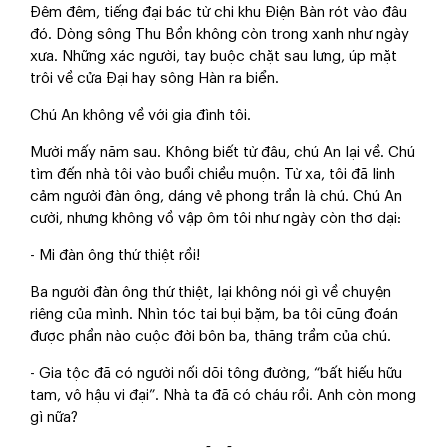
Đêm đêm, tiếng đại bác từ chi khu Điện Bàn rót vào đâu
đó. Dòng sông Thu Bồn không còn trong xanh như ngày
xưa. Những xác người, tay buộc chặt sau lưng, úp mặt
trôi về cửa Đại hay sông Hàn ra biển.
Chú An không về với gia đình tôi.
Mười mấy năm sau. Không biết từ đâu, chú An lại về. Chú
tìm đến nhà tôi vào buổi chiều muộn. Từ xa, tôi đã linh
cảm người đàn ông, dáng vẻ phong trần là chú. Chú An
cười, nhưng không vồ vập ôm tôi như ngày còn thơ dại:
- Mi đàn ông thứ thiệt rồi!
Ba người đàn ông thứ thiệt, lại không nói gì về chuyện
riêng của mình. Nhìn tóc tai bụi bặm, ba tôi cũng đoán
được phần nào cuộc đời bôn ba, thăng trầm của chú.
- Gia tộc đã có người nối dõi tông đường, “bất hiếu hữu
tam, vô hậu vi đại”. Nhà ta đã có cháu rồi. Anh còn mong
gì nữa?