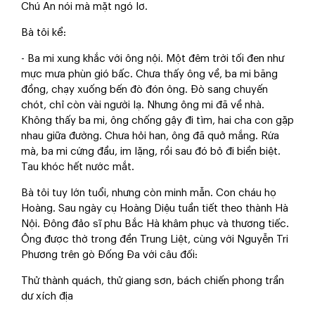
Chú An nói mà mặt ngó lơ.
Bà tôi kể:
- Ba mi xung khắc với ông nội. Một đêm trời tối đen như
mực mưa phùn gió bấc. Chưa thấy ông về, ba mi băng
đồng, chạy xuống bến đò đón ông. Đò sang chuyến
chót, chỉ còn vài người lạ. Nhưng ông mi đã về nhà.
Không thấy ba mi, ông chống gậy đi tìm, hai cha con gặp
nhau giữa đường. Chưa hỏi han, ông đã quở mắng. Rứa
mà, ba mi cứng đầu, im lặng, rồi sau đó bỏ đi biền biệt.
Tau khóc hết nước mắt.
Bà tôi tuy lớn tuổi, nhưng còn minh mẫn. Con cháu họ
Hoàng. Sau ngày cụ Hoàng Diệu tuần tiết theo thành Hà
Nội. Đông đảo sĩ phu Bắc Hà khâm phục và thương tiếc.
Ông được thờ trong đền Trung Liệt, cùng với Nguyễn Tri
Phương trên gò Đống Đa với câu đối:
Thử thành quách, thử giang sơn, bách chiến phong trần
dư xích địa