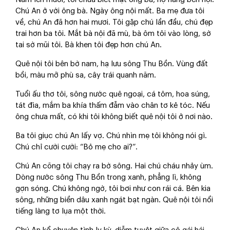
Chú An ở với ông bà. Ngày ông nội mất. Ba mẹ đưa tôi
về, chú An đã hơn hai mươi. Tôi gặp chú lần đầu, chú đẹp
trai hơn ba tôi. Mắt bà nội đã mù, bà ôm tôi vào lòng, sờ
tai sờ mũi tôi. Bà khen tôi đẹp hơn chú An.
Quê nội tôi bên bờ nam, hạ lưu sông Thu Bồn. Vùng đất
bồi, màu mỡ phù sa, cây trái quanh năm.
Tuổi ấu thơ tôi, sông nước quê ngoại, cá tôm, hoa súng,
tát đìa, mắm ba khía thấm đẫm vào chân tơ kẻ tóc. Nếu
ông chưa mất, có khi tôi không biết quê nội tôi ở nơi nào.
Ba tôi giục chú An lấy vợ. Chú nhìn mẹ tôi không nói gì.
Chú chỉ cười cười: “Bỏ mẹ cho ai?”.
Chú An cõng tôi chạy ra bờ sông. Hai chú cháu nhảy ùm.
Dòng nước sông Thu Bồn trong xanh, phẳng lì, không
gợn sóng. Chú không ngờ, tôi bơi như con rái cá. Bên kia
sông, những biền dâu xanh ngát bạt ngàn. Quê nội tôi nổi
tiếng làng tơ lụa một thời.