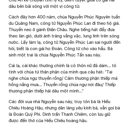
Chú An kể chuyện tình ly kỳ, diễm tuyệt giữa cô gái hái
dâu bên bãi sông với một vị công tử:
Cách đây hơn 400 năm, chúa Nguyễn Phúc Nguyên tuần
du Quảng Nam, công tử Nguyễn Phúc Lan đi theo hộ giá.
Thuyền neo ở gành Điện Châu. Nghe tiếng hát đẩy đưa
theo làn gió, dưới ánh trăng vằng vặc, lung linh trên sóng
nước. Lấy làm lạ, công tử Nguyễn Phúc Lan sai người đến
hỏi, biết là con gái họ Đoàn. Công tử cho vào hầu. Bà
sinh một trai là chúa Nguyễn Phúc Tần sau này.
Cái lạ, cái khác thường chính là cô thôn nữ đã dám... tỏ
tình với chúa từ thân phận của mình qua câu hát: “Tai
nghe chúa ngự thuyền rồng/ Cảm thương phận thiếp má
hồng nắng mưa... Thuyền rồng chúa ngự nơi đâu/ Thiếp
thương phận thiếp hái dâu một mình…”
Các đời vua nhà Nguyễn sau này, truy tôn bà là Hiếu
Chiêu Hoàng Hậu, nhưng dân làng yêu kính bà, vẫn gọi bà
là Đoàn Quý Phi. Dinh trấn Thanh Chiêm, còn lưu giữ
được đền thờ của Hiếu Chiêu hoàng hậu.