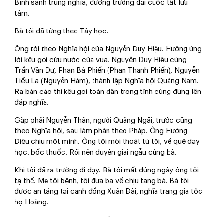
Bình sanh trung nghĩa, đương trường đại cuộc tất lưu
tâm.
Bà tôi đã từng theo Tây học.
Ông tôi theo Nghĩa hội của Nguyễn Duy Hiệu. Hưởng ứng
lời kêu gọi cứu nước của vua, Nguyễn Duy Hiệu cùng
Trần Văn Dư, Phan Bá Phiến (Phan Thanh Phiến), Nguyễn
Tiểu La (Nguyễn Hàm), thành lập Nghĩa hội Quảng Nam.
Ra bản cáo thị kêu gọi toàn dân trong tỉnh cùng đứng lên
đáp nghĩa.
Gặp phải Nguyễn Thân, người Quảng Ngãi, trước cũng
theo Nghĩa hội, sau làm phản theo Pháp. Ông Hường
Diệu chịu một mình. Ông tôi mới thoát tù tội, về quê dạy
học, bốc thuốc. Rồi nên duyên giai ngẫu cùng bà.
Khi tôi đã ra trường đi dạy. Bà tôi mất đúng ngày ông tôi
tạ thế. Mẹ tôi bệnh, tôi đưa ba về chịu tang bà. Bà tôi
được an táng tại cánh đồng Xuân Đài, nghĩa trang gia tộc
họ Hoàng.