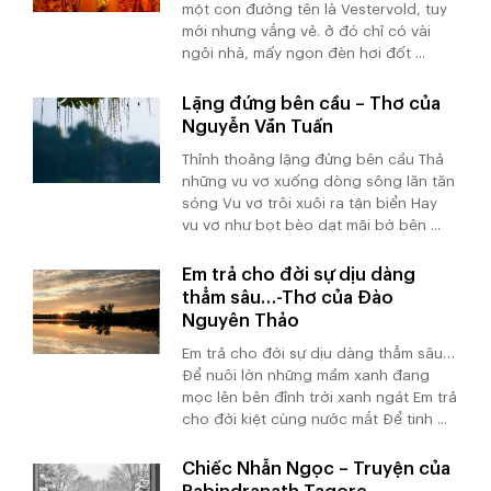
một con đường tên là Vestervold, tuy
mới nhưng vắng vẻ. ở đó chỉ có vài
ngôi nhà, mấy ngọn đèn hơi đốt ...
Lặng đứng bên cầu – Thơ của
Nguyễn Văn Tuấn
Thỉnh thoảng lặng đứng bên cầu Thả
những vu vơ xuống dòng sông lăn tăn
sóng Vu vơ trôi xuôi ra tận biển Hay
vu vơ như bọt bèo dạt mãi bờ bên ...
Em trả cho đời sự dịu dàng
thẳm sâu…-Thơ của Đào
Nguyên Thảo
Em trả cho đời sự dịu dàng thẳm sâu…
Để nuôi lớn những mầm xanh đang
mọc lên bên đỉnh trời xanh ngát Em trả
cho đời kiệt cùng nước mắt Để tinh ...
Chiếc Nhẫn Ngọc – Truyện của