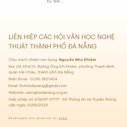
Kỳ, tỉnh ...
LIÊN HIỆP CÁC HỘI VĂN HỌC NGHỆ
THUẬT THÀNH PHỐ ĐÀ NẴNG
Chịu trách nhiệm nội dung:
Nguyễn Nho Khiêm
Địa chỉ: K54/10 đường Ông Ích Khiêm, phường Thanh Bình,
quận Hải Châu, thành phố Đà Nẵng
Điện thoại : 0236-3821434
Email:
lhvhntdanang@gmail.com
Website: vannghedanang.org.vn
Giấy phép số 479/GP-STTTT Sở Thông tin và Truyền thông
cấp ngày 22/05/2020
Developed and powered by
VARA