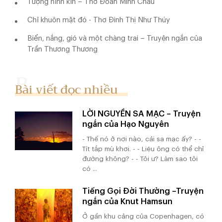
Tượng hình kín – Thơ Đoàn Minh Châu
Chỉ khuôn mặt đó - Thơ Đinh Thị Như Thúy
Biển, nắng, gió và một chàng trai – Truyện ngắn của
Trần Thương Thương
Bài viết đọc nhiều
LỜI NGUYỀN SA MẠC – Truyện
ngắn của Hạo Nguyên
- Thế nó ở nơi nào, cái sa mạc ấy? - -
Tít tắp mù khơi. - - Liệu ông có thể chỉ
đường không? - - Tôi ư? Làm sao tôi
có ...
Tiếng Gọi Đời Thường –Truyện
ngắn của Knut Hamsun
Ở gần khu cảng của Copenhagen, có