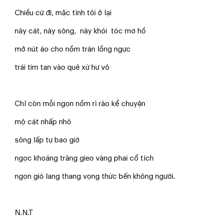
Chiều cứ đi, mặc tình tôi ở lại
này cát, này sông, này khói tóc mơ hồ
mở nút áo cho nồm tràn lồng ngực
trái tim tan vào quê xứ hư vô
Chỉ còn mỗi ngọn nồm rì rào kể chuyện
mộ cát nhấp nhô
sông lấp tự bao giờ
ngọc khoáng trăng gieo vàng phai cổ tích
ngọn gió lang thang vọng thức bến không người.
N.N.T