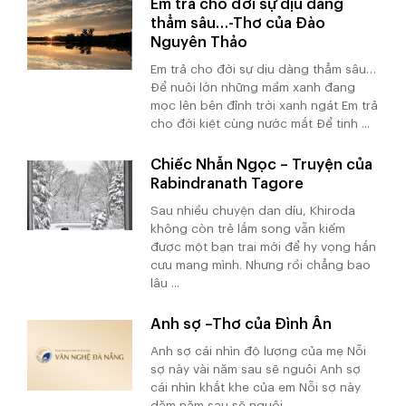
Em trả cho đời sự dịu dàng
thẳm sâu…-Thơ của Đào
Nguyên Thảo
Em trả cho đời sự dịu dàng thẳm sâu…
Để nuôi lớn những mầm xanh đang
mọc lên bên đỉnh trời xanh ngát Em trả
cho đời kiệt cùng nước mắt Để tinh ...
Chiếc Nhẫn Ngọc – Truyện của
Rabindranath Tagore
Sau nhiều chuyện dan díu, Khiroda
không còn trẻ lắm song vẫn kiếm
được một bạn trai mới để hy vọng hắn
cưu mang mình. Nhưng rồi chẳng bao
lâu ...
Anh sợ –Thơ của Đình Ân
Anh sợ cái nhìn độ lượng của mẹ Nỗi
sợ này vài năm sau sẽ nguôi Anh sợ
cái nhìn khắt khe của em Nỗi sợ này
dăm năm sau sẽ nguôi ...