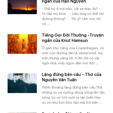
ngắn của Hạo Nguyên
- Thế nó ở nơi nào, cái sa mạc ấy? - -
Tít tắp mù khơi. - - Liệu ông có thể chỉ
đường không? - - Tôi ư? Làm sao tôi
có ...
Tiếng Gọi Đời Thường –Truyện
ngắn của Knut Hamsun
Ở gần khu cảng của Copenhagen, có
một con đường tên là Vestervold, tuy
mới nhưng vắng vẻ. ở đó chỉ có vài
ngôi nhà, mấy ngọn đèn hơi đốt ...
Lặng đứng bên cầu – Thơ của
Nguyễn Văn Tuấn
Thỉnh thoảng lặng đứng bên cầu Thả
những vu vơ xuống dòng sông lăn tăn
sóng Vu vơ trôi xuôi ra tận biển Hay
vu vơ như bọt bèo dạt mãi bờ bên ...