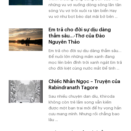
những vu vơ xuống dòng sông lăn tăn
sóng Vu vơ trôi xuôi ra tận biển Hay
vu vơ như bọt bèo dạt mãi bờ bên ...
Em trả cho đời sự dịu dàng
thẳm sâu…-Thơ của Đào
Nguyên Thảo
Em trả cho đời sự dịu dàng thẳm sâu…
Để nuôi lớn những mầm xanh đang
mọc lên bên đỉnh trời xanh ngát Em trả
cho đời kiệt cùng nước mắt Để tinh ...
Chiếc Nhẫn Ngọc – Truyện của
Rabindranath Tagore
Sau nhiều chuyện dan díu, Khiroda
không còn trẻ lắm song vẫn kiếm
được một bạn trai mới để hy vọng hắn
cưu mang mình. Nhưng rồi chẳng bao
lâu ...