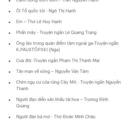
Cánh đồng đom đóm - Trần Nguyên Hạnh
Ôi Tổ quốc tôi - Ngô Thị Hạnh
Em – Thơ Lê Huy Hạnh
Phấn mây - Truyện ngắn Lê Quang Trạng
Ông lão trong quán điểm tâm ngoài ga-Truyện ngắn
K.PAUXTỐPXKI (Nga)
Cưa đôi -Truyện ngắn Phạm Thị Thanh Mai
Tản mạn về sông – Nguyễn Văn Tám
Chim ngụ cư cửa rừng Cây Mít - Truyện ngắn Nguyễn
Thanh
Người đạo diễn sân khấu tài hoa – Trương Đình
Quang
Người đàn bà mơ - Thơ Đoàn Minh Châu