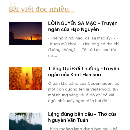
Bài viết đọc nhiều
LỜI NGUYỀN SA MẠC – Truyện
ngắn của Hạo Nguyên
- Thế nó ở nơi nào, cái sa mạc ấy? - -
Tít tắp mù khơi. - - Liệu ông có thể chỉ
đường không? - - Tôi ư? Làm sao tôi
có ...
Tiếng Gọi Đời Thường –Truyện
ngắn của Knut Hamsun
Ở gần khu cảng của Copenhagen, có
một con đường tên là Vestervold, tuy
mới nhưng vắng vẻ. ở đó chỉ có vài
ngôi nhà, mấy ngọn đèn hơi đốt ...
Lặng đứng bên cầu – Thơ của
Nguyễn Văn Tuấn
Thỉnh thoảng lặng đứng bên cầu Thả