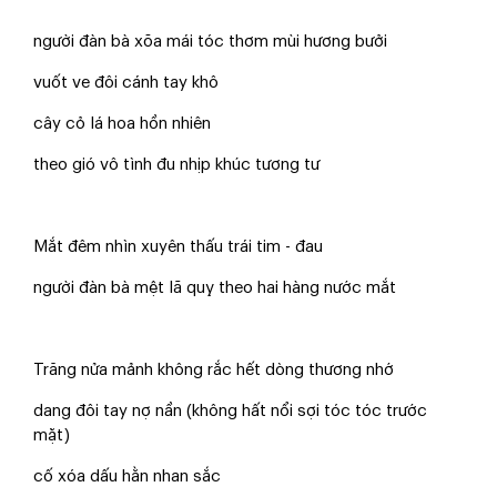
người đàn bà xõa mái tóc thơm mùi hương bưởi
vuốt ve đôi cánh tay khô
cây cỏ lá hoa hồn nhiên
theo gió vô tình đu nhịp khúc tương tư
Mắt đêm nhìn xuyên thấu trái tim - đau
người đàn bà mệt lã quỵ theo hai hàng nước mắt
Trăng nửa mảnh không rắc hết dòng thương nhớ
dang đôi tay nợ nần (không hất nổi sợi tóc tóc trước
mặt)
cố xóa dấu hằn nhan sắc