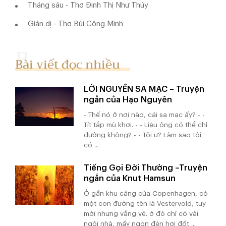
Tháng sáu - Thơ Đinh Thị Như Thúy
Giản dị - Thơ Bùi Công Minh
Bài viết đọc nhiều
LỜI NGUYỀN SA MẠC – Truyện
ngắn của Hạo Nguyên
- Thế nó ở nơi nào, cái sa mạc ấy? - -
Tít tắp mù khơi. - - Liệu ông có thể chỉ
đường không? - - Tôi ư? Làm sao tôi
có ...
Tiếng Gọi Đời Thường –Truyện
ngắn của Knut Hamsun
Ở gần khu cảng của Copenhagen, có
một con đường tên là Vestervold, tuy
mới nhưng vắng vẻ. ở đó chỉ có vài
ngôi nhà, mấy ngọn đèn hơi đốt ...