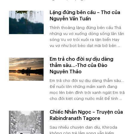
Lặng đứng bên cầu – Thơ của
Nguyễn Văn Tuấn
Thỉnh thoảng lặng đứng bên cầu Thả
những vu vơ xuống dòng sông lăn tăn
sóng Vu vơ trôi xuôi ra tận biển Hay
vu vơ như bọt bèo dạt mãi bờ bên ...
Em trả cho đời sự dịu dàng
thẳm sâu…-Thơ của Đào
Nguyên Thảo
Em trả cho đời sự dịu dàng thẳm sâu…
Để nuôi lớn những mầm xanh đang
mọc lên bên đỉnh trời xanh ngát Em trả
cho đời kiệt cùng nước mắt Để tinh ...
Chiếc Nhẫn Ngọc – Truyện của
Rabindranath Tagore
Sau nhiều chuyện dan díu, Khiroda
không còn trẻ lắm song vẫn kiếm