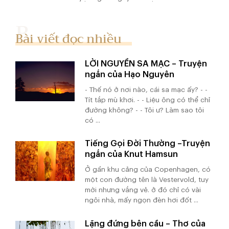
Bài viết đọc nhiều
LỜI NGUYỀN SA MẠC – Truyện
ngắn của Hạo Nguyên
- Thế nó ở nơi nào, cái sa mạc ấy? - -
Tít tắp mù khơi. - - Liệu ông có thể chỉ
đường không? - - Tôi ư? Làm sao tôi
có ...
Tiếng Gọi Đời Thường –Truyện
ngắn của Knut Hamsun
Ở gần khu cảng của Copenhagen, có
một con đường tên là Vestervold, tuy
mới nhưng vắng vẻ. ở đó chỉ có vài
ngôi nhà, mấy ngọn đèn hơi đốt ...
Lặng đứng bên cầu – Thơ của