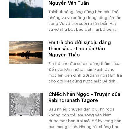
Nguyễn Văn Tuấn
Thỉnh thoảng lặng đứng bên cầu Thả
những vu vơ xuống dòng sông lăn tăn
sóng Vu vơ trôi xuôi ra tận biển Hay
vu vơ như bọt bèo dạt mãi bờ bên ...
Em trả cho đời sự dịu dàng
thẳm sâu…-Thơ của Đào
Nguyên Thảo
Em trả cho đời sự dịu dàng thẳm sâu…
Để nuôi lớn những mầm xanh đang
mọc lên bên đỉnh trời xanh ngát Em trả
cho đời kiệt cùng nước mắt Để tinh ...
Chiếc Nhẫn Ngọc – Truyện của
Rabindranath Tagore
Sau nhiều chuyện dan díu, Khiroda
không còn trẻ lắm song vẫn kiếm
được một bạn trai mới để hy vọng hắn
cưu mang mình. Nhưng rồi chẳng bao