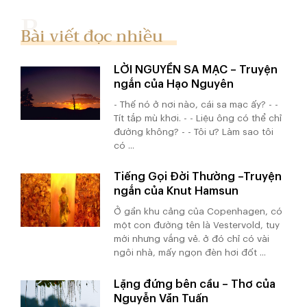
Bài viết đọc nhiều
LỜI NGUYỀN SA MẠC – Truyện
ngắn của Hạo Nguyên
- Thế nó ở nơi nào, cái sa mạc ấy? - -
Tít tắp mù khơi. - - Liệu ông có thể chỉ
đường không? - - Tôi ư? Làm sao tôi
có ...
Tiếng Gọi Đời Thường –Truyện
ngắn của Knut Hamsun
Ở gần khu cảng của Copenhagen, có
một con đường tên là Vestervold, tuy
mới nhưng vắng vẻ. ở đó chỉ có vài
ngôi nhà, mấy ngọn đèn hơi đốt ...
Lặng đứng bên cầu – Thơ của
Nguyễn Văn Tuấn