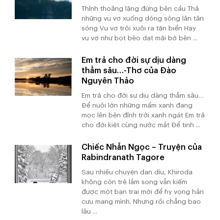
Thỉnh thoảng lặng đứng bên cầu Thả
những vu vơ xuống dòng sông lăn tăn
sóng Vu vơ trôi xuôi ra tận biển Hay
vu vơ như bọt bèo dạt mãi bờ bên ...
Em trả cho đời sự dịu dàng
thẳm sâu…-Thơ của Đào
Nguyên Thảo
Em trả cho đời sự dịu dàng thẳm sâu…
Để nuôi lớn những mầm xanh đang
mọc lên bên đỉnh trời xanh ngát Em trả
cho đời kiệt cùng nước mắt Để tinh ...
Chiếc Nhẫn Ngọc – Truyện của
Rabindranath Tagore
Sau nhiều chuyện dan díu, Khiroda
không còn trẻ lắm song vẫn kiếm
được một bạn trai mới để hy vọng hắn
cưu mang mình. Nhưng rồi chẳng bao
lâu ...