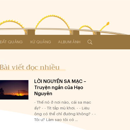
Í ĐẤT QUẢNG
XỨ QUẢNG
ALBUM ẢNH
Bài viết đọc nhiều
LỜI NGUYỀN SA MẠC –
Truyện ngắn của Hạo
Nguyên
- Thế nó ở nơi nào, cái sa mạc
ấy? - - Tít tắp mù khơi. - - Liệu
ông có thể chỉ đường không? - -
Tôi ư? Làm sao tôi có ...