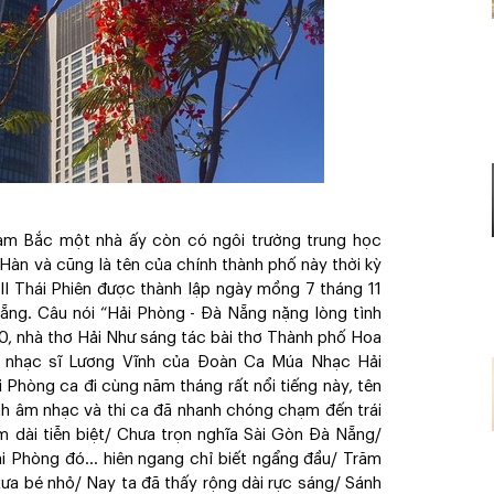
m Bắc một nhà ấy còn có ngôi trường trung học
àn và cũng là tên của chính thành phố này thời kỳ
 Thái Phiên được thành lập ngày mồng 7 tháng 11
Nẵng. Câu nói “Hải Phòng - Đà Nẵng nặng lòng tình
70, nhà thơ Hải Như sáng tác bài thơ Thành phố Hoa
 nhạc sĩ Lương Vĩnh của Đoàn Ca Múa Nhạc Hải
Phòng ca đi cùng năm tháng rất nổi tiếng này, tên
h âm nhạc và thi ca đã nhanh chóng chạm đến trái
m dài tiễn biệt/ Chưa trọn nghĩa Sài Gòn Đà Nẵng/
i Phòng đó... hiên ngang chỉ biết ngẩng đầu/ Trăm
xưa bé nhỏ/ Nay ta đã thấy rộng dài rực sáng/ Sánh