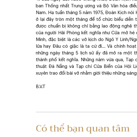
ban Thống nhất Trung ương và Bộ Văn hóa điều
Nam. Hạ tuần tháng 5 năm 1975, Đoàn Kịch nói 
ở lại đây tròn một tháng để tổ chức biểu diễn
được chuẩn bị không chỉ bằng lao động nghệ t
của người Hải Phòng kết nghĩa như Cửa mở hé
Minh, đặc biệt là các vở kịch do Ngô Y Linh/
lửa hay Đâu có giặc là ta cứ đi... Và chính ho
những ngày tháng 5 lịch sử ấy đã mở ra một th
thành phố kết nghĩa. Những năm vừa qua, Tạp 
thuật Đà Nẵng và Tạp chí Cửa Biển của Hội Li
xuyên trao đổi bài vở nhằm giới thiệu những sáng
B.V.T
Có thể bạn quan tâm