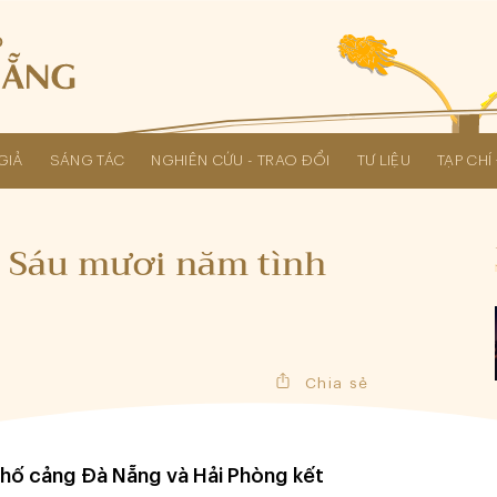
GIẢ
SÁNG TÁC
NGHIÊN CỨU - TRAO ĐỔI
TƯ LIỆU
TẠP CH
Các kỳ Đại hội Liên hiệp Hội
: Sáu mươi năm tình
Chia sẻ
phố cảng Đà Nẵng và Hải Phòng kết