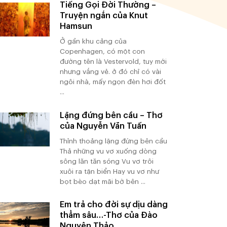
Tiếng Gọi Đời Thường –
Truyện ngắn của Knut
Hamsun
Ở gần khu cảng của
Copenhagen, có một con
đường tên là Vestervold, tuy mới
nhưng vắng vẻ. ở đó chỉ có vài
ngôi nhà, mấy ngọn đèn hơi đốt
...
Lặng đứng bên cầu – Thơ
của Nguyễn Văn Tuấn
Thỉnh thoảng lặng đứng bên cầu
Thả những vu vơ xuống dòng
sông lăn tăn sóng Vu vơ trôi
xuôi ra tận biển Hay vu vơ như
bọt bèo dạt mãi bờ bên ...
Em trả cho đời sự dịu dàng
thẳm sâu…-Thơ của Đào
Nguyên Thảo