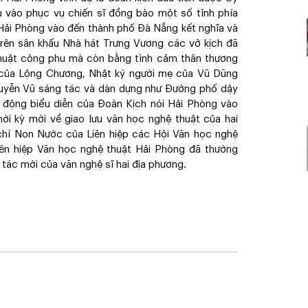
 vào phục vụ chiến sĩ đồng bào một số tỉnh phía
Hải Phòng vào đến thành phố Đà Nẵng kết nghĩa và
 trên sân khấu Nhà hát Trưng Vương các vở kịch đã
huật công phu mà còn bằng tình cảm thân thương
 của Lộng Chương, Nhật ký người mẹ của Vũ Dũng
Nguyễn Vũ sáng tác và dàn dựng như Đường phố dậy
ạt động biểu diễn của Đoàn Kịch nói Hải Phòng vào
ời kỳ mới về giao lưu văn học nghệ thuật của hai
chí Non Nước của Liên hiệp các Hội Văn học nghệ
ên hiệp Văn học nghệ thuật Hải Phòng đã thường
 tác mới của văn nghệ sĩ hai địa phương.