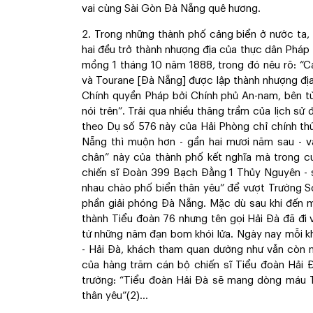
vai cùng Sài Gòn Đà Nẵng quê hương.
2. Trong những thành phố cảng biển ở nước ta
hai đều trở thành nhượng địa của thực dân Phá
mồng 1 tháng 10 năm 1888, trong đó nêu rõ: “
và Tourane [Đà Nẵng] được lập thành nhượng đị
Chính quyền Pháp bởi Chính phủ An-nam, bên t
nói trên”. Trải qua nhiều thăng trầm của lịch sử
theo Dụ số 576 này của Hải Phòng chỉ chính th
Nẵng thì muộn hơn - gần hai mươi năm sau - v
chân” này của thành phố kết nghĩa mà trong 
chiến sĩ Đoàn 399 Bạch Đằng 1 Thủy Nguyên - s
nhau chào phố biển thân yêu” để vượt Trường 
phần giải phóng Đà Nẵng. Mặc dù sau khi đến 
thành Tiểu đoàn 76 nhưng tên gọi Hải Đà đã đi
từ những năm đạn bom khói lửa. Ngày nay mỗi k
- Hải Đà, khách tham quan dường như vẫn còn n
của hàng trăm cán bộ chiến sĩ Tiểu đoàn Hải Đ
trường: “Tiểu đoàn Hải Đà sẽ mang dòng máu 
thân yêu”(2)...