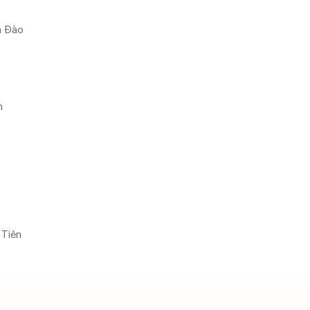
h Đào
n
 Tiên