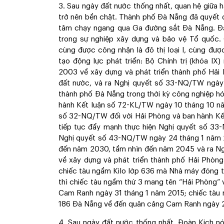
3. Sau ngày đất nước thống nhất, quan hệ giữa 
trở nên bền chặt. Thành phố Đà Nẵng đã quyết 
tâm chạy ngang qua Ga đường sắt Đà Nẵng. Đặ
trong sự nghiệp xây dựng và bảo vệ Tổ quốc. 
cùng được công nhận là đô thị loại I, cùng đượ
tạo động lực phát triển: Bộ Chính trị (khóa 
2003 về xây dựng và phát triển thành phố Hải 
đất nước, và ra Nghị quyết số 33-NQ/TW ngày 
thành phố Đà Nẵng trong thời kỳ công nghiệp hóa
hành Kết luận số 72-KL/TW ngày 10 tháng 10 nă
số 32-NQ/TW đối với Hải Phòng và ban hành Kế
tiếp tục đẩy mạnh thực hiện Nghị quyết số 33-
Nghị quyết số 43-NQ/TW ngày 24 tháng 1 năm 2
đến năm 2030, tầm nhìn đến năm 2045 và ra N
về xây dựng và phát triển thành phố Hải Phòn
chiếc tàu ngầm Kilo lớp 636 mà Nhà máy đóng 
thì chiếc tàu ngầm thứ 3 mang tên “Hải Phòng”
Cam Ranh ngày 31 tháng 1 năm 2015; chiếc tàu 
186 Đà Nẵng về đến quân cảng Cam Ranh ngày 
4. Sau ngày đất nước thống nhất, Đoàn Kịch nó