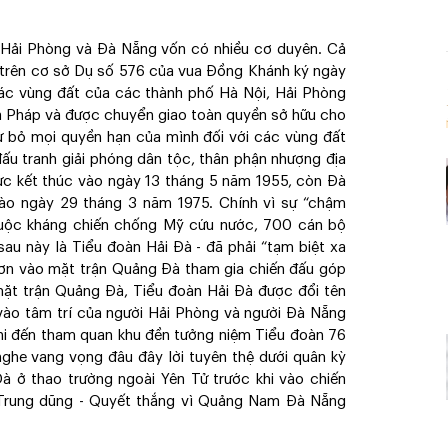
, Hải Phòng và Đà Nẵng vốn có nhiều cơ duyên. Cả
p trên cơ sở Dụ số 576 của vua Đồng Khánh ký ngày
Các vùng đất của các thành phố Hà Nội, Hải Phòng
a Pháp và được chuyển giao toàn quyền sở hữu cho
ừ bỏ mọi quyền hạn của mình đối với các vùng đất
 đấu tranh giải phóng dân tộc, thân phận nhượng địa
ức kết thúc vào ngày 13 tháng 5 năm 1955, còn Đà
ào ngày 29 tháng 3 năm 1975. Chính vì sự “chậm
cuộc kháng chiến chống Mỹ cứu nước, 700 cán bộ
au này là Tiểu đoàn Hải Đà - đã phải “tạm biệt xa
Sơn vào mặt trận Quảng Đà tham gia chiến đấu góp
mặt trận Quảng Đà, Tiểu đoàn Hải Đà được đổi tên
 vào tâm trí của người Hải Phòng và người Đà Nẵng
hi đến tham quan khu đền tưởng niệm Tiểu đoàn 76
ghe vang vọng đâu đây lời tuyên thệ dưới quân kỳ
à ở thao trường ngoài Yên Tử trước khi vào chiến
Trung dũng - Quyết thắng vì Quảng Nam Đà Nẵng