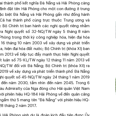
hai thành phố kết nghĩa Đà Nẵng và Hải Phòng càng
định đặt tên Hải Phòng cho một con đường ở trung
c biệt Đà Nẵng và Hải Phòng gần như đồng hành
Cả hai thành phố cùng trực thuộc Trung ương và
c Bộ Chính trị ban hành các nghị quyết riêng nhằm
IX) ra Nghị quyết số 32-NQ/TW ngày 5 tháng 8 năm
Phòng trong thời kỳ công nghiệp hóa, hiện đại hóa
16 tháng 10 năm 2003 về xây dựng và phát triển
, hiện đại hóa đất nước; Bộ Chính trị (khóa XI) ban
m 2013 về tiếp tục đẩy mạnh thực hiện Nghị quyết
t luận số 75-KL/TW ngày 12 tháng 11 năm 2013 về
NQ/TW đối với Đà Nẵng; Bộ Chính trị (khóa XII) ra
019 về xây dựng và phát triển thành phố Đà Nẵng
ghị quyết số 45-NQ/TW ngày 24 tháng 1 năm 2019
g đến năm 2030, tầm nhìn đến năm 2045. Trong 6
tàu Admiralty của Nga đóng cho Hải quân Việt Nam
 với phiên hiệu HQ-184 Hải Phòng về đến quân cảng
ngầm thứ 5 mang tên “Đà Nẵng” với phiên hiệu HQ-
28 tháng 2 năm 2017.
i Hải Phòng vinh dự là đoàn kịch đầu tiên được Ủy