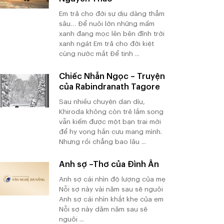
Em trả cho đời sự dịu dàng thẳm
sâu… Để nuôi lớn những mầm
xanh đang mọc lên bên đỉnh trời
xanh ngát Em trả cho đời kiệt
cùng nước mắt Để tinh ...
Chiếc Nhẫn Ngọc – Truyện
của Rabindranath Tagore
Sau nhiều chuyện dan díu,
Khiroda không còn trẻ lắm song
vẫn kiếm được một bạn trai mới
để hy vọng hắn cưu mang mình.
Nhưng rồi chẳng bao lâu ...
Anh sợ –Thơ của Đình Ân
Anh sợ cái nhìn độ lượng của mẹ
Nỗi sợ này vài năm sau sẽ nguôi
Anh sợ cái nhìn khắt khe của em
Nỗi sợ này dăm năm sau sẽ
nguôi ...