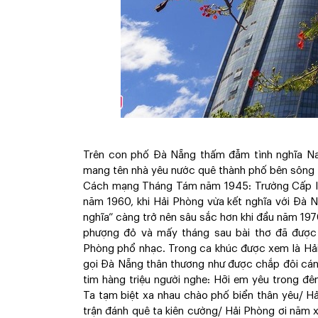
Trên con phố Đà Nẵng thấm đẫm tình nghĩa Na
mang tên nhà yêu nước quê thành phố bên sông H
Cách mạng Tháng Tám năm 1945: Trường Cấp III
năm 1960, khi Hải Phòng vừa kết nghĩa với Đà 
nghĩa” càng trở nên sâu sắc hơn khi đầu năm 19
phượng đỏ và mấy tháng sau bài thơ đã được
Phòng phổ nhạc. Trong ca khúc được xem là Hải 
gọi Đà Nẵng thân thương như được chắp đôi cán
tim hàng triệu người nghe: Hỡi em yêu trong đê
Ta tạm biệt xa nhau chào phố biển thân yêu/ Hả
trận đánh quê ta kiên cường/ Hải Phòng ơi năm 